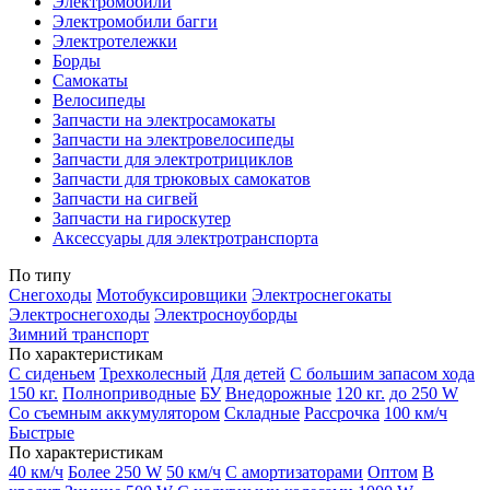
Электромобили
Электромобили багги
Электротележки
Борды
Самокаты
Велосипеды
Запчасти на электросамокаты
Запчасти на электровелосипеды
Запчасти для электротрициклов
Запчасти для трюковых самокатов
Запчасти на сигвей
Запчасти на гироскутер
Аксессуары для электротранспорта
По типу
Снегоходы
Мотобуксировщики
Электроснегокаты
Электроснегоходы
Электросноуборды
Зимний транспорт
По характеристикам
С сиденьем
Трехколесный
Для детей
С большим запасом хода
150 кг.
Полноприводные
БУ
Внедорожные
120 кг.
до 250 W
Со съемным аккумулятором
Складные
Рассрочка
100 км/ч
Быстрые
По характеристикам
40 км/ч
Более 250 W
50 км/ч
С амортизаторами
Оптом
В