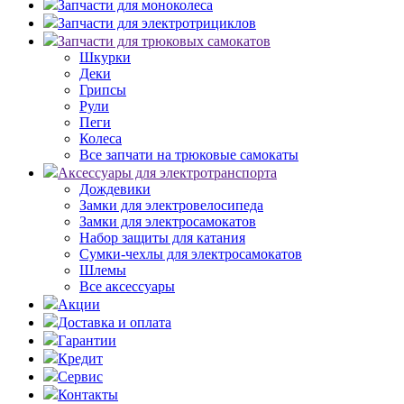
Запчасти для моноколеса
Запчасти для электротрициклов
Запчасти для трюковых самокатов
Шкурки
Деки
Грипсы
Рули
Пеги
Колеса
Все запчати на трюковые самокаты
Аксессуары для электротранспорта
Дождевики
Замки для электровелосипеда
Замки для электросамокатов
Набор защиты для катания
Сумки-чехлы для электросамокатов
Шлемы
Все аксессуары
Акции
Доставка и оплата
Гарантии
Кредит
Сервис
Контакты