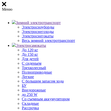
Меню
Зимний электротранспорт
Электросноуборды
Электроснегоходы
Электроснегокаты
Весь зимний электротранспорт
Электросамокаты
До 120 кг
До 150 кг
Для детей
С сиденьем
Трехколесный
Полноприводные
Легкие
С большим запасом хода
БУ
Внедорожные
до 250 W
Со съемным аккумулятором
Складные
Рассрочка