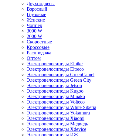
Двухподвесы
Взрослый
Грузовые
Женские
Чоппер
3000 W
2000 W
Скоростные
Кроссовые
Распродажа
Оптом
Электровелосипеды Elbike
Электровелосипеды Eltreco
Электровелосипеды GreenCamel
Электровелосипеды Green City
Электровелосипеды Jetson
Электровелосипеды Kugoo
Электровелосипеды Minako
Электровелосипеды Volteco
Электровелосипеды White Siberia
Электровелосипеды Yokamura
Электровелосипеды Xiaomi
Электровелосипеды Медведь
Электровелосипеды Xdevice
Электровелосипеды ИЖ