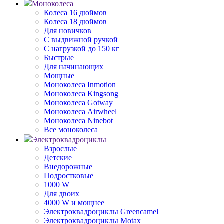
Моноколеса
Колеса 16 дюймов
Колеса 18 дюймов
Для новичков
С выдвижной ручкой
С нагрузкой до 150 кг
Быстрые
Для начинающих
Мощные
Моноколеса Inmotion
Моноколеса Kingsong
Моноколеса Gotway
Моноколеса Airwheel
Моноколеса Ninebot
Все моноколеса
Электроквадроциклы
Взрослые
Детские
Внедорожные
Подростковые
1000 W
Для двоих
4000 W и мощнее
Электроквадроциклы Greencamel
Электроквадроциклы Motax