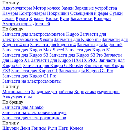
По типу
Аккумуляторы
Мотор колесо
Замки
Зарядные устройства
Камеры
Контроллеры
Покрышки
Освещения и фары
Сумки
чехлы
Курки
Крылья
Вилки
Рули
Багажники
Колодки
Амортизаторы
Дисплей
По бренду
Запчасти для электросамокатов Kugoo
Запчасти для
электросамокатов Xiaomi
Запчасти для Kugoo m5
Запчасти для
Кugoo m4 pro
Запчасти для kugoo m4
Запчасти для kugoo m2
Запчасти для Kugoo Max Speed
Запчасти для Kugoo S1
Запчасти для Kugoo S3
Запчасти для Kugoo S3 Pro
Запчасти
для Kugoo X1
Запчасти для Kugoo HX/HX PRO
Запчасти для
Kugoo G1
Запчасти для Kugoo G-Booster
Запчасти для Kugoo
ES3
Запчасти для Kugoo C1
Запчасти для Kugoo G2 Pro
Запчасти для Kugoo C1 Pro
Запчасти на электросамокаты
По типу
Мотор-колесо
Зарядные устройства
Корпус аккумуляторов
Аккумуляторы
По бренду
Запчасти для Minako
Запчасти на электровелосипеды
Запчасти для электротрициклов
По типу
Шкурки
Деки
Грипсы
Рули
Пеги
Колеса