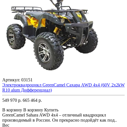
Артикул:
03151
Электроквадроцикл GreenCamel Сахара AWD 4x4 (60V 2x2kW
R10 alum Дифференциал)
549 970 р.
665 464 р.
В корзину
В корзину
Купить
GreenCamel Sahara AWD 4x4 – отличный квадроцикл
производимый в России. Он прекрасно подойдёт как под..
Вес