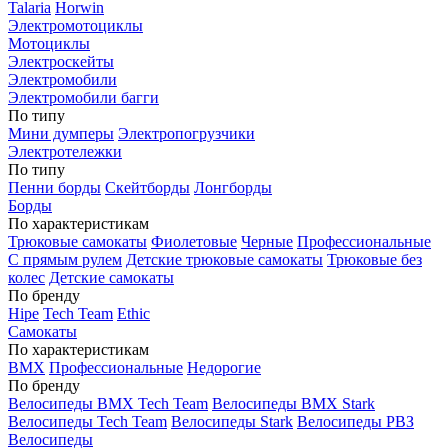
Talaria
Horwin
Электромотоциклы
Мотоциклы
Электроскейты
Электромобили
Электромобили багги
По типу
Мини думперы
Электропогрузчики
Электротележки
По типу
Пенни борды
Скейтборды
Лонгборды
Борды
По характеристикам
Трюковые самокаты
Фиолетовые
Черные
Профессиональные
С прямым рулем
Детские трюковые самокаты
Трюковые без
колес
Детские самокаты
По бренду
Hipe
Tech Team
Ethic
Самокаты
По характеристикам
BMX
Профессиональные
Недорогие
По бренду
Велосипеды BMX Tech Team
Велосипеды BMX Stark
Велосипеды Tech Team
Велосипеды Stark
Велосипеды РВЗ
Велосипеды