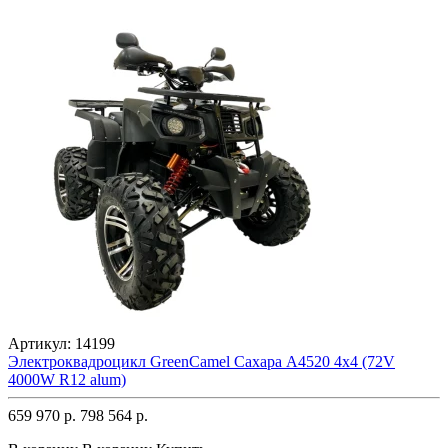
Артикул:
14199
Электроквадроцикл GreenCamel Сахара A4520 4x4 (72V
4000W R12 alum)
659 970 р.
798 564 р.