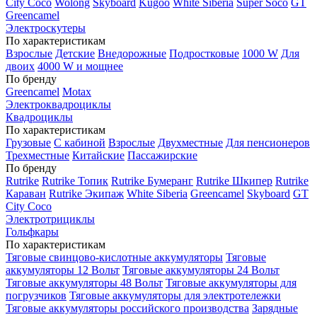
City Coco
Wolong
Skyboard
Kugoo
White Siberia
Super Soco
GT
Greencamel
Электроскутеры
По характеристикам
Взрослые
Детские
Внедорожные
Подростковые
1000 W
Для
двоих
4000 W и мощнее
По бренду
Greencamel
Motax
Электроквадроциклы
Квадроциклы
По характеристикам
Грузовые
С кабиной
Взрослые
Двухместные
Для пенсионеров
Трехместные
Китайские
Пассажирские
По бренду
Rutrike
Rutrike Топик
Rutrike Бумеранг
Rutrike Шкипер
Rutrike
Караван
Rutrike Экипаж
White Siberia
Greencamel
Skyboard
GT
City Coco
Электротрициклы
Гольфкары
По характеристикам
Тяговые свинцово-кислотные аккумуляторы
Тяговые
аккумуляторы 12 Вольт
Тяговые аккумуляторы 24 Вольт
Тяговые аккумуляторы 48 Вольт
Тяговые аккумуляторы для
погрузчиков
Тяговые аккумуляторы для электротележки
Тяговые аккумуляторы российского производства
Зарядные