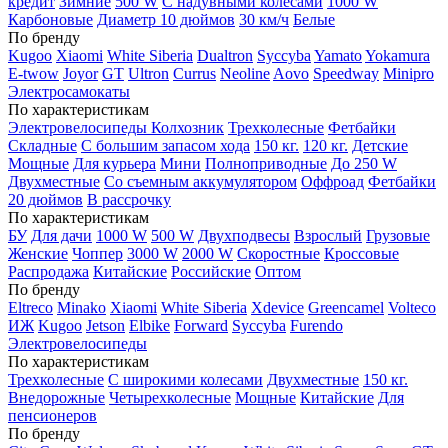
кредит
Зимние
500 W
С надувными колесами
1000 W
Карбоновые
Диаметр 10 дюймов
30 км/ч
Белые
По бренду
Kugoo
Xiaomi
White Siberia
Dualtron
Syccyba
Yamato
Yokamura
E-twow
Joyor
GT
Ultron
Currus
Neoline
Aovo
Speedway
Minipro
Электросамокаты
По характеристикам
Электровелосипеды Колхозник
Трехколесные
Фетбайки
Складные
С большим запасом хода
150 кг.
120 кг.
Детские
Мощные
Для курьера
Мини
Полноприводные
До 250 W
Двухместные
Со съемным аккумулятором
Оффроад
Фетбайки
20 дюймов
В рассрочку
По характеристикам
БУ
Для дачи
1000 W
500 W
Двухподвесы
Взрослый
Грузовые
Женские
Чоппер
3000 W
2000 W
Скоростные
Кроссовые
Распродажа
Китайские
Российские
Оптом
По бренду
Eltreco
Minako
Xiaomi
White Siberia
Xdevice
Greencamel
Volteco
ИЖ
Kugoo
Jetson
Elbike
Forward
Syccyba
Furendo
Электровелосипеды
По характеристикам
Трехколесные
С широкими колесами
Двухместные
150 кг.
Внедорожные
Четырехколесные
Мощные
Китайские
Для
пенсионеров
По бренду