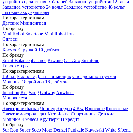
устройства для тяговых батарей
Зарядное устройство 12 вольт
Зарядное устройство 24 вольт
Зарядное устройство 48 вольт
Тяговые аккумуляторы
По характеристикам
Детские
Минисигвеи
По бренду
Mini Robot
Smartone
Mini Robot Pro
Сигвеи
По характеристикам
Космос
С ручкой
10 дюймов
По бренду
Smart Balance
ibalance
Kiwano
GT Giro
Smartone
Гироскутеры
По характеристикам
150 кг.
Быстрые
Для начинающих
С выдвижной ручкой
Мощные
18 дюймов
16 дюймов
По бренду
Inmotion
Kingsong
Gotway
Airwheel
Моноколеса
По характеристикам
Электропитбайки
Чоппер
Эндуро
4 Kw
Взрослые
Кроссовые
Электромотороллеры
Китайские
Спортивные
Детские
Мощные
4 колеса
Круизеры
В кредит
По бренду
Sur Ron
Super Soco Moto
Denzel
Panigale
Kawasaki
White Siberia