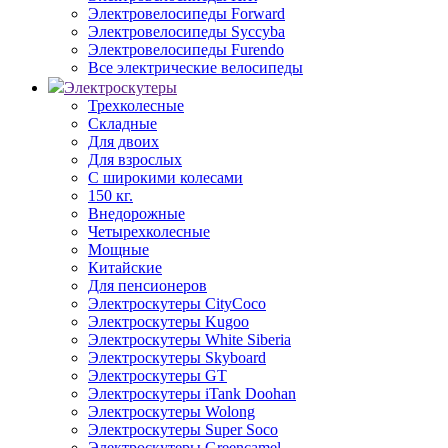
Электровелосипеды Forward
Электровелосипеды Syccyba
Электровелосипеды Furendo
Все электрические велосипеды
Электроскутеры
Трехколесные
Складные
Для двоих
Для взрослых
С широкими колесами
150 кг.
Внедорожные
Четырехколесные
Мощные
Китайские
Для пенсионеров
Электроскутеры CityCoco
Электроскутеры Kugoo
Электроскутеры White Siberia
Электроскутеры Skyboard
Электроскутеры GT
Электроскутеры iTank Doohan
Электроскутеры Wolong
Электроскутеры Super Soco
Электроскутеры Greencamel