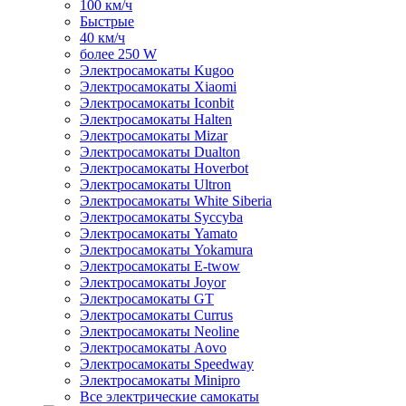
100 км/ч
Быстрые
40 км/ч
более 250 W
Электросамокаты Kugoo
Электросамокаты Xiaomi
Электросамокаты Iconbit
Электросамокаты Halten
Электросамокаты Mizar
Электросамокаты Dualton
Электросамокаты Hoverbot
Электросамокаты Ultron
Электросамокаты White Siberia
Электросамокаты Syccyba
Электросамокаты Yamato
Электросамокаты Yokamura
Электросамокаты E-twow
Электросамокаты Joyor
Электросамокаты GT
Электросамокаты Currus
Электросамокаты Neoline
Электросамокаты Aovo
Электросамокаты Speedway
Электросамокаты Minipro
Все электрические самокаты