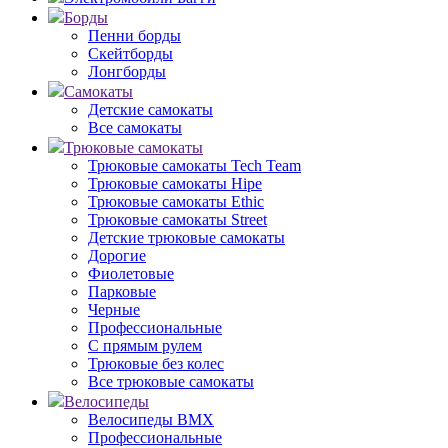
Борды
Пенни борды
Скейтборды
Лонгборды
Самокаты
Детские самокаты
Все самокаты
Трюковые самокаты
Трюковые самокаты Tech Team
Трюковые самокаты Hipe
Трюковые самокаты Ethic
Трюковые самокаты Street
Детские трюковые самокаты
Дорогие
Фиолетовые
Парковые
Черные
Профессиональные
С прямым рулем
Трюковые без колес
Все трюковые самокаты
Велосипеды
Велосипеды BMX
Профессиональные