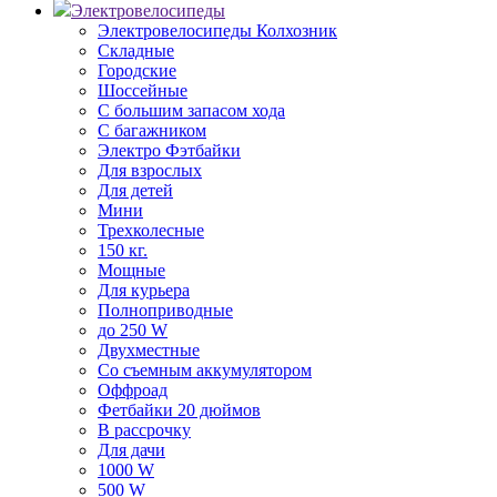
Электровелосипеды
Электровелосипеды Колхозник
Складные
Городские
Шоссейные
С большим запасом хода
С багажником
Электро Фэтбайки
Для взрослых
Для детей
Мини
Трехколесные
150 кг.
Мощные
Для курьера
Полноприводные
до 250 W
Двухместные
Со съемным аккумулятором
Оффроад
Фетбайки 20 дюймов
В рассрочку
Для дачи
1000 W
500 W