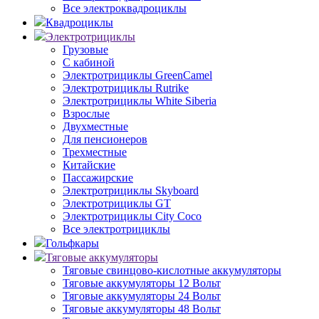
Все электроквадроциклы
Квадроциклы
Электротрициклы
Грузовые
С кабиной
Электротрициклы GreenCamel
Электротрициклы Rutrike
Электротрициклы White Siberia
Взрослые
Двухместные
Для пенсионеров
Трехместные
Китайские
Пассажирские
Электротрициклы Skyboard
Электротрициклы GT
Электротрициклы City Coco
Все электротрициклы
Гольфкары
Тяговые аккумуляторы
Тяговые свинцово-кислотные аккумуляторы
Тяговые аккумуляторы 12 Вольт
Тяговые аккумуляторы 24 Вольт
Тяговые аккумуляторы 48 Вольт