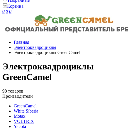
Избранные
Корзина
0
0
0
Главная
Электроквадроциклы
Электроквадроциклы GreenCamel
Электроквадроциклы
GreenCamel
98 товаров
Производители
GreenCamel
White Siberia
Motax
VOLTRIX
Yacota