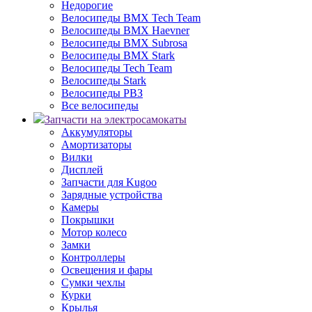
Недорогие
Велосипеды BMX Tech Team
Велосипеды BMX Haevner
Велосипеды BMX Subrosa
Велосипеды BMX Stark
Велосипеды Tech Team
Велосипеды Stark
Велосипеды РВЗ
Все велосипеды
Запчасти на электросамокаты
Аккумуляторы
Амортизаторы
Вилки
Дисплей
Запчасти для Kugoo
Зарядные устройства
Камеры
Покрышки
Мотор колесо
Замки
Контроллеры
Освещения и фары
Сумки чехлы
Курки
Крылья