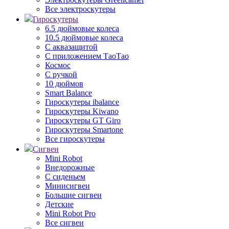
Все электроскутеры
Гироскутеры
6.5 дюймовые колеса
10.5 дюймовые колеса
С аквазащитой
С приложением ТаоТао
Космос
С ручкой
10 дюймов
Smart Balance
Гироскутеры ibalance
Гироскутеры Kiwano
Гироскутеры GT Giro
Гироскутеры Smartone
Все гироскутеры
Сигвеи
Mini Robot
Внедорожные
С сиденьем
Минисигвеи
Большие сигвеи
Детские
Mini Robot Pro
Все сигвеи