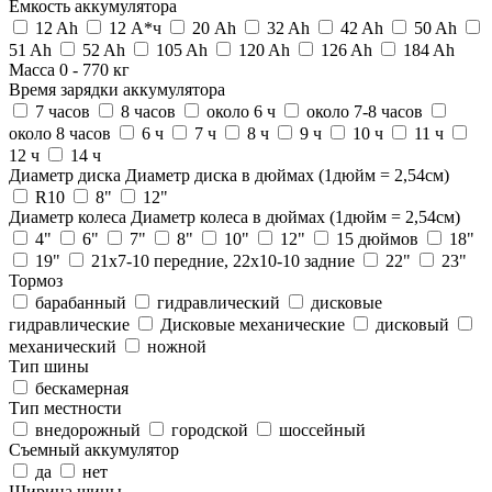
Ёмкость аккумулятора
12 Ah
12 А*ч
20 Ah
32 Ah
42 Ah
50 Ah
51 Ah
52 Ah
105 Ah
120 Ah
126 Ah
184 Ah
Масса
0
-
770
кг
Время зарядки аккумулятора
7 часов
8 часов
около 6 ч
около 7-8 часов
около 8 часов
6 ч
7 ч
8 ч
9 ч
10 ч
11 ч
12 ч
14 ч
Диаметр диска
Диаметр диска в дюймах (1дюйм = 2,54см)
R10
8"
12"
Диаметр колеса
Диаметр колеса в дюймах (1дюйм = 2,54см)
4"
6"
7"
8"
10"
12"
15 дюймов
18"
19"
21x7-10 передние, 22x10-10 задние
22"
23"
Тормоз
барабанный
гидравлический
дисковые
гидравлические
Дисковые механические
дисковый
механический
ножной
Тип шины
бескамерная
Тип местности
внедорожный
городской
шоссейный
Съемный аккумулятор
да
нет
Ширина шины