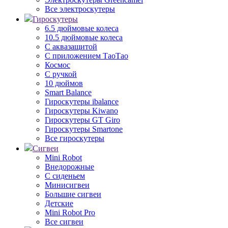
Все электроскутеры
Гироскутеры
6.5 дюймовые колеса
10.5 дюймовые колеса
С аквазащитой
С приложением ТаоТао
Космос
С ручкой
10 дюймов
Smart Balance
Гироскутеры ibalance
Гироскутеры Kiwano
Гироскутеры GT Giro
Гироскутеры Smartone
Все гироскутеры
Сигвеи
Mini Robot
Внедорожные
С сиденьем
Минисигвеи
Большие сигвеи
Детские
Mini Robot Pro
Все сигвеи