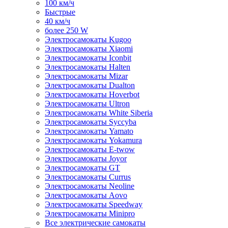
100 км/ч
Быстрые
40 км/ч
более 250 W
Электросамокаты Kugoo
Электросамокаты Xiaomi
Электросамокаты Iconbit
Электросамокаты Halten
Электросамокаты Mizar
Электросамокаты Dualton
Электросамокаты Hoverbot
Электросамокаты Ultron
Электросамокаты White Siberia
Электросамокаты Syccyba
Электросамокаты Yamato
Электросамокаты Yokamura
Электросамокаты E-twow
Электросамокаты Joyor
Электросамокаты GT
Электросамокаты Currus
Электросамокаты Neoline
Электросамокаты Aovo
Электросамокаты Speedway
Электросамокаты Minipro
Все электрические самокаты