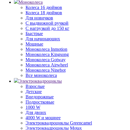
Моноколеса
Колеса 16 дюймов
Колеса 18 дюймов
Для новичков
С выдвижной ручкой
С нагрузкой до 150 кг
Быстрые
Для начинающих
Мощные
Моноколеса Inmotion
Моноколеса Kingsong
Моноколеса Gotway
Моноколеса Airwheel
Моноколеса Ninebot
Все моноколеса
Электроквадроциклы
Взрослые
Детские
Внедорожные
Подростковые
1000 W
Для двоих
4000 W и мощнее
Электроквадроциклы Greencamel
Электроквадроциклы Motax