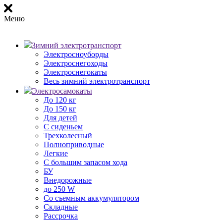
Меню
Зимний электротранспорт
Электросноуборды
Электроснегоходы
Электроснегокаты
Весь зимний электротранспорт
Электросамокаты
До 120 кг
До 150 кг
Для детей
С сиденьем
Трехколесный
Полноприводные
Легкие
С большим запасом хода
БУ
Внедорожные
до 250 W
Со съемным аккумулятором
Складные
Рассрочка