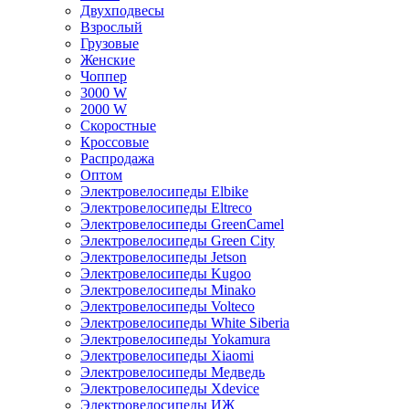
Двухподвесы
Взрослый
Грузовые
Женские
Чоппер
3000 W
2000 W
Скоростные
Кроссовые
Распродажа
Оптом
Электровелосипеды Elbike
Электровелосипеды Eltreco
Электровелосипеды GreenCamel
Электровелосипеды Green City
Электровелосипеды Jetson
Электровелосипеды Kugoo
Электровелосипеды Minako
Электровелосипеды Volteco
Электровелосипеды White Siberia
Электровелосипеды Yokamura
Электровелосипеды Xiaomi
Электровелосипеды Медведь
Электровелосипеды Xdevice
Электровелосипеды ИЖ