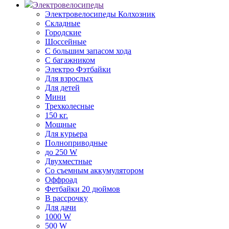
Электровелосипеды
Электровелосипеды Колхозник
Складные
Городские
Шоссейные
С большим запасом хода
С багажником
Электро Фэтбайки
Для взрослых
Для детей
Мини
Трехколесные
150 кг.
Мощные
Для курьера
Полноприводные
до 250 W
Двухместные
Со съемным аккумулятором
Оффроад
Фетбайки 20 дюймов
В рассрочку
Для дачи
1000 W
500 W