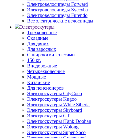
Электровелосипеды Forward
Электровелосипеды Syccyba
Электровелосипеды Furendo
Все электрические велосипеды
Электроскутеры
Трехколесные
Складные
Для двоих
Для взрослых
С широкими колесами
150 кг.
Внедорожные
Четырехколесные
Мощные
Китайские
Для пенсионеров
Электроскутеры CityCoco
Электроскутеры Kugoo
Электроскутеры White Siberia
Электроскутеры Skyboard
Электроскутеры GT
Электроскутеры iTank Doohan
Электроскутеры Wolong
Электроскутеры Super Soco
Электроскутеры Greencamel