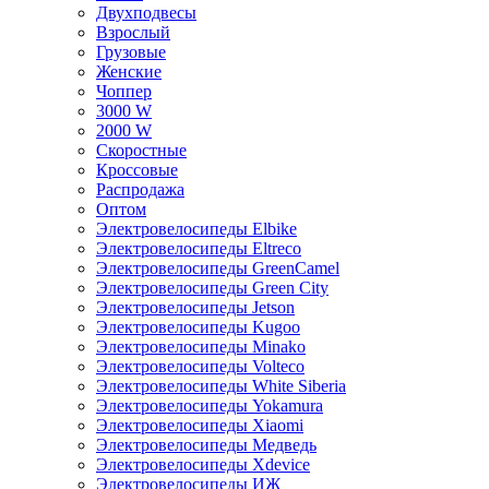
Двухподвесы
Взрослый
Грузовые
Женские
Чоппер
3000 W
2000 W
Скоростные
Кроссовые
Распродажа
Оптом
Электровелосипеды Elbike
Электровелосипеды Eltreco
Электровелосипеды GreenCamel
Электровелосипеды Green City
Электровелосипеды Jetson
Электровелосипеды Kugoo
Электровелосипеды Minako
Электровелосипеды Volteco
Электровелосипеды White Siberia
Электровелосипеды Yokamura
Электровелосипеды Xiaomi
Электровелосипеды Медведь
Электровелосипеды Xdevice
Электровелосипеды ИЖ