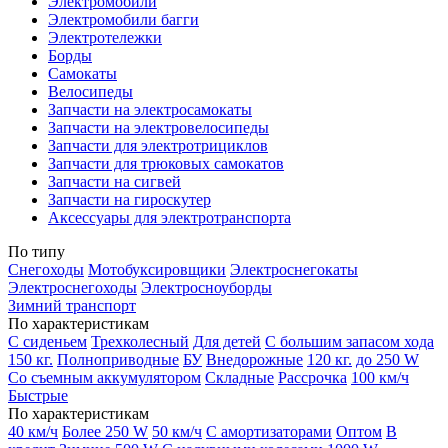
Электромобили
Электромобили багги
Электротележки
Борды
Самокаты
Велосипеды
Запчасти на электросамокаты
Запчасти на электровелосипеды
Запчасти для электротрициклов
Запчасти для трюковых самокатов
Запчасти на сигвей
Запчасти на гироскутер
Аксессуары для электротранспорта
По типу
Снегоходы
Мотобуксировщики
Электроснегокаты
Электроснегоходы
Электросноуборды
Зимний транспорт
По характеристикам
С сиденьем
Трехколесный
Для детей
С большим запасом хода
150 кг.
Полноприводные
БУ
Внедорожные
120 кг.
до 250 W
Со съемным аккумулятором
Складные
Рассрочка
100 км/ч
Быстрые
По характеристикам
40 км/ч
Более 250 W
50 км/ч
С амортизаторами
Оптом
В