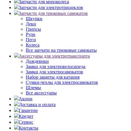
Запчасти для моноколеса
Запчасти для электротрициклов
Запчасти для трюковых самокатов
Шкурки
Деки
Грипсы
Рули
Пеги
Колеса
Все запчати на трюковые самокаты
Аксессуары для электротранспорта
Дождевики
Замки для электровелосипеда
Замки для электросамокатов
Набор защиты для катания
Сумки-чехлы для электросамокатов
Шлемы
Все аксессуары
Акции
Доставка и оплата
Гарантии
Кредит
Сервис
Контакты