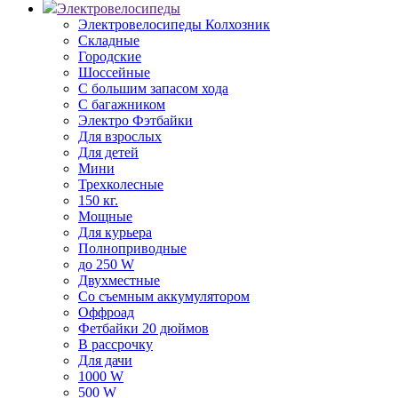
Электровелосипеды
Электровелосипеды Колхозник
Складные
Городские
Шоссейные
С большим запасом хода
С багажником
Электро Фэтбайки
Для взрослых
Для детей
Мини
Трехколесные
150 кг.
Мощные
Для курьера
Полноприводные
до 250 W
Двухместные
Со съемным аккумулятором
Оффроад
Фетбайки 20 дюймов
В рассрочку
Для дачи
1000 W
500 W