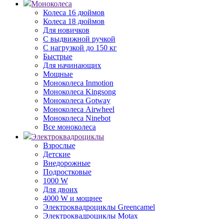
Моноколеса
Колеса 16 дюймов
Колеса 18 дюймов
Для новичков
С выдвижной ручкой
С нагрузкой до 150 кг
Быстрые
Для начинающих
Мощные
Моноколеса Inmotion
Моноколеса Kingsong
Моноколеса Gotway
Моноколеса Airwheel
Моноколеса Ninebot
Все моноколеса
Электроквадроциклы
Взрослые
Детские
Внедорожные
Подростковые
1000 W
Для двоих
4000 W и мощнее
Электроквадроциклы Greencamel
Электроквадроциклы Motax