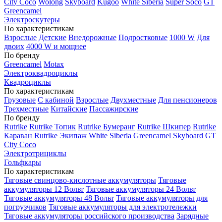
City Coco
Wolong
Skyboard
Kugoo
White Siberia
Super Soco
GT
Greencamel
Электроскутеры
По характеристикам
Взрослые
Детские
Внедорожные
Подростковые
1000 W
Для
двоих
4000 W и мощнее
По бренду
Greencamel
Motax
Электроквадроциклы
Квадроциклы
По характеристикам
Грузовые
С кабиной
Взрослые
Двухместные
Для пенсионеров
Трехместные
Китайские
Пассажирские
По бренду
Rutrike
Rutrike Топик
Rutrike Бумеранг
Rutrike Шкипер
Rutrike
Караван
Rutrike Экипаж
White Siberia
Greencamel
Skyboard
GT
City Coco
Электротрициклы
Гольфкары
По характеристикам
Тяговые свинцово-кислотные аккумуляторы
Тяговые
аккумуляторы 12 Вольт
Тяговые аккумуляторы 24 Вольт
Тяговые аккумуляторы 48 Вольт
Тяговые аккумуляторы для
погрузчиков
Тяговые аккумуляторы для электротележки
Тяговые аккумуляторы российского производства
Зарядные