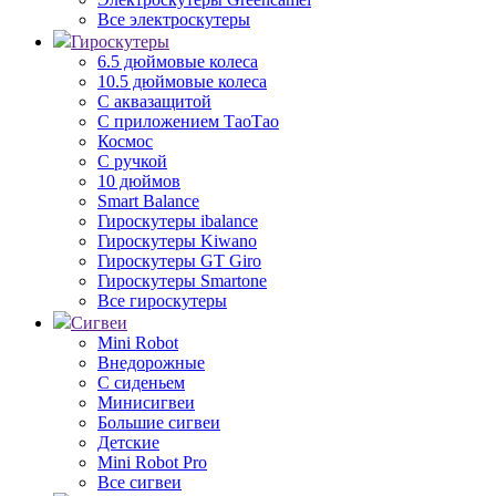
Все электроскутеры
Гироскутеры
6.5 дюймовые колеса
10.5 дюймовые колеса
С аквазащитой
С приложением ТаоТао
Космос
С ручкой
10 дюймов
Smart Balance
Гироскутеры ibalance
Гироскутеры Kiwano
Гироскутеры GT Giro
Гироскутеры Smartone
Все гироскутеры
Сигвеи
Mini Robot
Внедорожные
С сиденьем
Минисигвеи
Большие сигвеи
Детские
Mini Robot Pro
Все сигвеи