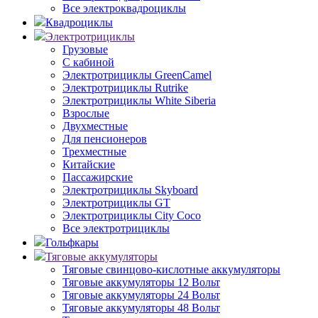
Все электроквадроциклы
Квадроциклы
Электротрициклы
Грузовые
С кабиной
Электротрициклы GreenCamel
Электротрициклы Rutrike
Электротрициклы White Siberia
Взрослые
Двухместные
Для пенсионеров
Трехместные
Китайские
Пассажирские
Электротрициклы Skyboard
Электротрициклы GT
Электротрициклы City Coco
Все электротрициклы
Гольфкары
Тяговые аккумуляторы
Тяговые свинцово-кислотные аккумуляторы
Тяговые аккумуляторы 12 Вольт
Тяговые аккумуляторы 24 Вольт
Тяговые аккумуляторы 48 Вольт