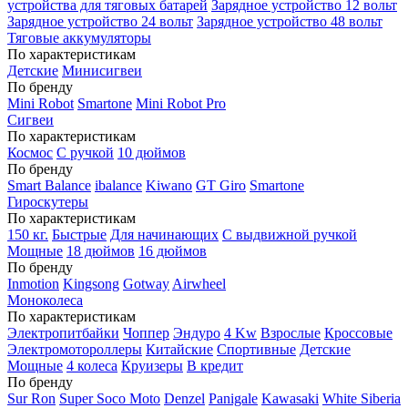
устройства для тяговых батарей
Зарядное устройство 12 вольт
Зарядное устройство 24 вольт
Зарядное устройство 48 вольт
Тяговые аккумуляторы
По характеристикам
Детские
Минисигвеи
По бренду
Mini Robot
Smartone
Mini Robot Pro
Сигвеи
По характеристикам
Космос
С ручкой
10 дюймов
По бренду
Smart Balance
ibalance
Kiwano
GT Giro
Smartone
Гироскутеры
По характеристикам
150 кг.
Быстрые
Для начинающих
С выдвижной ручкой
Мощные
18 дюймов
16 дюймов
По бренду
Inmotion
Kingsong
Gotway
Airwheel
Моноколеса
По характеристикам
Электропитбайки
Чоппер
Эндуро
4 Kw
Взрослые
Кроссовые
Электромотороллеры
Китайские
Спортивные
Детские
Мощные
4 колеса
Круизеры
В кредит
По бренду
Sur Ron
Super Soco Moto
Denzel
Panigale
Kawasaki
White Siberia