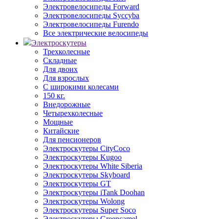
Электровелосипеды Forward
Электровелосипеды Syccyba
Электровелосипеды Furendo
Все электрические велосипеды
Электроскутеры
Трехколесные
Складные
Для двоих
Для взрослых
С широкими колесами
150 кг.
Внедорожные
Четырехколесные
Мощные
Китайские
Для пенсионеров
Электроскутеры CityCoco
Электроскутеры Kugoo
Электроскутеры White Siberia
Электроскутеры Skyboard
Электроскутеры GT
Электроскутеры iTank Doohan
Электроскутеры Wolong
Электроскутеры Super Soco
Электроскутеры Greencamel