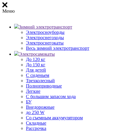
Меню
Зимний электротранспорт
Электросноуборды
Электроснегоходы
Электроснегокаты
Весь зимний электротранспорт
Электросамокаты
До 120 кг
До 150 кг
Для детей
С сиденьем
Трехколесный
Полноприводные
Легкие
С большим запасом хода
БУ
Внедорожные
до 250 W
Со съемным аккумулятором
Складные
Рассрочка