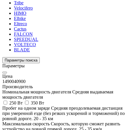
Tribe
Velocifero
HIMO
Elbike
Eltreco
Cactus
FALCON
SPEEDUAL
VOLTECO
BLADE
Параметры поиска
Параметры
Цена
14900
40900
Производитель
Номинальная мощность двигателя
Средняя выдаваемая
мощность двигателя
250 Вт
350 Вт
Пробег на одном заряде
Средняя преодолеваемая дистанция
при умеренной езде (без резких ускорений и торможений) по
ровной дороге.
20
-
35
км
Максимальная скорость
Скорость, которую сможет развить
устройство на ровной прямой дороге.
25
-
35
км/ч