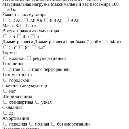
Максимальная нагрузка
Максимальный вес пассажира
100
-
120
кг
Ёмкость аккумулятора
5.2 Ah
7.8 Ah
8.8 Ah
9 Ah
Масса
8.1
-
12.5
кг
Время зарядки аккумулятора
3 ч
4 ч
5 ч
Диаметр колеса
Диаметр колеса в дюймах (1дюйм = 2,54см)
5.5"
8"
8.5"
Тормоз
ножной
рекуперативный
Тип шины
литая
литая с перфорацией
Тип местности
городской
Съемный аккумулятор
нет
Ширина шины
стандартная
узкая
Складной
да
Амортизация
передняя
полная
без амортизации