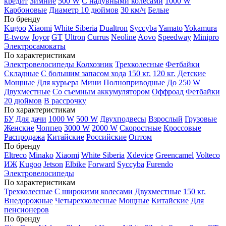
кредит
Зимние
500 W
С надувными колесами
1000 W
Карбоновые
Диаметр 10 дюймов
30 км/ч
Белые
По бренду
Kugoo
Xiaomi
White Siberia
Dualtron
Syccyba
Yamato
Yokamura
E-twow
Joyor
GT
Ultron
Currus
Neoline
Aovo
Speedway
Minipro
Электросамокаты
По характеристикам
Электровелосипеды Колхозник
Трехколесные
Фетбайки
Складные
С большим запасом хода
150 кг.
120 кг.
Детские
Мощные
Для курьера
Мини
Полноприводные
До 250 W
Двухместные
Со съемным аккумулятором
Оффроад
Фетбайки
20 дюймов
В рассрочку
По характеристикам
БУ
Для дачи
1000 W
500 W
Двухподвесы
Взрослый
Грузовые
Женские
Чоппер
3000 W
2000 W
Скоростные
Кроссовые
Распродажа
Китайские
Российские
Оптом
По бренду
Eltreco
Minako
Xiaomi
White Siberia
Xdevice
Greencamel
Volteco
ИЖ
Kugoo
Jetson
Elbike
Forward
Syccyba
Furendo
Электровелосипеды
По характеристикам
Трехколесные
С широкими колесами
Двухместные
150 кг.
Внедорожные
Четырехколесные
Мощные
Китайские
Для
пенсионеров
По бренду