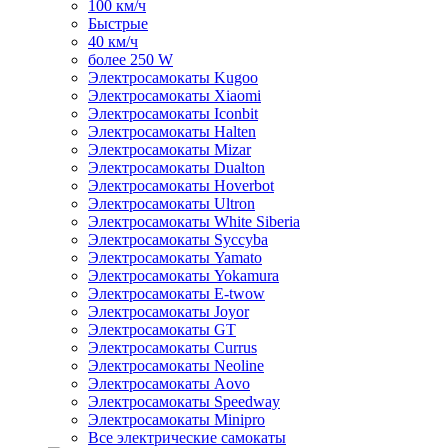
100 км/ч
Быстрые
40 км/ч
более 250 W
Электросамокаты Kugoo
Электросамокаты Xiaomi
Электросамокаты Iconbit
Электросамокаты Halten
Электросамокаты Mizar
Электросамокаты Dualton
Электросамокаты Hoverbot
Электросамокаты Ultron
Электросамокаты White Siberia
Электросамокаты Syccyba
Электросамокаты Yamato
Электросамокаты Yokamura
Электросамокаты E-twow
Электросамокаты Joyor
Электросамокаты GT
Электросамокаты Currus
Электросамокаты Neoline
Электросамокаты Aovo
Электросамокаты Speedway
Электросамокаты Minipro
Все электрические самокаты