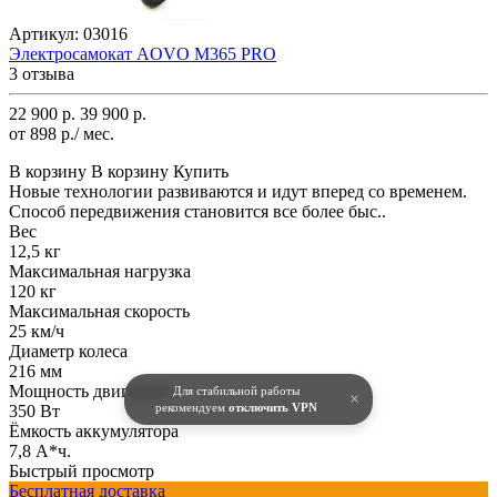
Артикул:
03016
Электросамокат AOVO M365 PRO
3 отзыва
22 900 р.
39 900 р.
от 898 р./ мес.
В корзину
В корзину
Купить
Новые технологии развиваются и идут вперед со временем.
Способ передвижения становится все более быс..
Вес
12,5 кг
Максимальная нагрузка
120 кг
Максимальная скорость
25 км/ч
Диаметр колеса
216 мм
Мощность двигателя
Для стабильной работы
×
рекомендуем
отключить VPN
350 Вт
Ёмкость аккумулятора
7,8 А*ч.
Быстрый просмотр
Бесплатная доставка