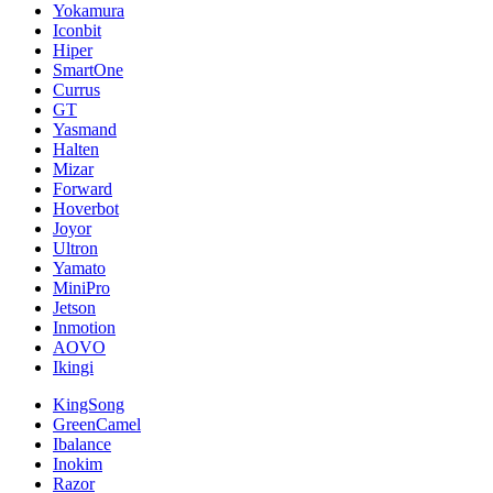
Yokamura
Iconbit
Hiper
SmartOne
Currus
GT
Yasmand
Halten
Mizar
Forward
Hoverbot
Joyor
Ultron
Yamato
MiniPro
Jetson
Inmotion
AOVO
Ikingi
KingSong
GreenCamel
Ibalance
Inokim
Razor