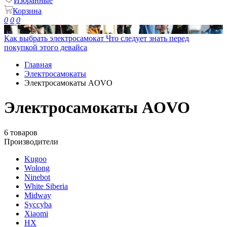
Избранные
Корзина
0
0
0
Как выбрать электросамокат
Что следует знать перед
покупкой этого девайса
Главная
Электросамокаты
Электросамокаты AOVO
Электросамокаты AOVO
6 товаров
Производители
Kugoo
Wolong
Ninebot
White Siberia
Midway
Syccyba
Xiaomi
HX