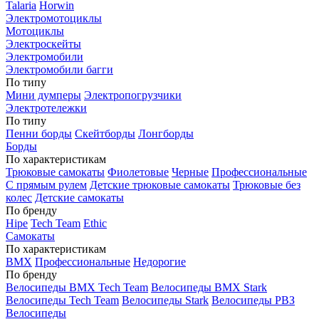
Talaria
Horwin
Электромотоциклы
Мотоциклы
Электроскейты
Электромобили
Электромобили багги
По типу
Мини думперы
Электропогрузчики
Электротележки
По типу
Пенни борды
Скейтборды
Лонгборды
Борды
По характеристикам
Трюковые самокаты
Фиолетовые
Черные
Профессиональные
С прямым рулем
Детские трюковые самокаты
Трюковые без
колес
Детские самокаты
По бренду
Hipe
Tech Team
Ethic
Самокаты
По характеристикам
BMX
Профессиональные
Недорогие
По бренду
Велосипеды BMX Tech Team
Велосипеды BMX Stark
Велосипеды Tech Team
Велосипеды Stark
Велосипеды РВЗ
Велосипеды