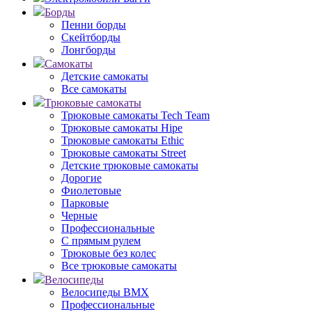
Борды
Пенни борды
Скейтборды
Лонгборды
Самокаты
Детские самокаты
Все самокаты
Трюковые самокаты
Трюковые самокаты Tech Team
Трюковые самокаты Hipe
Трюковые самокаты Ethic
Трюковые самокаты Street
Детские трюковые самокаты
Дорогие
Фиолетовые
Парковые
Черные
Профессиональные
С прямым рулем
Трюковые без колес
Все трюковые самокаты
Велосипеды
Велосипеды BMX
Профессиональные