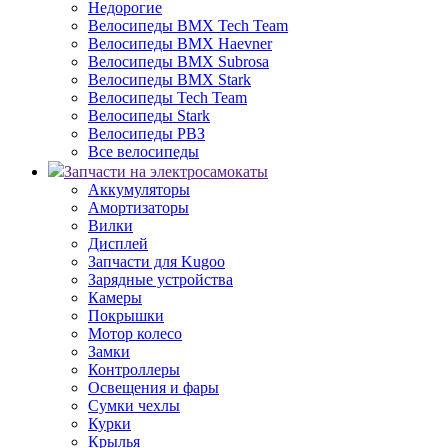
Недорогие
Велосипеды BMX Tech Team
Велосипеды BMX Haevner
Велосипеды BMX Subrosa
Велосипеды BMX Stark
Велосипеды Tech Team
Велосипеды Stark
Велосипеды РВЗ
Все велосипеды
Запчасти на электросамокаты
Аккумуляторы
Амортизаторы
Вилки
Дисплей
Запчасти для Kugoo
Зарядные устройства
Камеры
Покрышки
Мотор колесо
Замки
Контроллеры
Освещения и фары
Сумки чехлы
Курки
Крылья