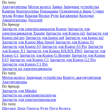
По типу
Аккумуляторы
Мотор колесо
Замки
Зарядные устройства
Камеры
Контроллеры
Покрышки
Освещения и фары
Сумки
чехлы
Курки
Крылья
Вилки
Рули
Багажники
Колодки
Амортизаторы
Дисплей
По бренду
Запчасти для электросамокатов Kugoo
Запчасти для
электросамокатов Xiaomi
Запчасти для Kugoo m5
Запчасти для
Кugoo m4 pro
Запчасти для kugoo m4
Запчасти для kugoo m2
Запчасти для Kugoo Max Speed
Запчасти для Kugoo S1
Запчасти для Kugoo S3
Запчасти для Kugoo S3 Pro
Запчасти
для Kugoo X1
Запчасти для Kugoo HX/HX PRO
Запчасти для
Kugoo G1
Запчасти для Kugoo G-Booster
Запчасти для Kugoo
ES3
Запчасти для Kugoo C1
Запчасти для Kugoo G2 Pro
Запчасти для Kugoo C1 Pro
Запчасти на электросамокаты
По типу
Мотор-колесо
Зарядные устройства
Корпус аккумуляторов
Аккумуляторы
По бренду
Запчасти для Minako
Запчасти на электровелосипеды
Запчасти для электротрициклов
По типу
Шкурки
Деки
Грипсы
Рули
Пеги
Колеса