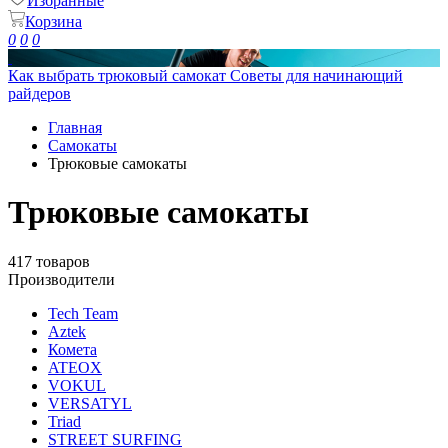
Избранные
Корзина
0
0
0
Как выбрать трюковый самокат
Советы для начинающий
райдеров
Главная
Самокаты
Трюковые самокаты
Трюковые самокаты
417 товаров
Производители
Tech Team
Aztek
Комета
ATEOX
VOKUL
VERSATYL
Triad
STREET SURFING