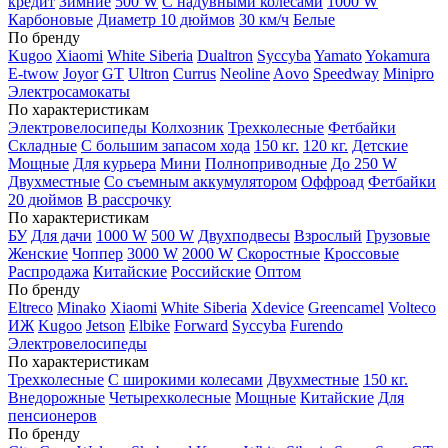
кредит
Зимние
500 W
С надувными колесами
1000 W
Карбоновые
Диаметр 10 дюймов
30 км/ч
Белые
По бренду
Kugoo
Xiaomi
White Siberia
Dualtron
Syccyba
Yamato
Yokamura
E-twow
Joyor
GT
Ultron
Currus
Neoline
Aovo
Speedway
Minipro
Электросамокаты
По характеристикам
Электровелосипеды Колхозник
Трехколесные
Фетбайки
Складные
С большим запасом хода
150 кг.
120 кг.
Детские
Мощные
Для курьера
Мини
Полноприводные
До 250 W
Двухместные
Со съемным аккумулятором
Оффроад
Фетбайки
20 дюймов
В рассрочку
По характеристикам
БУ
Для дачи
1000 W
500 W
Двухподвесы
Взрослый
Грузовые
Женские
Чоппер
3000 W
2000 W
Скоростные
Кроссовые
Распродажа
Китайские
Российские
Оптом
По бренду
Eltreco
Minako
Xiaomi
White Siberia
Xdevice
Greencamel
Volteco
ИЖ
Kugoo
Jetson
Elbike
Forward
Syccyba
Furendo
Электровелосипеды
По характеристикам
Трехколесные
С широкими колесами
Двухместные
150 кг.
Внедорожные
Четырехколесные
Мощные
Китайские
Для
пенсионеров
По бренду