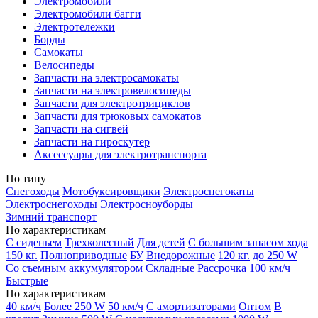
Электромобили
Электромобили багги
Электротележки
Борды
Самокаты
Велосипеды
Запчасти на электросамокаты
Запчасти на электровелосипеды
Запчасти для электротрициклов
Запчасти для трюковых самокатов
Запчасти на сигвей
Запчасти на гироскутер
Аксессуары для электротранспорта
По типу
Снегоходы
Мотобуксировщики
Электроснегокаты
Электроснегоходы
Электросноуборды
Зимний транспорт
По характеристикам
С сиденьем
Трехколесный
Для детей
С большим запасом хода
150 кг.
Полноприводные
БУ
Внедорожные
120 кг.
до 250 W
Со съемным аккумулятором
Складные
Рассрочка
100 км/ч
Быстрые
По характеристикам
40 км/ч
Более 250 W
50 км/ч
С амортизаторами
Оптом
В