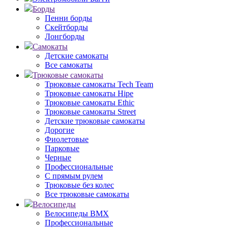
Борды
Пенни борды
Скейтборды
Лонгборды
Самокаты
Детские самокаты
Все самокаты
Трюковые самокаты
Трюковые самокаты Tech Team
Трюковые самокаты Hipe
Трюковые самокаты Ethic
Трюковые самокаты Street
Детские трюковые самокаты
Дорогие
Фиолетовые
Парковые
Черные
Профессиональные
С прямым рулем
Трюковые без колес
Все трюковые самокаты
Велосипеды
Велосипеды BMX
Профессиональные