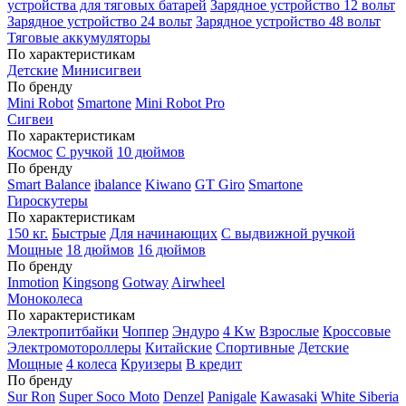
устройства для тяговых батарей
Зарядное устройство 12 вольт
Зарядное устройство 24 вольт
Зарядное устройство 48 вольт
Тяговые аккумуляторы
По характеристикам
Детские
Минисигвеи
По бренду
Mini Robot
Smartone
Mini Robot Pro
Сигвеи
По характеристикам
Космос
С ручкой
10 дюймов
По бренду
Smart Balance
ibalance
Kiwano
GT Giro
Smartone
Гироскутеры
По характеристикам
150 кг.
Быстрые
Для начинающих
С выдвижной ручкой
Мощные
18 дюймов
16 дюймов
По бренду
Inmotion
Kingsong
Gotway
Airwheel
Моноколеса
По характеристикам
Электропитбайки
Чоппер
Эндуро
4 Kw
Взрослые
Кроссовые
Электромотороллеры
Китайские
Спортивные
Детские
Мощные
4 колеса
Круизеры
В кредит
По бренду
Sur Ron
Super Soco Moto
Denzel
Panigale
Kawasaki
White Siberia