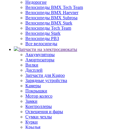
Недорогие
Велосипеды BMX Tech Team
Велосипеды BMX Haevner
Велосипеды BMX Subrosa
Велосипеды BMX Stark
Велосипеды Tech Team
Велосипеды Stark
Велосипеды РВЗ
Все велосипеды
Запчасти на электросамокаты
Аккумуляторы
Амортизаторы
Вилки
Дисплей
Запчасти для Kugoo
Зарядные устройства
Камеры
Покрышки
Мотор колесо
Замки
Контроллеры
Освещения и фары
Сумки чехлы
Курки
Крылья