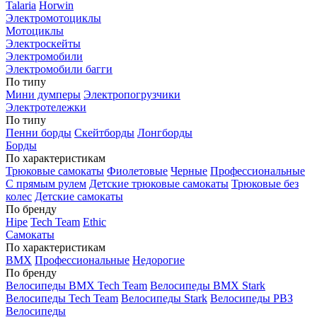
Talaria
Horwin
Электромотоциклы
Мотоциклы
Электроскейты
Электромобили
Электромобили багги
По типу
Мини думперы
Электропогрузчики
Электротележки
По типу
Пенни борды
Скейтборды
Лонгборды
Борды
По характеристикам
Трюковые самокаты
Фиолетовые
Черные
Профессиональные
С прямым рулем
Детские трюковые самокаты
Трюковые без
колес
Детские самокаты
По бренду
Hipe
Tech Team
Ethic
Самокаты
По характеристикам
BMX
Профессиональные
Недорогие
По бренду
Велосипеды BMX Tech Team
Велосипеды BMX Stark
Велосипеды Tech Team
Велосипеды Stark
Велосипеды РВЗ
Велосипеды