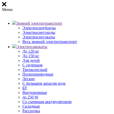
Меню
Зимний электротранспорт
Электросноуборды
Электроснегоходы
Электроснегокаты
Весь зимний электротранспорт
Электросамокаты
До 120 кг
До 150 кг
Для детей
С сиденьем
Трехколесный
Полноприводные
Легкие
С большим запасом хода
БУ
Внедорожные
до 250 W
Со съемным аккумулятором
Складные
Рассрочка