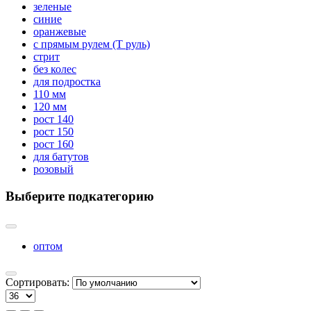
зеленые
синие
оранжевые
с прямым рулем (Т руль)
стрит
без колес
для подростка
110 мм
120 мм
рост 140
рост 150
рост 160
для батутов
розовый
Выберите подкатегорию
оптом
Сортировать: