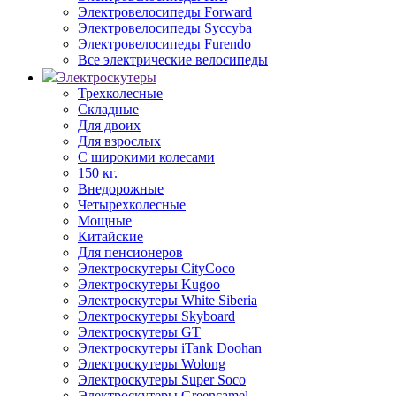
Электровелосипеды Forward
Электровелосипеды Syccyba
Электровелосипеды Furendo
Все электрические велосипеды
Электроскутеры
Трехколесные
Складные
Для двоих
Для взрослых
С широкими колесами
150 кг.
Внедорожные
Четырехколесные
Мощные
Китайские
Для пенсионеров
Электроскутеры CityCoco
Электроскутеры Kugoo
Электроскутеры White Siberia
Электроскутеры Skyboard
Электроскутеры GT
Электроскутеры iTank Doohan
Электроскутеры Wolong
Электроскутеры Super Soco
Электроскутеры Greencamel