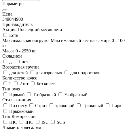
Параметры
Цена
3490
44900
Производитель
Акция: Последний месяц лета
Есть
Максимальная нагрузка
Максимальный вес пассажира
0
-
100
кг
Масса
0
-
2950
кг
Складной
да
нет
Возрастная группа
для детей
для взрослых
для подростков
Количество колес
2
2 шт
Без колес
Тип руля
Прямой
Т-образный
Y-образный
Стиль катания
По снегу
Стрит
трюковой
Трюковый
Парк
Прыжковый
Тип Компрессии
HIC
IHC
ISC
SCS
Диаметр колеса, мм