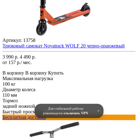
Артикул:
13758
Трюковый самокат Novatrack WOLF 20 черно-оранжевый
3 990 р.
4 490 р.
от 157 р./ мес.
В корзину
В корзину
Купить
Максимальная нагрузка
100 кг
Диаметр колеса
110 мм
Тормоз
задний ножной
Для стабильной работы
×
Быстрый просмотр
рекомендуем
отключить VPN
Бесплатная доставка