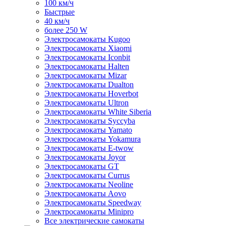
100 км/ч
Быстрые
40 км/ч
более 250 W
Электросамокаты Kugoo
Электросамокаты Xiaomi
Электросамокаты Iconbit
Электросамокаты Halten
Электросамокаты Mizar
Электросамокаты Dualton
Электросамокаты Hoverbot
Электросамокаты Ultron
Электросамокаты White Siberia
Электросамокаты Syccyba
Электросамокаты Yamato
Электросамокаты Yokamura
Электросамокаты E-twow
Электросамокаты Joyor
Электросамокаты GT
Электросамокаты Currus
Электросамокаты Neoline
Электросамокаты Aovo
Электросамокаты Speedway
Электросамокаты Minipro
Все электрические самокаты