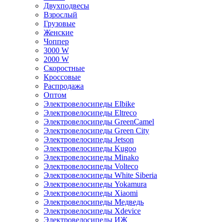
Двухподвесы
Взрослый
Грузовые
Женские
Чоппер
3000 W
2000 W
Скоростные
Кроссовые
Распродажа
Оптом
Электровелосипеды Elbike
Электровелосипеды Eltreco
Электровелосипеды GreenCamel
Электровелосипеды Green City
Электровелосипеды Jetson
Электровелосипеды Kugoo
Электровелосипеды Minako
Электровелосипеды Volteco
Электровелосипеды White Siberia
Электровелосипеды Yokamura
Электровелосипеды Xiaomi
Электровелосипеды Медведь
Электровелосипеды Xdevice
Электровелосипеды ИЖ