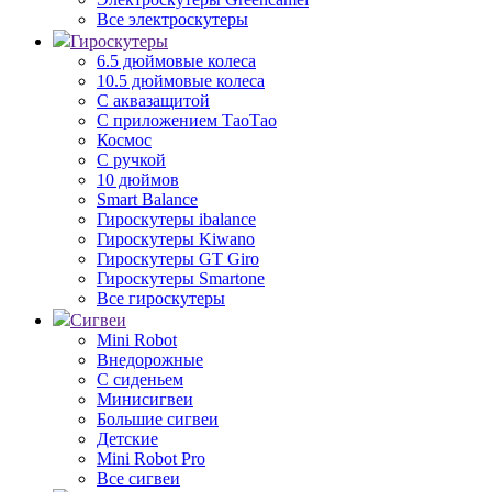
Все электроскутеры
Гироскутеры
6.5 дюймовые колеса
10.5 дюймовые колеса
С аквазащитой
С приложением ТаоТао
Космос
С ручкой
10 дюймов
Smart Balance
Гироскутеры ibalance
Гироскутеры Kiwano
Гироскутеры GT Giro
Гироскутеры Smartone
Все гироскутеры
Сигвеи
Mini Robot
Внедорожные
С сиденьем
Минисигвеи
Большие сигвеи
Детские
Mini Robot Pro
Все сигвеи