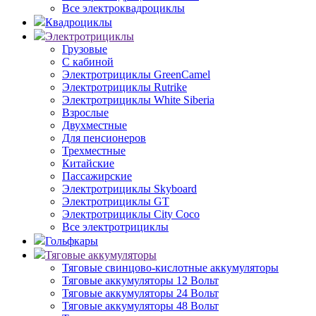
Все электроквадроциклы
Квадроциклы
Электротрициклы
Грузовые
С кабиной
Электротрициклы GreenCamel
Электротрициклы Rutrike
Электротрициклы White Siberia
Взрослые
Двухместные
Для пенсионеров
Трехместные
Китайские
Пассажирские
Электротрициклы Skyboard
Электротрициклы GT
Электротрициклы City Coco
Все электротрициклы
Гольфкары
Тяговые аккумуляторы
Тяговые свинцово-кислотные аккумуляторы
Тяговые аккумуляторы 12 Вольт
Тяговые аккумуляторы 24 Вольт
Тяговые аккумуляторы 48 Вольт