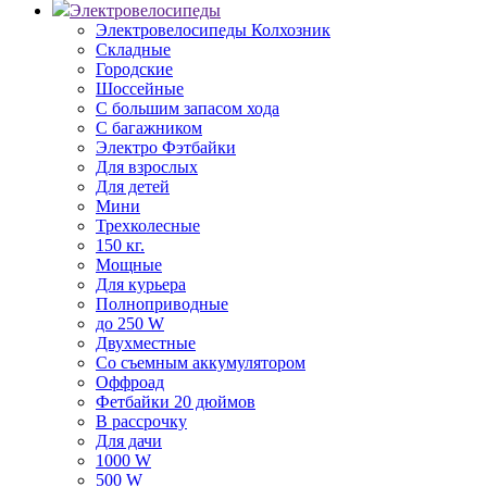
Электровелосипеды
Электровелосипеды Колхозник
Складные
Городские
Шоссейные
С большим запасом хода
С багажником
Электро Фэтбайки
Для взрослых
Для детей
Мини
Трехколесные
150 кг.
Мощные
Для курьера
Полноприводные
до 250 W
Двухместные
Со съемным аккумулятором
Оффроад
Фетбайки 20 дюймов
В рассрочку
Для дачи
1000 W
500 W