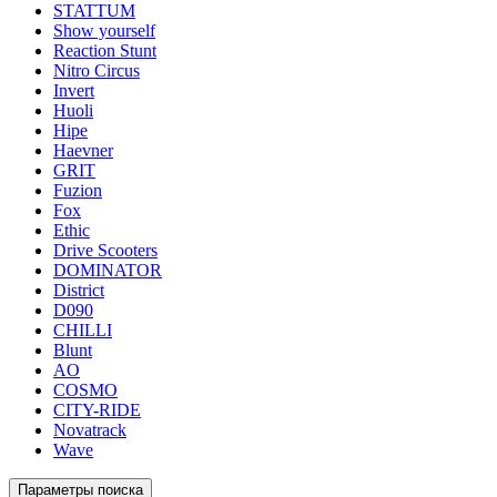
STATTUM
Show yourself
Reaction Stunt
Nitro Circus
Invert
Huoli
Hipe
Haevner
GRIT
Fuzion
Fox
Ethic
Drive Scooters
DOMINATOR
District
D090
CHILLI
Blunt
AO
COSMO
CITY-RIDE
Novatrack
Wave
Параметры поиска