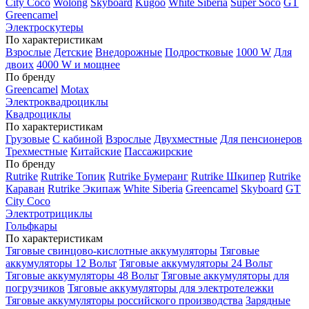
City Coco
Wolong
Skyboard
Kugoo
White Siberia
Super Soco
GT
Greencamel
Электроскутеры
По характеристикам
Взрослые
Детские
Внедорожные
Подростковые
1000 W
Для
двоих
4000 W и мощнее
По бренду
Greencamel
Motax
Электроквадроциклы
Квадроциклы
По характеристикам
Грузовые
С кабиной
Взрослые
Двухместные
Для пенсионеров
Трехместные
Китайские
Пассажирские
По бренду
Rutrike
Rutrike Топик
Rutrike Бумеранг
Rutrike Шкипер
Rutrike
Караван
Rutrike Экипаж
White Siberia
Greencamel
Skyboard
GT
City Coco
Электротрициклы
Гольфкары
По характеристикам
Тяговые свинцово-кислотные аккумуляторы
Тяговые
аккумуляторы 12 Вольт
Тяговые аккумуляторы 24 Вольт
Тяговые аккумуляторы 48 Вольт
Тяговые аккумуляторы для
погрузчиков
Тяговые аккумуляторы для электротележки
Тяговые аккумуляторы российского производства
Зарядные