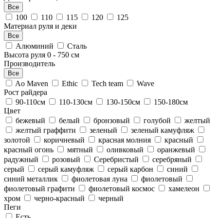
Все
100
110
115
120
125
Материал руля и деки
Все
Алюминий
Сталь
Высота руля
0
-
750
см
Производитель
Все
Ao Maven
Ethic
Tech team
Wave
Рост райдера
90-110см
110-130см
130-150см
150-180см
Цвет
бежевый
белый
бронзовый
голубой
желтый
желтый граффити
зеленый
зеленый камуфляж
золотой
коричневый
красная молния
красный
красный огонь
мятный
оливковый
оранжевый
радужный
розовый
Серебристый
серебряный
серый
серый камуфляж
серый карбон
синий
синий металлик
фиолетовая луна
фиолетовый
фиолетовый графити
фиолетовый космос
хамелеон
хром
черно-красный
черный
Пеги
Есть