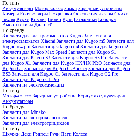
По типу
Аккумуляторы
Мотор колесо
Замки
Зарядные устройства
Камеры
Контроллеры
Покрышки
Освещения и фары
Сумки
чехлы
Курки
Крылья
Вилки
Рули
Багажники
Колодки
Амортизаторы
Дисплей
По бренду
Запчасти для электросамокатов Kugoo
Запчасти для
электросамокатов Xiaomi
Запчасти для Kugoo m5
Запчасти для
Кugoo m4 pro
Запчасти для kugoo m4
Запчасти для kugoo m2
Запчасти для Kugoo Max Speed
Запчасти для Kugoo S1
Запчасти для Kugoo S3
Запчасти для Kugoo S3 Pro
Запчасти
для Kugoo X1
Запчасти для Kugoo HX/HX PRO
Запчасти для
Kugoo G1
Запчасти для Kugoo G-Booster
Запчасти для Kugoo
ES3
Запчасти для Kugoo C1
Запчасти для Kugoo G2 Pro
Запчасти для Kugoo C1 Pro
Запчасти на электросамокаты
По типу
Мотор-колесо
Зарядные устройства
Корпус аккумуляторов
Аккумуляторы
По бренду
Запчасти для Minako
Запчасти на электровелосипеды
Запчасти для электротрициклов
По типу
Шкурки
Деки
Грипсы
Рули
Пеги
Колеса