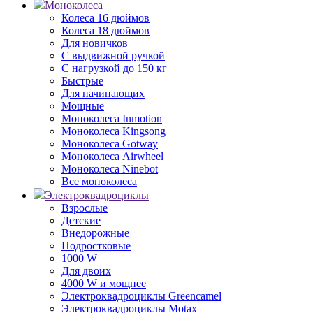
Моноколеса
Колеса 16 дюймов
Колеса 18 дюймов
Для новичков
С выдвижной ручкой
С нагрузкой до 150 кг
Быстрые
Для начинающих
Мощные
Моноколеса Inmotion
Моноколеса Kingsong
Моноколеса Gotway
Моноколеса Airwheel
Моноколеса Ninebot
Все моноколеса
Электроквадроциклы
Взрослые
Детские
Внедорожные
Подростковые
1000 W
Для двоих
4000 W и мощнее
Электроквадроциклы Greencamel
Электроквадроциклы Motax