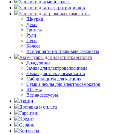
Запчасти для моноколеса
Запчасти для электротрициклов
Запчасти для трюковых самокатов
Шкурки
Деки
Грипсы
Рули
Пеги
Колеса
Все запчати на трюковые самокаты
Аксессуары для электротранспорта
Дождевики
Замки для электровелосипеда
Замки для электросамокатов
Набор защиты для катания
Сумки-чехлы для электросамокатов
Шлемы
Все аксессуары
Акции
Доставка и оплата
Гарантии
Кредит
Сервис
Контакты