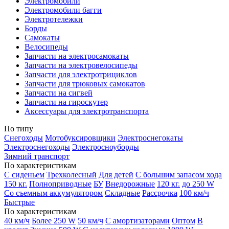
Электромобили
Электромобили багги
Электротележки
Борды
Самокаты
Велосипеды
Запчасти на электросамокаты
Запчасти на электровелосипеды
Запчасти для электротрициклов
Запчасти для трюковых самокатов
Запчасти на сигвей
Запчасти на гироскутер
Аксессуары для электротранспорта
По типу
Снегоходы
Мотобуксировщики
Электроснегокаты
Электроснегоходы
Электросноуборды
Зимний транспорт
По характеристикам
С сиденьем
Трехколесный
Для детей
С большим запасом хода
150 кг.
Полноприводные
БУ
Внедорожные
120 кг.
до 250 W
Со съемным аккумулятором
Складные
Рассрочка
100 км/ч
Быстрые
По характеристикам
40 км/ч
Более 250 W
50 км/ч
С амортизаторами
Оптом
В