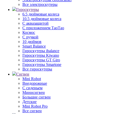
Все электроскутеры
Гироскутеры
6.5 дюймовые колеса
10.5 дюймовые колеса
С аквазащитой
С приложением ТаоТао
Космос
С ручкой
10 дюймов
Smart Balance
Гироскутеры ibalance
Гироскутеры Kiwano
Гироскутеры GT Giro
Гироскутеры Smartone
Все гироскутеры
Сигвеи
Mini Robot
Внедорожные
С сиденьем
Минисигвеи
Большие сигвеи
Детские
Mini Robot Pro
Все сигвеи