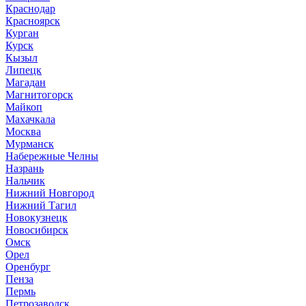
Краснодар
Красноярск
Курган
Курск
Кызыл
Липецк
Магадан
Магнитогорск
Майкоп
Махачкала
Москва
Мурманск
Набережные Челны
Назрань
Нальчик
Нижний Новгород
Нижний Тагил
Новокузнецк
Новосибирск
Омск
Орел
Оренбург
Пенза
Пермь
Петрозаводск