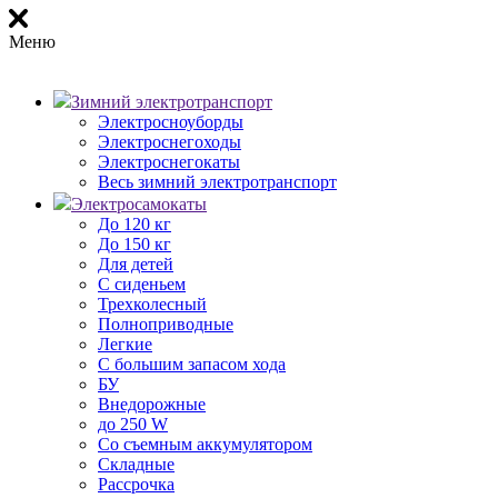
Меню
Зимний электротранспорт
Электросноуборды
Электроснегоходы
Электроснегокаты
Весь зимний электротранспорт
Электросамокаты
До 120 кг
До 150 кг
Для детей
С сиденьем
Трехколесный
Полноприводные
Легкие
С большим запасом хода
БУ
Внедорожные
до 250 W
Со съемным аккумулятором
Складные
Рассрочка