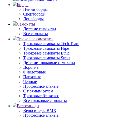
Борды
Пенни борды
Скейтборды
Лонгборды
Самокаты
Детские самокаты
Все самокаты
Трюковые самокаты
Трюковые самокаты Tech Team
Трюковые самокаты Hipe
Трюковые самокаты Ethic
Трюковые самокаты Street
Детские трюковые самокаты
Дорогие
Фиолетовые
Парковые
Черные
Профессиональные
С прямым рулем
Трюковые без колес
Все трюковые самокаты
Велосипеды
Велосипеды BMX
Профессиональные