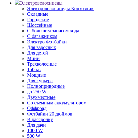
Электровелосипеды
Электровелосипеды Колхозник
Складные
Городские
Шоссейные
С большим запасом хода
С багажником
Электро Фэтбайки
Для взрослых
Для детей
Мини
Трехколесные
150 кг.
Мощные
Для курьера
Полноприводные
до 250 W
Двухместные
Со съемным аккумулятором
Оффроад
Фетбайки 20 дюймов
В рассрочку
Для дачи
1000 W
500 W