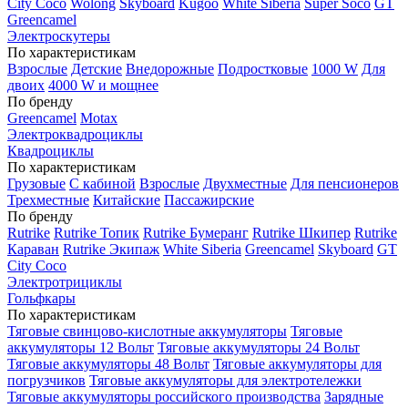
City Coco
Wolong
Skyboard
Kugoo
White Siberia
Super Soco
GT
Greencamel
Электроскутеры
По характеристикам
Взрослые
Детские
Внедорожные
Подростковые
1000 W
Для
двоих
4000 W и мощнее
По бренду
Greencamel
Motax
Электроквадроциклы
Квадроциклы
По характеристикам
Грузовые
С кабиной
Взрослые
Двухместные
Для пенсионеров
Трехместные
Китайские
Пассажирские
По бренду
Rutrike
Rutrike Топик
Rutrike Бумеранг
Rutrike Шкипер
Rutrike
Караван
Rutrike Экипаж
White Siberia
Greencamel
Skyboard
GT
City Coco
Электротрициклы
Гольфкары
По характеристикам
Тяговые свинцово-кислотные аккумуляторы
Тяговые
аккумуляторы 12 Вольт
Тяговые аккумуляторы 24 Вольт
Тяговые аккумуляторы 48 Вольт
Тяговые аккумуляторы для
погрузчиков
Тяговые аккумуляторы для электротележки
Тяговые аккумуляторы российского производства
Зарядные