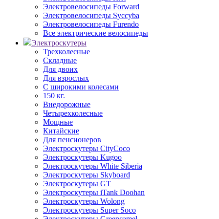
Электровелосипеды Forward
Электровелосипеды Syccyba
Электровелосипеды Furendo
Все электрические велосипеды
Электроскутеры
Трехколесные
Складные
Для двоих
Для взрослых
С широкими колесами
150 кг.
Внедорожные
Четырехколесные
Мощные
Китайские
Для пенсионеров
Электроскутеры CityCoco
Электроскутеры Kugoo
Электроскутеры White Siberia
Электроскутеры Skyboard
Электроскутеры GT
Электроскутеры iTank Doohan
Электроскутеры Wolong
Электроскутеры Super Soco
Электроскутеры Greencamel