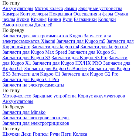
По типу
Аккумуляторы
Мотор колесо
Замки
Зарядные устройства
Камеры
Контроллеры
Покрышки
Освещения и фары
Сумки
чехлы
Курки
Крылья
Вилки
Рули
Багажники
Колодки
Амортизаторы
Дисплей
По бренду
Запчасти для электросамокатов Kugoo
Запчасти для
электросамокатов Xiaomi
Запчасти для Kugoo m5
Запчасти для
Кugoo m4 pro
Запчасти для kugoo m4
Запчасти для kugoo m2
Запчасти для Kugoo Max Speed
Запчасти для Kugoo S1
Запчасти для Kugoo S3
Запчасти для Kugoo S3 Pro
Запчасти
для Kugoo X1
Запчасти для Kugoo HX/HX PRO
Запчасти для
Kugoo G1
Запчасти для Kugoo G-Booster
Запчасти для Kugoo
ES3
Запчасти для Kugoo C1
Запчасти для Kugoo G2 Pro
Запчасти для Kugoo C1 Pro
Запчасти на электросамокаты
По типу
Мотор-колесо
Зарядные устройства
Корпус аккумуляторов
Аккумуляторы
По бренду
Запчасти для Minako
Запчасти на электровелосипеды
Запчасти для электротрициклов
По типу
Шкурки
Деки
Грипсы
Рули
Пеги
Колеса