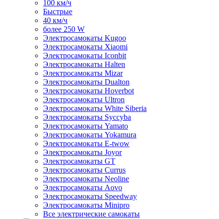
100 км/ч
Быстрые
40 км/ч
более 250 W
Электросамокаты Kugoo
Электросамокаты Xiaomi
Электросамокаты Iconbit
Электросамокаты Halten
Электросамокаты Mizar
Электросамокаты Dualton
Электросамокаты Hoverbot
Электросамокаты Ultron
Электросамокаты White Siberia
Электросамокаты Syccyba
Электросамокаты Yamato
Электросамокаты Yokamura
Электросамокаты E-twow
Электросамокаты Joyor
Электросамокаты GT
Электросамокаты Currus
Электросамокаты Neoline
Электросамокаты Aovo
Электросамокаты Speedway
Электросамокаты Minipro
Все электрические самокаты