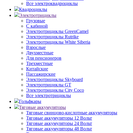
Все электроквадроциклы
Квадроциклы
Электротрициклы
Грузовые
С кабиной
Электротрициклы GreenCamel
Электротрициклы Rutrike
Электротрициклы White Siberia
Взрослые
Двухместные
Для пенсионеров
Трехместные
Китайские
Пассажирские
Электротрициклы Skyboard
Электротрициклы GT
Электротрициклы City Coco
Все электротрициклы
Гольфкары
Тяговые аккумуляторы
Тяговые свинцово-кислотные аккумуляторы
Тяговые аккумуляторы 12 Вольт
Тяговые аккумуляторы 24 Вольт
Тяговые аккумуляторы 48 Вольт