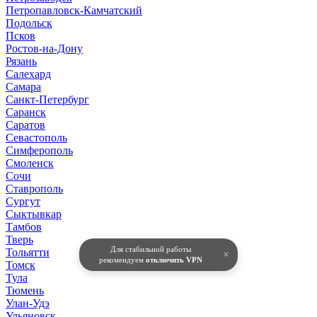
Петропавловск-Камчатский
Подольск
Псков
Ростов-на-Дону
Рязань
Салехард
Самара
Санкт-Петербург
Саранск
Саратов
Севастополь
Симферополь
Смоленск
Сочи
Ставрополь
Сургут
Сыктывкар
Тамбов
Тверь
Для стабильной работы
Тольятти
×
рекомендуем
отключить VPN
Томск
Тула
Тюмень
Улан-Удэ
Ульяновск