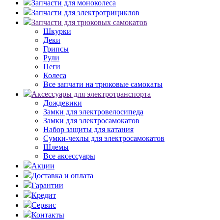
Запчасти для моноколеса
Запчасти для электротрициклов
Запчасти для трюковых самокатов
Шкурки
Деки
Грипсы
Рули
Пеги
Колеса
Все запчати на трюковые самокаты
Аксессуары для электротранспорта
Дождевики
Замки для электровелосипеда
Замки для электросамокатов
Набор защиты для катания
Сумки-чехлы для электросамокатов
Шлемы
Все аксессуары
Акции
Доставка и оплата
Гарантии
Кредит
Сервис
Контакты