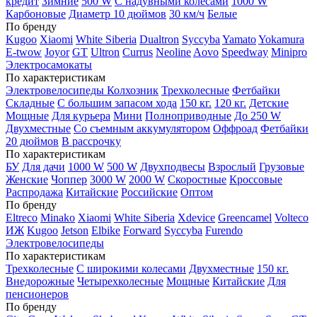
кредит
Зимние
500 W
С надувными колесами
1000 W
Карбоновые
Диаметр 10 дюймов
30 км/ч
Белые
По бренду
Kugoo
Xiaomi
White Siberia
Dualtron
Syccyba
Yamato
Yokamura
E-twow
Joyor
GT
Ultron
Currus
Neoline
Aovo
Speedway
Minipro
Электросамокаты
По характеристикам
Электровелосипеды Колхозник
Трехколесные
Фетбайки
Складные
С большим запасом хода
150 кг.
120 кг.
Детские
Мощные
Для курьера
Мини
Полноприводные
До 250 W
Двухместные
Со съемным аккумулятором
Оффроад
Фетбайки
20 дюймов
В рассрочку
По характеристикам
БУ
Для дачи
1000 W
500 W
Двухподвесы
Взрослый
Грузовые
Женские
Чоппер
3000 W
2000 W
Скоростные
Кроссовые
Распродажа
Китайские
Российские
Оптом
По бренду
Eltreco
Minako
Xiaomi
White Siberia
Xdevice
Greencamel
Volteco
ИЖ
Kugoo
Jetson
Elbike
Forward
Syccyba
Furendo
Электровелосипеды
По характеристикам
Трехколесные
С широкими колесами
Двухместные
150 кг.
Внедорожные
Четырехколесные
Мощные
Китайские
Для
пенсионеров
По бренду