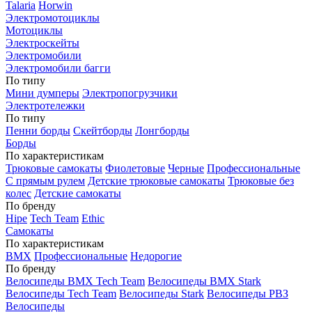
Talaria
Horwin
Электромотоциклы
Мотоциклы
Электроскейты
Электромобили
Электромобили багги
По типу
Мини думперы
Электропогрузчики
Электротележки
По типу
Пенни борды
Скейтборды
Лонгборды
Борды
По характеристикам
Трюковые самокаты
Фиолетовые
Черные
Профессиональные
С прямым рулем
Детские трюковые самокаты
Трюковые без
колес
Детские самокаты
По бренду
Hipe
Tech Team
Ethic
Самокаты
По характеристикам
BMX
Профессиональные
Недорогие
По бренду
Велосипеды BMX Tech Team
Велосипеды BMX Stark
Велосипеды Tech Team
Велосипеды Stark
Велосипеды РВЗ
Велосипеды