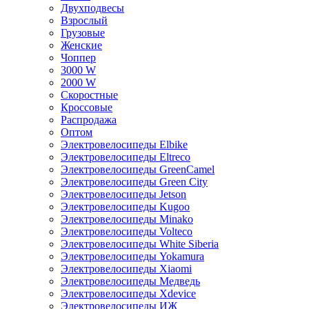
Двухподвесы
Взрослый
Грузовые
Женские
Чоппер
3000 W
2000 W
Скоростные
Кроссовые
Распродажа
Оптом
Электровелосипеды Elbike
Электровелосипеды Eltreco
Электровелосипеды GreenCamel
Электровелосипеды Green City
Электровелосипеды Jetson
Электровелосипеды Kugoo
Электровелосипеды Minako
Электровелосипеды Volteco
Электровелосипеды White Siberia
Электровелосипеды Yokamura
Электровелосипеды Xiaomi
Электровелосипеды Медведь
Электровелосипеды Xdevice
Электровелосипеды ИЖ