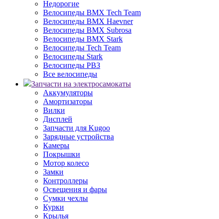
Недорогие
Велосипеды BMX Tech Team
Велосипеды BMX Haevner
Велосипеды BMX Subrosa
Велосипеды BMX Stark
Велосипеды Tech Team
Велосипеды Stark
Велосипеды РВЗ
Все велосипеды
Запчасти на электросамокаты
Аккумуляторы
Амортизаторы
Вилки
Дисплей
Запчасти для Kugoo
Зарядные устройства
Камеры
Покрышки
Мотор колесо
Замки
Контроллеры
Освещения и фары
Сумки чехлы
Курки
Крылья