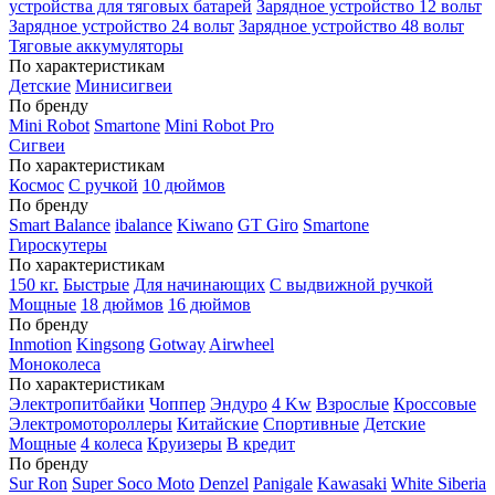
устройства для тяговых батарей
Зарядное устройство 12 вольт
Зарядное устройство 24 вольт
Зарядное устройство 48 вольт
Тяговые аккумуляторы
По характеристикам
Детские
Минисигвеи
По бренду
Mini Robot
Smartone
Mini Robot Pro
Сигвеи
По характеристикам
Космос
С ручкой
10 дюймов
По бренду
Smart Balance
ibalance
Kiwano
GT Giro
Smartone
Гироскутеры
По характеристикам
150 кг.
Быстрые
Для начинающих
С выдвижной ручкой
Мощные
18 дюймов
16 дюймов
По бренду
Inmotion
Kingsong
Gotway
Airwheel
Моноколеса
По характеристикам
Электропитбайки
Чоппер
Эндуро
4 Kw
Взрослые
Кроссовые
Электромотороллеры
Китайские
Спортивные
Детские
Мощные
4 колеса
Круизеры
В кредит
По бренду
Sur Ron
Super Soco Moto
Denzel
Panigale
Kawasaki
White Siberia