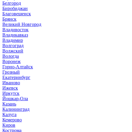
Белгород
Биробиджан
Благовещенск
Брянск
Великий Новгород
Владивосток
Владикавказ
Владимир
Волгоград
Волжский
Вологда
Воронеж
Горно-Алтайск
Грозный
Екатеринбург
Иваново
Ижевск
Иркутск
Йошкар-Ола
Казань
Калининград
Калуга
Кемерово
Киров
Кострома