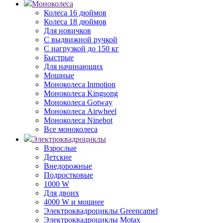
Моноколеса
Колеса 16 дюймов
Колеса 18 дюймов
Для новичков
С выдвижной ручкой
С нагрузкой до 150 кг
Быстрые
Для начинающих
Мощные
Моноколеса Inmotion
Моноколеса Kingsong
Моноколеса Gotway
Моноколеса Airwheel
Моноколеса Ninebot
Все моноколеса
Электроквадроциклы
Взрослые
Детские
Внедорожные
Подростковые
1000 W
Для двоих
4000 W и мощнее
Электроквадроциклы Greencamel
Электроквадроциклы Motax