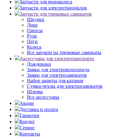
Запчасти для моноколеса
Запчасти для электротрициклов
Запчасти для трюковых самокатов
Шкурки
Деки
Грипсы
Рули
Пеги
Колеса
Все запчати на трюковые самокаты
Аксессуары для электротранспорта
Дождевики
Замки для электровелосипеда
Замки для электросамокатов
Набор защиты для катания
Сумки-чехлы для электросамокатов
Шлемы
Все аксессуары
Акции
Доставка и оплата
Гарантии
Кредит
Сервис
Контакты