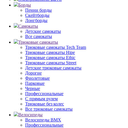
Борды
Пенни борды
Скейтборды
Лонгборды
Самокаты
Детские самокаты
Все самокаты
Трюковые самокаты
Трюковые самокаты Tech Team
Трюковые самокаты Hipe
Трюковые самокаты Ethic
Трюковые самокаты Street
Детские трюковые самокаты
Дорогие
Фиолетовые
Парковые
Черные
Профессиональные
С прямым рулем
Трюковые без колес
Все трюковые самокаты
Велосипеды
Велосипеды BMX
Профессиональные