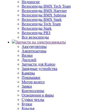
Недорогие
Велосипеды BMX Tech Team
Велосипеды BMX Haevner
Велосипеды BMX Subrosa
Велосипеды BMX Stark
Велосипеды Tech Team
Велосипеды Stark
Велосипеды РВЗ
Все велосипеды
Запчасти на электросамокаты
Аккумуляторы
Амортизаторы
Вилки
Дисплей
Запчасти для Kugoo
Зарядные устройства
Камеры
Покрышки
Мотор колесо
Замки
Контроллеры
Освещения и фары
Сумки чехлы
Курки
Крылья