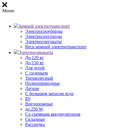
Меню
Зимний электротранспорт
Электросноуборды
Электроснегоходы
Электроснегокаты
Весь зимний электротранспорт
Электросамокаты
До 120 кг
До 150 кг
Для детей
С сиденьем
Трехколесный
Полноприводные
Легкие
С большим запасом хода
БУ
Внедорожные
до 250 W
Со съемным аккумулятором
Складные
Рассрочка