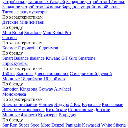
устройства для тяговых батарей
Зарядное устройство 12 вольт
Зарядное устройство 24 вольт
Зарядное устройство 48 вольт
Тяговые аккумуляторы
По характеристикам
Детские
Минисигвеи
По бренду
Mini Robot
Smartone
Mini Robot Pro
Сигвеи
По характеристикам
Космос
С ручкой
10 дюймов
По бренду
Smart Balance
ibalance
Kiwano
GT Giro
Smartone
Гироскутеры
По характеристикам
150 кг.
Быстрые
Для начинающих
С выдвижной ручкой
Мощные
18 дюймов
16 дюймов
По бренду
Inmotion
Kingsong
Gotway
Airwheel
Моноколеса
По характеристикам
Электропитбайки
Чоппер
Эндуро
4 Kw
Взрослые
Кроссовые
Электромотороллеры
Китайские
Спортивные
Детские
Мощные
4 колеса
Круизеры
В кредит
По бренду
Sur Ron
Super Soco Moto
Denzel
Panigale
Kawasaki
White Siberia