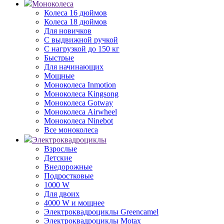
Моноколеса
Колеса 16 дюймов
Колеса 18 дюймов
Для новичков
С выдвижной ручкой
С нагрузкой до 150 кг
Быстрые
Для начинающих
Мощные
Моноколеса Inmotion
Моноколеса Kingsong
Моноколеса Gotway
Моноколеса Airwheel
Моноколеса Ninebot
Все моноколеса
Электроквадроциклы
Взрослые
Детские
Внедорожные
Подростковые
1000 W
Для двоих
4000 W и мощнее
Электроквадроциклы Greencamel
Электроквадроциклы Motax