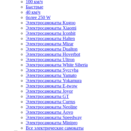
100 км/ч
Быстрые
40 км/ч
более 250 W
Электросамокаты Kugoo
Электросамокаты Xiaomi
Электросамокаты Iconbit
Электросамокаты Halten
Электросамокаты Mizar
Электросамокаты Dualton
Электросамокаты Hoverbot
Электросамокаты Ultron
Электросамокаты White Siberia
Электросамокаты Syccyba
Электросамокаты Yamato
Электросамокаты Yokamura
Электросамокаты E-twow
Электросамокаты Joyor
Электросамокаты GT
Электросамокаты Currus
Электросамокаты Neoline
Электросамокаты Aovo
Электросамокаты Speedway
Электросамокаты Minipro
Все электрические самокаты