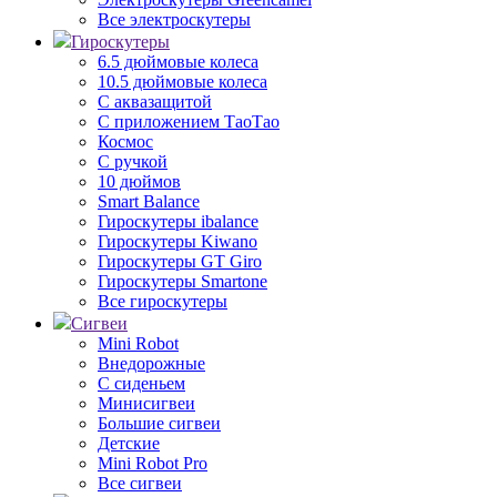
Все электроскутеры
Гироскутеры
6.5 дюймовые колеса
10.5 дюймовые колеса
С аквазащитой
С приложением ТаоТао
Космос
С ручкой
10 дюймов
Smart Balance
Гироскутеры ibalance
Гироскутеры Kiwano
Гироскутеры GT Giro
Гироскутеры Smartone
Все гироскутеры
Сигвеи
Mini Robot
Внедорожные
С сиденьем
Минисигвеи
Большие сигвеи
Детские
Mini Robot Pro
Все сигвеи