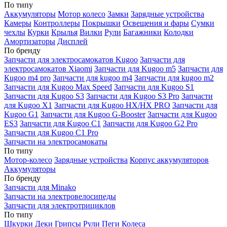
По типу
Аккумуляторы
Мотор колесо
Замки
Зарядные устройства
Камеры
Контроллеры
Покрышки
Освещения и фары
Сумки
чехлы
Курки
Крылья
Вилки
Рули
Багажники
Колодки
Амортизаторы
Дисплей
По бренду
Запчасти для электросамокатов Kugoo
Запчасти для
электросамокатов Xiaomi
Запчасти для Kugoo m5
Запчасти для
Кugoo m4 pro
Запчасти для kugoo m4
Запчасти для kugoo m2
Запчасти для Kugoo Max Speed
Запчасти для Kugoo S1
Запчасти для Kugoo S3
Запчасти для Kugoo S3 Pro
Запчасти
для Kugoo X1
Запчасти для Kugoo HX/HX PRO
Запчасти для
Kugoo G1
Запчасти для Kugoo G-Booster
Запчасти для Kugoo
ES3
Запчасти для Kugoo C1
Запчасти для Kugoo G2 Pro
Запчасти для Kugoo C1 Pro
Запчасти на электросамокаты
По типу
Мотор-колесо
Зарядные устройства
Корпус аккумуляторов
Аккумуляторы
По бренду
Запчасти для Minako
Запчасти на электровелосипеды
Запчасти для электротрициклов
По типу
Шкурки
Деки
Грипсы
Рули
Пеги
Колеса