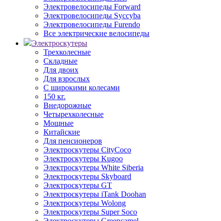
Электровелосипеды Forward
Электровелосипеды Syccyba
Электровелосипеды Furendo
Все электрические велосипеды
Электроскутеры
Трехколесные
Складные
Для двоих
Для взрослых
С широкими колесами
150 кг.
Внедорожные
Четырехколесные
Мощные
Китайские
Для пенсионеров
Электроскутеры CityCoco
Электроскутеры Kugoo
Электроскутеры White Siberia
Электроскутеры Skyboard
Электроскутеры GT
Электроскутеры iTank Doohan
Электроскутеры Wolong
Электроскутеры Super Soco
Электроскутеры Greencamel