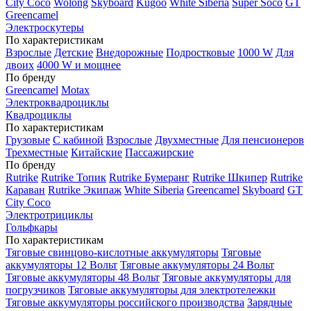
City Coco
Wolong
Skyboard
Kugoo
White Siberia
Super Soco
GT
Greencamel
Электроскутеры
По характеристикам
Взрослые
Детские
Внедорожные
Подростковые
1000 W
Для
двоих
4000 W и мощнее
По бренду
Greencamel
Motax
Электроквадроциклы
Квадроциклы
По характеристикам
Грузовые
С кабиной
Взрослые
Двухместные
Для пенсионеров
Трехместные
Китайские
Пассажирские
По бренду
Rutrike
Rutrike Топик
Rutrike Бумеранг
Rutrike Шкипер
Rutrike
Караван
Rutrike Экипаж
White Siberia
Greencamel
Skyboard
GT
City Coco
Электротрициклы
Гольфкары
По характеристикам
Тяговые свинцово-кислотные аккумуляторы
Тяговые
аккумуляторы 12 Вольт
Тяговые аккумуляторы 24 Вольт
Тяговые аккумуляторы 48 Вольт
Тяговые аккумуляторы для
погрузчиков
Тяговые аккумуляторы для электротележки
Тяговые аккумуляторы российского производства
Зарядные