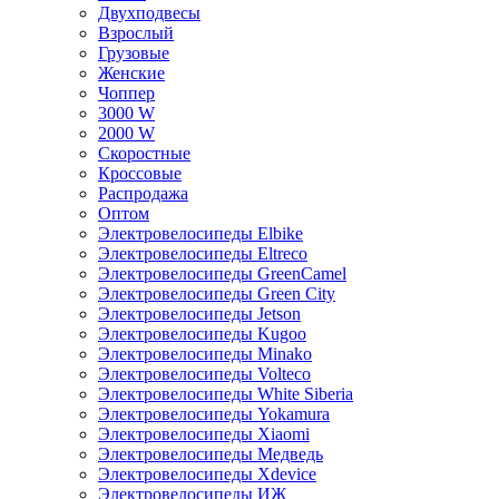
Двухподвесы
Взрослый
Грузовые
Женские
Чоппер
3000 W
2000 W
Скоростные
Кроссовые
Распродажа
Оптом
Электровелосипеды Elbike
Электровелосипеды Eltreco
Электровелосипеды GreenCamel
Электровелосипеды Green City
Электровелосипеды Jetson
Электровелосипеды Kugoo
Электровелосипеды Minako
Электровелосипеды Volteco
Электровелосипеды White Siberia
Электровелосипеды Yokamura
Электровелосипеды Xiaomi
Электровелосипеды Медведь
Электровелосипеды Xdevice
Электровелосипеды ИЖ