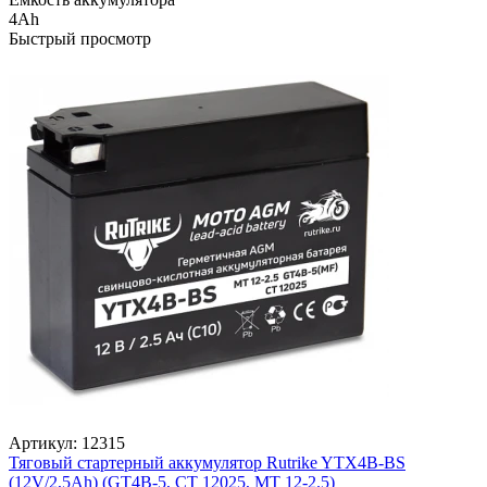
4Ah
Быстрый просмотр
Артикул:
12315
Тяговый стартерный аккумулятор Rutrike YTX4B-BS
(12V/2,5Ah) (GT4B-5, CT 12025, MT 12-2.5)