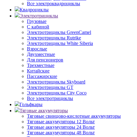
Все электроквадроциклы
Квадроциклы
Электротрициклы
Грузовые
С кабиной
Электротрициклы GreenCamel
Электротрициклы Rutrike
Электротрициклы White Siberia
Взрослые
Двухместные
Для пенсионеров
Трехместные
Китайские
Пассажирские
Электротрициклы Skyboard
Электротрициклы GT
Электротрициклы City Coco
Все электротрициклы
Гольфкары
Тяговые аккумуляторы
Тяговые свинцово-кислотные аккумуляторы
Тяговые аккумуляторы 12 Вольт
Тяговые аккумуляторы 24 Вольт
Тяговые аккумуляторы 48 Вольт