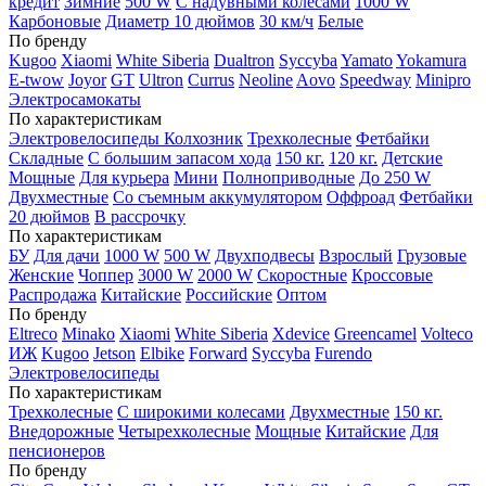
кредит
Зимние
500 W
С надувными колесами
1000 W
Карбоновые
Диаметр 10 дюймов
30 км/ч
Белые
По бренду
Kugoo
Xiaomi
White Siberia
Dualtron
Syccyba
Yamato
Yokamura
E-twow
Joyor
GT
Ultron
Currus
Neoline
Aovo
Speedway
Minipro
Электросамокаты
По характеристикам
Электровелосипеды Колхозник
Трехколесные
Фетбайки
Складные
С большим запасом хода
150 кг.
120 кг.
Детские
Мощные
Для курьера
Мини
Полноприводные
До 250 W
Двухместные
Со съемным аккумулятором
Оффроад
Фетбайки
20 дюймов
В рассрочку
По характеристикам
БУ
Для дачи
1000 W
500 W
Двухподвесы
Взрослый
Грузовые
Женские
Чоппер
3000 W
2000 W
Скоростные
Кроссовые
Распродажа
Китайские
Российские
Оптом
По бренду
Eltreco
Minako
Xiaomi
White Siberia
Xdevice
Greencamel
Volteco
ИЖ
Kugoo
Jetson
Elbike
Forward
Syccyba
Furendo
Электровелосипеды
По характеристикам
Трехколесные
С широкими колесами
Двухместные
150 кг.
Внедорожные
Четырехколесные
Мощные
Китайские
Для
пенсионеров
По бренду