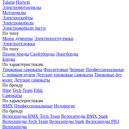
Talaria
Horwin
Электромотоциклы
Мотоциклы
Электроскейты
Электромобили
Электромобили багги
По типу
Мини думперы
Электропогрузчики
Электротележки
По типу
Пенни борды
Скейтборды
Лонгборды
Борды
По характеристикам
Трюковые самокаты
Фиолетовые
Черные
Профессиональные
С прямым рулем
Детские трюковые самокаты
Трюковые без
колес
Детские самокаты
По бренду
Hipe
Tech Team
Ethic
Самокаты
По характеристикам
BMX
Профессиональные
Недорогие
По бренду
Велосипеды BMX Tech Team
Велосипеды BMX Stark
Велосипеды Tech Team
Велосипеды Stark
Велосипеды РВЗ
Велосипеды