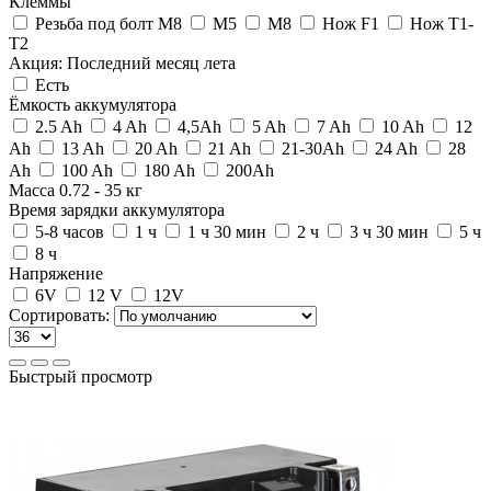
Клеммы
Резьба под болт M8
M5
M8
Нож F1
Нож Т1-
Т2
Акция: Последний месяц лета
Есть
Ёмкость аккумулятора
2.5 Ah
4 Ah
4,5Ah
5 Ah
7 Ah
10 Ah
12
Ah
13 Ah
20 Ah
21 Ah
21-30Ah
24 Ah
28
Ah
100 Ah
180 Ah
200Ah
Масса
0.72
-
35
кг
Время зарядки аккумулятора
5-8 часов
1 ч
1 ч 30 мин
2 ч
3 ч 30 мин
5 ч
8 ч
Напряжение
6V
12 V
12V
Сортировать:
Быстрый просмотр