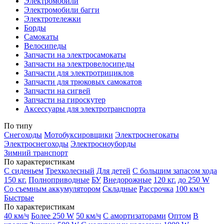
Электромобили
Электромобили багги
Электротележки
Борды
Самокаты
Велосипеды
Запчасти на электросамокаты
Запчасти на электровелосипеды
Запчасти для электротрициклов
Запчасти для трюковых самокатов
Запчасти на сигвей
Запчасти на гироскутер
Аксессуары для электротранспорта
По типу
Снегоходы
Мотобуксировщики
Электроснегокаты
Электроснегоходы
Электросноуборды
Зимний транспорт
По характеристикам
С сиденьем
Трехколесный
Для детей
С большим запасом хода
150 кг.
Полноприводные
БУ
Внедорожные
120 кг.
до 250 W
Со съемным аккумулятором
Складные
Рассрочка
100 км/ч
Быстрые
По характеристикам
40 км/ч
Более 250 W
50 км/ч
С амортизаторами
Оптом
В