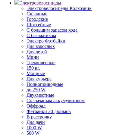
Электровелосипеды
Электровелосипеды Колхозник
Складные
Городские
Шоссейные
С большим запасом хода
С багажником
Электро Фэтбайки
Для взрослых
Для детей
Мини
Трехколесные
150 кг.
Мощные
Для курьера
Полноприводные
до 250 W
Двухместные
Со съемным аккумулятором
Оффроад
Фетбайки 20 дюймов
В рассрочку
Для дачи
1000 W
500 W