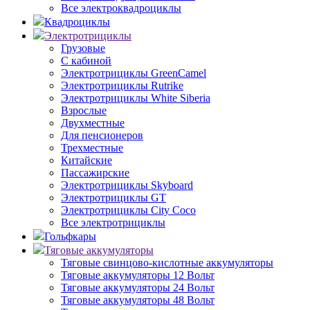
Все электроквадроциклы
Квадроциклы
Электротрициклы
Грузовые
С кабиной
Электротрициклы GreenCamel
Электротрициклы Rutrike
Электротрициклы White Siberia
Взрослые
Двухместные
Для пенсионеров
Трехместные
Китайские
Пассажирские
Электротрициклы Skyboard
Электротрициклы GT
Электротрициклы City Coco
Все электротрициклы
Гольфкары
Тяговые аккумуляторы
Тяговые свинцово-кислотные аккумуляторы
Тяговые аккумуляторы 12 Вольт
Тяговые аккумуляторы 24 Вольт
Тяговые аккумуляторы 48 Вольт