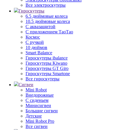
Все электроскутеры
Гироскутеры
6.5 дюймовые колеса
10.5 дюймовые колеса
С аквазащитой
С приложением ТаоТао
Космос
С ручкой
10 дюймов
Smart Balance
Гироскутеры ibalance
Гироскутеры Kiwano
Гироскутеры GT Giro
Гироскутеры Smartone
Все гироскутеры
Сигвеи
Mini Robot
Внедорожные
С сиденьем
Минисигвеи
Большие сигвеи
Детские
Mini Robot Pro
Все сигвеи