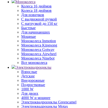
Моноколеса
Колеса 16 дюймов
Колеса 18 дюймов
Для новичков
С выдвижной ручкой
С нагрузкой до 150 кг
Быстрые
Для начинающих
Мощные
Моноколеса Inmotion
Моноколеса Kingsong
Моноколеса Gotway
Моноколеса Airwheel
Моноколеса Ninebot
Все моноколеса
Электроквадроциклы
Взрослые
Детские
Внедорожные
Подростковые
1000 W
Для двоих
4000 W и мощнее
Электроквадроциклы Greencamel
Электроквадроциклы Motax