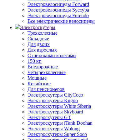
Электровелосипеды Forward
Электровелосипеды Syccyba
Электровелосипеды Furendo
Все электрические велосипеды
Электроскутеры
Трехколесные
Складные
Для двоих
Для взрослых
С широкими колесами
150 кг.
Внедорожные
Четырехколесные
Мощные
Китайские
Для пенсионеров
Электроскутеры CityCoco
Электроскутеры Kugoo
Электроскутеры White Siberia
Электроскутеры Skyboard
Электроскутеры GT
Электроскутеры iTank Doohan
Электроскутеры Wolong
Электроскутеры Super Soco
Электроскутеры Greencamel