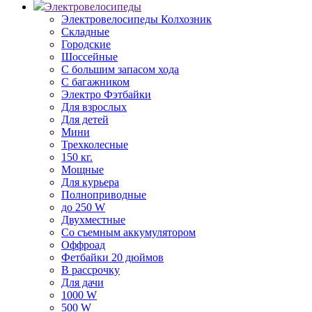
Электровелосипеды
Электровелосипеды Колхозник
Складные
Городские
Шоссейные
С большим запасом хода
С багажником
Электро Фэтбайки
Для взрослых
Для детей
Мини
Трехколесные
150 кг.
Мощные
Для курьера
Полноприводные
до 250 W
Двухместные
Со съемным аккумулятором
Оффроад
Фетбайки 20 дюймов
В рассрочку
Для дачи
1000 W
500 W