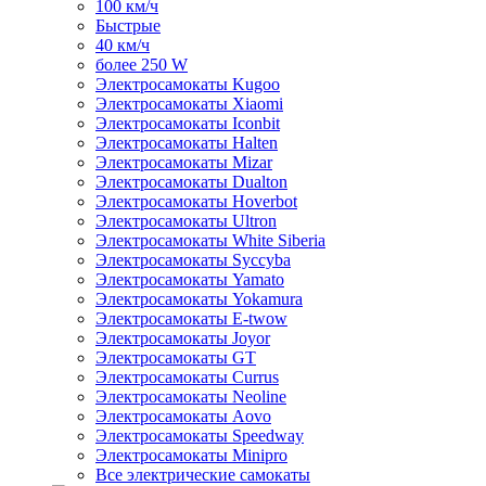
100 км/ч
Быстрые
40 км/ч
более 250 W
Электросамокаты Kugoo
Электросамокаты Xiaomi
Электросамокаты Iconbit
Электросамокаты Halten
Электросамокаты Mizar
Электросамокаты Dualton
Электросамокаты Hoverbot
Электросамокаты Ultron
Электросамокаты White Siberia
Электросамокаты Syccyba
Электросамокаты Yamato
Электросамокаты Yokamura
Электросамокаты E-twow
Электросамокаты Joyor
Электросамокаты GT
Электросамокаты Currus
Электросамокаты Neoline
Электросамокаты Aovo
Электросамокаты Speedway
Электросамокаты Minipro
Все электрические самокаты