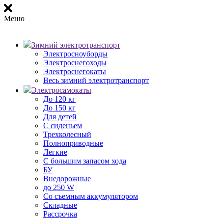
Меню
Зимний электротранспорт
Электросноуборды
Электроснегоходы
Электроснегокаты
Весь зимний электротранспорт
Электросамокаты
До 120 кг
До 150 кг
Для детей
С сиденьем
Трехколесный
Полноприводные
Легкие
С большим запасом хода
БУ
Внедорожные
до 250 W
Со съемным аккумулятором
Складные
Рассрочка