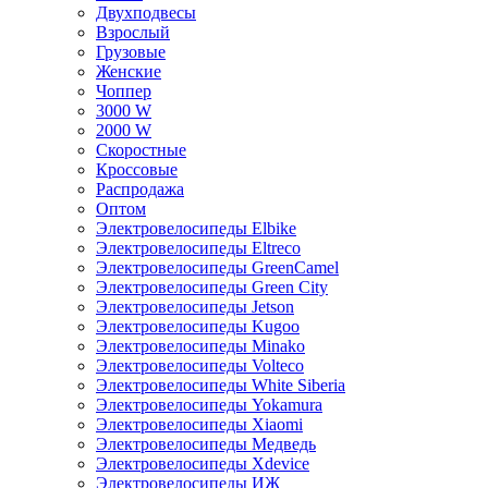
Двухподвесы
Взрослый
Грузовые
Женские
Чоппер
3000 W
2000 W
Скоростные
Кроссовые
Распродажа
Оптом
Электровелосипеды Elbike
Электровелосипеды Eltreco
Электровелосипеды GreenCamel
Электровелосипеды Green City
Электровелосипеды Jetson
Электровелосипеды Kugoo
Электровелосипеды Minako
Электровелосипеды Volteco
Электровелосипеды White Siberia
Электровелосипеды Yokamura
Электровелосипеды Xiaomi
Электровелосипеды Медведь
Электровелосипеды Xdevice
Электровелосипеды ИЖ