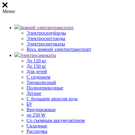
Меню
Зимний электротранспорт
Электросноуборды
Электроснегоходы
Электроснегокаты
Весь зимний электротранспорт
Электросамокаты
До 120 кг
До 150 кг
Для детей
С сиденьем
Трехколесный
Полноприводные
Легкие
С большим запасом хода
БУ
Внедорожные
до 250 W
Со съемным аккумулятором
Складные
Рассрочка