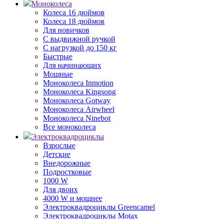
Моноколеса
Колеса 16 дюймов
Колеса 18 дюймов
Для новичков
С выдвижной ручкой
С нагрузкой до 150 кг
Быстрые
Для начинающих
Мощные
Моноколеса Inmotion
Моноколеса Kingsong
Моноколеса Gotway
Моноколеса Airwheel
Моноколеса Ninebot
Все моноколеса
Электроквадроциклы
Взрослые
Детские
Внедорожные
Подростковые
1000 W
Для двоих
4000 W и мощнее
Электроквадроциклы Greencamel
Электроквадроциклы Motax