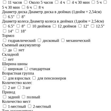
11 часов
Около 5 часов
4 ч
4 ч 30 мин
5 ч
5 ч 30 мин
6 ч
8 ч
Диаметр диска
Диаметр диска в дюймах (1дюйм = 2,54см)
6.5"
8"
Диаметр колеса
Диаметр колеса в дюймах (1дюйм = 2,54см)
6.5"
8"
10 дюймов
12 дюймов
12"
12.5"
14"
18"
Тормоз
гидравлический
дисковый
механический
Съемный аккумулятор
да
нет
Складной
нет
Ширина шины
широкая
стандартная
Возрастная группа
для взрослых
для пенсионеров
Количество колес
2 шт
3 шт
Привод
задний
полный
Количество мест
1-местный
2-местный
Тип аккумулятора