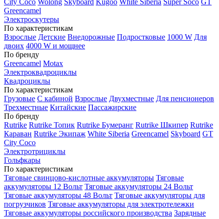
City Coco
Wolong
Skyboard
Kugoo
White Siberia
Super Soco
GT
Greencamel
Электроскутеры
По характеристикам
Взрослые
Детские
Внедорожные
Подростковые
1000 W
Для
двоих
4000 W и мощнее
По бренду
Greencamel
Motax
Электроквадроциклы
Квадроциклы
По характеристикам
Грузовые
С кабиной
Взрослые
Двухместные
Для пенсионеров
Трехместные
Китайские
Пассажирские
По бренду
Rutrike
Rutrike Топик
Rutrike Бумеранг
Rutrike Шкипер
Rutrike
Караван
Rutrike Экипаж
White Siberia
Greencamel
Skyboard
GT
City Coco
Электротрициклы
Гольфкары
По характеристикам
Тяговые свинцово-кислотные аккумуляторы
Тяговые
аккумуляторы 12 Вольт
Тяговые аккумуляторы 24 Вольт
Тяговые аккумуляторы 48 Вольт
Тяговые аккумуляторы для
погрузчиков
Тяговые аккумуляторы для электротележки
Тяговые аккумуляторы российского производства
Зарядные