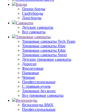
Борды
Пенни борды
Скейтборды
Лонгборды
Самокаты
Детские самокаты
Все самокаты
Трюковые самокаты
Трюковые самокаты Tech Team
Трюковые самокаты Hipe
Трюковые самокаты Ethic
Трюковые самокаты Street
Детские трюковые самокаты
Дорогие
Фиолетовые
Парковые
Черные
Профессиональные
С прямым рулем
Трюковые без колес
Все трюковые самокаты
Велосипеды
Велосипеды BMX
Профессиональные