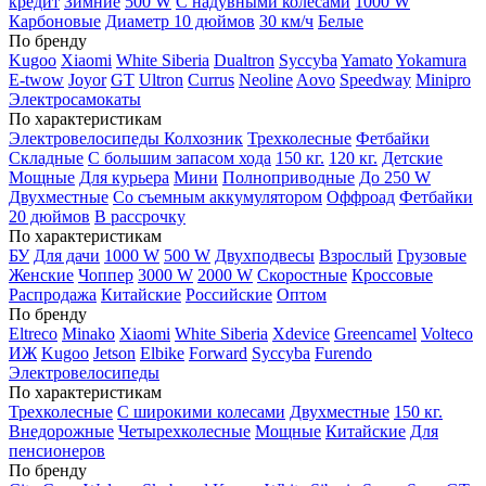
кредит
Зимние
500 W
С надувными колесами
1000 W
Карбоновые
Диаметр 10 дюймов
30 км/ч
Белые
По бренду
Kugoo
Xiaomi
White Siberia
Dualtron
Syccyba
Yamato
Yokamura
E-twow
Joyor
GT
Ultron
Currus
Neoline
Aovo
Speedway
Minipro
Электросамокаты
По характеристикам
Электровелосипеды Колхозник
Трехколесные
Фетбайки
Складные
С большим запасом хода
150 кг.
120 кг.
Детские
Мощные
Для курьера
Мини
Полноприводные
До 250 W
Двухместные
Со съемным аккумулятором
Оффроад
Фетбайки
20 дюймов
В рассрочку
По характеристикам
БУ
Для дачи
1000 W
500 W
Двухподвесы
Взрослый
Грузовые
Женские
Чоппер
3000 W
2000 W
Скоростные
Кроссовые
Распродажа
Китайские
Российские
Оптом
По бренду
Eltreco
Minako
Xiaomi
White Siberia
Xdevice
Greencamel
Volteco
ИЖ
Kugoo
Jetson
Elbike
Forward
Syccyba
Furendo
Электровелосипеды
По характеристикам
Трехколесные
С широкими колесами
Двухместные
150 кг.
Внедорожные
Четырехколесные
Мощные
Китайские
Для
пенсионеров
По бренду