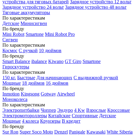
устройства для тяговых батарей
Зарядное устройство 12 вольт
Зарядное устройство 24 вольт
Зарядное устройство 48 вольт
Тяговые аккумуляторы
По характеристикам
Детские
Минисигвеи
По бренду
Mini Robot
Smartone
Mini Robot Pro
Сигвеи
По характеристикам
Космос
С ручкой
10 дюймов
По бренду
Smart Balance
ibalance
Kiwano
GT Giro
Smartone
Гироскутеры
По характеристикам
150 кг.
Быстрые
Для начинающих
С выдвижной ручкой
Мощные
18 дюймов
16 дюймов
По бренду
Inmotion
Kingsong
Gotway
Airwheel
Моноколеса
По характеристикам
Электропитбайки
Чоппер
Эндуро
4 Kw
Взрослые
Кроссовые
Электромотороллеры
Китайские
Спортивные
Детские
Мощные
4 колеса
Круизеры
В кредит
По бренду
Sur Ron
Super Soco Moto
Denzel
Panigale
Kawasaki
White Siberia