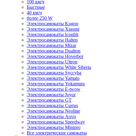
100 км/ч
Быстрые
40 км/ч
более 250 W
Электросамокаты Kugoo
Электросамокаты Xiaomi
Электросамокаты Iconbit
Электросамокаты Halten
Электросамокаты Mizar
Электросамокаты Dualton
Электросамокаты Hoverbot
Электросамокаты Ultron
Электросамокаты White Siberia
Электросамокаты Syccyba
Электросамокаты Yamato
Электросамокаты Yokamura
Электросамокаты E-twow
Электросамокаты Joyor
Электросамокаты GT
Электросамокаты Currus
Электросамокаты Neoline
Электросамокаты Aovo
Электросамокаты Speedway
Электросамокаты Minipro
Все электрические самокаты