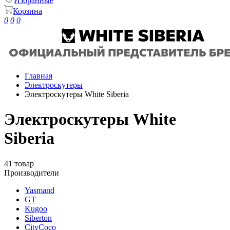
Избранные
Корзина
0
0
0
Главная
Электроскутеры
Электроскутеры White Siberia
Электроскутеры White
Siberia
41 товар
Производители
Yasmand
GT
Kugoo
Siberton
CityCoco