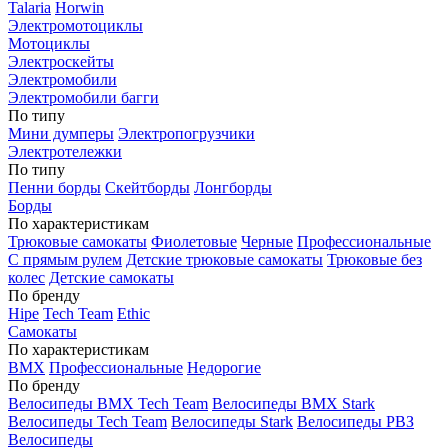
Talaria
Horwin
Электромотоциклы
Мотоциклы
Электроскейты
Электромобили
Электромобили багги
По типу
Мини думперы
Электропогрузчики
Электротележки
По типу
Пенни борды
Скейтборды
Лонгборды
Борды
По характеристикам
Трюковые самокаты
Фиолетовые
Черные
Профессиональные
С прямым рулем
Детские трюковые самокаты
Трюковые без
колес
Детские самокаты
По бренду
Hipe
Tech Team
Ethic
Самокаты
По характеристикам
BMX
Профессиональные
Недорогие
По бренду
Велосипеды BMX Tech Team
Велосипеды BMX Stark
Велосипеды Tech Team
Велосипеды Stark
Велосипеды РВЗ
Велосипеды