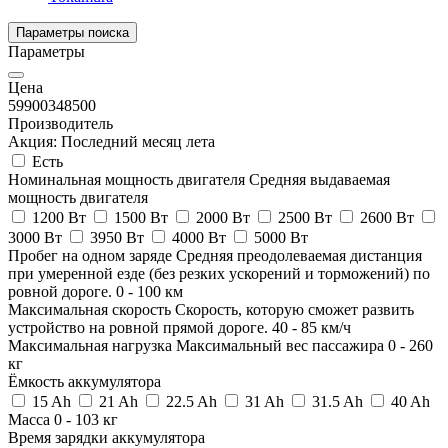
Параметры поиска
Параметры
Цена
59900
348500
Производитель
Акция: Последний месяц лета
Есть
Номинальная мощность двигателя
Средняя выдаваемая
мощность двигателя
1200 Вт
1500 Вт
2000 Вт
2500 Вт
2600 Вт
3000 Вт
3950 Вт
4000 Вт
5000 Вт
Пробег на одном заряде
Средняя преодолеваемая дистанция
при умеренной езде (без резких ускорений и торможений) по
ровной дороге.
0
-
100
км
Максимальная скорость
Скорость, которую сможет развить
устройство на ровной прямой дороге.
40
-
85
км/ч
Максимальная нагрузка
Максимальный вес пассажира
0
-
260
кг
Ёмкость аккумулятора
15 Ah
21 Ah
22.5 Ah
31 Ah
31.5 Ah
40 Ah
Масса
0
-
103
кг
Время зарядки аккумулятора