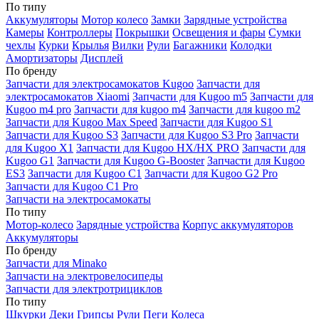
По типу
Аккумуляторы
Мотор колесо
Замки
Зарядные устройства
Камеры
Контроллеры
Покрышки
Освещения и фары
Сумки
чехлы
Курки
Крылья
Вилки
Рули
Багажники
Колодки
Амортизаторы
Дисплей
По бренду
Запчасти для электросамокатов Kugoo
Запчасти для
электросамокатов Xiaomi
Запчасти для Kugoo m5
Запчасти для
Кugoo m4 pro
Запчасти для kugoo m4
Запчасти для kugoo m2
Запчасти для Kugoo Max Speed
Запчасти для Kugoo S1
Запчасти для Kugoo S3
Запчасти для Kugoo S3 Pro
Запчасти
для Kugoo X1
Запчасти для Kugoo HX/HX PRO
Запчасти для
Kugoo G1
Запчасти для Kugoo G-Booster
Запчасти для Kugoo
ES3
Запчасти для Kugoo C1
Запчасти для Kugoo G2 Pro
Запчасти для Kugoo C1 Pro
Запчасти на электросамокаты
По типу
Мотор-колесо
Зарядные устройства
Корпус аккумуляторов
Аккумуляторы
По бренду
Запчасти для Minako
Запчасти на электровелосипеды
Запчасти для электротрициклов
По типу
Шкурки
Деки
Грипсы
Рули
Пеги
Колеса