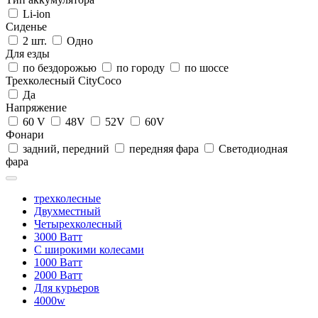
Li-ion
Сиденье
2 шт.
Одно
Для езды
по бездорожью
по городу
по шоссе
Трехколесный CityCoco
Да
Напряжение
60 V
48V
52V
60V
Фонари
задний, передний
передняя фара
Светодиодная
фара
трехколесные
Двухместный
Четырехколесный
3000 Ватт
С широкими колесами
1000 Ватт
2000 Ватт
Для курьеров
4000w