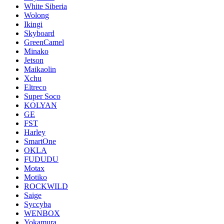
White Siberia
Wolong
Ikingi
Skyboard
GreenCamel
Minako
Jetson
Maikaolin
Xchu
Eltreco
Super Soco
KOLYAN
GE
FST
Harley
SmartOne
OKLA
FUDUDU
Motax
Motiko
ROCKWILD
Saige
Syccyba
WENBOX
Yokamura