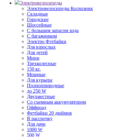
Электровелосипеды
Электровелосипеды Колхозник
Складные
Городские
Шоссейные
С большим запасом хода
С багажником
Электро Фэтбайки
Для взрослых
Для детей
Мини
Трехколесные
150 кг.
Мощные
Для курьера
Полноприводные
до 250 W
Двухместные
Со съемным аккумулятором
Оффроад
Фетбайки 20 дюймов
В рассрочку
Для дачи
1000 W
500 W