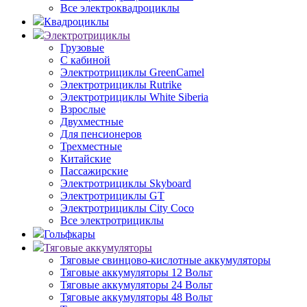
Все электроквадроциклы
Квадроциклы
Электротрициклы
Грузовые
С кабиной
Электротрициклы GreenCamel
Электротрициклы Rutrike
Электротрициклы White Siberia
Взрослые
Двухместные
Для пенсионеров
Трехместные
Китайские
Пассажирские
Электротрициклы Skyboard
Электротрициклы GT
Электротрициклы City Coco
Все электротрициклы
Гольфкары
Тяговые аккумуляторы
Тяговые свинцово-кислотные аккумуляторы
Тяговые аккумуляторы 12 Вольт
Тяговые аккумуляторы 24 Вольт
Тяговые аккумуляторы 48 Вольт