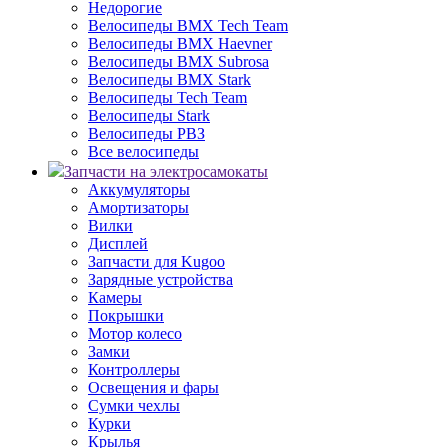
Недорогие
Велосипеды BMX Tech Team
Велосипеды BMX Haevner
Велосипеды BMX Subrosa
Велосипеды BMX Stark
Велосипеды Tech Team
Велосипеды Stark
Велосипеды РВЗ
Все велосипеды
Запчасти на электросамокаты
Аккумуляторы
Амортизаторы
Вилки
Дисплей
Запчасти для Kugoo
Зарядные устройства
Камеры
Покрышки
Мотор колесо
Замки
Контроллеры
Освещения и фары
Сумки чехлы
Курки
Крылья