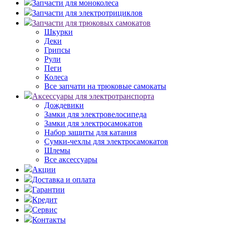
Запчасти для моноколеса
Запчасти для электротрициклов
Запчасти для трюковых самокатов
Шкурки
Деки
Грипсы
Рули
Пеги
Колеса
Все запчати на трюковые самокаты
Аксессуары для электротранспорта
Дождевики
Замки для электровелосипеда
Замки для электросамокатов
Набор защиты для катания
Сумки-чехлы для электросамокатов
Шлемы
Все аксессуары
Акции
Доставка и оплата
Гарантии
Кредит
Сервис
Контакты