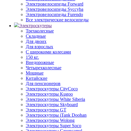
Электровелосипеды Forward
Электровелосипеды Syccyba
Электровелосипеды Furendo
Все электрические велосипеды
Электроскутеры
Трехколесные
Складные
Для двоих
Для взрослых
С широкими колесами
150 кг.
Внедорожные
Четырехколесные
Мощные
Китайские
Для пенсионеров
Электроскутеры CityCoco
Электроскутеры Kugoo
Электроскутеры White Siberia
Электроскутеры Skyboard
Электроскутеры GT
Электроскутеры iTank Doohan
Электроскутеры Wolong
Электроскутеры Super Soco
Электроскутеры Greencamel