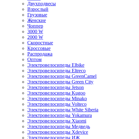
Двухподвесы
Взрослый
Грузовые
Женские
Чоппер
3000 W
2000 W
Скоростные
Кроссовые
Распродажа
Оптом
Электровелосипеды Elbike
Электровелосипеды Eltreco
Электровелосипеды GreenCamel
Электровелосипеды Green City
Электровелосипеды Jetson
Электровелосипеды Kugoo
Электровелосипеды Minako
Электровелосипеды Volteco
Электровелосипеды White Siberia
Электровелосипеды Yokamura
Электровелосипеды Xiaomi
Электровелосипеды Медведь
Электровелосипеды Xdevice
Электровелосипеды ИЖ