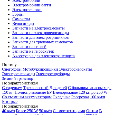
Электромобили
Электромобили багги
Электротележки
Борды
Самокаты
Велосипеды
Запчасти на электросамокаты
Запчасти на электровелосипеды
Запчасти для электротрициклов
Запчасти для трюковых самокатов
Запчасти на сигвей
Запчасти на гироскутер
Аксессуары для электротранспорта
По типу
Снегоходы
Мотобуксировщики
Электроснегокаты
Электроснегоходы
Электросноуборды
Зимний транспорт
По характеристикам
С сиденьем
Трехколесный
Для детей
С большим запасом хода
150 кг.
Полноприводные
БУ
Внедорожные
120 кг.
до 250 W
Со съемным аккумулятором
Складные
Рассрочка
100 км/ч
Быстрые
По характеристикам
40 км/ч
Более 250 W
50 км/ч
С амортизаторами
Оптом
В