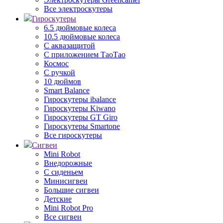
Все электроскутеры
Гироскутеры
6.5 дюймовые колеса
10.5 дюймовые колеса
С аквазащитой
С приложением ТаоТао
Космос
С ручкой
10 дюймов
Smart Balance
Гироскутеры ibalance
Гироскутеры Kiwano
Гироскутеры GT Giro
Гироскутеры Smartone
Все гироскутеры
Сигвеи
Mini Robot
Внедорожные
С сиденьем
Минисигвеи
Большие сигвеи
Детские
Mini Robot Pro
Все сигвеи