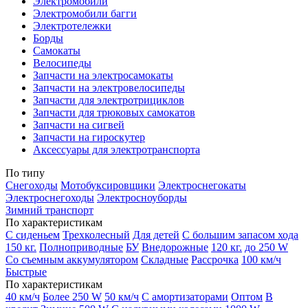
Электромобили
Электромобили багги
Электротележки
Борды
Самокаты
Велосипеды
Запчасти на электросамокаты
Запчасти на электровелосипеды
Запчасти для электротрициклов
Запчасти для трюковых самокатов
Запчасти на сигвей
Запчасти на гироскутер
Аксессуары для электротранспорта
По типу
Снегоходы
Мотобуксировщики
Электроснегокаты
Электроснегоходы
Электросноуборды
Зимний транспорт
По характеристикам
С сиденьем
Трехколесный
Для детей
С большим запасом хода
150 кг.
Полноприводные
БУ
Внедорожные
120 кг.
до 250 W
Со съемным аккумулятором
Складные
Рассрочка
100 км/ч
Быстрые
По характеристикам
40 км/ч
Более 250 W
50 км/ч
С амортизаторами
Оптом
В