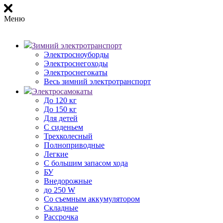
Меню
Зимний электротранспорт
Электросноуборды
Электроснегоходы
Электроснегокаты
Весь зимний электротранспорт
Электросамокаты
До 120 кг
До 150 кг
Для детей
С сиденьем
Трехколесный
Полноприводные
Легкие
С большим запасом хода
БУ
Внедорожные
до 250 W
Со съемным аккумулятором
Складные
Рассрочка