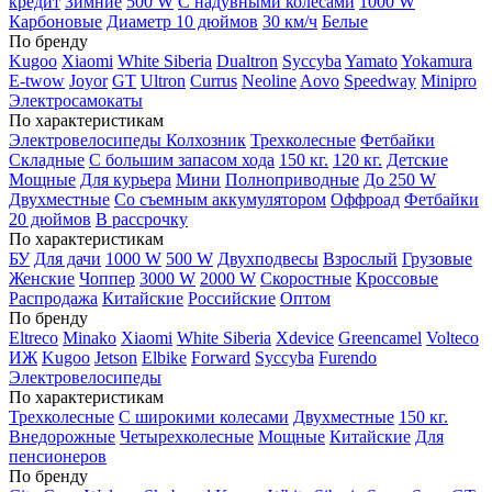
кредит
Зимние
500 W
С надувными колесами
1000 W
Карбоновые
Диаметр 10 дюймов
30 км/ч
Белые
По бренду
Kugoo
Xiaomi
White Siberia
Dualtron
Syccyba
Yamato
Yokamura
E-twow
Joyor
GT
Ultron
Currus
Neoline
Aovo
Speedway
Minipro
Электросамокаты
По характеристикам
Электровелосипеды Колхозник
Трехколесные
Фетбайки
Складные
С большим запасом хода
150 кг.
120 кг.
Детские
Мощные
Для курьера
Мини
Полноприводные
До 250 W
Двухместные
Со съемным аккумулятором
Оффроад
Фетбайки
20 дюймов
В рассрочку
По характеристикам
БУ
Для дачи
1000 W
500 W
Двухподвесы
Взрослый
Грузовые
Женские
Чоппер
3000 W
2000 W
Скоростные
Кроссовые
Распродажа
Китайские
Российские
Оптом
По бренду
Eltreco
Minako
Xiaomi
White Siberia
Xdevice
Greencamel
Volteco
ИЖ
Kugoo
Jetson
Elbike
Forward
Syccyba
Furendo
Электровелосипеды
По характеристикам
Трехколесные
С широкими колесами
Двухместные
150 кг.
Внедорожные
Четырехколесные
Мощные
Китайские
Для
пенсионеров
По бренду