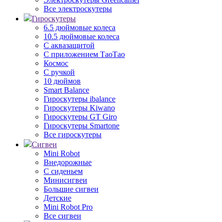
Все электроскутеры
Гироскутеры
6.5 дюймовые колеса
10.5 дюймовые колеса
С аквазащитой
С приложением ТаоТао
Космос
С ручкой
10 дюймов
Smart Balance
Гироскутеры ibalance
Гироскутеры Kiwano
Гироскутеры GT Giro
Гироскутеры Smartone
Все гироскутеры
Сигвеи
Mini Robot
Внедорожные
С сиденьем
Минисигвеи
Большие сигвеи
Детские
Mini Robot Pro
Все сигвеи