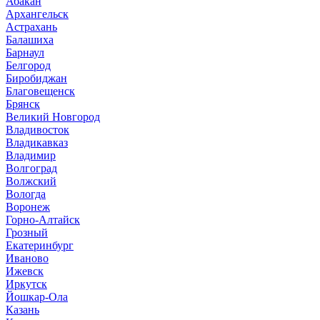
Абакан
Архангельск
Астрахань
Балашиха
Барнаул
Белгород
Биробиджан
Благовещенск
Брянск
Великий Новгород
Владивосток
Владикавказ
Владимир
Волгоград
Волжский
Вологда
Воронеж
Горно-Алтайск
Грозный
Екатеринбург
Иваново
Ижевск
Иркутск
Йошкар-Ола
Казань