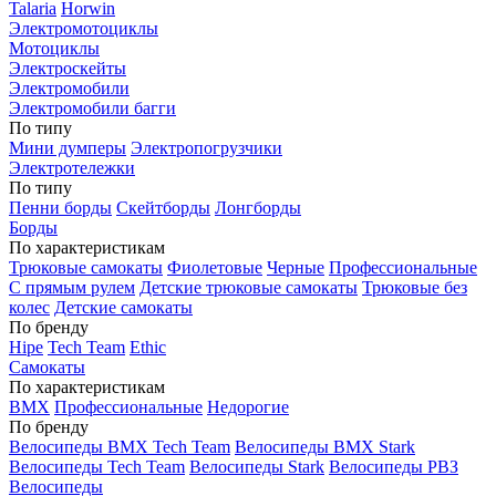
Talaria
Horwin
Электромотоциклы
Мотоциклы
Электроскейты
Электромобили
Электромобили багги
По типу
Мини думперы
Электропогрузчики
Электротележки
По типу
Пенни борды
Скейтборды
Лонгборды
Борды
По характеристикам
Трюковые самокаты
Фиолетовые
Черные
Профессиональные
С прямым рулем
Детские трюковые самокаты
Трюковые без
колес
Детские самокаты
По бренду
Hipe
Tech Team
Ethic
Самокаты
По характеристикам
BMX
Профессиональные
Недорогие
По бренду
Велосипеды BMX Tech Team
Велосипеды BMX Stark
Велосипеды Tech Team
Велосипеды Stark
Велосипеды РВЗ
Велосипеды