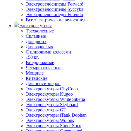
Электровелосипеды Forward
Электровелосипеды Syccyba
Электровелосипеды Furendo
Все электрические велосипеды
Электроскутеры
Трехколесные
Складные
Для двоих
Для взрослых
С широкими колесами
150 кг.
Внедорожные
Четырехколесные
Мощные
Китайские
Для пенсионеров
Электроскутеры CityCoco
Электроскутеры Kugoo
Электроскутеры White Siberia
Электроскутеры Skyboard
Электроскутеры GT
Электроскутеры iTank Doohan
Электроскутеры Wolong
Электроскутеры Super Soco
Электроскутеры Greencamel