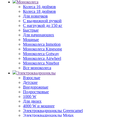
Моноколеса
Колеса 16 дюймов
Колеса 18 дюймов
Для новичков
С выдвижной ручкой
С нагрузкой до 150 кг
Быстрые
Для начинающих
Мощные
Моноколеса Inmotion
Моноколеса Kingsong
Моноколеса Gotway
Моноколеса Airwheel
Моноколеса Ninebot
Все моноколеса
Электроквадроциклы
Взрослые
Детские
Внедорожные
Подростковые
1000 W
Для двоих
4000 W и мощнее
Электроквадроциклы Greencamel
Электроквадроциклы Motax