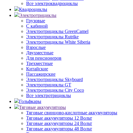
Все электроквадроциклы
Квадроциклы
Электротрициклы
Грузовые
С кабиной
Электротрициклы GreenCamel
Электротрициклы Rutrike
Электротрициклы White Siberia
Взрослые
Двухместные
Для пенсионеров
Трехместные
Китайские
Пассажирские
Электротрициклы Skyboard
Электротрициклы GT
Электротрициклы City Coco
Все электротрициклы
Гольфкары
Тяговые аккумуляторы
Тяговые свинцово-кислотные аккумуляторы
Тяговые аккумуляторы 12 Вольт
Тяговые аккумуляторы 24 Вольт
Тяговые аккумуляторы 48 Вольт