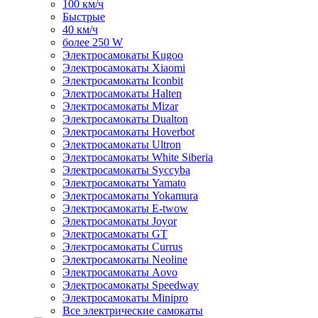
100 км/ч
Быстрые
40 км/ч
более 250 W
Электросамокаты Kugoo
Электросамокаты Xiaomi
Электросамокаты Iconbit
Электросамокаты Halten
Электросамокаты Mizar
Электросамокаты Dualton
Электросамокаты Hoverbot
Электросамокаты Ultron
Электросамокаты White Siberia
Электросамокаты Syccyba
Электросамокаты Yamato
Электросамокаты Yokamura
Электросамокаты E-twow
Электросамокаты Joyor
Электросамокаты GT
Электросамокаты Currus
Электросамокаты Neoline
Электросамокаты Aovo
Электросамокаты Speedway
Электросамокаты Minipro
Все электрические самокаты