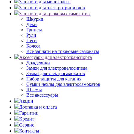
Запчасти для моноколеса
Запчасти для электротрициклов
Запчасти для трюковых самокатов
Шкурки
Деки
Грипсы
Рули
Пеги
Колеса
Все запчати на трюковые самокаты
Аксессуары для электротранспорта
Дождевики
Замки для электровелосипеда
Замки для электросамокатов
Набор защиты для катания
Сумки-чехлы для электросамокатов
Шлемы
Все аксессуары
Акции
Доставка и оплата
Гарантии
Кредит
Сервис
Контакты