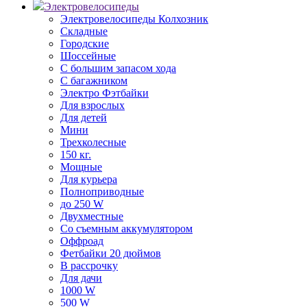
Электровелосипеды
Электровелосипеды Колхозник
Складные
Городские
Шоссейные
С большим запасом хода
С багажником
Электро Фэтбайки
Для взрослых
Для детей
Мини
Трехколесные
150 кг.
Мощные
Для курьера
Полноприводные
до 250 W
Двухместные
Со съемным аккумулятором
Оффроад
Фетбайки 20 дюймов
В рассрочку
Для дачи
1000 W
500 W