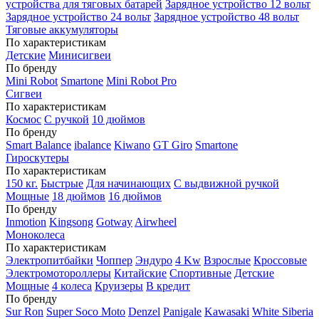
устройства для тяговых батарей
Зарядное устройство 12 вольт
Зарядное устройство 24 вольт
Зарядное устройство 48 вольт
Тяговые аккумуляторы
По характеристикам
Детские
Минисигвеи
По бренду
Mini Robot
Smartone
Mini Robot Pro
Сигвеи
По характеристикам
Космос
С ручкой
10 дюймов
По бренду
Smart Balance
ibalance
Kiwano
GT Giro
Smartone
Гироскутеры
По характеристикам
150 кг.
Быстрые
Для начинающих
С выдвижной ручкой
Мощные
18 дюймов
16 дюймов
По бренду
Inmotion
Kingsong
Gotway
Airwheel
Моноколеса
По характеристикам
Электропитбайки
Чоппер
Эндуро
4 Kw
Взрослые
Кроссовые
Электромотороллеры
Китайские
Спортивные
Детские
Мощные
4 колеса
Круизеры
В кредит
По бренду
Sur Ron
Super Soco Moto
Denzel
Panigale
Kawasaki
White Siberia