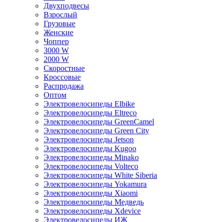
Двухподвесы
Взрослый
Грузовые
Женские
Чоппер
3000 W
2000 W
Скоростные
Кроссовые
Распродажа
Оптом
Электровелосипеды Elbike
Электровелосипеды Eltreco
Электровелосипеды GreenCamel
Электровелосипеды Green City
Электровелосипеды Jetson
Электровелосипеды Kugoo
Электровелосипеды Minako
Электровелосипеды Volteco
Электровелосипеды White Siberia
Электровелосипеды Yokamura
Электровелосипеды Xiaomi
Электровелосипеды Медведь
Электровелосипеды Xdevice
Электровелосипеды ИЖ