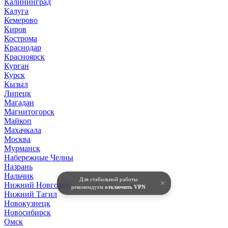
Калининград
Калуга
Кемерово
Киров
Кострома
Краснодар
Красноярск
Курган
Курск
Кызыл
Липецк
Магадан
Магнитогорск
Майкоп
Махачкала
Москва
Мурманск
Набережные Челны
Назрань
Нальчик
Для стабильной работы
×
Нижний Новгород
рекомендуем
отключить VPN
Нижний Тагил
Новокузнецк
Новосибирск
Омск