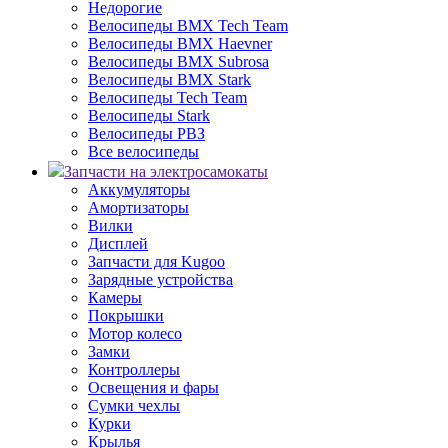
Недорогие
Велосипеды BMX Tech Team
Велосипеды BMX Haevner
Велосипеды BMX Subrosa
Велосипеды BMX Stark
Велосипеды Tech Team
Велосипеды Stark
Велосипеды РВЗ
Все велосипеды
Запчасти на электросамокаты
Аккумуляторы
Амортизаторы
Вилки
Дисплей
Запчасти для Kugoo
Зарядные устройства
Камеры
Покрышки
Мотор колесо
Замки
Контроллеры
Освещения и фары
Сумки чехлы
Курки
Крылья