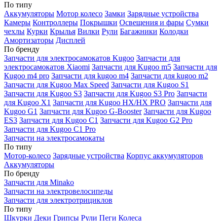
По типу
Аккумуляторы
Мотор колесо
Замки
Зарядные устройства
Камеры
Контроллеры
Покрышки
Освещения и фары
Сумки
чехлы
Курки
Крылья
Вилки
Рули
Багажники
Колодки
Амортизаторы
Дисплей
По бренду
Запчасти для электросамокатов Kugoo
Запчасти для
электросамокатов Xiaomi
Запчасти для Kugoo m5
Запчасти для
Кugoo m4 pro
Запчасти для kugoo m4
Запчасти для kugoo m2
Запчасти для Kugoo Max Speed
Запчасти для Kugoo S1
Запчасти для Kugoo S3
Запчасти для Kugoo S3 Pro
Запчасти
для Kugoo X1
Запчасти для Kugoo HX/HX PRO
Запчасти для
Kugoo G1
Запчасти для Kugoo G-Booster
Запчасти для Kugoo
ES3
Запчасти для Kugoo C1
Запчасти для Kugoo G2 Pro
Запчасти для Kugoo C1 Pro
Запчасти на электросамокаты
По типу
Мотор-колесо
Зарядные устройства
Корпус аккумуляторов
Аккумуляторы
По бренду
Запчасти для Minako
Запчасти на электровелосипеды
Запчасти для электротрициклов
По типу
Шкурки
Деки
Грипсы
Рули
Пеги
Колеса