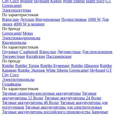
City Coco
Wolong
Skyboard
Kugoo
White Siberia
Super Soco
GT
Greencamel
Электроскутеры
По характеристикам
Взрослые
Детские
Внедорожные
Подростковые
1000 W
Для
двоих
4000 W и мощнее
По бренду
Greencamel
Motax
Электроквадроциклы
Квадроциклы
По характеристикам
Грузовые
С кабиной
Взрослые
Двухместные
Для пенсионеров
Трехместные
Китайские
Пассажирские
По бренду
Rutrike
Rutrike Топик
Rutrike Бумеранг
Rutrike Шкипер
Rutrike
Караван
Rutrike Экипаж
White Siberia
Greencamel
Skyboard
GT
City Coco
Электротрициклы
Гольфкары
По характеристикам
Тяговые свинцово-кислотные аккумуляторы
Тяговые
аккумуляторы 12 Вольт
Тяговые аккумуляторы 24 Вольт
Тяговые аккумуляторы 48 Вольт
Тяговые аккумуляторы для
погрузчиков
Тяговые аккумуляторы для электротележки
Тяговые аккумуляторы российского производства
Зарядные