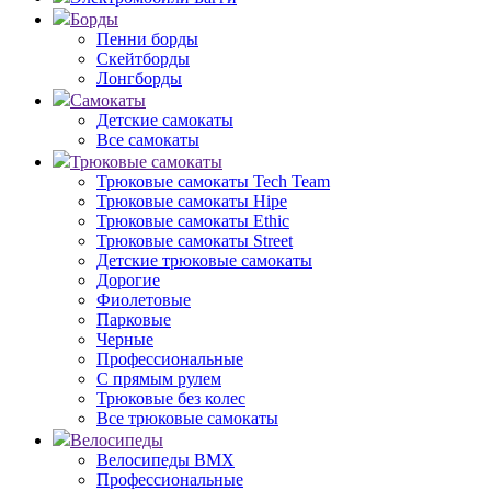
Борды
Пенни борды
Скейтборды
Лонгборды
Самокаты
Детские самокаты
Все самокаты
Трюковые самокаты
Трюковые самокаты Tech Team
Трюковые самокаты Hipe
Трюковые самокаты Ethic
Трюковые самокаты Street
Детские трюковые самокаты
Дорогие
Фиолетовые
Парковые
Черные
Профессиональные
С прямым рулем
Трюковые без колес
Все трюковые самокаты
Велосипеды
Велосипеды BMX
Профессиональные