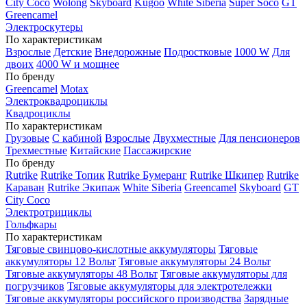
City Coco
Wolong
Skyboard
Kugoo
White Siberia
Super Soco
GT
Greencamel
Электроскутеры
По характеристикам
Взрослые
Детские
Внедорожные
Подростковые
1000 W
Для
двоих
4000 W и мощнее
По бренду
Greencamel
Motax
Электроквадроциклы
Квадроциклы
По характеристикам
Грузовые
С кабиной
Взрослые
Двухместные
Для пенсионеров
Трехместные
Китайские
Пассажирские
По бренду
Rutrike
Rutrike Топик
Rutrike Бумеранг
Rutrike Шкипер
Rutrike
Караван
Rutrike Экипаж
White Siberia
Greencamel
Skyboard
GT
City Coco
Электротрициклы
Гольфкары
По характеристикам
Тяговые свинцово-кислотные аккумуляторы
Тяговые
аккумуляторы 12 Вольт
Тяговые аккумуляторы 24 Вольт
Тяговые аккумуляторы 48 Вольт
Тяговые аккумуляторы для
погрузчиков
Тяговые аккумуляторы для электротележки
Тяговые аккумуляторы российского производства
Зарядные