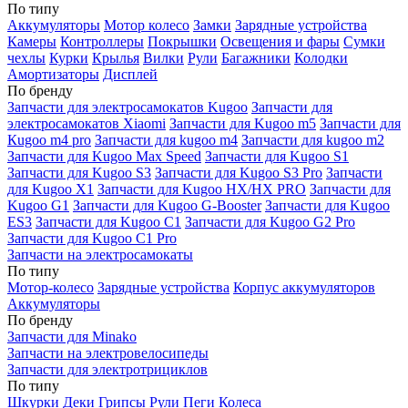
По типу
Аккумуляторы
Мотор колесо
Замки
Зарядные устройства
Камеры
Контроллеры
Покрышки
Освещения и фары
Сумки
чехлы
Курки
Крылья
Вилки
Рули
Багажники
Колодки
Амортизаторы
Дисплей
По бренду
Запчасти для электросамокатов Kugoo
Запчасти для
электросамокатов Xiaomi
Запчасти для Kugoo m5
Запчасти для
Кugoo m4 pro
Запчасти для kugoo m4
Запчасти для kugoo m2
Запчасти для Kugoo Max Speed
Запчасти для Kugoo S1
Запчасти для Kugoo S3
Запчасти для Kugoo S3 Pro
Запчасти
для Kugoo X1
Запчасти для Kugoo HX/HX PRO
Запчасти для
Kugoo G1
Запчасти для Kugoo G-Booster
Запчасти для Kugoo
ES3
Запчасти для Kugoo C1
Запчасти для Kugoo G2 Pro
Запчасти для Kugoo C1 Pro
Запчасти на электросамокаты
По типу
Мотор-колесо
Зарядные устройства
Корпус аккумуляторов
Аккумуляторы
По бренду
Запчасти для Minako
Запчасти на электровелосипеды
Запчасти для электротрициклов
По типу
Шкурки
Деки
Грипсы
Рули
Пеги
Колеса