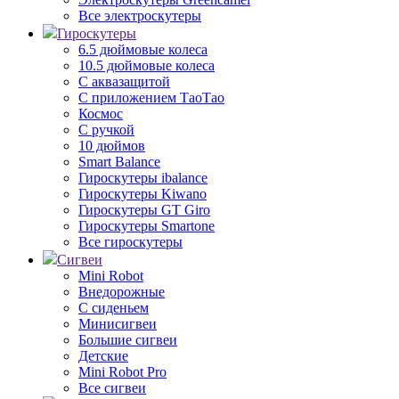
Все электроскутеры
Гироскутеры
6.5 дюймовые колеса
10.5 дюймовые колеса
С аквазащитой
С приложением ТаоТао
Космос
С ручкой
10 дюймов
Smart Balance
Гироскутеры ibalance
Гироскутеры Kiwano
Гироскутеры GT Giro
Гироскутеры Smartone
Все гироскутеры
Сигвеи
Mini Robot
Внедорожные
С сиденьем
Минисигвеи
Большие сигвеи
Детские
Mini Robot Pro
Все сигвеи