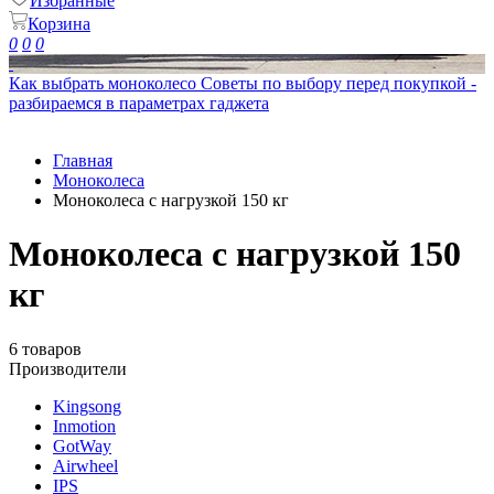
Избранные
Корзина
0
0
0
Как выбрать моноколесо
Советы по выбору перед покупкой -
разбираемся в параметрах гаджета
Главная
Моноколеса
Моноколеса с нагрузкой 150 кг
Моноколеса с нагрузкой 150
кг
6 товаров
Производители
Kingsong
Inmotion
GotWay
Airwheel
IPS