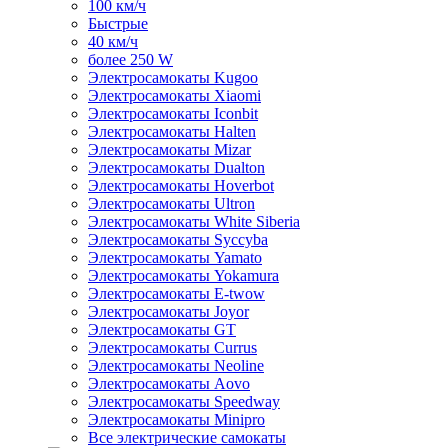
100 км/ч
Быстрые
40 км/ч
более 250 W
Электросамокаты Kugoo
Электросамокаты Xiaomi
Электросамокаты Iconbit
Электросамокаты Halten
Электросамокаты Mizar
Электросамокаты Dualton
Электросамокаты Hoverbot
Электросамокаты Ultron
Электросамокаты White Siberia
Электросамокаты Syccyba
Электросамокаты Yamato
Электросамокаты Yokamura
Электросамокаты E-twow
Электросамокаты Joyor
Электросамокаты GT
Электросамокаты Currus
Электросамокаты Neoline
Электросамокаты Aovo
Электросамокаты Speedway
Электросамокаты Minipro
Все электрические самокаты