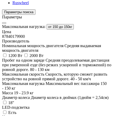
Ruswheel
Параметры поиска
Параметры
Максимальная нагрузка:
от 150 до 150кг
Цена
87840
179900
Производитель
Номинальная мощность двигателя
Средняя выдаваемая
мощность двигателя
1200 Вт
2000 Вт
Пробег на одном заряде
Средняя преодолеваемая дистанция
при умеренной езде (без резких ускорений и торможений) по
ровной дороге.
80
-
130
км
Максимальная скорость
Скорость, которую сможет развить
устройство на ровной прямой дороге.
40
-
50
км/ч
Максимальная нагрузка
Максимальный вес пассажира
150
-
150
кг
Масса
19
-
23.9
кг
Диаметр колеса
Диаметр колеса в дюймах (1дюйм = 2,54см)
18"
LED-подсветка
Есть