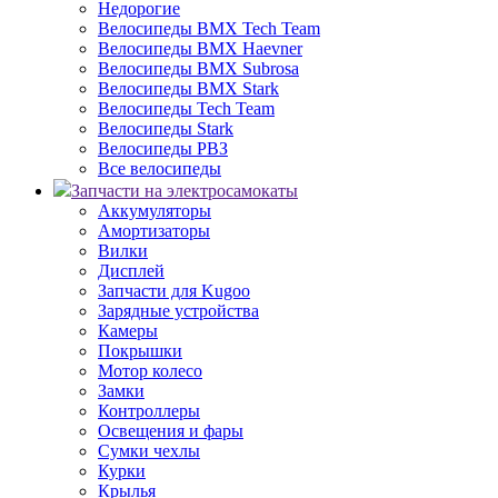
Недорогие
Велосипеды BMX Tech Team
Велосипеды BMX Haevner
Велосипеды BMX Subrosa
Велосипеды BMX Stark
Велосипеды Tech Team
Велосипеды Stark
Велосипеды РВЗ
Все велосипеды
Запчасти на электросамокаты
Аккумуляторы
Амортизаторы
Вилки
Дисплей
Запчасти для Kugoo
Зарядные устройства
Камеры
Покрышки
Мотор колесо
Замки
Контроллеры
Освещения и фары
Сумки чехлы
Курки
Крылья