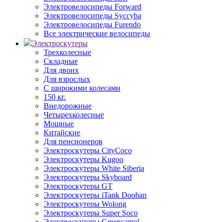
Электровелосипеды Forward
Электровелосипеды Syccyba
Электровелосипеды Furendo
Все электрические велосипеды
Электроскутеры
Трехколесные
Складные
Для двоих
Для взрослых
С широкими колесами
150 кг.
Внедорожные
Четырехколесные
Мощные
Китайские
Для пенсионеров
Электроскутеры CityCoco
Электроскутеры Kugoo
Электроскутеры White Siberia
Электроскутеры Skyboard
Электроскутеры GT
Электроскутеры iTank Doohan
Электроскутеры Wolong
Электроскутеры Super Soco
Электроскутеры Greencamel