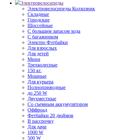
Электровелосипеды
Электровелосипеды Колхозник
Складные
Городские
Шоссейные
С большим запасом хода
С багажником
Электро Фэтбайки
Для взрослых
Для детей
Мини
Трехколесные
150 кг.
Мощные
Для курьера
Полноприводные
до 250 W
Двухместные
Со съемным аккумулятором
Оффроад
Фетбайки 20 дюймов
В рассрочку
Для дачи
1000 W
500 W