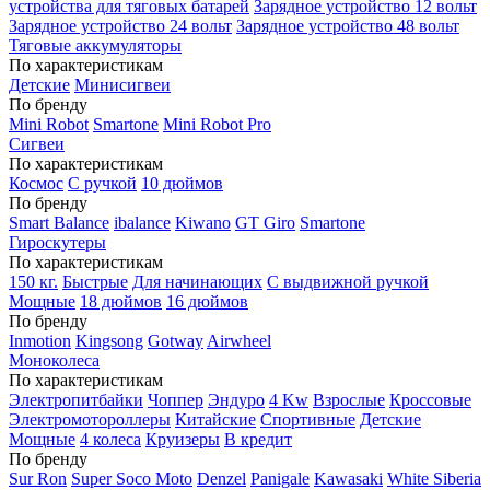
устройства для тяговых батарей
Зарядное устройство 12 вольт
Зарядное устройство 24 вольт
Зарядное устройство 48 вольт
Тяговые аккумуляторы
По характеристикам
Детские
Минисигвеи
По бренду
Mini Robot
Smartone
Mini Robot Pro
Сигвеи
По характеристикам
Космос
С ручкой
10 дюймов
По бренду
Smart Balance
ibalance
Kiwano
GT Giro
Smartone
Гироскутеры
По характеристикам
150 кг.
Быстрые
Для начинающих
С выдвижной ручкой
Мощные
18 дюймов
16 дюймов
По бренду
Inmotion
Kingsong
Gotway
Airwheel
Моноколеса
По характеристикам
Электропитбайки
Чоппер
Эндуро
4 Kw
Взрослые
Кроссовые
Электромотороллеры
Китайские
Спортивные
Детские
Мощные
4 колеса
Круизеры
В кредит
По бренду
Sur Ron
Super Soco Moto
Denzel
Panigale
Kawasaki
White Siberia