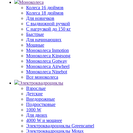
Моноколеса
Колеса 16 дюймов
Колеса 18 дюймов
Для новичков
С выдвижной ручкой
С нагрузкой до 150 кг
Быстрые
Для начинающих
Мощные
Моноколеса Inmotion
Моноколеса Kingsong
Моноколеса Gotway
Моноколеса Airwheel
Моноколеса Ninebot
Все моноколеса
Электроквадроциклы
Взрослые
Детские
Внедорожные
Подростковые
1000 W
Для двоих
4000 W и мощнее
Электроквадроциклы Greencamel
Электроквадроциклы Motax