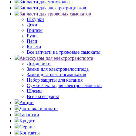
Запчасти для моноколеса
Запчасти для электротрициклов
Запчасти для трюковых самокатов
Шкурки
Деки
Грипсы
Рули
Пеги
Колеса
Все запчати на трюковые самокаты
Аксессуары для электротранспорта
Дождевики
Замки для электровелосипеда
Замки для электросамокатов
Набор защиты для катания
Сумки-чехлы для электросамокатов
Шлемы
Все аксессуары
Акции
Доставка и оплата
Гарантии
Кредит
Сервис
Контакты