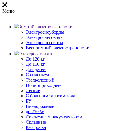
Меню
Зимний электротранспорт
Электросноуборды
Электроснегоходы
Электроснегокаты
Весь зимний электротранспорт
Электросамокаты
До 120 кг
До 150 кг
Для детей
С сиденьем
Трехколесный
Полноприводные
Легкие
С большим запасом хода
БУ
Внедорожные
до 250 W
Со съемным аккумулятором
Складные
Рассрочка