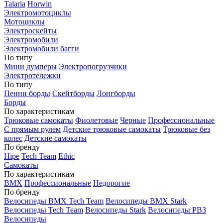
Talaria
Horwin
Электромотоциклы
Мотоциклы
Электроскейты
Электромобили
Электромобили багги
По типу
Мини думперы
Электропогрузчики
Электротележки
По типу
Пенни борды
Скейтборды
Лонгборды
Борды
По характеристикам
Трюковые самокаты
Фиолетовые
Черные
Профессиональные
С прямым рулем
Детские трюковые самокаты
Трюковые без
колес
Детские самокаты
По бренду
Hipe
Tech Team
Ethic
Самокаты
По характеристикам
BMX
Профессиональные
Недорогие
По бренду
Велосипеды BMX Tech Team
Велосипеды BMX Stark
Велосипеды Tech Team
Велосипеды Stark
Велосипеды РВЗ
Велосипеды