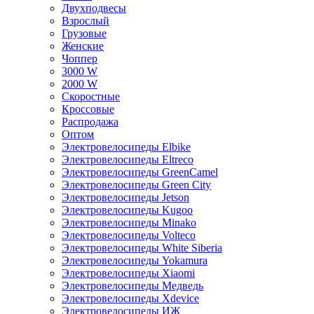
Двухподвесы
Взрослый
Грузовые
Женские
Чоппер
3000 W
2000 W
Скоростные
Кроссовые
Распродажа
Оптом
Электровелосипеды Elbike
Электровелосипеды Eltreco
Электровелосипеды GreenCamel
Электровелосипеды Green City
Электровелосипеды Jetson
Электровелосипеды Kugoo
Электровелосипеды Minako
Электровелосипеды Volteco
Электровелосипеды White Siberia
Электровелосипеды Yokamura
Электровелосипеды Xiaomi
Электровелосипеды Медведь
Электровелосипеды Xdevice
Электровелосипеды ИЖ