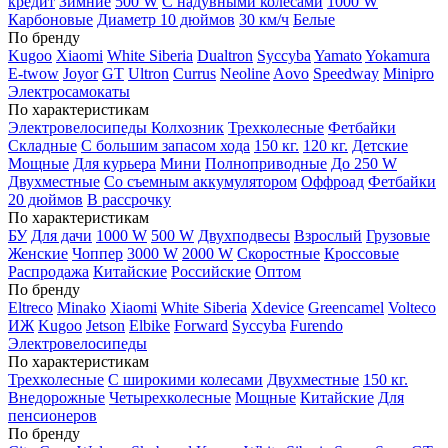
кредит
Зимние
500 W
С надувными колесами
1000 W
Карбоновые
Диаметр 10 дюймов
30 км/ч
Белые
По бренду
Kugoo
Xiaomi
White Siberia
Dualtron
Syccyba
Yamato
Yokamura
E-twow
Joyor
GT
Ultron
Currus
Neoline
Aovo
Speedway
Minipro
Электросамокаты
По характеристикам
Электровелосипеды Колхозник
Трехколесные
Фетбайки
Складные
С большим запасом хода
150 кг.
120 кг.
Детские
Мощные
Для курьера
Мини
Полноприводные
До 250 W
Двухместные
Со съемным аккумулятором
Оффроад
Фетбайки
20 дюймов
В рассрочку
По характеристикам
БУ
Для дачи
1000 W
500 W
Двухподвесы
Взрослый
Грузовые
Женские
Чоппер
3000 W
2000 W
Скоростные
Кроссовые
Распродажа
Китайские
Российские
Оптом
По бренду
Eltreco
Minako
Xiaomi
White Siberia
Xdevice
Greencamel
Volteco
ИЖ
Kugoo
Jetson
Elbike
Forward
Syccyba
Furendo
Электровелосипеды
По характеристикам
Трехколесные
С широкими колесами
Двухместные
150 кг.
Внедорожные
Четырехколесные
Мощные
Китайские
Для
пенсионеров
По бренду