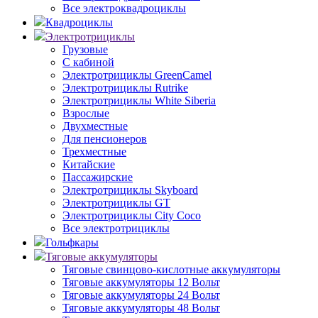
Все электроквадроциклы
Квадроциклы
Электротрициклы
Грузовые
С кабиной
Электротрициклы GreenCamel
Электротрициклы Rutrike
Электротрициклы White Siberia
Взрослые
Двухместные
Для пенсионеров
Трехместные
Китайские
Пассажирские
Электротрициклы Skyboard
Электротрициклы GT
Электротрициклы City Coco
Все электротрициклы
Гольфкары
Тяговые аккумуляторы
Тяговые свинцово-кислотные аккумуляторы
Тяговые аккумуляторы 12 Вольт
Тяговые аккумуляторы 24 Вольт
Тяговые аккумуляторы 48 Вольт