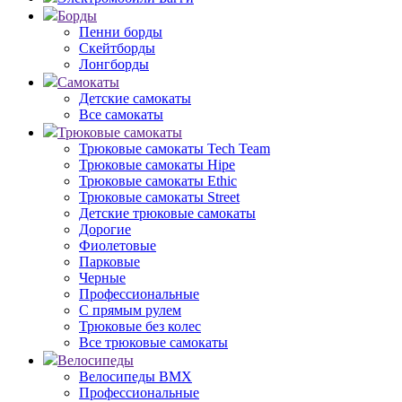
Борды
Пенни борды
Скейтборды
Лонгборды
Самокаты
Детские самокаты
Все самокаты
Трюковые самокаты
Трюковые самокаты Tech Team
Трюковые самокаты Hipe
Трюковые самокаты Ethic
Трюковые самокаты Street
Детские трюковые самокаты
Дорогие
Фиолетовые
Парковые
Черные
Профессиональные
С прямым рулем
Трюковые без колес
Все трюковые самокаты
Велосипеды
Велосипеды BMX
Профессиональные