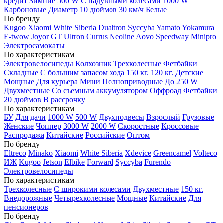
кредит
Зимние
500 W
С надувными колесами
1000 W
Карбоновые
Диаметр 10 дюймов
30 км/ч
Белые
По бренду
Kugoo
Xiaomi
White Siberia
Dualtron
Syccyba
Yamato
Yokamura
E-twow
Joyor
GT
Ultron
Currus
Neoline
Aovo
Speedway
Minipro
Электросамокаты
По характеристикам
Электровелосипеды Колхозник
Трехколесные
Фетбайки
Складные
С большим запасом хода
150 кг.
120 кг.
Детские
Мощные
Для курьера
Мини
Полноприводные
До 250 W
Двухместные
Со съемным аккумулятором
Оффроад
Фетбайки
20 дюймов
В рассрочку
По характеристикам
БУ
Для дачи
1000 W
500 W
Двухподвесы
Взрослый
Грузовые
Женские
Чоппер
3000 W
2000 W
Скоростные
Кроссовые
Распродажа
Китайские
Российские
Оптом
По бренду
Eltreco
Minako
Xiaomi
White Siberia
Xdevice
Greencamel
Volteco
ИЖ
Kugoo
Jetson
Elbike
Forward
Syccyba
Furendo
Электровелосипеды
По характеристикам
Трехколесные
С широкими колесами
Двухместные
150 кг.
Внедорожные
Четырехколесные
Мощные
Китайские
Для
пенсионеров
По бренду