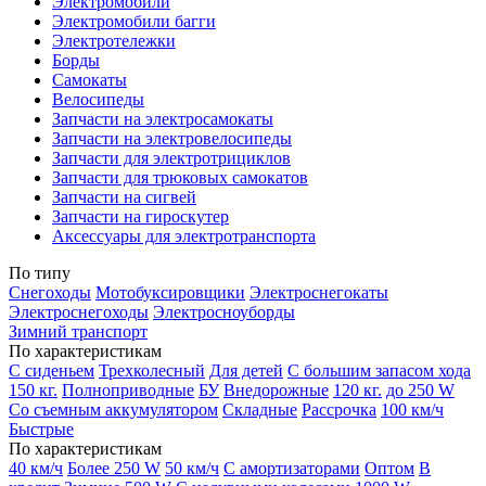
Электромобили
Электромобили багги
Электротележки
Борды
Самокаты
Велосипеды
Запчасти на электросамокаты
Запчасти на электровелосипеды
Запчасти для электротрициклов
Запчасти для трюковых самокатов
Запчасти на сигвей
Запчасти на гироскутер
Аксессуары для электротранспорта
По типу
Снегоходы
Мотобуксировщики
Электроснегокаты
Электроснегоходы
Электросноуборды
Зимний транспорт
По характеристикам
С сиденьем
Трехколесный
Для детей
С большим запасом хода
150 кг.
Полноприводные
БУ
Внедорожные
120 кг.
до 250 W
Со съемным аккумулятором
Складные
Рассрочка
100 км/ч
Быстрые
По характеристикам
40 км/ч
Более 250 W
50 км/ч
С амортизаторами
Оптом
В