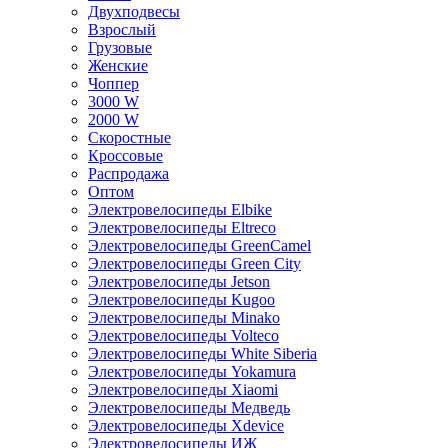
Двухподвесы
Взрослый
Грузовые
Женские
Чоппер
3000 W
2000 W
Скоростные
Кроссовые
Распродажа
Оптом
Электровелосипеды Elbike
Электровелосипеды Eltreco
Электровелосипеды GreenCamel
Электровелосипеды Green City
Электровелосипеды Jetson
Электровелосипеды Kugoo
Электровелосипеды Minako
Электровелосипеды Volteco
Электровелосипеды White Siberia
Электровелосипеды Yokamura
Электровелосипеды Xiaomi
Электровелосипеды Медведь
Электровелосипеды Xdevice
Электровелосипеды ИЖ