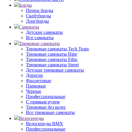
Борды
Пенни борды
Скейтборды
Лонгборды
Самокаты
Детские самокаты
Все самокаты
Трюковые самокаты
Трюковые самокаты Tech Team
Трюковые самокаты Hipe
Трюковые самокаты Ethic
Трюковые самокаты Street
Детские трюковые самокаты
Дорогие
Фиолетовые
Парковые
Черные
Профессиональные
С прямым рулем
Трюковые без колес
Все трюковые самокаты
Велосипеды
Велосипеды BMX
Профессиональные