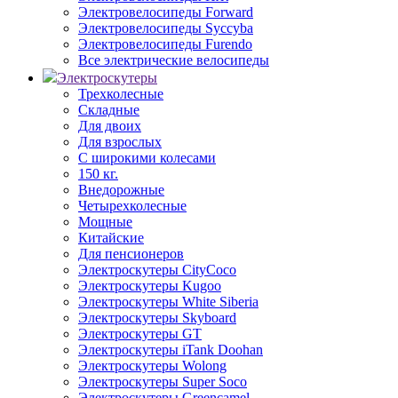
Электровелосипеды Forward
Электровелосипеды Syccyba
Электровелосипеды Furendo
Все электрические велосипеды
Электроскутеры
Трехколесные
Складные
Для двоих
Для взрослых
С широкими колесами
150 кг.
Внедорожные
Четырехколесные
Мощные
Китайские
Для пенсионеров
Электроскутеры CityCoco
Электроскутеры Kugoo
Электроскутеры White Siberia
Электроскутеры Skyboard
Электроскутеры GT
Электроскутеры iTank Doohan
Электроскутеры Wolong
Электроскутеры Super Soco
Электроскутеры Greencamel