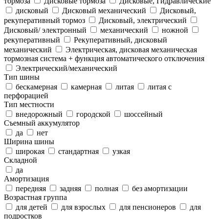
тормоза
Дисковые тормоза
Дисковые, Гидравлические
дисковый
Дисковый механический
Дисковый,
рекуперативный тормоз
Дисковый, электрический
Дисковый/ электронный
механический
ножной
рекуперативный
Рекуперативный, дисковый
механический
Электрическая, дисковая механическая
тормозная система + функция автоматического отключения
Электрический/механический
Тип шины
бескамерная
камерная
литая
литая с
перфорацией
Тип местности
внедорожный
городской
шоссейный
Съемный аккумулятор
да
нет
Ширина шины
широкая
стандартная
узкая
Складной
да
Амортизация
передняя
задняя
полная
без амортизации
Возрастная группа
для детей
для взрослых
для пенсионеров
для
подростков