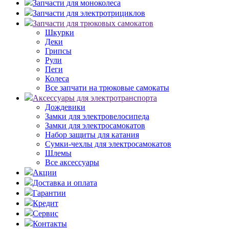
Запчасти для моноколеса
Запчасти для электротрициклов
Запчасти для трюковых самокатов
Шкурки
Деки
Грипсы
Рули
Пеги
Колеса
Все запчати на трюковые самокаты
Аксессуары для электротранспорта
Дождевики
Замки для электровелосипеда
Замки для электросамокатов
Набор защиты для катания
Сумки-чехлы для электросамокатов
Шлемы
Все аксессуары
Акции
Доставка и оплата
Гарантии
Кредит
Сервис
Контакты