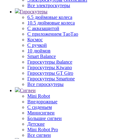
Все электроскутеры
Гироскутеры
6.5 дюймовые колеса
10.5 дюймовые колеса
С аквазащитой
С приложением ТаоТао
Космос
С ручкой
10 дюймов
Smart Balance
Гироскутеры ibalance
Гироскутеры Kiwano
Гироскутеры GT Giro
Гироскутеры Smartone
Все гироскутеры
Сигвеи
Mini Robot
Внедорожные
С сиденьем
Минисигвеи
Большие сигвеи
Детские
Mini Robot Pro
Все сигвеи