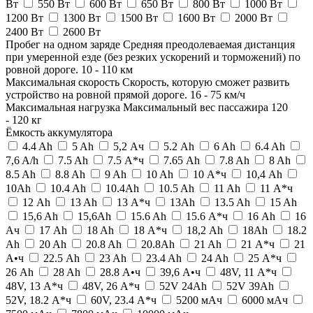
Вт
550 Вт
600 Вт
650 Вт
800 Вт
1000 Вт
1200 Вт
1300 Вт
1500 Вт
1600 Вт
2000 Вт
2400 Вт
2600 Вт
Пробег на одном заряде
Средняя преодолеваемая дистанция
при умеренной езде (без резких ускорений и торможений) по
ровной дороге.
10
-
110
км
Максимальная скорость
Скорость, которую сможет развить
устройство на ровной прямой дороге.
16
-
75
км/ч
Максимальная нагрузка
Максимальный вес пассажира
120
-
120
кг
Ёмкость аккумулятора
4.4 Ah
5 Ah
5,2 Ач
5.2 Ah
6 Ah
6.4 Ah
7,6 A/h
7.5 Ah
7.5 А*ч
7.65 Ah
7.8 Ah
8 Ah
8.5 Ah
8.8 Ah
9 Ah
10 Ah
10 А*ч
10,4 Ah
10Ah
10.4 Ah
10.4Ah
10.5 Ah
11 Ah
11 А*ч
12 Ah
13 Ah
13 А*ч
13Ah
13.5 Ah
15 Ah
15,6 Ah
15,6Ah
15.6 Ah
15.6 А*ч
16 Ah
16
Ач
17 Ah
18 Ah
18 А*ч
18,2 Ah
18Ah
18.2
Ah
20 Ah
20.8 Ah
20.8Ah
21 Ah
21 А*ч
21
А•ч
22.5 Ah
23 Ah
23.4 Ah
24 Ah
25 А*ч
26 Ah
28 Ah
28.8 А•ч
39,6 А•ч
48V, 11 А*ч
48V, 13 А*ч
48V, 26 А*ч
52V 24Ah
52V 39Ah
52V, 18.2 А*ч
60V, 23.4 А*ч
5200 мАч
6000 мАч