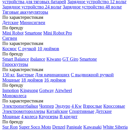
устройства для тяговых батарей
Зарядное устройство 12 вольт
Зарядное устройство 24 вольт
Зарядное устройство 48 вольт
Тяговые аккумуляторы
По характеристикам
Детские
Минисигвеи
По бренду
Mini Robot
Smartone
Mini Robot Pro
Сигвеи
По характеристикам
Космос
С ручкой
10 дюймов
По бренду
Smart Balance
ibalance
Kiwano
GT Giro
Smartone
Гироскутеры
По характеристикам
150 кг.
Быстрые
Для начинающих
С выдвижной ручкой
Мощные
18 дюймов
16 дюймов
По бренду
Inmotion
Kingsong
Gotway
Airwheel
Моноколеса
По характеристикам
Электропитбайки
Чоппер
Эндуро
4 Kw
Взрослые
Кроссовые
Электромотороллеры
Китайские
Спортивные
Детские
Мощные
4 колеса
Круизеры
В кредит
По бренду
Sur Ron
Super Soco Moto
Denzel
Panigale
Kawasaki
White Siberia