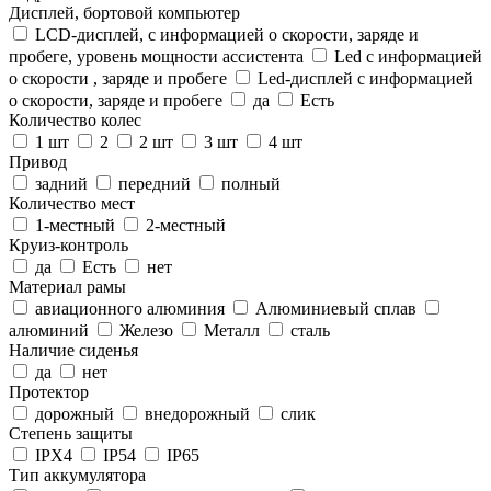
Дисплей, бортовой компьютер
LCD-дисплей, с информацией о скорости, заряде и
пробеге, уровень мощности ассистента
Led с информацией
о скорости , заряде и пробеге
Led-дисплей c информацией
о скорости, заряде и пробеге
да
Есть
Количество колес
1 шт
2
2 шт
3 шт
4 шт
Привод
задний
передний
полный
Количество мест
1-местный
2-местный
Круиз-контроль
да
Есть
нет
Материал рамы
авиационного алюминия
Алюминиевый сплав
алюминий
Железо
Металл
сталь
Наличие сиденья
да
нет
Протектор
дорожный
внедорожный
слик
Степень защиты
IPX4
IP54
IP65
Тип аккумулятора