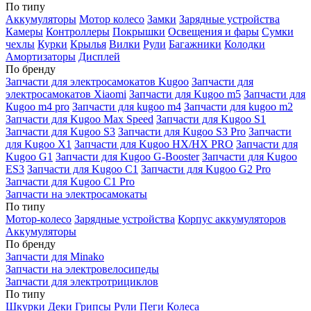
По типу
Аккумуляторы
Мотор колесо
Замки
Зарядные устройства
Камеры
Контроллеры
Покрышки
Освещения и фары
Сумки
чехлы
Курки
Крылья
Вилки
Рули
Багажники
Колодки
Амортизаторы
Дисплей
По бренду
Запчасти для электросамокатов Kugoo
Запчасти для
электросамокатов Xiaomi
Запчасти для Kugoo m5
Запчасти для
Кugoo m4 pro
Запчасти для kugoo m4
Запчасти для kugoo m2
Запчасти для Kugoo Max Speed
Запчасти для Kugoo S1
Запчасти для Kugoo S3
Запчасти для Kugoo S3 Pro
Запчасти
для Kugoo X1
Запчасти для Kugoo HX/HX PRO
Запчасти для
Kugoo G1
Запчасти для Kugoo G-Booster
Запчасти для Kugoo
ES3
Запчасти для Kugoo C1
Запчасти для Kugoo G2 Pro
Запчасти для Kugoo C1 Pro
Запчасти на электросамокаты
По типу
Мотор-колесо
Зарядные устройства
Корпус аккумуляторов
Аккумуляторы
По бренду
Запчасти для Minako
Запчасти на электровелосипеды
Запчасти для электротрициклов
По типу
Шкурки
Деки
Грипсы
Рули
Пеги
Колеса