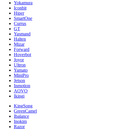
Yokamura
Iconbit
Hiper
SmartOne
Currus
GT
Yasmand
Halten
Mizar
Forward
Hoverbot
Joyor
Ultron
Yamato
MiniPro
Jetson
Inmotion
AOVO
Ikingi
KingSong
GreenCamel
Ibalance
Inokim
Razor