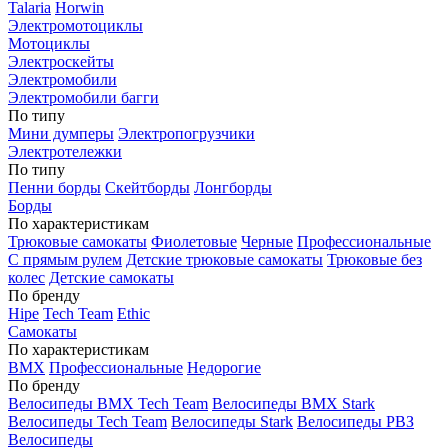
Talaria
Horwin
Электромотоциклы
Мотоциклы
Электроскейты
Электромобили
Электромобили багги
По типу
Мини думперы
Электропогрузчики
Электротележки
По типу
Пенни борды
Скейтборды
Лонгборды
Борды
По характеристикам
Трюковые самокаты
Фиолетовые
Черные
Профессиональные
С прямым рулем
Детские трюковые самокаты
Трюковые без
колес
Детские самокаты
По бренду
Hipe
Tech Team
Ethic
Самокаты
По характеристикам
BMX
Профессиональные
Недорогие
По бренду
Велосипеды BMX Tech Team
Велосипеды BMX Stark
Велосипеды Tech Team
Велосипеды Stark
Велосипеды РВЗ
Велосипеды