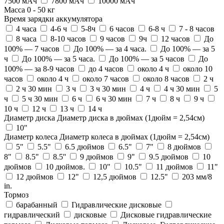
7500 мАч
7800 мАч
10000 мАч
Масса
0
-
50
кг
Время зарядки аккумулятора
4 часа
4-6 ч
5-8ч
6 часов
6-8 ч
7 - 8 часов
8 часа
8-10 часов
9 часов
9ч
12 часов
До
100% — 7 часов
До 100% — за 4 часа.
До 100% — за 5
ч
До 100% — за 5 часа.
До 100% — за 5 часов
До
100% — за 8-9 часов
до 4 часов
около 4 ч
около 10
часов
около 4 ч
около 7 часов
около 8 часов
2 ч
2 ч 30 мин
3 ч
3 ч 30 мин
4 ч
4 ч 30 мин
5
ч
5 ч 30 мин
6 ч
6 ч 30 мин
7 ч
8 ч
9 ч
10 ч
12 ч
13 ч
14 ч
Диаметр диска
Диаметр диска в дюймах (1дюйм = 2,54см)
10"
Диаметр колеса
Диаметр колеса в дюймах (1дюйм = 2,54см)
5"
5.5"
6.5 дюймов
6.5"
7"
8 дюймов
8"
8.5"
8.5''
9 дюймов
9"
9.5 дюймов
10
дюймов
10 дюймов.
10"
10.5"
11 дюймов
11"
12 дюймов
12"
12,5 дюймов
12.5"
203 мм/8
in.
Тормоз
барабанный
Гидравлические дисковые
гидравлический
дисковые
Дисковые гидравлические