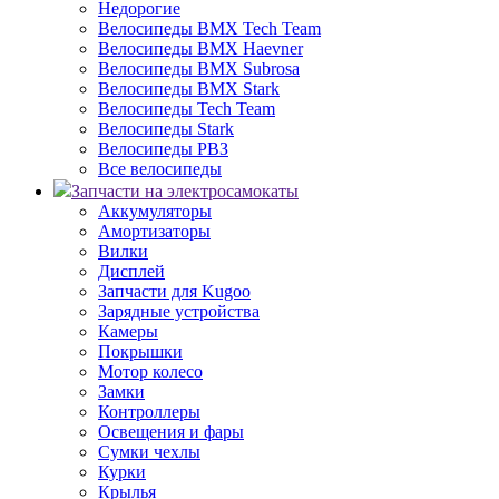
Недорогие
Велосипеды BMX Tech Team
Велосипеды BMX Haevner
Велосипеды BMX Subrosa
Велосипеды BMX Stark
Велосипеды Tech Team
Велосипеды Stark
Велосипеды РВЗ
Все велосипеды
Запчасти на электросамокаты
Аккумуляторы
Амортизаторы
Вилки
Дисплей
Запчасти для Kugoo
Зарядные устройства
Камеры
Покрышки
Мотор колесо
Замки
Контроллеры
Освещения и фары
Сумки чехлы
Курки
Крылья