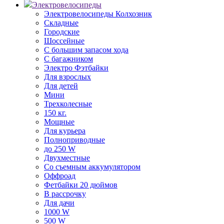
Электровелосипеды
Электровелосипеды Колхозник
Складные
Городские
Шоссейные
С большим запасом хода
С багажником
Электро Фэтбайки
Для взрослых
Для детей
Мини
Трехколесные
150 кг.
Мощные
Для курьера
Полноприводные
до 250 W
Двухместные
Со съемным аккумулятором
Оффроад
Фетбайки 20 дюймов
В рассрочку
Для дачи
1000 W
500 W