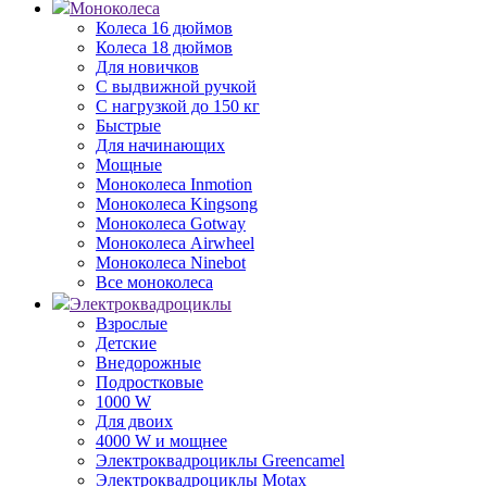
Моноколеса
Колеса 16 дюймов
Колеса 18 дюймов
Для новичков
С выдвижной ручкой
С нагрузкой до 150 кг
Быстрые
Для начинающих
Мощные
Моноколеса Inmotion
Моноколеса Kingsong
Моноколеса Gotway
Моноколеса Airwheel
Моноколеса Ninebot
Все моноколеса
Электроквадроциклы
Взрослые
Детские
Внедорожные
Подростковые
1000 W
Для двоих
4000 W и мощнее
Электроквадроциклы Greencamel
Электроквадроциклы Motax