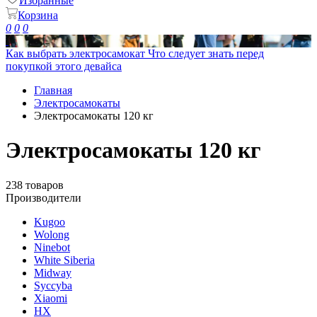
Избранные
Корзина
0
0
0
Как выбрать электросамокат
Что следует знать перед
покупкой этого девайса
Главная
Электросамокаты
Электросамокаты 120 кг
Электросамокаты 120 кг
238 товаров
Производители
Kugoo
Wolong
Ninebot
White Siberia
Midway
Syccyba
Xiaomi
HX