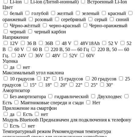
Li-ion
Li-ion (Литий-ионный)
Встроенный Li-Ion
Цвет
белый
голубой
желтый
зеленый
красный
оранжевый
розовый
серебряный
серый
синий
Чёрно-жёлтый
черно-красный
Черно-оранжевый
черный
черный карбон
Напряжение
12V
36 В
36В
48 V
48V18Ah
52 V
52
В
60 V
60 В
220 В, 50 — 60 Гц
220 В, 50 — 60
Гц.
24V
36V
48V
52V
60V
Уценка
да
нет
Максимальный угол наклона
10 градусов
12°
15 градусов
20 градусов
25
градусов
15°
18°
20°
22°
25°
30°
Амортизатор
Без амортизатора
гидравлический
Двухподвес
Есть
Маятниковые спереди и сзади
Нет
Приложение на смартфон
да
Есть
нет
Модуль Bluetooth
Предназначен для подключения к телефону
Есть
нет
Температурный режим
Рекомендуемая температура
окружающей среды для эксплуатации устройства