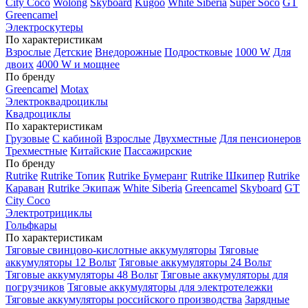
City Coco
Wolong
Skyboard
Kugoo
White Siberia
Super Soco
GT
Greencamel
Электроскутеры
По характеристикам
Взрослые
Детские
Внедорожные
Подростковые
1000 W
Для
двоих
4000 W и мощнее
По бренду
Greencamel
Motax
Электроквадроциклы
Квадроциклы
По характеристикам
Грузовые
С кабиной
Взрослые
Двухместные
Для пенсионеров
Трехместные
Китайские
Пассажирские
По бренду
Rutrike
Rutrike Топик
Rutrike Бумеранг
Rutrike Шкипер
Rutrike
Караван
Rutrike Экипаж
White Siberia
Greencamel
Skyboard
GT
City Coco
Электротрициклы
Гольфкары
По характеристикам
Тяговые свинцово-кислотные аккумуляторы
Тяговые
аккумуляторы 12 Вольт
Тяговые аккумуляторы 24 Вольт
Тяговые аккумуляторы 48 Вольт
Тяговые аккумуляторы для
погрузчиков
Тяговые аккумуляторы для электротележки
Тяговые аккумуляторы российского производства
Зарядные