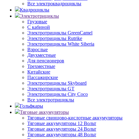
Все электроквадроциклы
Квадроциклы
Электротрициклы
Грузовые
С кабиной
Электротрициклы GreenCamel
Электротрициклы Rutrike
Электротрициклы White Siberia
Взрослые
Двухместные
Для пенсионеров
Трехместные
Китайские
Пассажирские
Электротрициклы Skyboard
Электротрициклы GT
Электротрициклы City Coco
Все электротрициклы
Гольфкары
Тяговые аккумуляторы
Тяговые свинцово-кислотные аккумуляторы
Тяговые аккумуляторы 12 Вольт
Тяговые аккумуляторы 24 Вольт
Тяговые аккумуляторы 48 Вольт