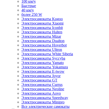
100 км/ч
Быстрые
40 км/ч
более 250 W
Электросамокаты Kugoo
Электросамокаты Xiaomi
Электросамокаты Iconbit
Электросамокаты Halten
Электросамокаты Mizar
Электросамокаты Dualton
Электросамокаты Hoverbot
Электросамокаты Ultron
Электросамокаты White Siberia
Электросамокаты Syccyba
Электросамокаты Yamato
Электросамокаты Yokamura
Электросамокаты E-twow
Электросамокаты Joyor
Электросамокаты GT
Электросамокаты Currus
Электросамокаты Neoline
Электросамокаты Aovo
Электросамокаты Speedway
Электросамокаты Minipro
Все электрические самокаты