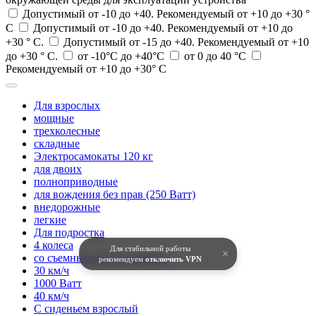
Допустимый от -10 до +40. Рекомендуемый от +10 до +30 °
С
Допустимый от -10 до +40. Рекомендуемый от +10 до
+30 ° С.
Допустимый от -15 до +40. Рекомендуемый от +10
до +30 ° С.
от -10°C до +40°C
от 0 до 40 °C
Рекомендуемый от +10 до +30° С
Для взрослых
мощные
трехколесные
складные
Электросамокаты 120 кг
для двоих
полноприводные
для вождения без прав (250 Ватт)
внедорожные
легкие
Для подростка
4 колеса
Для стабильной работы
×
со съемным аккумулятором
рекомендуем
отключить VPN
30 км/ч
1000 Ватт
40 км/ч
С сиденьем взрослый