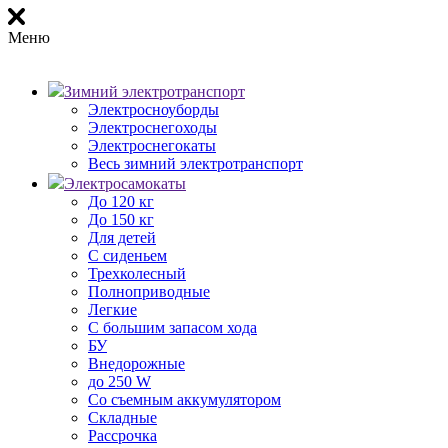
Меню
Зимний электротранспорт
Электросноуборды
Электроснегоходы
Электроснегокаты
Весь зимний электротранспорт
Электросамокаты
До 120 кг
До 150 кг
Для детей
С сиденьем
Трехколесный
Полноприводные
Легкие
С большим запасом хода
БУ
Внедорожные
до 250 W
Со съемным аккумулятором
Складные
Рассрочка