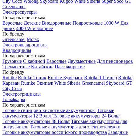
City Coco
Wolong
Skyboard
Kugoo
White Siberia
Super Soco
GT
Greencamel
Электроскутеры
По характеристикам
Взрослые
Детские
Внедорожные
Подростковые
1000 W
Для
двоих
4000 W и мощнее
По бренду
Greencamel
Motax
Электроквадроциклы
Квадроциклы
По характеристикам
Грузовые
С кабиной
Взрослые
Двухместные
Для пенсионеров
Трехместные
Китайские
Пассажирские
По бренду
Rutrike
Rutrike Топик
Rutrike Бумеранг
Rutrike Шкипер
Rutrike
Караван
Rutrike Экипаж
White Siberia
Greencamel
Skyboard
GT
City Coco
Электротрициклы
Гольфкары
По характеристикам
Тяговые свинцово-кислотные аккумуляторы
Тяговые
аккумуляторы 12 Вольт
Тяговые аккумуляторы 24 Вольт
Тяговые аккумуляторы 48 Вольт
Тяговые аккумуляторы для
погрузчиков
Тяговые аккумуляторы для электротележки
Тяговые аккумуляторы российского производства
Зарядные