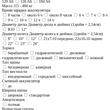
120 Ah
126 Ah
184 Ah
Масса
115
-
460
кг
Время зарядки аккумулятора
8 часов
около 6 ч
около 8 часов
6 ч
7 ч
8 ч
9 ч
10 ч
12 ч
14 ч
Диаметр диска
Диаметр диска в дюймах (1дюйм = 2,54см)
R10
12"
Диаметр колеса
Диаметр колеса в дюймах (1дюйм = 2,54см)
8"
10"
12"
21x7-10 передние, 22x10-10 задние
22"
23"
26"
Тормоз
барабанный
гидравлический
дисковые
гидравлические
дисковый
механический
ножной
Тип шины
бескамерная
камерная
Тип местности
внедорожный
городской
шоссейный
Съемный аккумулятор
да
Ширина шины
широкая
стандартная
Амортизация
полная
Возрастная группа