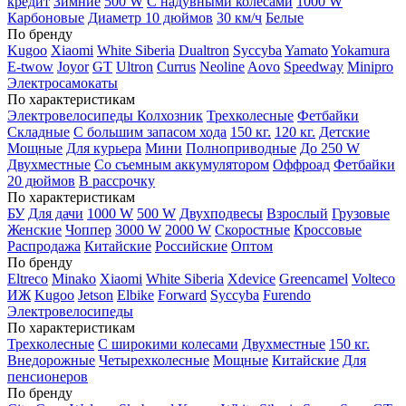
кредит
Зимние
500 W
С надувными колесами
1000 W
Карбоновые
Диаметр 10 дюймов
30 км/ч
Белые
По бренду
Kugoo
Xiaomi
White Siberia
Dualtron
Syccyba
Yamato
Yokamura
E-twow
Joyor
GT
Ultron
Currus
Neoline
Aovo
Speedway
Minipro
Электросамокаты
По характеристикам
Электровелосипеды Колхозник
Трехколесные
Фетбайки
Складные
С большим запасом хода
150 кг.
120 кг.
Детские
Мощные
Для курьера
Мини
Полноприводные
До 250 W
Двухместные
Со съемным аккумулятором
Оффроад
Фетбайки
20 дюймов
В рассрочку
По характеристикам
БУ
Для дачи
1000 W
500 W
Двухподвесы
Взрослый
Грузовые
Женские
Чоппер
3000 W
2000 W
Скоростные
Кроссовые
Распродажа
Китайские
Российские
Оптом
По бренду
Eltreco
Minako
Xiaomi
White Siberia
Xdevice
Greencamel
Volteco
ИЖ
Kugoo
Jetson
Elbike
Forward
Syccyba
Furendo
Электровелосипеды
По характеристикам
Трехколесные
С широкими колесами
Двухместные
150 кг.
Внедорожные
Четырехколесные
Мощные
Китайские
Для
пенсионеров
По бренду