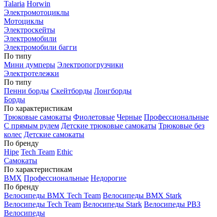
Talaria
Horwin
Электромотоциклы
Мотоциклы
Электроскейты
Электромобили
Электромобили багги
По типу
Мини думперы
Электропогрузчики
Электротележки
По типу
Пенни борды
Скейтборды
Лонгборды
Борды
По характеристикам
Трюковые самокаты
Фиолетовые
Черные
Профессиональные
С прямым рулем
Детские трюковые самокаты
Трюковые без
колес
Детские самокаты
По бренду
Hipe
Tech Team
Ethic
Самокаты
По характеристикам
BMX
Профессиональные
Недорогие
По бренду
Велосипеды BMX Tech Team
Велосипеды BMX Stark
Велосипеды Tech Team
Велосипеды Stark
Велосипеды РВЗ
Велосипеды