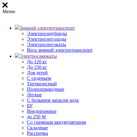
Меню
Зимний электротранспорт
Электросноуборды
Электроснегоходы
Электроснегокаты
Весь зимний электротранспорт
Электросамокаты
До 120 кг
До 150 кг
Для детей
С сиденьем
Трехколесный
Полноприводные
Легкие
С большим запасом хода
БУ
Внедорожные
до 250 W
Со съемным аккумулятором
Складные
Рассрочка