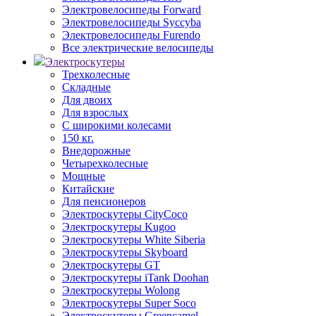
Электровелосипеды Forward
Электровелосипеды Syccyba
Электровелосипеды Furendo
Все электрические велосипеды
Электроскутеры
Трехколесные
Складные
Для двоих
Для взрослых
С широкими колесами
150 кг.
Внедорожные
Четырехколесные
Мощные
Китайские
Для пенсионеров
Электроскутеры CityCoco
Электроскутеры Kugoo
Электроскутеры White Siberia
Электроскутеры Skyboard
Электроскутеры GT
Электроскутеры iTank Doohan
Электроскутеры Wolong
Электроскутеры Super Soco
Электроскутеры Greencamel