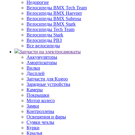
Недорогие
Велосипеды BMX Tech Team
Велосипеды BMX Haevner
Велосипеды BMX Subrosa
Велосипеды BMX Stark
Велосипеды Tech Team
Велосипеды Stark
Велосипеды РВЗ
Все велосипеды
Запчасти на электросамокаты
Аккумуляторы
Амортизаторы
Вилки
Дисплей
Запчасти для Kugoo
Зарядные устройства
Камеры
Покрышки
Мотор колесо
Замки
Контроллеры
Освещения и фары
Сумки чехлы
Курки
Крылья