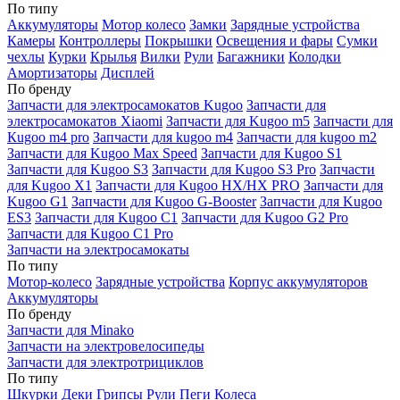
По типу
Аккумуляторы
Мотор колесо
Замки
Зарядные устройства
Камеры
Контроллеры
Покрышки
Освещения и фары
Сумки
чехлы
Курки
Крылья
Вилки
Рули
Багажники
Колодки
Амортизаторы
Дисплей
По бренду
Запчасти для электросамокатов Kugoo
Запчасти для
электросамокатов Xiaomi
Запчасти для Kugoo m5
Запчасти для
Кugoo m4 pro
Запчасти для kugoo m4
Запчасти для kugoo m2
Запчасти для Kugoo Max Speed
Запчасти для Kugoo S1
Запчасти для Kugoo S3
Запчасти для Kugoo S3 Pro
Запчасти
для Kugoo X1
Запчасти для Kugoo HX/HX PRO
Запчасти для
Kugoo G1
Запчасти для Kugoo G-Booster
Запчасти для Kugoo
ES3
Запчасти для Kugoo C1
Запчасти для Kugoo G2 Pro
Запчасти для Kugoo C1 Pro
Запчасти на электросамокаты
По типу
Мотор-колесо
Зарядные устройства
Корпус аккумуляторов
Аккумуляторы
По бренду
Запчасти для Minako
Запчасти на электровелосипеды
Запчасти для электротрициклов
По типу
Шкурки
Деки
Грипсы
Рули
Пеги
Колеса