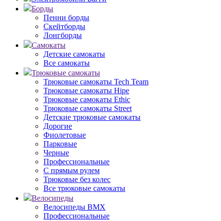
Борды
Пенни борды
Скейтборды
Лонгборды
Самокаты
Детские самокаты
Все самокаты
Трюковые самокаты
Трюковые самокаты Tech Team
Трюковые самокаты Hipe
Трюковые самокаты Ethic
Трюковые самокаты Street
Детские трюковые самокаты
Дорогие
Фиолетовые
Парковые
Черные
Профессиональные
С прямым рулем
Трюковые без колес
Все трюковые самокаты
Велосипеды
Велосипеды BMX
Профессиональные