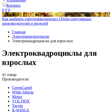
Избранные
Корзина
0
0
0
Как выбрать электроквадроцикл
Обзор популярных
производителей и моделей
Главная
Электроквадроциклы
Электроквадроциклы для взрослых
Электроквадроциклы для
взрослых
41 товар
Производители
GreenCamel
White Siberia
Motax
VOLTRIX
Yacota
R-WINGS