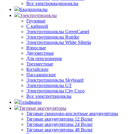
Все электроквадроциклы
Квадроциклы
Электротрициклы
Грузовые
С кабиной
Электротрициклы GreenCamel
Электротрициклы Rutrike
Электротрициклы White Siberia
Взрослые
Двухместные
Для пенсионеров
Трехместные
Китайские
Пассажирские
Электротрициклы Skyboard
Электротрициклы GT
Электротрициклы City Coco
Все электротрициклы
Гольфкары
Тяговые аккумуляторы
Тяговые свинцово-кислотные аккумуляторы
Тяговые аккумуляторы 12 Вольт
Тяговые аккумуляторы 24 Вольт
Тяговые аккумуляторы 48 Вольт