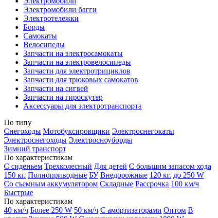
Электромобили
Электромобили багги
Электротележки
Борды
Самокаты
Велосипеды
Запчасти на электросамокаты
Запчасти на электровелосипеды
Запчасти для электротрициклов
Запчасти для трюковых самокатов
Запчасти на сигвей
Запчасти на гироскутер
Аксессуары для электротранспорта
По типу
Снегоходы
Мотобуксировщики
Электроснегокаты
Электроснегоходы
Электросноуборды
Зимний транспорт
По характеристикам
С сиденьем
Трехколесный
Для детей
С большим запасом хода
150 кг.
Полноприводные
БУ
Внедорожные
120 кг.
до 250 W
Со съемным аккумулятором
Складные
Рассрочка
100 км/ч
Быстрые
По характеристикам
40 км/ч
Более 250 W
50 км/ч
С амортизаторами
Оптом
В