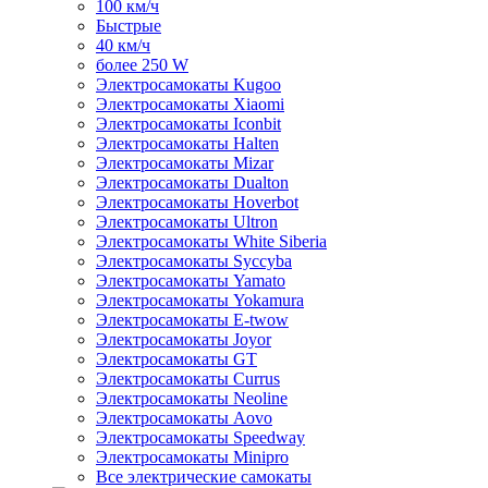
100 км/ч
Быстрые
40 км/ч
более 250 W
Электросамокаты Kugoo
Электросамокаты Xiaomi
Электросамокаты Iconbit
Электросамокаты Halten
Электросамокаты Mizar
Электросамокаты Dualton
Электросамокаты Hoverbot
Электросамокаты Ultron
Электросамокаты White Siberia
Электросамокаты Syccyba
Электросамокаты Yamato
Электросамокаты Yokamura
Электросамокаты E-twow
Электросамокаты Joyor
Электросамокаты GT
Электросамокаты Currus
Электросамокаты Neoline
Электросамокаты Aovo
Электросамокаты Speedway
Электросамокаты Minipro
Все электрические самокаты