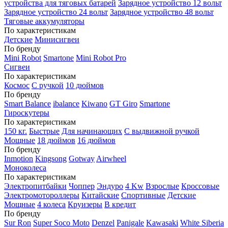
устройства для тяговых батарей
Зарядное устройство 12 вольт
Зарядное устройство 24 вольт
Зарядное устройство 48 вольт
Тяговые аккумуляторы
По характеристикам
Детские
Минисигвеи
По бренду
Mini Robot
Smartone
Mini Robot Pro
Сигвеи
По характеристикам
Космос
С ручкой
10 дюймов
По бренду
Smart Balance
ibalance
Kiwano
GT Giro
Smartone
Гироскутеры
По характеристикам
150 кг.
Быстрые
Для начинающих
С выдвижной ручкой
Мощные
18 дюймов
16 дюймов
По бренду
Inmotion
Kingsong
Gotway
Airwheel
Моноколеса
По характеристикам
Электропитбайки
Чоппер
Эндуро
4 Kw
Взрослые
Кроссовые
Электромотороллеры
Китайские
Спортивные
Детские
Мощные
4 колеса
Круизеры
В кредит
По бренду
Sur Ron
Super Soco Moto
Denzel
Panigale
Kawasaki
White Siberia