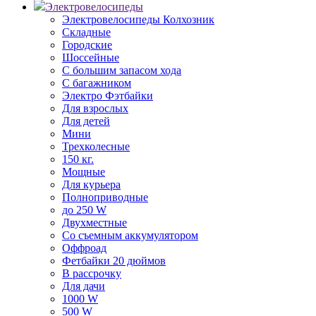
Электровелосипеды
Электровелосипеды Колхозник
Складные
Городские
Шоссейные
С большим запасом хода
С багажником
Электро Фэтбайки
Для взрослых
Для детей
Мини
Трехколесные
150 кг.
Мощные
Для курьера
Полноприводные
до 250 W
Двухместные
Со съемным аккумулятором
Оффроад
Фетбайки 20 дюймов
В рассрочку
Для дачи
1000 W
500 W