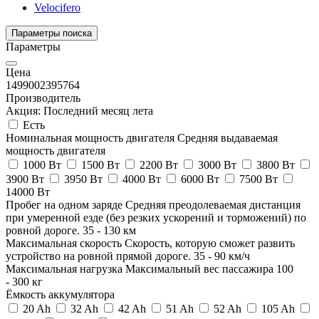
Velocifero
Параметры поиска
Параметры
Цена
149900
2395764
Производитель
Акция: Последний месяц лета
Есть
Номинальная мощность двигателя
Средняя выдаваемая
мощность двигателя
1000 Вт
1500 Вт
2200 Вт
3000 Вт
3800 Вт
3900 Вт
3950 Вт
4000 Вт
6000 Вт
7500 Вт
14000 Вт
Пробег на одном заряде
Средняя преодолеваемая дистанция
при умеренной езде (без резких ускорений и торможений) по
ровной дороге.
35
-
130
км
Максимальная скорость
Скорость, которую сможет развить
устройство на ровной прямой дороге.
35
-
90
км/ч
Максимальная нагрузка
Максимальный вес пассажира
100
-
300
кг
Ёмкость аккумулятора
20 Ah
32 Ah
42 Ah
51 Ah
52 Ah
105 Ah