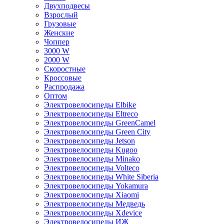
Двухподвесы
Взрослый
Грузовые
Женские
Чоппер
3000 W
2000 W
Скоростные
Кроссовые
Распродажа
Оптом
Электровелосипеды Elbike
Электровелосипеды Eltreco
Электровелосипеды GreenCamel
Электровелосипеды Green City
Электровелосипеды Jetson
Электровелосипеды Kugoo
Электровелосипеды Minako
Электровелосипеды Volteco
Электровелосипеды White Siberia
Электровелосипеды Yokamura
Электровелосипеды Xiaomi
Электровелосипеды Медведь
Электровелосипеды Xdevice
Электровелосипеды ИЖ