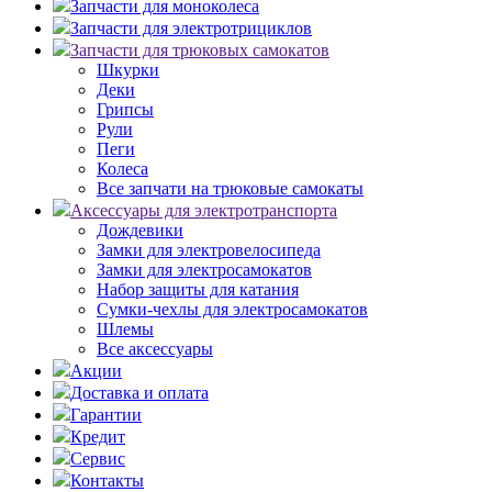
Запчасти для моноколеса
Запчасти для электротрициклов
Запчасти для трюковых самокатов
Шкурки
Деки
Грипсы
Рули
Пеги
Колеса
Все запчати на трюковые самокаты
Аксессуары для электротранспорта
Дождевики
Замки для электровелосипеда
Замки для электросамокатов
Набор защиты для катания
Сумки-чехлы для электросамокатов
Шлемы
Все аксессуары
Акции
Доставка и оплата
Гарантии
Кредит
Сервис
Контакты