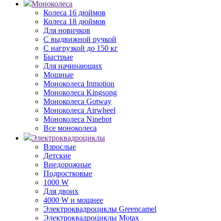
Моноколеса
Колеса 16 дюймов
Колеса 18 дюймов
Для новичков
С выдвижной ручкой
С нагрузкой до 150 кг
Быстрые
Для начинающих
Мощные
Моноколеса Inmotion
Моноколеса Kingsong
Моноколеса Gotway
Моноколеса Airwheel
Моноколеса Ninebot
Все моноколеса
Электроквадроциклы
Взрослые
Детские
Внедорожные
Подростковые
1000 W
Для двоих
4000 W и мощнее
Электроквадроциклы Greencamel
Электроквадроциклы Motax