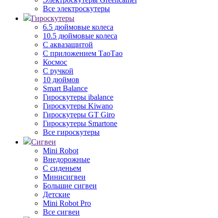
Все электроскутеры
Гироскутеры
6.5 дюймовые колеса
10.5 дюймовые колеса
С аквазащитой
С приложением ТаоТао
Космос
С ручкой
10 дюймов
Smart Balance
Гироскутеры ibalance
Гироскутеры Kiwano
Гироскутеры GT Giro
Гироскутеры Smartone
Все гироскутеры
Сигвеи
Mini Robot
Внедорожные
С сиденьем
Минисигвеи
Большие сигвеи
Детские
Mini Robot Pro
Все сигвеи