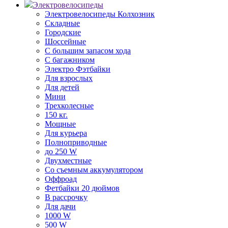
Электровелосипеды
Электровелосипеды Колхозник
Складные
Городские
Шоссейные
С большим запасом хода
С багажником
Электро Фэтбайки
Для взрослых
Для детей
Мини
Трехколесные
150 кг.
Мощные
Для курьера
Полноприводные
до 250 W
Двухместные
Со съемным аккумулятором
Оффроад
Фетбайки 20 дюймов
В рассрочку
Для дачи
1000 W
500 W