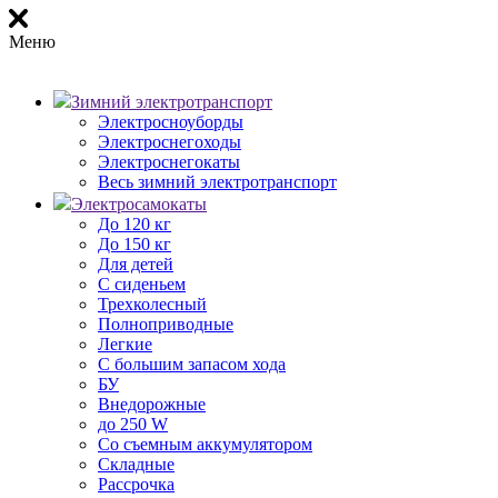
Меню
Зимний электротранспорт
Электросноуборды
Электроснегоходы
Электроснегокаты
Весь зимний электротранспорт
Электросамокаты
До 120 кг
До 150 кг
Для детей
С сиденьем
Трехколесный
Полноприводные
Легкие
С большим запасом хода
БУ
Внедорожные
до 250 W
Со съемным аккумулятором
Складные
Рассрочка