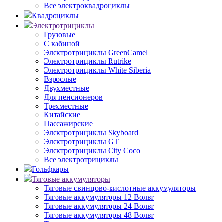
Все электроквадроциклы
Квадроциклы
Электротрициклы
Грузовые
С кабиной
Электротрициклы GreenCamel
Электротрициклы Rutrike
Электротрициклы White Siberia
Взрослые
Двухместные
Для пенсионеров
Трехместные
Китайские
Пассажирские
Электротрициклы Skyboard
Электротрициклы GT
Электротрициклы City Coco
Все электротрициклы
Гольфкары
Тяговые аккумуляторы
Тяговые свинцово-кислотные аккумуляторы
Тяговые аккумуляторы 12 Вольт
Тяговые аккумуляторы 24 Вольт
Тяговые аккумуляторы 48 Вольт