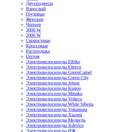
Двухподвесы
Взрослый
Грузовые
Женские
Чоппер
3000 W
2000 W
Скоростные
Кроссовые
Распродажа
Оптом
Электровелосипеды Elbike
Электровелосипеды Eltreco
Электровелосипеды GreenCamel
Электровелосипеды Green City
Электровелосипеды Jetson
Электровелосипеды Kugoo
Электровелосипеды Minako
Электровелосипеды Volteco
Электровелосипеды White Siberia
Электровелосипеды Yokamura
Электровелосипеды Xiaomi
Электровелосипеды Медведь
Электровелосипеды Xdevice
Электровелосипеды ИЖ