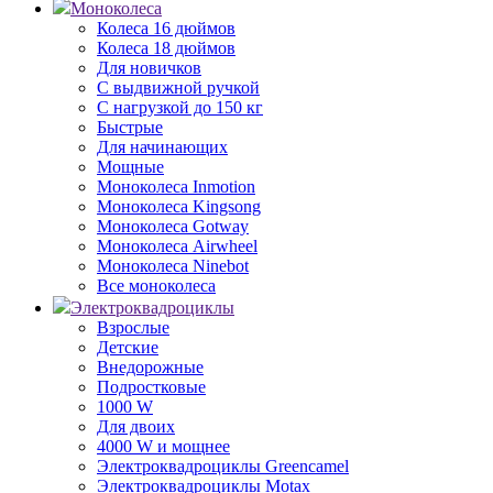
Моноколеса
Колеса 16 дюймов
Колеса 18 дюймов
Для новичков
С выдвижной ручкой
С нагрузкой до 150 кг
Быстрые
Для начинающих
Мощные
Моноколеса Inmotion
Моноколеса Kingsong
Моноколеса Gotway
Моноколеса Airwheel
Моноколеса Ninebot
Все моноколеса
Электроквадроциклы
Взрослые
Детские
Внедорожные
Подростковые
1000 W
Для двоих
4000 W и мощнее
Электроквадроциклы Greencamel
Электроквадроциклы Motax