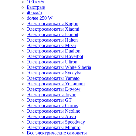
100 км/ч
Быстрые
40 км/ч
более 250 W
Электросамокаты Kugoo
Электросамокаты Xiaomi
Электросамокаты Iconbit
Электросамокаты Halten
Электросамокаты Mizar
Электросамокаты Dualton
Электросамокаты Hoverbot
Электросамокаты Ultron
Электросамокаты White Siberia
Электросамокаты Syccyba
Электросамокаты Yamato
Электросамокаты Yokamura
Электросамокаты E-twow
Электросамокаты Joyor
Электросамокаты GT
Электросамокаты Currus
Электросамокаты Neoline
Электросамокаты Aovo
Электросамокаты Speedway
Электросамокаты Minipro
Все электрические самокаты