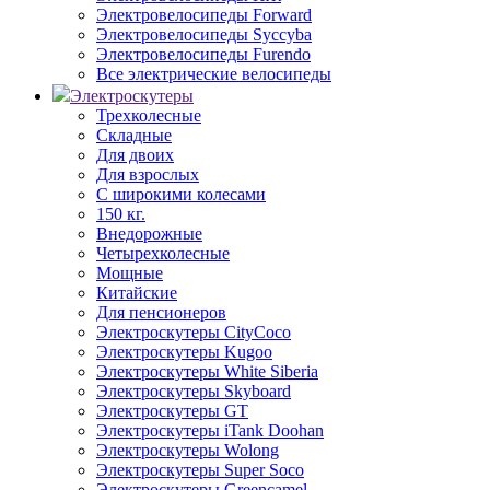
Электровелосипеды Forward
Электровелосипеды Syccyba
Электровелосипеды Furendo
Все электрические велосипеды
Электроскутеры
Трехколесные
Складные
Для двоих
Для взрослых
С широкими колесами
150 кг.
Внедорожные
Четырехколесные
Мощные
Китайские
Для пенсионеров
Электроскутеры CityCoco
Электроскутеры Kugoo
Электроскутеры White Siberia
Электроскутеры Skyboard
Электроскутеры GT
Электроскутеры iTank Doohan
Электроскутеры Wolong
Электроскутеры Super Soco
Электроскутеры Greencamel