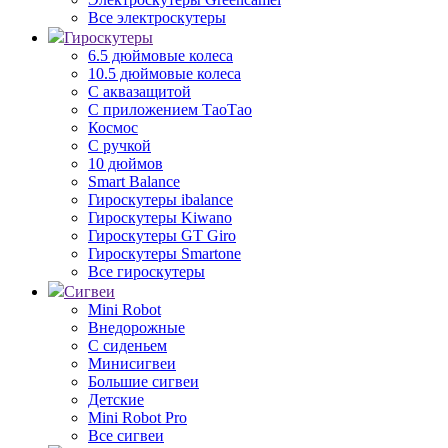
Все электроскутеры
Гироскутеры
6.5 дюймовые колеса
10.5 дюймовые колеса
С аквазащитой
С приложением ТаоТао
Космос
С ручкой
10 дюймов
Smart Balance
Гироскутеры ibalance
Гироскутеры Kiwano
Гироскутеры GT Giro
Гироскутеры Smartone
Все гироскутеры
Сигвеи
Mini Robot
Внедорожные
С сиденьем
Минисигвеи
Большие сигвеи
Детские
Mini Robot Pro
Все сигвеи