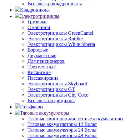
Все электроквадроциклы
Квадроциклы
Электротрициклы
Грузовые
С кабиной
Электротрициклы GreenCamel
Электротрициклы Rutrike
Электротрициклы White Siberia
Взрослые
Двухместные
Для пенсионеров
Трехместные
Китайские
Пассажирские
Электротрициклы Skyboard
Электротрициклы GT
Электротрициклы City Coco
Все электротрициклы
Гольфкары
Тяговые аккумуляторы
Тяговые свинцово-кислотные аккумуляторы
Тяговые аккумуляторы 12 Вольт
Тяговые аккумуляторы 24 Вольт
Тяговые аккумуляторы 48 Вольт