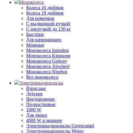
Моноколеса
Колеса 16 дюймов
Колеса 18 дюймов
Для новичков
С выдвижной ручкой
С нагрузкой до 150 кг
Быстрые
Для начинающих
Мощные
Моноколеса Inmotion
Моноколеса Kingsong
Моноколеса Gotway
Моноколеса Airwheel
Моноколеса Ninebot
Все моноколеса
Электроквадроциклы
Взрослые
Детские
Внедорожные
Подростковые
1000 W
Для двоих
4000 W и мощнее
Электроквадроциклы Greencamel
Электроквадроциклы Motax