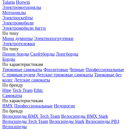
Talaria
Horwin
Электромотоциклы
Мотоциклы
Электроскейты
Электромобили
Электромобили багги
По типу
Мини думперы
Электропогрузчики
Электротележки
По типу
Пенни борды
Скейтборды
Лонгборды
Борды
По характеристикам
Трюковые самокаты
Фиолетовые
Черные
Профессиональные
С прямым рулем
Детские трюковые самокаты
Трюковые без
колес
Детские самокаты
По бренду
Hipe
Tech Team
Ethic
Самокаты
По характеристикам
BMX
Профессиональные
Недорогие
По бренду
Велосипеды BMX Tech Team
Велосипеды BMX Stark
Велосипеды Tech Team
Велосипеды Stark
Велосипеды РВЗ
Велосипеды