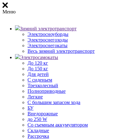
Меню
Зимний электротранспорт
Электросноуборды
Электроснегоходы
Электроснегокаты
Весь зимний электротранспорт
Электросамокаты
До 120 кг
До 150 кг
Для детей
С сиденьем
Трехколесный
Полноприводные
Легкие
С большим запасом хода
БУ
Внедорожные
до 250 W
Со съемным аккумулятором
Складные
Рассрочка