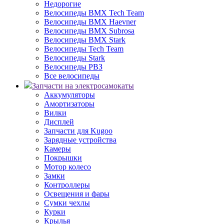
Недорогие
Велосипеды BMX Tech Team
Велосипеды BMX Haevner
Велосипеды BMX Subrosa
Велосипеды BMX Stark
Велосипеды Tech Team
Велосипеды Stark
Велосипеды РВЗ
Все велосипеды
Запчасти на электросамокаты
Аккумуляторы
Амортизаторы
Вилки
Дисплей
Запчасти для Kugoo
Зарядные устройства
Камеры
Покрышки
Мотор колесо
Замки
Контроллеры
Освещения и фары
Сумки чехлы
Курки
Крылья