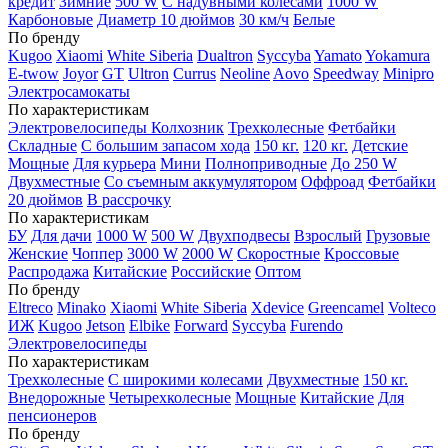
кредит
Зимние
500 W
С надувными колесами
1000 W
Карбоновые
Диаметр 10 дюймов
30 км/ч
Белые
По бренду
Kugoo
Xiaomi
White Siberia
Dualtron
Syccyba
Yamato
Yokamura
E-twow
Joyor
GT
Ultron
Currus
Neoline
Aovo
Speedway
Minipro
Электросамокаты
По характеристикам
Электровелосипеды Колхозник
Трехколесные
Фетбайки
Складные
С большим запасом хода
150 кг.
120 кг.
Детские
Мощные
Для курьера
Мини
Полноприводные
До 250 W
Двухместные
Со съемным аккумулятором
Оффроад
Фетбайки
20 дюймов
В рассрочку
По характеристикам
БУ
Для дачи
1000 W
500 W
Двухподвесы
Взрослый
Грузовые
Женские
Чоппер
3000 W
2000 W
Скоростные
Кроссовые
Распродажа
Китайские
Российские
Оптом
По бренду
Eltreco
Minako
Xiaomi
White Siberia
Xdevice
Greencamel
Volteco
ИЖ
Kugoo
Jetson
Elbike
Forward
Syccyba
Furendo
Электровелосипеды
По характеристикам
Трехколесные
С широкими колесами
Двухместные
150 кг.
Внедорожные
Четырехколесные
Мощные
Китайские
Для
пенсионеров
По бренду