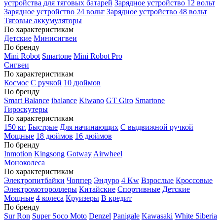
устройства для тяговых батарей
Зарядное устройство 12 вольт
Зарядное устройство 24 вольт
Зарядное устройство 48 вольт
Тяговые аккумуляторы
По характеристикам
Детские
Минисигвеи
По бренду
Mini Robot
Smartone
Mini Robot Pro
Сигвеи
По характеристикам
Космос
С ручкой
10 дюймов
По бренду
Smart Balance
ibalance
Kiwano
GT Giro
Smartone
Гироскутеры
По характеристикам
150 кг.
Быстрые
Для начинающих
С выдвижной ручкой
Мощные
18 дюймов
16 дюймов
По бренду
Inmotion
Kingsong
Gotway
Airwheel
Моноколеса
По характеристикам
Электропитбайки
Чоппер
Эндуро
4 Kw
Взрослые
Кроссовые
Электромотороллеры
Китайские
Спортивные
Детские
Мощные
4 колеса
Круизеры
В кредит
По бренду
Sur Ron
Super Soco Moto
Denzel
Panigale
Kawasaki
White Siberia