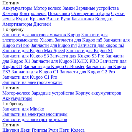
По типу
Аккумуляторы
Мотор колесо
Замки
Зарядные устройства
Камеры
Контроллеры
Покрышки
Освещения и фары
Сумки
чехлы
Курки
Крылья
Вилки
Рули
Багажники
Колодки
Амортизаторы
Дисплей
По бренду
Запчасти для электросамокатов Kugoo
Запчасти для
электросамокатов Xiaomi
Запчасти для Kugoo m5
Запчасти для
Кugoo m4 pro
Запчасти для kugoo m4
Запчасти для kugoo m2
Запчасти для Kugoo Max Speed
Запчасти для Kugoo S1
Запчасти для Kugoo S3
Запчасти для Kugoo S3 Pro
Запчасти
для Kugoo X1
Запчасти для Kugoo HX/HX PRO
Запчасти для
Kugoo G1
Запчасти для Kugoo G-Booster
Запчасти для Kugoo
ES3
Запчасти для Kugoo C1
Запчасти для Kugoo G2 Pro
Запчасти для Kugoo C1 Pro
Запчасти на электросамокаты
По типу
Мотор-колесо
Зарядные устройства
Корпус аккумуляторов
Аккумуляторы
По бренду
Запчасти для Minako
Запчасти на электровелосипеды
Запчасти для электротрициклов
По типу
Шкурки
Деки
Грипсы
Рули
Пеги
Колеса