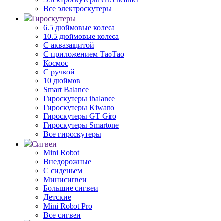
Все электроскутеры
Гироскутеры
6.5 дюймовые колеса
10.5 дюймовые колеса
С аквазащитой
С приложением ТаоТао
Космос
С ручкой
10 дюймов
Smart Balance
Гироскутеры ibalance
Гироскутеры Kiwano
Гироскутеры GT Giro
Гироскутеры Smartone
Все гироскутеры
Сигвеи
Mini Robot
Внедорожные
С сиденьем
Минисигвеи
Большие сигвеи
Детские
Mini Robot Pro
Все сигвеи