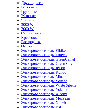
Двухподвесы
Взрослый
Грузовые
Женские
Чоппер
3000 W
2000 W
Скоростные
Кроссовые
Распродажа
Оптом
Электровелосипеды Elbike
Электровелосипеды Eltreco
Электровелосипеды GreenCamel
Электровелосипеды Green City
Электровелосипеды Jetson
Электровелосипеды Kugoo
Электровелосипеды Minako
Электровелосипеды Volteco
Электровелосипеды White Siberia
Электровелосипеды Yokamura
Электровелосипеды Xiaomi
Электровелосипеды Медведь
Электровелосипеды Xdevice
Электровелосипеды ИЖ