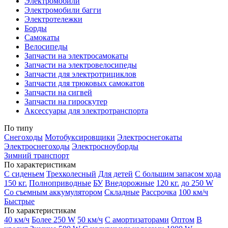
Электромобили
Электромобили багги
Электротележки
Борды
Самокаты
Велосипеды
Запчасти на электросамокаты
Запчасти на электровелосипеды
Запчасти для электротрициклов
Запчасти для трюковых самокатов
Запчасти на сигвей
Запчасти на гироскутер
Аксессуары для электротранспорта
По типу
Снегоходы
Мотобуксировщики
Электроснегокаты
Электроснегоходы
Электросноуборды
Зимний транспорт
По характеристикам
С сиденьем
Трехколесный
Для детей
С большим запасом хода
150 кг.
Полноприводные
БУ
Внедорожные
120 кг.
до 250 W
Со съемным аккумулятором
Складные
Рассрочка
100 км/ч
Быстрые
По характеристикам
40 км/ч
Более 250 W
50 км/ч
С амортизаторами
Оптом
В