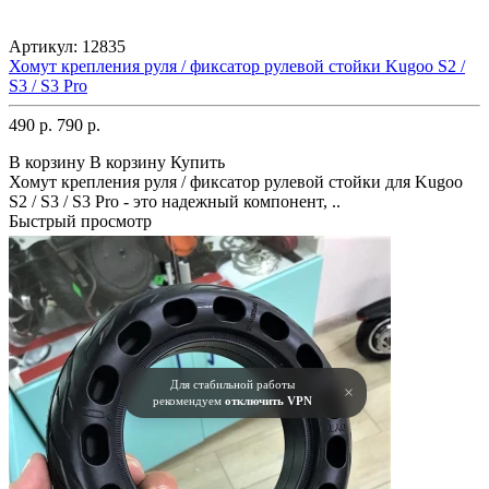
Артикул:
12835
Хомут крепления руля / фиксатор рулевой стойки Kugoo S2 /
S3 / S3 Pro
490 р.
790 р.
В корзину
В корзину
Купить
Хомут крепления руля / фиксатор рулевой стойки для Kugoo
S2 / S3 / S3 Pro - это надежный компонент, ..
Быстрый просмотр
Для стабильной работы
×
рекомендуем
отключить VPN