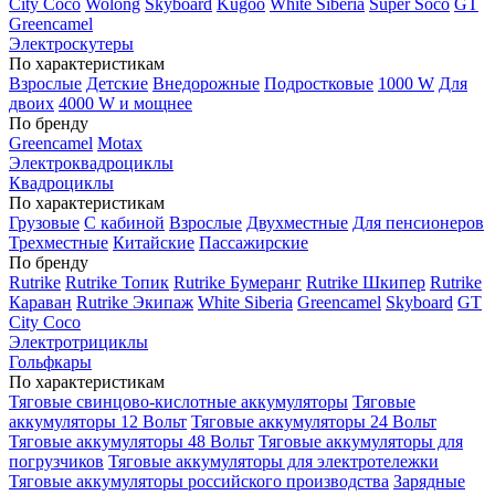
City Coco
Wolong
Skyboard
Kugoo
White Siberia
Super Soco
GT
Greencamel
Электроскутеры
По характеристикам
Взрослые
Детские
Внедорожные
Подростковые
1000 W
Для
двоих
4000 W и мощнее
По бренду
Greencamel
Motax
Электроквадроциклы
Квадроциклы
По характеристикам
Грузовые
С кабиной
Взрослые
Двухместные
Для пенсионеров
Трехместные
Китайские
Пассажирские
По бренду
Rutrike
Rutrike Топик
Rutrike Бумеранг
Rutrike Шкипер
Rutrike
Караван
Rutrike Экипаж
White Siberia
Greencamel
Skyboard
GT
City Coco
Электротрициклы
Гольфкары
По характеристикам
Тяговые свинцово-кислотные аккумуляторы
Тяговые
аккумуляторы 12 Вольт
Тяговые аккумуляторы 24 Вольт
Тяговые аккумуляторы 48 Вольт
Тяговые аккумуляторы для
погрузчиков
Тяговые аккумуляторы для электротележки
Тяговые аккумуляторы российского производства
Зарядные