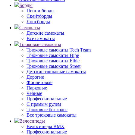
Борды
Пенни борды
Скейтборды
Лонгборды
Самокаты
Детские самокаты
Все самокаты
Трюковые самокаты
Трюковые самокаты Tech Team
Трюковые самокаты Hipe
Трюковые самокаты Ethic
Трюковые самокаты Street
Детские трюковые самокаты
Дорогие
Фиолетовые
Парковые
Черные
Профессиональные
С прямым рулем
Трюковые без колес
Все трюковые самокаты
Велосипеды
Велосипеды BMX
Профессиональные