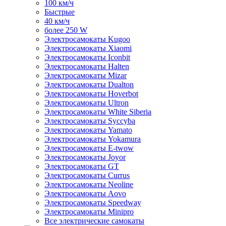
100 км/ч
Быстрые
40 км/ч
более 250 W
Электросамокаты Kugoo
Электросамокаты Xiaomi
Электросамокаты Iconbit
Электросамокаты Halten
Электросамокаты Mizar
Электросамокаты Dualton
Электросамокаты Hoverbot
Электросамокаты Ultron
Электросамокаты White Siberia
Электросамокаты Syccyba
Электросамокаты Yamato
Электросамокаты Yokamura
Электросамокаты E-twow
Электросамокаты Joyor
Электросамокаты GT
Электросамокаты Currus
Электросамокаты Neoline
Электросамокаты Aovo
Электросамокаты Speedway
Электросамокаты Minipro
Все электрические самокаты