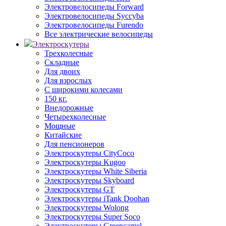
Электровелосипеды Forward
Электровелосипеды Syccyba
Электровелосипеды Furendo
Все электрические велосипеды
Электроскутеры
Трехколесные
Складные
Для двоих
Для взрослых
С широкими колесами
150 кг.
Внедорожные
Четырехколесные
Мощные
Китайские
Для пенсионеров
Электроскутеры CityCoco
Электроскутеры Kugoo
Электроскутеры White Siberia
Электроскутеры Skyboard
Электроскутеры GT
Электроскутеры iTank Doohan
Электроскутеры Wolong
Электроскутеры Super Soco
Электроскутеры Greencamel