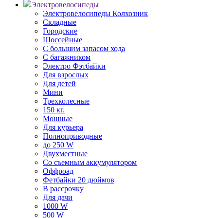
Электровелосипеды
Электровелосипеды Колхозник
Складные
Городские
Шоссейные
С большим запасом хода
С багажником
Электро Фэтбайки
Для взрослых
Для детей
Мини
Трехколесные
150 кг.
Мощные
Для курьера
Полноприводные
до 250 W
Двухместные
Со съемным аккумулятором
Оффроад
Фетбайки 20 дюймов
В рассрочку
Для дачи
1000 W
500 W