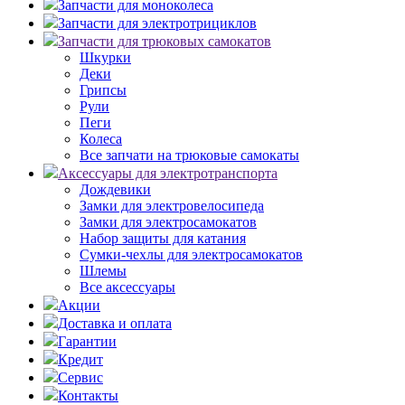
Запчасти для моноколеса
Запчасти для электротрициклов
Запчасти для трюковых самокатов
Шкурки
Деки
Грипсы
Рули
Пеги
Колеса
Все запчати на трюковые самокаты
Аксессуары для электротранспорта
Дождевики
Замки для электровелосипеда
Замки для электросамокатов
Набор защиты для катания
Сумки-чехлы для электросамокатов
Шлемы
Все аксессуары
Акции
Доставка и оплата
Гарантии
Кредит
Сервис
Контакты