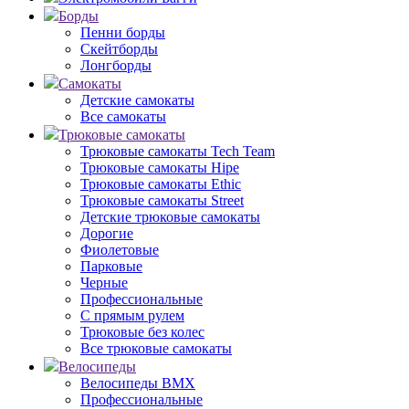
Борды
Пенни борды
Скейтборды
Лонгборды
Самокаты
Детские самокаты
Все самокаты
Трюковые самокаты
Трюковые самокаты Tech Team
Трюковые самокаты Hipe
Трюковые самокаты Ethic
Трюковые самокаты Street
Детские трюковые самокаты
Дорогие
Фиолетовые
Парковые
Черные
Профессиональные
С прямым рулем
Трюковые без колес
Все трюковые самокаты
Велосипеды
Велосипеды BMX
Профессиональные