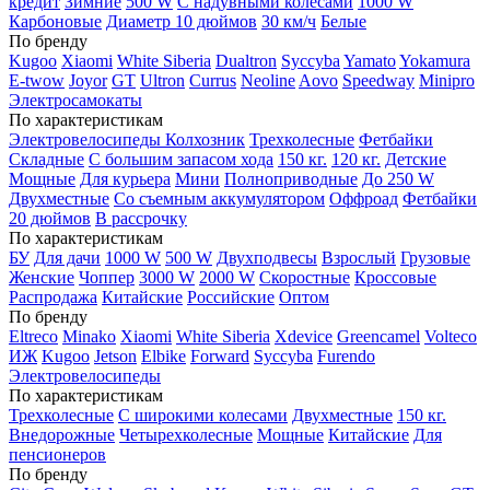
кредит
Зимние
500 W
С надувными колесами
1000 W
Карбоновые
Диаметр 10 дюймов
30 км/ч
Белые
По бренду
Kugoo
Xiaomi
White Siberia
Dualtron
Syccyba
Yamato
Yokamura
E-twow
Joyor
GT
Ultron
Currus
Neoline
Aovo
Speedway
Minipro
Электросамокаты
По характеристикам
Электровелосипеды Колхозник
Трехколесные
Фетбайки
Складные
С большим запасом хода
150 кг.
120 кг.
Детские
Мощные
Для курьера
Мини
Полноприводные
До 250 W
Двухместные
Со съемным аккумулятором
Оффроад
Фетбайки
20 дюймов
В рассрочку
По характеристикам
БУ
Для дачи
1000 W
500 W
Двухподвесы
Взрослый
Грузовые
Женские
Чоппер
3000 W
2000 W
Скоростные
Кроссовые
Распродажа
Китайские
Российские
Оптом
По бренду
Eltreco
Minako
Xiaomi
White Siberia
Xdevice
Greencamel
Volteco
ИЖ
Kugoo
Jetson
Elbike
Forward
Syccyba
Furendo
Электровелосипеды
По характеристикам
Трехколесные
С широкими колесами
Двухместные
150 кг.
Внедорожные
Четырехколесные
Мощные
Китайские
Для
пенсионеров
По бренду