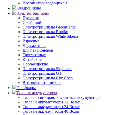
Все электроквадроциклы
Квадроциклы
Электротрициклы
Грузовые
С кабиной
Электротрициклы GreenCamel
Электротрициклы Rutrike
Электротрициклы White Siberia
Взрослые
Двухместные
Для пенсионеров
Трехместные
Китайские
Пассажирские
Электротрициклы Skyboard
Электротрициклы GT
Электротрициклы City Coco
Все электротрициклы
Гольфкары
Тяговые аккумуляторы
Тяговые свинцово-кислотные аккумуляторы
Тяговые аккумуляторы 12 Вольт
Тяговые аккумуляторы 24 Вольт
Тяговые аккумуляторы 48 Вольт