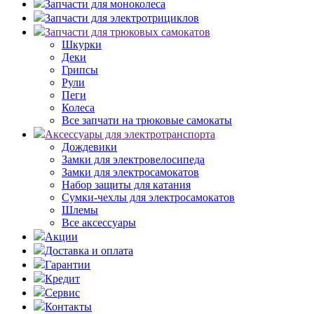
Запчасти для моноколеса
Запчасти для электротрициклов
Запчасти для трюковых самокатов
Шкурки
Деки
Грипсы
Рули
Пеги
Колеса
Все запчати на трюковые самокаты
Аксессуары для электротранспорта
Дождевики
Замки для электровелосипеда
Замки для электросамокатов
Набор защиты для катания
Сумки-чехлы для электросамокатов
Шлемы
Все аксессуары
Акции
Доставка и оплата
Гарантии
Кредит
Сервис
Контакты