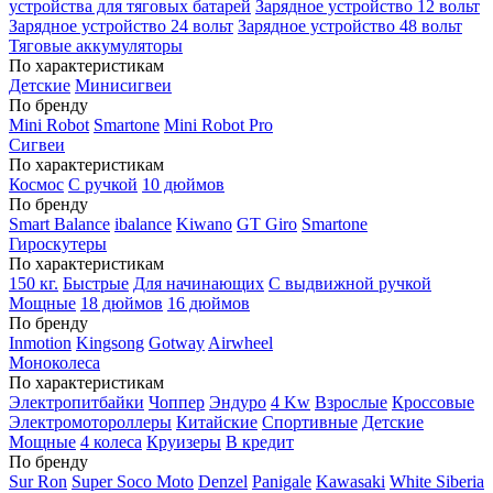
устройства для тяговых батарей
Зарядное устройство 12 вольт
Зарядное устройство 24 вольт
Зарядное устройство 48 вольт
Тяговые аккумуляторы
По характеристикам
Детские
Минисигвеи
По бренду
Mini Robot
Smartone
Mini Robot Pro
Сигвеи
По характеристикам
Космос
С ручкой
10 дюймов
По бренду
Smart Balance
ibalance
Kiwano
GT Giro
Smartone
Гироскутеры
По характеристикам
150 кг.
Быстрые
Для начинающих
С выдвижной ручкой
Мощные
18 дюймов
16 дюймов
По бренду
Inmotion
Kingsong
Gotway
Airwheel
Моноколеса
По характеристикам
Электропитбайки
Чоппер
Эндуро
4 Kw
Взрослые
Кроссовые
Электромотороллеры
Китайские
Спортивные
Детские
Мощные
4 колеса
Круизеры
В кредит
По бренду
Sur Ron
Super Soco Moto
Denzel
Panigale
Kawasaki
White Siberia