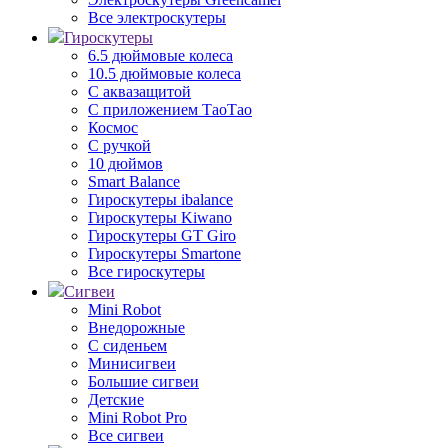
Все электроскутеры
Гироскутеры
6.5 дюймовые колеса
10.5 дюймовые колеса
С аквазащитой
С приложением ТаоТао
Космос
С ручкой
10 дюймов
Smart Balance
Гироскутеры ibalance
Гироскутеры Kiwano
Гироскутеры GT Giro
Гироскутеры Smartone
Все гироскутеры
Сигвеи
Mini Robot
Внедорожные
С сиденьем
Минисигвеи
Большие сигвеи
Детские
Mini Robot Pro
Все сигвеи