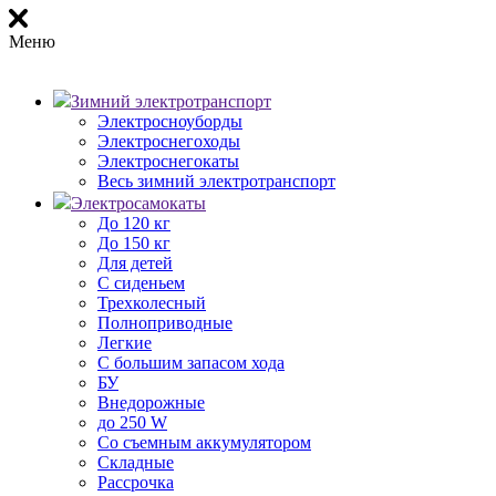
Меню
Зимний электротранспорт
Электросноуборды
Электроснегоходы
Электроснегокаты
Весь зимний электротранспорт
Электросамокаты
До 120 кг
До 150 кг
Для детей
С сиденьем
Трехколесный
Полноприводные
Легкие
С большим запасом хода
БУ
Внедорожные
до 250 W
Со съемным аккумулятором
Складные
Рассрочка