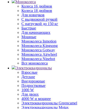
Моноколеса
Колеса 16 дюймов
Колеса 18 дюймов
Для новичков
С выдвижной ручкой
С нагрузкой до 150 кг
Быстрые
Для начинающих
Мощные
Моноколеса Inmotion
Моноколеса Kingsong
Моноколеса Gotway
Моноколеса Airwheel
Моноколеса Ninebot
Все моноколеса
Электроквадроциклы
Взрослые
Детские
Внедорожные
Подростковые
1000 W
Для двоих
4000 W и мощнее
Электроквадроциклы Greencamel
Электроквадроциклы Motax