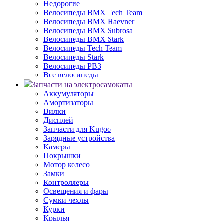
Недорогие
Велосипеды BMX Tech Team
Велосипеды BMX Haevner
Велосипеды BMX Subrosa
Велосипеды BMX Stark
Велосипеды Tech Team
Велосипеды Stark
Велосипеды РВЗ
Все велосипеды
Запчасти на электросамокаты
Аккумуляторы
Амортизаторы
Вилки
Дисплей
Запчасти для Kugoo
Зарядные устройства
Камеры
Покрышки
Мотор колесо
Замки
Контроллеры
Освещения и фары
Сумки чехлы
Курки
Крылья