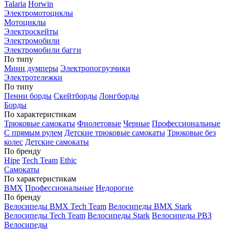
Talaria
Horwin
Электромотоциклы
Мотоциклы
Электроскейты
Электромобили
Электромобили багги
По типу
Мини думперы
Электропогрузчики
Электротележки
По типу
Пенни борды
Скейтборды
Лонгборды
Борды
По характеристикам
Трюковые самокаты
Фиолетовые
Черные
Профессиональные
С прямым рулем
Детские трюковые самокаты
Трюковые без
колес
Детские самокаты
По бренду
Hipe
Tech Team
Ethic
Самокаты
По характеристикам
BMX
Профессиональные
Недорогие
По бренду
Велосипеды BMX Tech Team
Велосипеды BMX Stark
Велосипеды Tech Team
Велосипеды Stark
Велосипеды РВЗ
Велосипеды