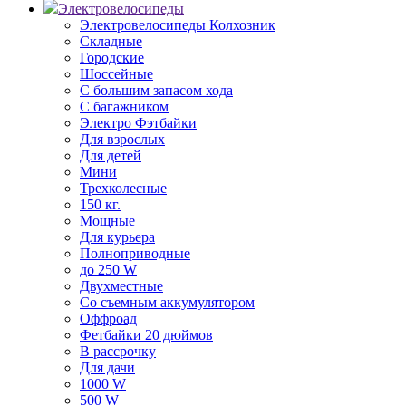
Электровелосипеды
Электровелосипеды Колхозник
Складные
Городские
Шоссейные
С большим запасом хода
С багажником
Электро Фэтбайки
Для взрослых
Для детей
Мини
Трехколесные
150 кг.
Мощные
Для курьера
Полноприводные
до 250 W
Двухместные
Со съемным аккумулятором
Оффроад
Фетбайки 20 дюймов
В рассрочку
Для дачи
1000 W
500 W