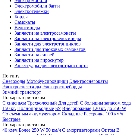
Электромобили
Электромобили багги
Электротележки
Борды
Самокаты
Велосипеды
Запчасти на электросамокаты
Запчасти на электровелосипеды
Запчасти для электротрициклов
Запчасти для трюковых самокатов
Запчасти на сигвей
Запчасти на гироскутер
Аксессуары для электротранспорта
По типу
Снегоходы
Мотобуксировщики
Электроснегокаты
Электроснегоходы
Электросноуборды
Зимний транспорт
По характеристикам
С сиденьем
Трехколесный
Для детей
С большим запасом хода
150 кг.
Полноприводные
БУ
Внедорожные
120 кг.
до 250 W
Со съемным аккумулятором
Складные
Рассрочка
100 км/ч
Быстрые
По характеристикам
40 км/ч
Более 250 W
50 км/ч
С амортизаторами
Оптом
В