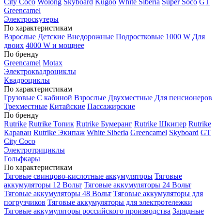
City Coco
Wolong
Skyboard
Kugoo
White Siberia
Super Soco
GT
Greencamel
Электроскутеры
По характеристикам
Взрослые
Детские
Внедорожные
Подростковые
1000 W
Для
двоих
4000 W и мощнее
По бренду
Greencamel
Motax
Электроквадроциклы
Квадроциклы
По характеристикам
Грузовые
С кабиной
Взрослые
Двухместные
Для пенсионеров
Трехместные
Китайские
Пассажирские
По бренду
Rutrike
Rutrike Топик
Rutrike Бумеранг
Rutrike Шкипер
Rutrike
Караван
Rutrike Экипаж
White Siberia
Greencamel
Skyboard
GT
City Coco
Электротрициклы
Гольфкары
По характеристикам
Тяговые свинцово-кислотные аккумуляторы
Тяговые
аккумуляторы 12 Вольт
Тяговые аккумуляторы 24 Вольт
Тяговые аккумуляторы 48 Вольт
Тяговые аккумуляторы для
погрузчиков
Тяговые аккумуляторы для электротележки
Тяговые аккумуляторы российского производства
Зарядные