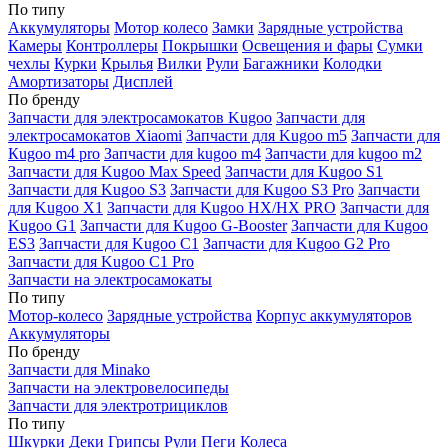
По типу
Аккумуляторы
Мотор колесо
Замки
Зарядные устройства
Камеры
Контроллеры
Покрышки
Освещения и фары
Сумки
чехлы
Курки
Крылья
Вилки
Рули
Багажники
Колодки
Амортизаторы
Дисплей
По бренду
Запчасти для электросамокатов Kugoo
Запчасти для
электросамокатов Xiaomi
Запчасти для Kugoo m5
Запчасти для
Кugoo m4 pro
Запчасти для kugoo m4
Запчасти для kugoo m2
Запчасти для Kugoo Max Speed
Запчасти для Kugoo S1
Запчасти для Kugoo S3
Запчасти для Kugoo S3 Pro
Запчасти
для Kugoo X1
Запчасти для Kugoo HX/HX PRO
Запчасти для
Kugoo G1
Запчасти для Kugoo G-Booster
Запчасти для Kugoo
ES3
Запчасти для Kugoo C1
Запчасти для Kugoo G2 Pro
Запчасти для Kugoo C1 Pro
Запчасти на электросамокаты
По типу
Мотор-колесо
Зарядные устройства
Корпус аккумуляторов
Аккумуляторы
По бренду
Запчасти для Minako
Запчасти на электровелосипеды
Запчасти для электротрициклов
По типу
Шкурки
Деки
Грипсы
Рули
Пеги
Колеса