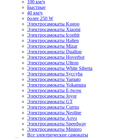
100 км/ч
Быстрые
40 км/ч
более 250 W
Электросамокаты Kugoo
Электросамокаты Xiaomi
Электросамокаты Iconbit
Электросамокаты Halten
Электросамокаты Mizar
Электросамокаты Dualton
Электросамокаты Hoverbot
Электросамокаты Ultron
Электросамокаты White Siberia
Электросамокаты Syccyba
Электросамокаты Yamato
Электросамокаты Yokamura
Электросамокаты E-twow
Электросамокаты Joyor
Электросамокаты GT
Электросамокаты Currus
Электросамокаты Neoline
Электросамокаты Aovo
Электросамокаты Speedway
Электросамокаты Minipro
Все электрические самокаты