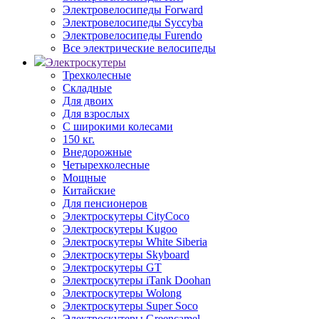
Электровелосипеды Forward
Электровелосипеды Syccyba
Электровелосипеды Furendo
Все электрические велосипеды
Электроскутеры
Трехколесные
Складные
Для двоих
Для взрослых
С широкими колесами
150 кг.
Внедорожные
Четырехколесные
Мощные
Китайские
Для пенсионеров
Электроскутеры CityCoco
Электроскутеры Kugoo
Электроскутеры White Siberia
Электроскутеры Skyboard
Электроскутеры GT
Электроскутеры iTank Doohan
Электроскутеры Wolong
Электроскутеры Super Soco
Электроскутеры Greencamel