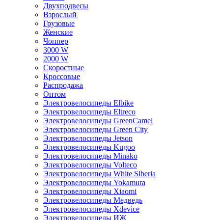
Двухподвесы
Взрослый
Грузовые
Женские
Чоппер
3000 W
2000 W
Скоростные
Кроссовые
Распродажа
Оптом
Электровелосипеды Elbike
Электровелосипеды Eltreco
Электровелосипеды GreenCamel
Электровелосипеды Green City
Электровелосипеды Jetson
Электровелосипеды Kugoo
Электровелосипеды Minako
Электровелосипеды Volteco
Электровелосипеды White Siberia
Электровелосипеды Yokamura
Электровелосипеды Xiaomi
Электровелосипеды Медведь
Электровелосипеды Xdevice
Электровелосипеды ИЖ