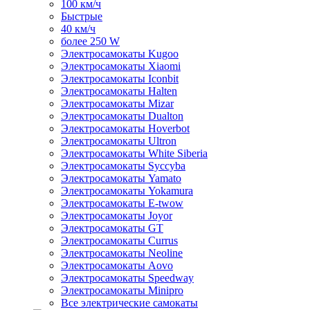
100 км/ч
Быстрые
40 км/ч
более 250 W
Электросамокаты Kugoo
Электросамокаты Xiaomi
Электросамокаты Iconbit
Электросамокаты Halten
Электросамокаты Mizar
Электросамокаты Dualton
Электросамокаты Hoverbot
Электросамокаты Ultron
Электросамокаты White Siberia
Электросамокаты Syccyba
Электросамокаты Yamato
Электросамокаты Yokamura
Электросамокаты E-twow
Электросамокаты Joyor
Электросамокаты GT
Электросамокаты Currus
Электросамокаты Neoline
Электросамокаты Aovo
Электросамокаты Speedway
Электросамокаты Minipro
Все электрические самокаты