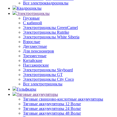
Все электроквадроциклы
Квадроциклы
Электротрициклы
Грузовые
С кабиной
Электротрициклы GreenCamel
Электротрициклы Rutrike
Электротрициклы White Siberia
Взрослые
Двухместные
Для пенсионеров
Трехместные
Китайские
Пассажирские
Электротрициклы Skyboard
Электротрициклы GT
Электротрициклы City Coco
Все электротрициклы
Гольфкары
Тяговые аккумуляторы
Тяговые свинцово-кислотные аккумуляторы
Тяговые аккумуляторы 12 Вольт
Тяговые аккумуляторы 24 Вольт
Тяговые аккумуляторы 48 Вольт