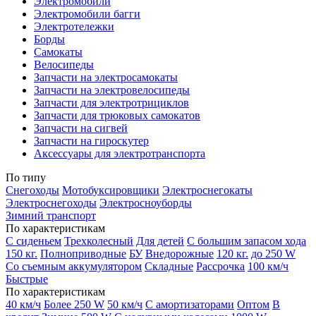
Электромобили
Электромобили багги
Электротележки
Борды
Самокаты
Велосипеды
Запчасти на электросамокаты
Запчасти на электровелосипеды
Запчасти для электротрициклов
Запчасти для трюковых самокатов
Запчасти на сигвей
Запчасти на гироскутер
Аксессуары для электротранспорта
По типу
Снегоходы
Мотобуксировщики
Электроснегокаты
Электроснегоходы
Электросноуборды
Зимний транспорт
По характеристикам
С сиденьем
Трехколесный
Для детей
С большим запасом хода
150 кг.
Полноприводные
БУ
Внедорожные
120 кг.
до 250 W
Со съемным аккумулятором
Складные
Рассрочка
100 км/ч
Быстрые
По характеристикам
40 км/ч
Более 250 W
50 км/ч
С амортизаторами
Оптом
В