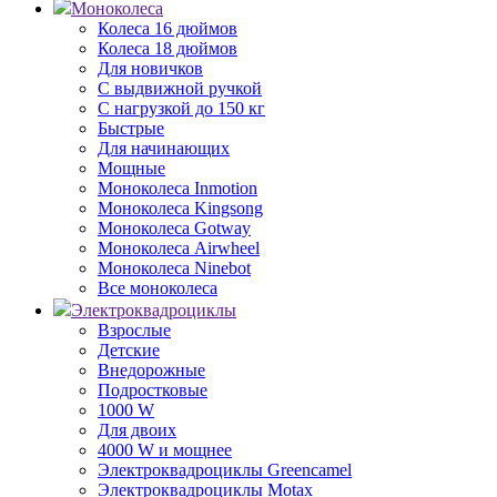
Моноколеса
Колеса 16 дюймов
Колеса 18 дюймов
Для новичков
С выдвижной ручкой
С нагрузкой до 150 кг
Быстрые
Для начинающих
Мощные
Моноколеса Inmotion
Моноколеса Kingsong
Моноколеса Gotway
Моноколеса Airwheel
Моноколеса Ninebot
Все моноколеса
Электроквадроциклы
Взрослые
Детские
Внедорожные
Подростковые
1000 W
Для двоих
4000 W и мощнее
Электроквадроциклы Greencamel
Электроквадроциклы Motax