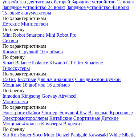
устройства для тяговых батарей
Зарядное устройство 12 вольт
Зарядное устройство 24 вольт
Зарядное устройство 48 вольт
Тяговые аккумуляторы
По характеристикам
Детские
Минисигвеи
По бренду
Mini Robot
Smartone
Mini Robot Pro
Сигвеи
По характеристикам
Космос
С ручкой
10 дюймов
По бренду
Smart Balance
ibalance
Kiwano
GT Giro
Smartone
Гироскутеры
По характеристикам
150 кг.
Быстрые
Для начинающих
С выдвижной ручкой
Мощные
18 дюймов
16 дюймов
По бренду
Inmotion
Kingsong
Gotway
Airwheel
Моноколеса
По характеристикам
Электропитбайки
Чоппер
Эндуро
4 Kw
Взрослые
Кроссовые
Электромотороллеры
Китайские
Спортивные
Детские
Мощные
4 колеса
Круизеры
В кредит
По бренду
Sur Ron
Super Soco Moto
Denzel
Panigale
Kawasaki
White Siberia