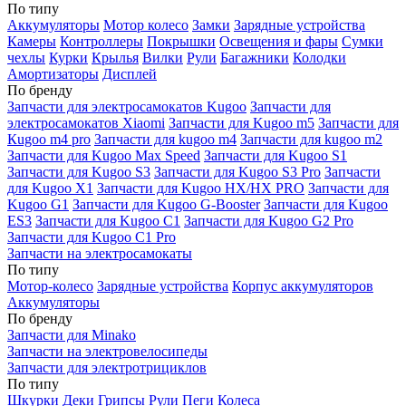
По типу
Аккумуляторы
Мотор колесо
Замки
Зарядные устройства
Камеры
Контроллеры
Покрышки
Освещения и фары
Сумки
чехлы
Курки
Крылья
Вилки
Рули
Багажники
Колодки
Амортизаторы
Дисплей
По бренду
Запчасти для электросамокатов Kugoo
Запчасти для
электросамокатов Xiaomi
Запчасти для Kugoo m5
Запчасти для
Кugoo m4 pro
Запчасти для kugoo m4
Запчасти для kugoo m2
Запчасти для Kugoo Max Speed
Запчасти для Kugoo S1
Запчасти для Kugoo S3
Запчасти для Kugoo S3 Pro
Запчасти
для Kugoo X1
Запчасти для Kugoo HX/HX PRO
Запчасти для
Kugoo G1
Запчасти для Kugoo G-Booster
Запчасти для Kugoo
ES3
Запчасти для Kugoo C1
Запчасти для Kugoo G2 Pro
Запчасти для Kugoo C1 Pro
Запчасти на электросамокаты
По типу
Мотор-колесо
Зарядные устройства
Корпус аккумуляторов
Аккумуляторы
По бренду
Запчасти для Minako
Запчасти на электровелосипеды
Запчасти для электротрициклов
По типу
Шкурки
Деки
Грипсы
Рули
Пеги
Колеса