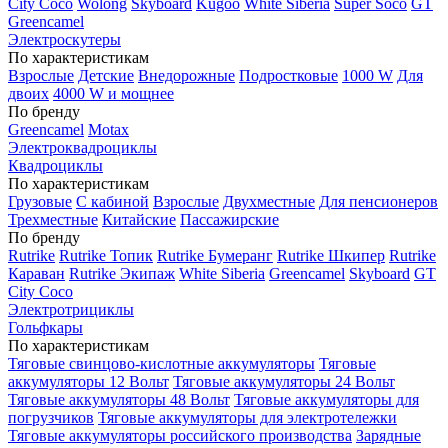
City Coco
Wolong
Skyboard
Kugoo
White Siberia
Super Soco
GT
Greencamel
Электроскутеры
По характеристикам
Взрослые
Детские
Внедорожные
Подростковые
1000 W
Для
двоих
4000 W и мощнее
По бренду
Greencamel
Motax
Электроквадроциклы
Квадроциклы
По характеристикам
Грузовые
С кабиной
Взрослые
Двухместные
Для пенсионеров
Трехместные
Китайские
Пассажирские
По бренду
Rutrike
Rutrike Топик
Rutrike Бумеранг
Rutrike Шкипер
Rutrike
Караван
Rutrike Экипаж
White Siberia
Greencamel
Skyboard
GT
City Coco
Электротрициклы
Гольфкары
По характеристикам
Тяговые свинцово-кислотные аккумуляторы
Тяговые
аккумуляторы 12 Вольт
Тяговые аккумуляторы 24 Вольт
Тяговые аккумуляторы 48 Вольт
Тяговые аккумуляторы для
погрузчиков
Тяговые аккумуляторы для электротележки
Тяговые аккумуляторы российского производства
Зарядные