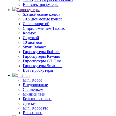
Все электроскутеры
Гироскутеры
6.5 дюймовые колеса
10.5 дюймовые колеса
С аквазащитой
С приложением ТаоТао
Космос
С ручкой
10 дюймов
Smart Balance
Гироскутеры ibalance
Гироскутеры Kiwano
Гироскутеры GT Giro
Гироскутеры Smartone
Все гироскутеры
Сигвеи
Mini Robot
Внедорожные
С сиденьем
Минисигвеи
Большие сигвеи
Детские
Mini Robot Pro
Все сигвеи