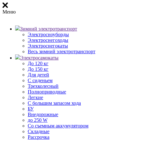
Меню
Зимний электротранспорт
Электросноуборды
Электроснегоходы
Электроснегокаты
Весь зимний электротранспорт
Электросамокаты
До 120 кг
До 150 кг
Для детей
С сиденьем
Трехколесный
Полноприводные
Легкие
С большим запасом хода
БУ
Внедорожные
до 250 W
Со съемным аккумулятором
Складные
Рассрочка