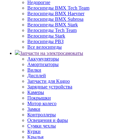
Недорогие
Велосипеды BMX Tech Team
Велосипеды BMX Haevner
Велосипеды BMX Subrosa
Велосипеды BMX Stark
Велосипеды Tech Team
Велосипеды Stark
Велосипеды РВЗ
Все велосипеды
Запчасти на электросамокаты
Аккумуляторы
Амортизаторы
Вилки
Дисплей
Запчасти для Kugoo
Зарядные устройства
Камеры
Покрышки
Мотор колесо
Замки
Контроллеры
Освещения и фары
Сумки чехлы
Курки
Крылья