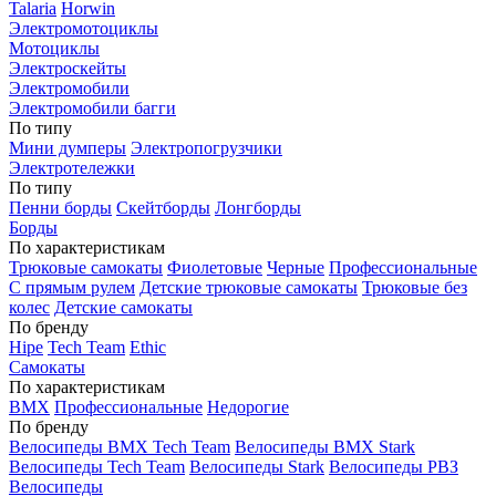
Talaria
Horwin
Электромотоциклы
Мотоциклы
Электроскейты
Электромобили
Электромобили багги
По типу
Мини думперы
Электропогрузчики
Электротележки
По типу
Пенни борды
Скейтборды
Лонгборды
Борды
По характеристикам
Трюковые самокаты
Фиолетовые
Черные
Профессиональные
С прямым рулем
Детские трюковые самокаты
Трюковые без
колес
Детские самокаты
По бренду
Hipe
Tech Team
Ethic
Самокаты
По характеристикам
BMX
Профессиональные
Недорогие
По бренду
Велосипеды BMX Tech Team
Велосипеды BMX Stark
Велосипеды Tech Team
Велосипеды Stark
Велосипеды РВЗ
Велосипеды