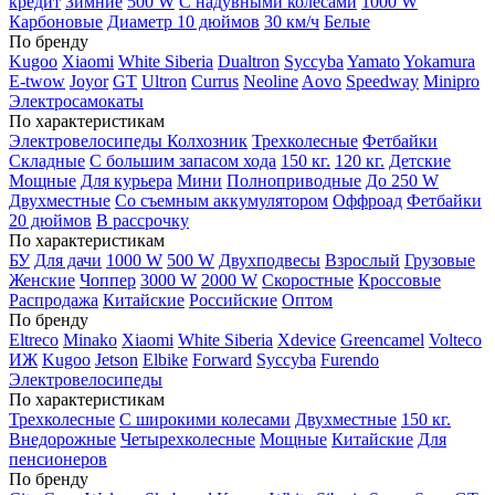
кредит
Зимние
500 W
С надувными колесами
1000 W
Карбоновые
Диаметр 10 дюймов
30 км/ч
Белые
По бренду
Kugoo
Xiaomi
White Siberia
Dualtron
Syccyba
Yamato
Yokamura
E-twow
Joyor
GT
Ultron
Currus
Neoline
Aovo
Speedway
Minipro
Электросамокаты
По характеристикам
Электровелосипеды Колхозник
Трехколесные
Фетбайки
Складные
С большим запасом хода
150 кг.
120 кг.
Детские
Мощные
Для курьера
Мини
Полноприводные
До 250 W
Двухместные
Со съемным аккумулятором
Оффроад
Фетбайки
20 дюймов
В рассрочку
По характеристикам
БУ
Для дачи
1000 W
500 W
Двухподвесы
Взрослый
Грузовые
Женские
Чоппер
3000 W
2000 W
Скоростные
Кроссовые
Распродажа
Китайские
Российские
Оптом
По бренду
Eltreco
Minako
Xiaomi
White Siberia
Xdevice
Greencamel
Volteco
ИЖ
Kugoo
Jetson
Elbike
Forward
Syccyba
Furendo
Электровелосипеды
По характеристикам
Трехколесные
С широкими колесами
Двухместные
150 кг.
Внедорожные
Четырехколесные
Мощные
Китайские
Для
пенсионеров
По бренду