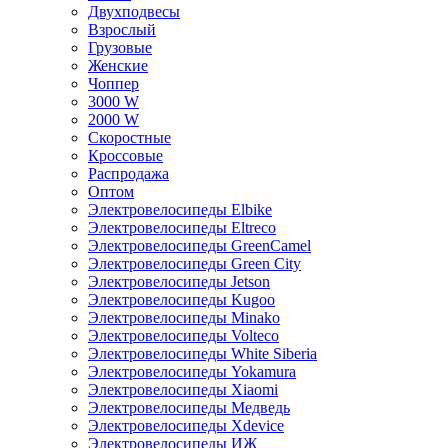
Двухподвесы
Взрослый
Грузовые
Женские
Чоппер
3000 W
2000 W
Скоростные
Кроссовые
Распродажа
Оптом
Электровелосипеды Elbike
Электровелосипеды Eltreco
Электровелосипеды GreenCamel
Электровелосипеды Green City
Электровелосипеды Jetson
Электровелосипеды Kugoo
Электровелосипеды Minako
Электровелосипеды Volteco
Электровелосипеды White Siberia
Электровелосипеды Yokamura
Электровелосипеды Xiaomi
Электровелосипеды Медведь
Электровелосипеды Xdevice
Электровелосипеды ИЖ