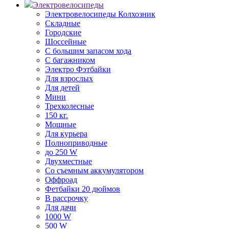
Электровелосипеды
Электровелосипеды Колхозник
Складные
Городские
Шоссейные
С большим запасом хода
С багажником
Электро Фэтбайки
Для взрослых
Для детей
Мини
Трехколесные
150 кг.
Мощные
Для курьера
Полноприводные
до 250 W
Двухместные
Со съемным аккумулятором
Оффроад
Фетбайки 20 дюймов
В рассрочку
Для дачи
1000 W
500 W