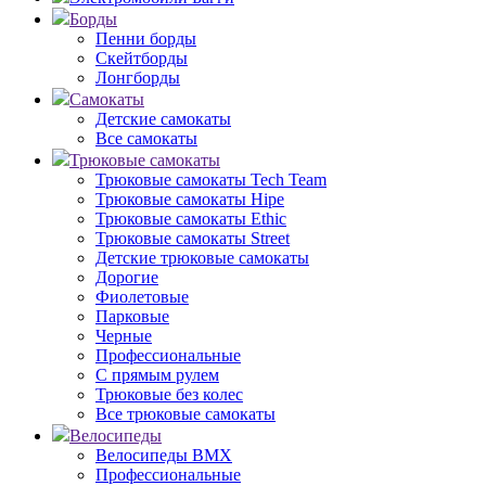
Борды
Пенни борды
Скейтборды
Лонгборды
Самокаты
Детские самокаты
Все самокаты
Трюковые самокаты
Трюковые самокаты Tech Team
Трюковые самокаты Hipe
Трюковые самокаты Ethic
Трюковые самокаты Street
Детские трюковые самокаты
Дорогие
Фиолетовые
Парковые
Черные
Профессиональные
С прямым рулем
Трюковые без колес
Все трюковые самокаты
Велосипеды
Велосипеды BMX
Профессиональные