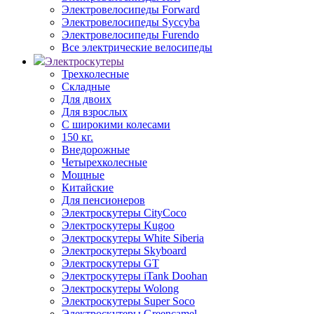
Электровелосипеды Forward
Электровелосипеды Syccyba
Электровелосипеды Furendo
Все электрические велосипеды
Электроскутеры
Трехколесные
Складные
Для двоих
Для взрослых
С широкими колесами
150 кг.
Внедорожные
Четырехколесные
Мощные
Китайские
Для пенсионеров
Электроскутеры CityCoco
Электроскутеры Kugoo
Электроскутеры White Siberia
Электроскутеры Skyboard
Электроскутеры GT
Электроскутеры iTank Doohan
Электроскутеры Wolong
Электроскутеры Super Soco
Электроскутеры Greencamel