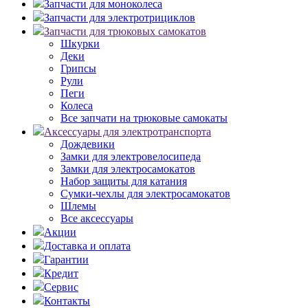
Запчасти для моноколеса
Запчасти для электротрициклов
Запчасти для трюковых самокатов
Шкурки
Деки
Грипсы
Рули
Пеги
Колеса
Все запчати на трюковые самокаты
Аксессуары для электротранспорта
Дождевики
Замки для электровелосипеда
Замки для электросамокатов
Набор защиты для катания
Сумки-чехлы для электросамокатов
Шлемы
Все аксессуары
Акции
Доставка и оплата
Гарантии
Кредит
Сервис
Контакты