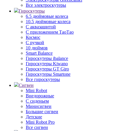
Все электроскутеры
Гироскутеры
6.5 дюймовые колеса
10.5 дюймовые колеса
С аквазащитой
С приложением ТаоТао
Космос
С ручкой
10 дюймов
Smart Balance
Гироскутеры ibalance
Гироскутеры Kiwano
Гироскутеры GT Giro
Гироскутеры Smartone
Все гироскутеры
Сигвеи
Mini Robot
Внедорожные
С сиденьем
Минисигвеи
Большие сигвеи
Детские
Mini Robot Pro
Все сигвеи