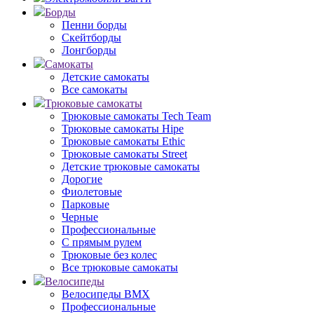
Борды
Пенни борды
Скейтборды
Лонгборды
Самокаты
Детские самокаты
Все самокаты
Трюковые самокаты
Трюковые самокаты Tech Team
Трюковые самокаты Hipe
Трюковые самокаты Ethic
Трюковые самокаты Street
Детские трюковые самокаты
Дорогие
Фиолетовые
Парковые
Черные
Профессиональные
С прямым рулем
Трюковые без колес
Все трюковые самокаты
Велосипеды
Велосипеды BMX
Профессиональные