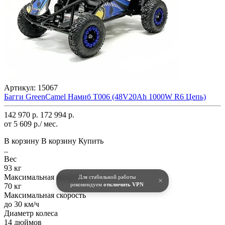
Артикул:
15067
Багги GreenCamel Намиб T006 (48V20Ah 1000W R6 Цепь)
142 970 р.
172 994 р.
от 5 609 р./ мес.
В корзину
В корзину
Купить
..
Вес
93 кг
Максимальная нагрузка
Для стабильной работы
×
рекомендуем
отключить VPN
70 кг
Максимальная скорость
до 30 км/ч
Диаметр колеса
14 дюймов