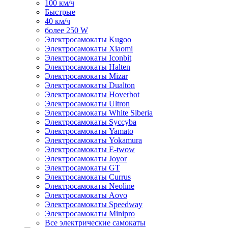
100 км/ч
Быстрые
40 км/ч
более 250 W
Электросамокаты Kugoo
Электросамокаты Xiaomi
Электросамокаты Iconbit
Электросамокаты Halten
Электросамокаты Mizar
Электросамокаты Dualton
Электросамокаты Hoverbot
Электросамокаты Ultron
Электросамокаты White Siberia
Электросамокаты Syccyba
Электросамокаты Yamato
Электросамокаты Yokamura
Электросамокаты E-twow
Электросамокаты Joyor
Электросамокаты GT
Электросамокаты Currus
Электросамокаты Neoline
Электросамокаты Aovo
Электросамокаты Speedway
Электросамокаты Minipro
Все электрические самокаты