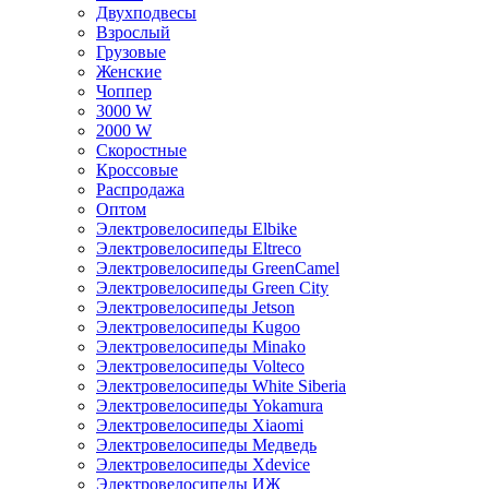
Двухподвесы
Взрослый
Грузовые
Женские
Чоппер
3000 W
2000 W
Скоростные
Кроссовые
Распродажа
Оптом
Электровелосипеды Elbike
Электровелосипеды Eltreco
Электровелосипеды GreenCamel
Электровелосипеды Green City
Электровелосипеды Jetson
Электровелосипеды Kugoo
Электровелосипеды Minako
Электровелосипеды Volteco
Электровелосипеды White Siberia
Электровелосипеды Yokamura
Электровелосипеды Xiaomi
Электровелосипеды Медведь
Электровелосипеды Xdevice
Электровелосипеды ИЖ