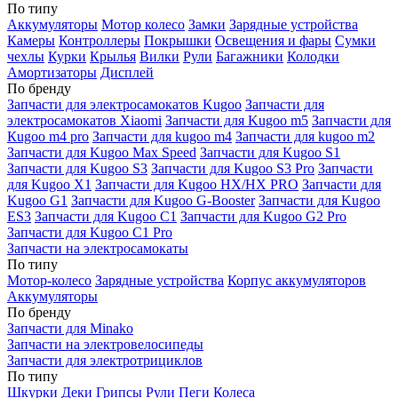
По типу
Аккумуляторы
Мотор колесо
Замки
Зарядные устройства
Камеры
Контроллеры
Покрышки
Освещения и фары
Сумки
чехлы
Курки
Крылья
Вилки
Рули
Багажники
Колодки
Амортизаторы
Дисплей
По бренду
Запчасти для электросамокатов Kugoo
Запчасти для
электросамокатов Xiaomi
Запчасти для Kugoo m5
Запчасти для
Кugoo m4 pro
Запчасти для kugoo m4
Запчасти для kugoo m2
Запчасти для Kugoo Max Speed
Запчасти для Kugoo S1
Запчасти для Kugoo S3
Запчасти для Kugoo S3 Pro
Запчасти
для Kugoo X1
Запчасти для Kugoo HX/HX PRO
Запчасти для
Kugoo G1
Запчасти для Kugoo G-Booster
Запчасти для Kugoo
ES3
Запчасти для Kugoo C1
Запчасти для Kugoo G2 Pro
Запчасти для Kugoo C1 Pro
Запчасти на электросамокаты
По типу
Мотор-колесо
Зарядные устройства
Корпус аккумуляторов
Аккумуляторы
По бренду
Запчасти для Minako
Запчасти на электровелосипеды
Запчасти для электротрициклов
По типу
Шкурки
Деки
Грипсы
Рули
Пеги
Колеса