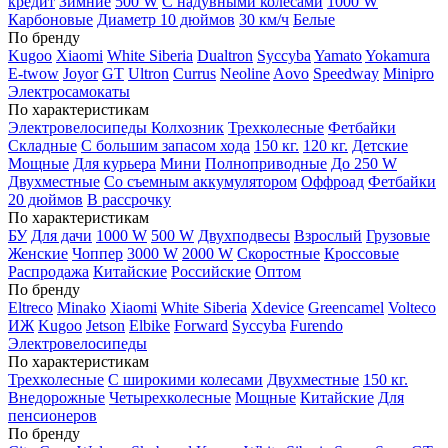
кредит
Зимние
500 W
С надувными колесами
1000 W
Карбоновые
Диаметр 10 дюймов
30 км/ч
Белые
По бренду
Kugoo
Xiaomi
White Siberia
Dualtron
Syccyba
Yamato
Yokamura
E-twow
Joyor
GT
Ultron
Currus
Neoline
Aovo
Speedway
Minipro
Электросамокаты
По характеристикам
Электровелосипеды Колхозник
Трехколесные
Фетбайки
Складные
С большим запасом хода
150 кг.
120 кг.
Детские
Мощные
Для курьера
Мини
Полноприводные
До 250 W
Двухместные
Со съемным аккумулятором
Оффроад
Фетбайки
20 дюймов
В рассрочку
По характеристикам
БУ
Для дачи
1000 W
500 W
Двухподвесы
Взрослый
Грузовые
Женские
Чоппер
3000 W
2000 W
Скоростные
Кроссовые
Распродажа
Китайские
Российские
Оптом
По бренду
Eltreco
Minako
Xiaomi
White Siberia
Xdevice
Greencamel
Volteco
ИЖ
Kugoo
Jetson
Elbike
Forward
Syccyba
Furendo
Электровелосипеды
По характеристикам
Трехколесные
С широкими колесами
Двухместные
150 кг.
Внедорожные
Четырехколесные
Мощные
Китайские
Для
пенсионеров
По бренду