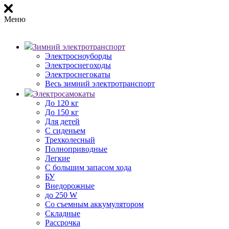
Меню
Зимний электротранспорт
Электросноуборды
Электроснегоходы
Электроснегокаты
Весь зимний электротранспорт
Электросамокаты
До 120 кг
До 150 кг
Для детей
С сиденьем
Трехколесный
Полноприводные
Легкие
С большим запасом хода
БУ
Внедорожные
до 250 W
Со съемным аккумулятором
Складные
Рассрочка