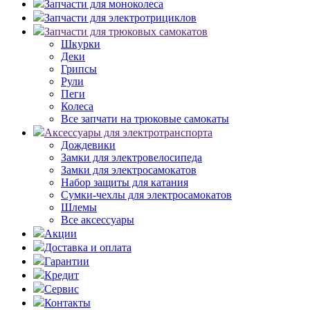
Запчасти для моноколеса
Запчасти для электротрициклов
Запчасти для трюковых самокатов
Шкурки
Деки
Грипсы
Рули
Пеги
Колеса
Все запчати на трюковые самокаты
Аксессуары для электротранспорта
Дождевики
Замки для электровелосипеда
Замки для электросамокатов
Набор защиты для катания
Сумки-чехлы для электросамокатов
Шлемы
Все аксессуары
Акции
Доставка и оплата
Гарантии
Кредит
Сервис
Контакты