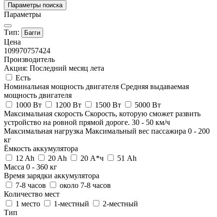
Параметры поиска
Параметры
Тип:
Багги
Цена
109970
757424
Производитель
Акция: Последний месяц лета
Есть
Номинальная мощность двигателя
Средняя выдаваемая
мощность двигателя
1000 Вт
1200 Вт
1500 Вт
5000 Вт
Максимальная скорость
Скорость, которую сможет развить
устройство на ровной прямой дороге.
30
-
50
км/ч
Максимальная нагрузка
Максимальный вес пассажира
0
-
200
кг
Ёмкость аккумулятора
12 Ah
20 Ah
20 А*ч
51 Ah
Масса
0
-
360
кг
Время зарядки аккумулятора
7-8 часов
около 7-8 часов
Количество мест
1 место
1-местный
2-местный
Тип