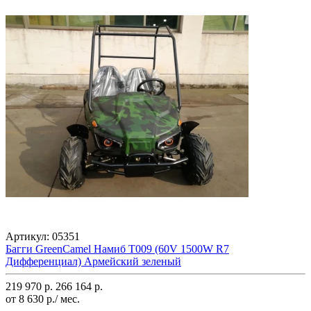
Артикул:
05351
Багги GreenCamel Намиб T009 (60V 1500W R7
Дифференциал) Армейский зеленый
219 970 р.
266 164 р.
от 8 630 р./ мес.