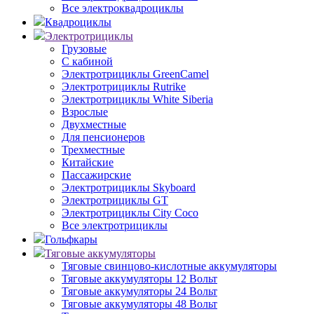
Все электроквадроциклы
Квадроциклы
Электротрициклы
Грузовые
С кабиной
Электротрициклы GreenCamel
Электротрициклы Rutrike
Электротрициклы White Siberia
Взрослые
Двухместные
Для пенсионеров
Трехместные
Китайские
Пассажирские
Электротрициклы Skyboard
Электротрициклы GT
Электротрициклы City Coco
Все электротрициклы
Гольфкары
Тяговые аккумуляторы
Тяговые свинцово-кислотные аккумуляторы
Тяговые аккумуляторы 12 Вольт
Тяговые аккумуляторы 24 Вольт
Тяговые аккумуляторы 48 Вольт