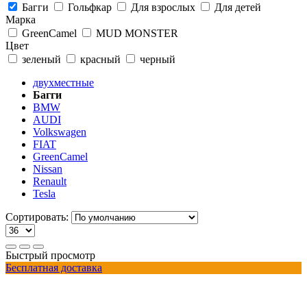
Багги
Гольфкар
Для взрослых
Для детей
Марка
GreenCamel
MUD MONSTER
Цвет
зеленый
красный
черный
двухместные
Багги
BMW
AUDI
Volkswagen
FIAT
GreenCamel
Nissan
Renault
Tesla
Сортировать:
Быстрый просмотр
Бесплатная доставка