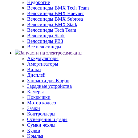
Недорогие
Велосипеды BMX Tech Team
Велосипеды BMX Haevner
Велосипеды BMX Subrosa
Велосипеды BMX Stark
Велосипеды Tech Team
Велосипеды Stark
Велосипеды РВЗ
Все велосипеды
Запчасти на электросамокаты
Аккумуляторы
Амортизаторы
Вилки
Дисплей
Запчасти для Kugoo
Зарядные устройства
Камеры
Покрышки
Мотор колесо
Замки
Контроллеры
Освещения и фары
Сумки чехлы
Курки
Крылья