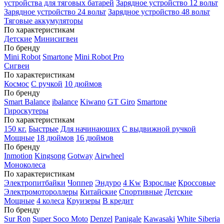
устройства для тяговых батарей
Зарядное устройство 12 вольт
Зарядное устройство 24 вольт
Зарядное устройство 48 вольт
Тяговые аккумуляторы
По характеристикам
Детские
Минисигвеи
По бренду
Mini Robot
Smartone
Mini Robot Pro
Сигвеи
По характеристикам
Космос
С ручкой
10 дюймов
По бренду
Smart Balance
ibalance
Kiwano
GT Giro
Smartone
Гироскутеры
По характеристикам
150 кг.
Быстрые
Для начинающих
С выдвижной ручкой
Мощные
18 дюймов
16 дюймов
По бренду
Inmotion
Kingsong
Gotway
Airwheel
Моноколеса
По характеристикам
Электропитбайки
Чоппер
Эндуро
4 Kw
Взрослые
Кроссовые
Электромотороллеры
Китайские
Спортивные
Детские
Мощные
4 колеса
Круизеры
В кредит
По бренду
Sur Ron
Super Soco Moto
Denzel
Panigale
Kawasaki
White Siberia