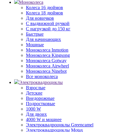
Моноколеса
Колеса 16 дюймов
Колеса 18 дюймов
Для новичков
С выдвижной ручкой
С нагрузкой до 150 кг
Быстрые
Для начинающих
Мощные
Моноколеса Inmotion
Моноколеса Kingsong
Моноколеса Gotway
Моноколеса Airwheel
Моноколеса Ninebot
Все моноколеса
Электроквадроциклы
Взрослые
Детские
Внедорожные
Подростковые
1000 W
Для двоих
4000 W и мощнее
Электроквадроциклы Greencamel
Электроквадроциклы Motax