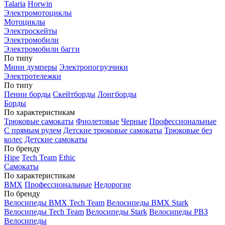
Talaria
Horwin
Электромотоциклы
Мотоциклы
Электроскейты
Электромобили
Электромобили багги
По типу
Мини думперы
Электропогрузчики
Электротележки
По типу
Пенни борды
Скейтборды
Лонгборды
Борды
По характеристикам
Трюковые самокаты
Фиолетовые
Черные
Профессиональные
С прямым рулем
Детские трюковые самокаты
Трюковые без
колес
Детские самокаты
По бренду
Hipe
Tech Team
Ethic
Самокаты
По характеристикам
BMX
Профессиональные
Недорогие
По бренду
Велосипеды BMX Tech Team
Велосипеды BMX Stark
Велосипеды Tech Team
Велосипеды Stark
Велосипеды РВЗ
Велосипеды