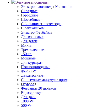
Электровелосипеды
Электровелосипеды Колхозник
Складные
Городские
Шоссейные
С большим запасом хода
С багажником
Электро Фэтбайки
Для взрослых
Для детей
Мини
Трехколесные
150 кг.
Мощные
Для курьера
Полноприводные
до 250 W
Двухместные
Со съемным аккумулятором
Оффроад
Фетбайки 20 дюймов
В рассрочку
Для дачи
1000 W
500 W