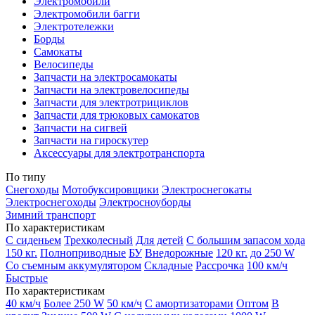
Электромобили
Электромобили багги
Электротележки
Борды
Самокаты
Велосипеды
Запчасти на электросамокаты
Запчасти на электровелосипеды
Запчасти для электротрициклов
Запчасти для трюковых самокатов
Запчасти на сигвей
Запчасти на гироскутер
Аксессуары для электротранспорта
По типу
Снегоходы
Мотобуксировщики
Электроснегокаты
Электроснегоходы
Электросноуборды
Зимний транспорт
По характеристикам
С сиденьем
Трехколесный
Для детей
С большим запасом хода
150 кг.
Полноприводные
БУ
Внедорожные
120 кг.
до 250 W
Со съемным аккумулятором
Складные
Рассрочка
100 км/ч
Быстрые
По характеристикам
40 км/ч
Более 250 W
50 км/ч
С амортизаторами
Оптом
В