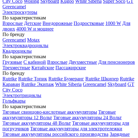
City Coco
Wolong
Skyboard
Kugoo
White Siberia
Super Soco
GT
Greencamel
Электроскутеры
По характеристикам
Взрослые
Детские
Внедорожные
Подростковые
1000 W
Для
двоих
4000 W и мощнее
По бренду
Greencamel
Motax
Электроквадроциклы
Квадроциклы
По характеристикам
Грузовые
С кабиной
Взрослые
Двухместные
Для пенсионеров
Трехместные
Китайские
Пассажирские
По бренду
Rutrike
Rutrike Топик
Rutrike Бумеранг
Rutrike Шкипер
Rutrike
Караван
Rutrike Экипаж
White Siberia
Greencamel
Skyboard
GT
City Coco
Электротрициклы
Гольфкары
По характеристикам
Тяговые свинцово-кислотные аккумуляторы
Тяговые
аккумуляторы 12 Вольт
Тяговые аккумуляторы 24 Вольт
Тяговые аккумуляторы 48 Вольт
Тяговые аккумуляторы для
погрузчиков
Тяговые аккумуляторы для электротележки
Тяговые аккумуляторы российского производства
Зарядные