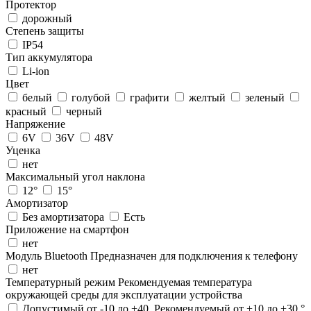
Протектор
дорожный
Степень защиты
IP54
Тип аккумулятора
Li-ion
Цвет
белый
голубой
графити
желтый
зеленый
красный
черный
Напряжение
6V
36V
48V
Уценка
нет
Максимальный угол наклона
12°
15°
Амортизатор
Без амортизатора
Есть
Приложение на смартфон
нет
Модуль Bluetooth
Предназначен для подключения к телефону
нет
Температурный режим
Рекомендуемая температура
окружающей среды для эксплуатации устройства
Допустимый от -10 до +40. Рекомендуемый от +10 до +30 °