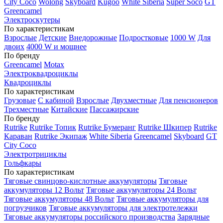
City Coco
Wolong
Skyboard
Kugoo
White Siberia
Super Soco
GT
Greencamel
Электроскутеры
По характеристикам
Взрослые
Детские
Внедорожные
Подростковые
1000 W
Для
двоих
4000 W и мощнее
По бренду
Greencamel
Motax
Электроквадроциклы
Квадроциклы
По характеристикам
Грузовые
С кабиной
Взрослые
Двухместные
Для пенсионеров
Трехместные
Китайские
Пассажирские
По бренду
Rutrike
Rutrike Топик
Rutrike Бумеранг
Rutrike Шкипер
Rutrike
Караван
Rutrike Экипаж
White Siberia
Greencamel
Skyboard
GT
City Coco
Электротрициклы
Гольфкары
По характеристикам
Тяговые свинцово-кислотные аккумуляторы
Тяговые
аккумуляторы 12 Вольт
Тяговые аккумуляторы 24 Вольт
Тяговые аккумуляторы 48 Вольт
Тяговые аккумуляторы для
погрузчиков
Тяговые аккумуляторы для электротележки
Тяговые аккумуляторы российского производства
Зарядные