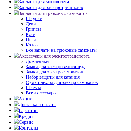
Запчасти для моноколеса
Запчасти для электротрициклов
Запчасти для трюковых самокатов
Шкурки
Деки
Грипсы
Рули
Пеги
Колеса
Все запчати на трюковые самокаты
Аксессуары для электротранспорта
Дождевики
Замки для электровелосипеда
Замки для электросамокатов
Набор защиты для катания
Сумки-чехлы для электросамокатов
Шлемы
Все аксессуары
Акции
Доставка и оплата
Гарантии
Кредит
Сервис
Контакты