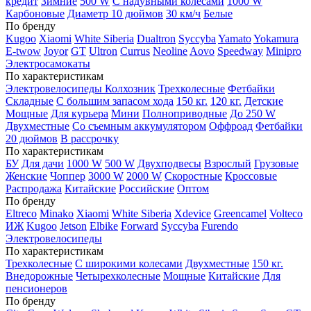
кредит
Зимние
500 W
С надувными колесами
1000 W
Карбоновые
Диаметр 10 дюймов
30 км/ч
Белые
По бренду
Kugoo
Xiaomi
White Siberia
Dualtron
Syccyba
Yamato
Yokamura
E-twow
Joyor
GT
Ultron
Currus
Neoline
Aovo
Speedway
Minipro
Электросамокаты
По характеристикам
Электровелосипеды Колхозник
Трехколесные
Фетбайки
Складные
С большим запасом хода
150 кг.
120 кг.
Детские
Мощные
Для курьера
Мини
Полноприводные
До 250 W
Двухместные
Со съемным аккумулятором
Оффроад
Фетбайки
20 дюймов
В рассрочку
По характеристикам
БУ
Для дачи
1000 W
500 W
Двухподвесы
Взрослый
Грузовые
Женские
Чоппер
3000 W
2000 W
Скоростные
Кроссовые
Распродажа
Китайские
Российские
Оптом
По бренду
Eltreco
Minako
Xiaomi
White Siberia
Xdevice
Greencamel
Volteco
ИЖ
Kugoo
Jetson
Elbike
Forward
Syccyba
Furendo
Электровелосипеды
По характеристикам
Трехколесные
С широкими колесами
Двухместные
150 кг.
Внедорожные
Четырехколесные
Мощные
Китайские
Для
пенсионеров
По бренду