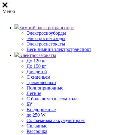
Меню
Зимний электротранспорт
Электросноуборды
Электроснегоходы
Электроснегокаты
Весь зимний электротранспорт
Электросамокаты
До 120 кг
До 150 кг
Для детей
С сиденьем
Трехколесный
Полноприводные
Легкие
С большим запасом хода
БУ
Внедорожные
до 250 W
Со съемным аккумулятором
Складные
Рассрочка