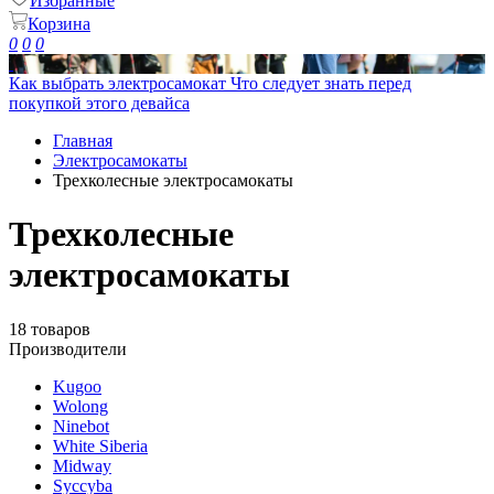
Избранные
Корзина
0
0
0
Как выбрать электросамокат
Что следует знать перед
покупкой этого девайса
Главная
Электросамокаты
Трехколесные электросамокаты
Трехколесные
электросамокаты
18 товаров
Производители
Kugoo
Wolong
Ninebot
White Siberia
Midway
Syccyba