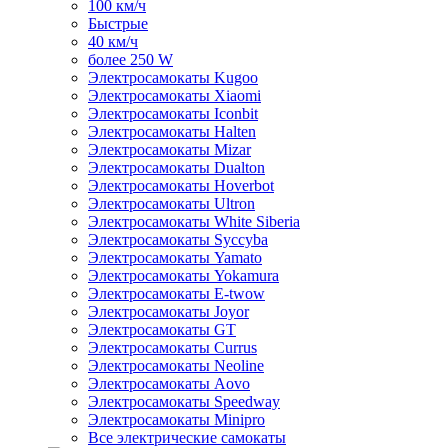
100 км/ч
Быстрые
40 км/ч
более 250 W
Электросамокаты Kugoo
Электросамокаты Xiaomi
Электросамокаты Iconbit
Электросамокаты Halten
Электросамокаты Mizar
Электросамокаты Dualton
Электросамокаты Hoverbot
Электросамокаты Ultron
Электросамокаты White Siberia
Электросамокаты Syccyba
Электросамокаты Yamato
Электросамокаты Yokamura
Электросамокаты E-twow
Электросамокаты Joyor
Электросамокаты GT
Электросамокаты Currus
Электросамокаты Neoline
Электросамокаты Aovo
Электросамокаты Speedway
Электросамокаты Minipro
Все электрические самокаты