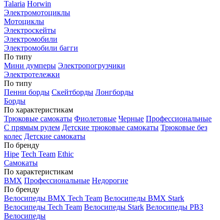
Talaria
Horwin
Электромотоциклы
Мотоциклы
Электроскейты
Электромобили
Электромобили багги
По типу
Мини думперы
Электропогрузчики
Электротележки
По типу
Пенни борды
Скейтборды
Лонгборды
Борды
По характеристикам
Трюковые самокаты
Фиолетовые
Черные
Профессиональные
С прямым рулем
Детские трюковые самокаты
Трюковые без
колес
Детские самокаты
По бренду
Hipe
Tech Team
Ethic
Самокаты
По характеристикам
BMX
Профессиональные
Недорогие
По бренду
Велосипеды BMX Tech Team
Велосипеды BMX Stark
Велосипеды Tech Team
Велосипеды Stark
Велосипеды РВЗ
Велосипеды