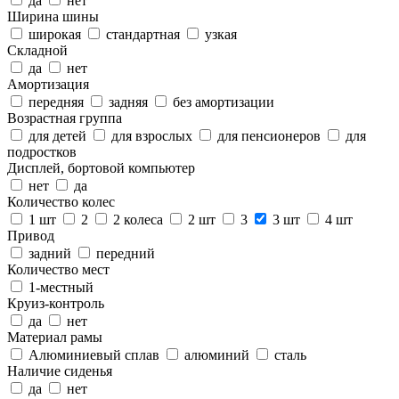
да
нет
Ширина шины
широкая
стандартная
узкая
Складной
да
нет
Амортизация
передняя
задняя
без амортизации
Возрастная группа
для детей
для взрослых
для пенсионеров
для
подростков
Дисплей, бортовой компьютер
нет
да
Количество колес
1 шт
2
2 колеса
2 шт
3
3 шт
4 шт
Привод
задний
передний
Количество мест
1-местный
Круиз-контроль
да
нет
Материал рамы
Алюминиевый сплав
алюминий
сталь
Наличие сиденья
да
нет