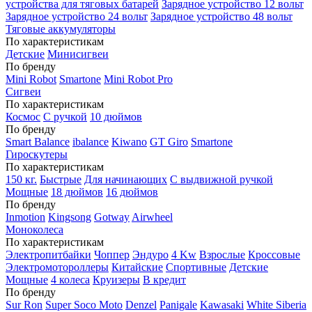
устройства для тяговых батарей
Зарядное устройство 12 вольт
Зарядное устройство 24 вольт
Зарядное устройство 48 вольт
Тяговые аккумуляторы
По характеристикам
Детские
Минисигвеи
По бренду
Mini Robot
Smartone
Mini Robot Pro
Сигвеи
По характеристикам
Космос
С ручкой
10 дюймов
По бренду
Smart Balance
ibalance
Kiwano
GT Giro
Smartone
Гироскутеры
По характеристикам
150 кг.
Быстрые
Для начинающих
С выдвижной ручкой
Мощные
18 дюймов
16 дюймов
По бренду
Inmotion
Kingsong
Gotway
Airwheel
Моноколеса
По характеристикам
Электропитбайки
Чоппер
Эндуро
4 Kw
Взрослые
Кроссовые
Электромотороллеры
Китайские
Спортивные
Детские
Мощные
4 колеса
Круизеры
В кредит
По бренду
Sur Ron
Super Soco Moto
Denzel
Panigale
Kawasaki
White Siberia