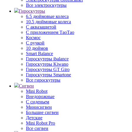
Все электроскутеры
Гироскутеры
6.5 дюймовые колеса
10.5 дюймовые колеса
С аквазащитой
С приложением ТаоТао
Космос
С ручкой
10 дюймов
Smart Balance
Гироскутеры ibalance
Гироскутеры Kiwano
Гироскутеры GT Giro
Гироскутеры Smartone
Все гироскутеры
Сигвеи
Mini Robot
Внедорожные
С сиденьем
Минисигвеи
Большие сигвеи
Детские
Mini Robot Pro
Все сигвеи