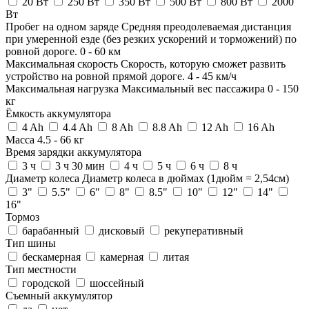
20 Вт
250 Вт
350 Вт
500 Вт
800 Вт
2000
Вт
Пробег на одном заряде
Средняя преодолеваемая дистанция
при умеренной езде (без резких ускорений и торможений) по
ровной дороге.
0
-
60
км
Максимальная скорость
Скорость, которую сможет развить
устройство на ровной прямой дороге.
4
-
45
км/ч
Максимальная нагрузка
Максимальный вес пассажира
0
-
150
кг
Ёмкость аккумулятора
4 Ah
4.4 Ah
8 Ah
8.8 Ah
12 Ah
16 Ah
Масса
4.5
-
66
кг
Время зарядки аккумулятора
3 ч
3 ч 30 мин
4 ч
5 ч
6 ч
8 ч
Диаметр колеса
Диаметр колеса в дюймах (1дюйм = 2,54см)
3"
5.5"
6"
8"
8.5"
10"
12"
14"
16"
Тормоз
барабанный
дисковый
рекуперативный
Тип шины
бескамерная
камерная
литая
Тип местности
городской
шоссейный
Съемный аккумулятор