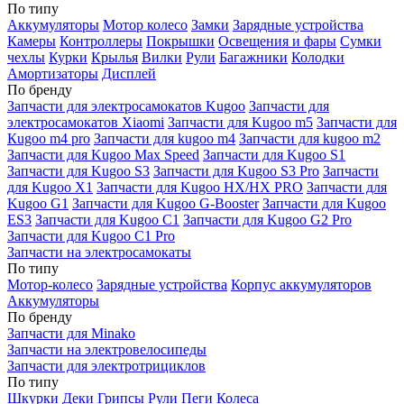
По типу
Аккумуляторы
Мотор колесо
Замки
Зарядные устройства
Камеры
Контроллеры
Покрышки
Освещения и фары
Сумки
чехлы
Курки
Крылья
Вилки
Рули
Багажники
Колодки
Амортизаторы
Дисплей
По бренду
Запчасти для электросамокатов Kugoo
Запчасти для
электросамокатов Xiaomi
Запчасти для Kugoo m5
Запчасти для
Кugoo m4 pro
Запчасти для kugoo m4
Запчасти для kugoo m2
Запчасти для Kugoo Max Speed
Запчасти для Kugoo S1
Запчасти для Kugoo S3
Запчасти для Kugoo S3 Pro
Запчасти
для Kugoo X1
Запчасти для Kugoo HX/HX PRO
Запчасти для
Kugoo G1
Запчасти для Kugoo G-Booster
Запчасти для Kugoo
ES3
Запчасти для Kugoo C1
Запчасти для Kugoo G2 Pro
Запчасти для Kugoo C1 Pro
Запчасти на электросамокаты
По типу
Мотор-колесо
Зарядные устройства
Корпус аккумуляторов
Аккумуляторы
По бренду
Запчасти для Minako
Запчасти на электровелосипеды
Запчасти для электротрициклов
По типу
Шкурки
Деки
Грипсы
Рули
Пеги
Колеса