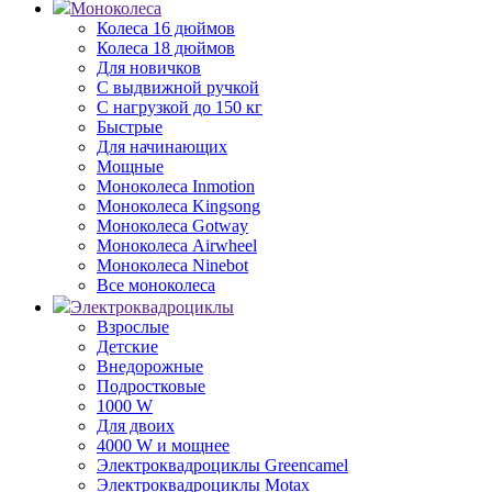
Моноколеса
Колеса 16 дюймов
Колеса 18 дюймов
Для новичков
С выдвижной ручкой
С нагрузкой до 150 кг
Быстрые
Для начинающих
Мощные
Моноколеса Inmotion
Моноколеса Kingsong
Моноколеса Gotway
Моноколеса Airwheel
Моноколеса Ninebot
Все моноколеса
Электроквадроциклы
Взрослые
Детские
Внедорожные
Подростковые
1000 W
Для двоих
4000 W и мощнее
Электроквадроциклы Greencamel
Электроквадроциклы Motax