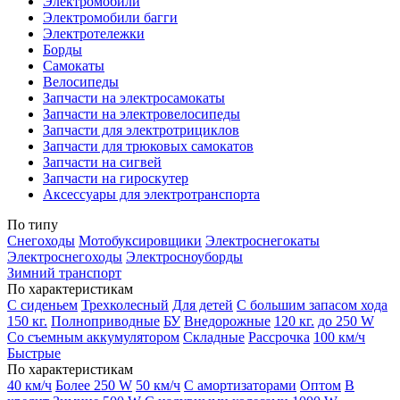
Электромобили
Электромобили багги
Электротележки
Борды
Самокаты
Велосипеды
Запчасти на электросамокаты
Запчасти на электровелосипеды
Запчасти для электротрициклов
Запчасти для трюковых самокатов
Запчасти на сигвей
Запчасти на гироскутер
Аксессуары для электротранспорта
По типу
Снегоходы
Мотобуксировщики
Электроснегокаты
Электроснегоходы
Электросноуборды
Зимний транспорт
По характеристикам
С сиденьем
Трехколесный
Для детей
С большим запасом хода
150 кг.
Полноприводные
БУ
Внедорожные
120 кг.
до 250 W
Со съемным аккумулятором
Складные
Рассрочка
100 км/ч
Быстрые
По характеристикам
40 км/ч
Более 250 W
50 км/ч
С амортизаторами
Оптом
В