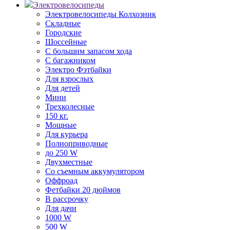
Электровелосипеды
Электровелосипеды Колхозник
Складные
Городские
Шоссейные
С большим запасом хода
С багажником
Электро Фэтбайки
Для взрослых
Для детей
Мини
Трехколесные
150 кг.
Мощные
Для курьера
Полноприводные
до 250 W
Двухместные
Со съемным аккумулятором
Оффроад
Фетбайки 20 дюймов
В рассрочку
Для дачи
1000 W
500 W