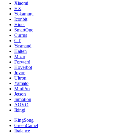
Xiaomi
HX
Yokamura
Iconbit
Hiper
SmartOne
Currus
GT
Yasmand
Halten
Mizar
Forward
Hoverbot
Joyor
Ultron
Yamato
MiniPro
Jetson
Inmotion
AOVO
Ikingi
KingSong
GreenCamel
Ibalance