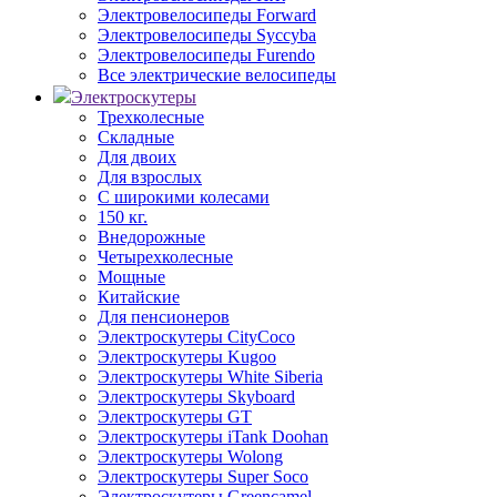
Электровелосипеды Forward
Электровелосипеды Syccyba
Электровелосипеды Furendo
Все электрические велосипеды
Электроскутеры
Трехколесные
Складные
Для двоих
Для взрослых
С широкими колесами
150 кг.
Внедорожные
Четырехколесные
Мощные
Китайские
Для пенсионеров
Электроскутеры CityCoco
Электроскутеры Kugoo
Электроскутеры White Siberia
Электроскутеры Skyboard
Электроскутеры GT
Электроскутеры iTank Doohan
Электроскутеры Wolong
Электроскутеры Super Soco
Электроскутеры Greencamel