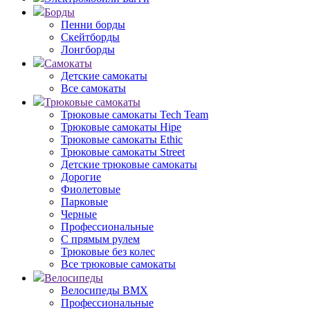
Борды
Пенни борды
Скейтборды
Лонгборды
Самокаты
Детские самокаты
Все самокаты
Трюковые самокаты
Трюковые самокаты Tech Team
Трюковые самокаты Hipe
Трюковые самокаты Ethic
Трюковые самокаты Street
Детские трюковые самокаты
Дорогие
Фиолетовые
Парковые
Черные
Профессиональные
С прямым рулем
Трюковые без колес
Все трюковые самокаты
Велосипеды
Велосипеды BMX
Профессиональные