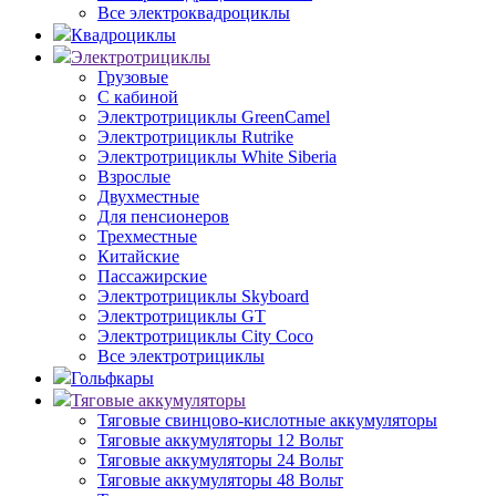
Все электроквадроциклы
Квадроциклы
Электротрициклы
Грузовые
С кабиной
Электротрициклы GreenCamel
Электротрициклы Rutrike
Электротрициклы White Siberia
Взрослые
Двухместные
Для пенсионеров
Трехместные
Китайские
Пассажирские
Электротрициклы Skyboard
Электротрициклы GT
Электротрициклы City Coco
Все электротрициклы
Гольфкары
Тяговые аккумуляторы
Тяговые свинцово-кислотные аккумуляторы
Тяговые аккумуляторы 12 Вольт
Тяговые аккумуляторы 24 Вольт
Тяговые аккумуляторы 48 Вольт