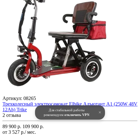
Артикул:
08265
Трехколесный электросамокат Elbike Адъютант A1 (250W 48V
12Ah) Trike
Для стабильной работы
×
2 отзыва
рекомендуем
отключить VPN
89 900 р.
109 900 р.
от 3 527 р./ мес.