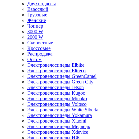
Двухподвесы
Взрослый
Грузовые
Женские
Чоппер
3000 W
2000 W
Скоростные
Кроссовые
Распродажа
Оптом
Электровелосипеды Elbike
Электровелосипеды Eltreco
Электровелосипеды GreenCamel
Электровелосипеды Green City
Электровелосипеды Jetson
Электровелосипеды Kugoo
Электровелосипеды Minako
Электровелосипеды Volteco
Электровелосипеды White Siberia
Электровелосипеды Yokamura
Электровелосипеды Xiaomi
Электровелосипеды Медведь
Электровелосипеды Xdevice
Электровелосипеды ИЖ