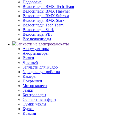
Недорогие
Велосипеды BMX Tech Team
Велосипеды BMX Haevner
Велосипеды BMX Subrosa
Велосипеды BMX Stark
Велосипеды Tech Team
Велосипеды Stark
Велосипеды РВЗ
Все велосипеды
Запчасти на электросамокаты
Аккумуляторы
Амортизаторы
Вилки
Дисплей
Запчасти для Kugoo
Зарядные устройства
Камеры
Покрышки
Мотор колесо
Замки
Контроллеры
Освещения и фары
Сумки чехлы
Курки
Крылья