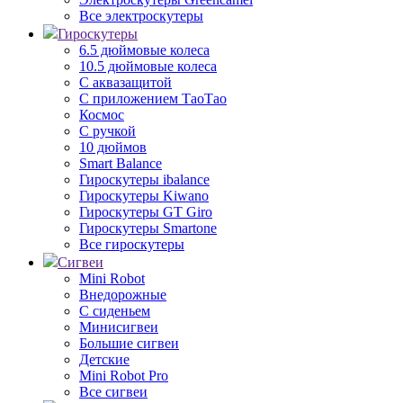
Все электроскутеры
Гироскутеры
6.5 дюймовые колеса
10.5 дюймовые колеса
С аквазащитой
С приложением ТаоТао
Космос
С ручкой
10 дюймов
Smart Balance
Гироскутеры ibalance
Гироскутеры Kiwano
Гироскутеры GT Giro
Гироскутеры Smartone
Все гироскутеры
Сигвеи
Mini Robot
Внедорожные
С сиденьем
Минисигвеи
Большие сигвеи
Детские
Mini Robot Pro
Все сигвеи