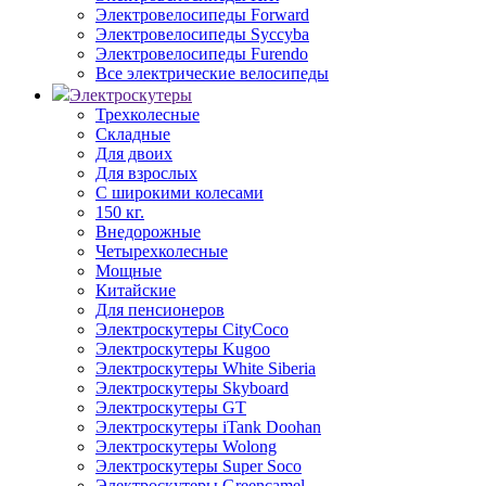
Электровелосипеды Forward
Электровелосипеды Syccyba
Электровелосипеды Furendo
Все электрические велосипеды
Электроскутеры
Трехколесные
Складные
Для двоих
Для взрослых
С широкими колесами
150 кг.
Внедорожные
Четырехколесные
Мощные
Китайские
Для пенсионеров
Электроскутеры CityCoco
Электроскутеры Kugoo
Электроскутеры White Siberia
Электроскутеры Skyboard
Электроскутеры GT
Электроскутеры iTank Doohan
Электроскутеры Wolong
Электроскутеры Super Soco
Электроскутеры Greencamel