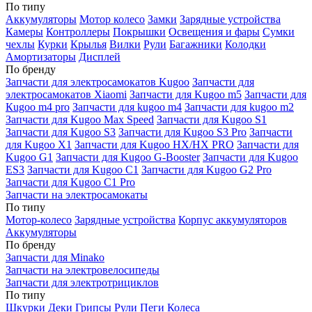
По типу
Аккумуляторы
Мотор колесо
Замки
Зарядные устройства
Камеры
Контроллеры
Покрышки
Освещения и фары
Сумки
чехлы
Курки
Крылья
Вилки
Рули
Багажники
Колодки
Амортизаторы
Дисплей
По бренду
Запчасти для электросамокатов Kugoo
Запчасти для
электросамокатов Xiaomi
Запчасти для Kugoo m5
Запчасти для
Кugoo m4 pro
Запчасти для kugoo m4
Запчасти для kugoo m2
Запчасти для Kugoo Max Speed
Запчасти для Kugoo S1
Запчасти для Kugoo S3
Запчасти для Kugoo S3 Pro
Запчасти
для Kugoo X1
Запчасти для Kugoo HX/HX PRO
Запчасти для
Kugoo G1
Запчасти для Kugoo G-Booster
Запчасти для Kugoo
ES3
Запчасти для Kugoo C1
Запчасти для Kugoo G2 Pro
Запчасти для Kugoo C1 Pro
Запчасти на электросамокаты
По типу
Мотор-колесо
Зарядные устройства
Корпус аккумуляторов
Аккумуляторы
По бренду
Запчасти для Minako
Запчасти на электровелосипеды
Запчасти для электротрициклов
По типу
Шкурки
Деки
Грипсы
Рули
Пеги
Колеса