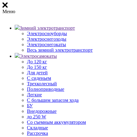
Меню
Зимний электротранспорт
Электросноуборды
Электроснегоходы
Электроснегокаты
Весь зимний электротранспорт
Электросамокаты
До 120 кг
До 150 кг
Для детей
С сиденьем
Трехколесный
Полноприводные
Легкие
С большим запасом хода
БУ
Внедорожные
до 250 W
Со съемным аккумулятором
Складные
Рассрочка