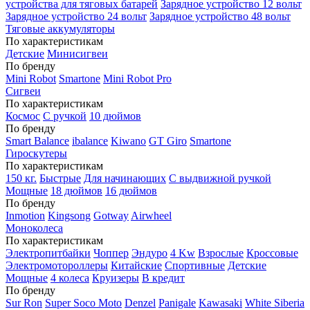
устройства для тяговых батарей
Зарядное устройство 12 вольт
Зарядное устройство 24 вольт
Зарядное устройство 48 вольт
Тяговые аккумуляторы
По характеристикам
Детские
Минисигвеи
По бренду
Mini Robot
Smartone
Mini Robot Pro
Сигвеи
По характеристикам
Космос
С ручкой
10 дюймов
По бренду
Smart Balance
ibalance
Kiwano
GT Giro
Smartone
Гироскутеры
По характеристикам
150 кг.
Быстрые
Для начинающих
С выдвижной ручкой
Мощные
18 дюймов
16 дюймов
По бренду
Inmotion
Kingsong
Gotway
Airwheel
Моноколеса
По характеристикам
Электропитбайки
Чоппер
Эндуро
4 Kw
Взрослые
Кроссовые
Электромотороллеры
Китайские
Спортивные
Детские
Мощные
4 колеса
Круизеры
В кредит
По бренду
Sur Ron
Super Soco Moto
Denzel
Panigale
Kawasaki
White Siberia