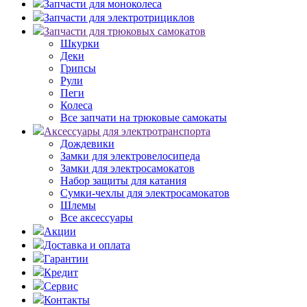
Запчасти для моноколеса
Запчасти для электротрициклов
Запчасти для трюковых самокатов
Шкурки
Деки
Грипсы
Рули
Пеги
Колеса
Все запчати на трюковые самокаты
Аксессуары для электротранспорта
Дождевики
Замки для электровелосипеда
Замки для электросамокатов
Набор защиты для катания
Сумки-чехлы для электросамокатов
Шлемы
Все аксессуары
Акции
Доставка и оплата
Гарантии
Кредит
Сервис
Контакты