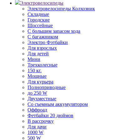
Электровелосипеды
Электровелосипеды Колхозник
Складные
Городские
Шоссейные
С большим запасом хода
С багажником
Электро Фэтбайки
Для взрослых
Для детей
Мини
Трехколесные
150 кг.
Мощные
Для курьера
Полноприводные
до 250 W
Двухместные
Со съемным аккумулятором
Оффроад
Фетбайки 20 дюймов
В рассрочку
Для дачи
1000 W
500 W