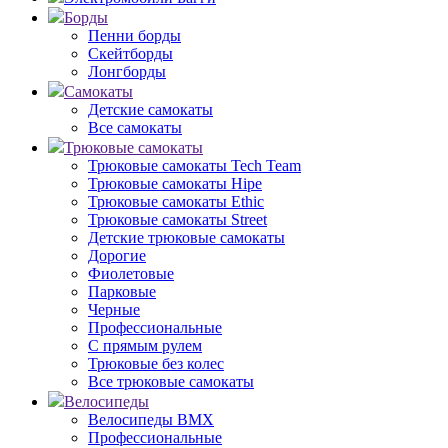
Борды
Пенни борды
Скейтборды
Лонгборды
Самокаты
Детские самокаты
Все самокаты
Трюковые самокаты
Трюковые самокаты Tech Team
Трюковые самокаты Hipe
Трюковые самокаты Ethic
Трюковые самокаты Street
Детские трюковые самокаты
Дорогие
Фиолетовые
Парковые
Черные
Профессиональные
С прямым рулем
Трюковые без колес
Все трюковые самокаты
Велосипеды
Велосипеды BMX
Профессиональные