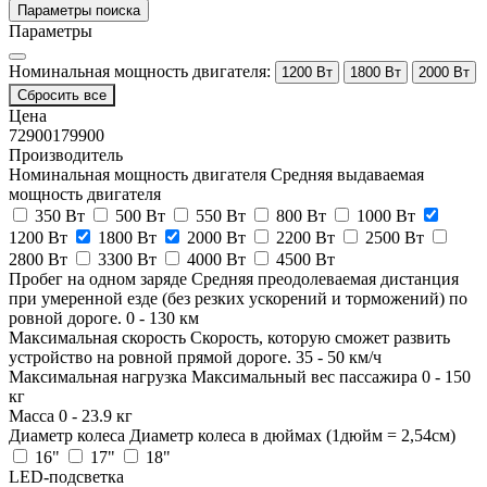
Параметры поиска
Параметры
Номинальная мощность двигателя:
1200 Вт
1800 Вт
2000 Вт
Сбросить все
Цена
72900
179900
Производитель
Номинальная мощность двигателя
Средняя выдаваемая
мощность двигателя
350 Вт
500 Вт
550 Вт
800 Вт
1000 Вт
1200 Вт
1800 Вт
2000 Вт
2200 Вт
2500 Вт
2800 Вт
3300 Вт
4000 Вт
4500 Вт
Пробег на одном заряде
Средняя преодолеваемая дистанция
при умеренной езде (без резких ускорений и торможений) по
ровной дороге.
0
-
130
км
Максимальная скорость
Скорость, которую сможет развить
устройство на ровной прямой дороге.
35
-
50
км/ч
Максимальная нагрузка
Максимальный вес пассажира
0
-
150
кг
Масса
0
-
23.9
кг
Диаметр колеса
Диаметр колеса в дюймах (1дюйм = 2,54см)
16"
17"
18"
LED-подсветка