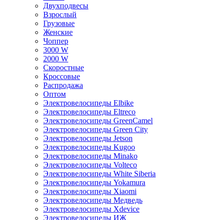
Двухподвесы
Взрослый
Грузовые
Женские
Чоппер
3000 W
2000 W
Скоростные
Кроссовые
Распродажа
Оптом
Электровелосипеды Elbike
Электровелосипеды Eltreco
Электровелосипеды GreenCamel
Электровелосипеды Green City
Электровелосипеды Jetson
Электровелосипеды Kugoo
Электровелосипеды Minako
Электровелосипеды Volteco
Электровелосипеды White Siberia
Электровелосипеды Yokamura
Электровелосипеды Xiaomi
Электровелосипеды Медведь
Электровелосипеды Xdevice
Электровелосипеды ИЖ