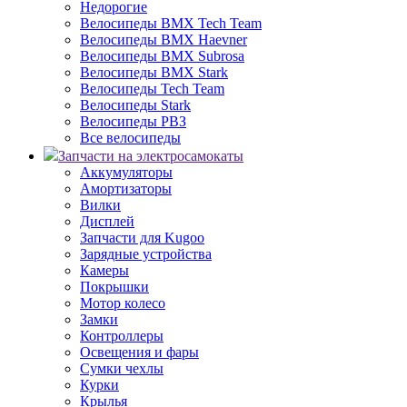
Недорогие
Велосипеды BMX Tech Team
Велосипеды BMX Haevner
Велосипеды BMX Subrosa
Велосипеды BMX Stark
Велосипеды Tech Team
Велосипеды Stark
Велосипеды РВЗ
Все велосипеды
Запчасти на электросамокаты
Аккумуляторы
Амортизаторы
Вилки
Дисплей
Запчасти для Kugoo
Зарядные устройства
Камеры
Покрышки
Мотор колесо
Замки
Контроллеры
Освещения и фары
Сумки чехлы
Курки
Крылья