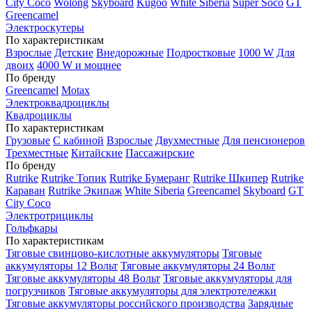
City Coco
Wolong
Skyboard
Kugoo
White Siberia
Super Soco
GT
Greencamel
Электроскутеры
По характеристикам
Взрослые
Детские
Внедорожные
Подростковые
1000 W
Для
двоих
4000 W и мощнее
По бренду
Greencamel
Motax
Электроквадроциклы
Квадроциклы
По характеристикам
Грузовые
С кабиной
Взрослые
Двухместные
Для пенсионеров
Трехместные
Китайские
Пассажирские
По бренду
Rutrike
Rutrike Топик
Rutrike Бумеранг
Rutrike Шкипер
Rutrike
Караван
Rutrike Экипаж
White Siberia
Greencamel
Skyboard
GT
City Coco
Электротрициклы
Гольфкары
По характеристикам
Тяговые свинцово-кислотные аккумуляторы
Тяговые
аккумуляторы 12 Вольт
Тяговые аккумуляторы 24 Вольт
Тяговые аккумуляторы 48 Вольт
Тяговые аккумуляторы для
погрузчиков
Тяговые аккумуляторы для электротележки
Тяговые аккумуляторы российского производства
Зарядные