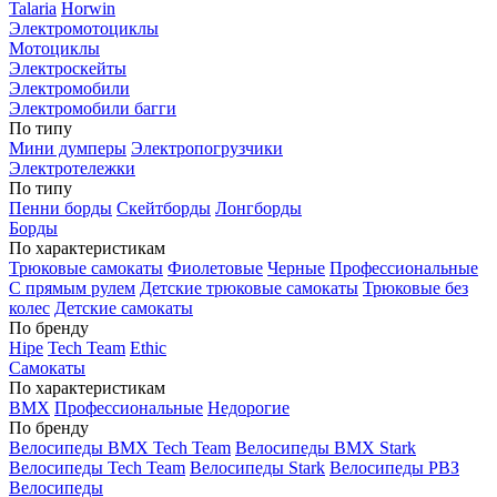
Talaria
Horwin
Электромотоциклы
Мотоциклы
Электроскейты
Электромобили
Электромобили багги
По типу
Мини думперы
Электропогрузчики
Электротележки
По типу
Пенни борды
Скейтборды
Лонгборды
Борды
По характеристикам
Трюковые самокаты
Фиолетовые
Черные
Профессиональные
С прямым рулем
Детские трюковые самокаты
Трюковые без
колес
Детские самокаты
По бренду
Hipe
Tech Team
Ethic
Самокаты
По характеристикам
BMX
Профессиональные
Недорогие
По бренду
Велосипеды BMX Tech Team
Велосипеды BMX Stark
Велосипеды Tech Team
Велосипеды Stark
Велосипеды РВЗ
Велосипеды