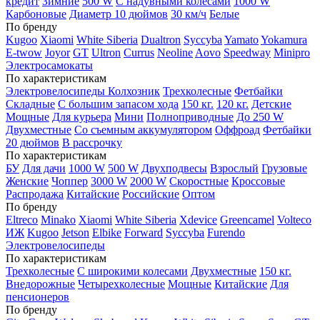
кредит
Зимние
500 W
С надувными колесами
1000 W
Карбоновые
Диаметр 10 дюймов
30 км/ч
Белые
По бренду
Kugoo
Xiaomi
White Siberia
Dualtron
Syccyba
Yamato
Yokamura
E-twow
Joyor
GT
Ultron
Currus
Neoline
Aovo
Speedway
Minipro
Электросамокаты
По характеристикам
Электровелосипеды Колхозник
Трехколесные
Фетбайки
Складные
С большим запасом хода
150 кг.
120 кг.
Детские
Мощные
Для курьера
Мини
Полноприводные
До 250 W
Двухместные
Со съемным аккумулятором
Оффроад
Фетбайки
20 дюймов
В рассрочку
По характеристикам
БУ
Для дачи
1000 W
500 W
Двухподвесы
Взрослый
Грузовые
Женские
Чоппер
3000 W
2000 W
Скоростные
Кроссовые
Распродажа
Китайские
Российские
Оптом
По бренду
Eltreco
Minako
Xiaomi
White Siberia
Xdevice
Greencamel
Volteco
ИЖ
Kugoo
Jetson
Elbike
Forward
Syccyba
Furendo
Электровелосипеды
По характеристикам
Трехколесные
С широкими колесами
Двухместные
150 кг.
Внедорожные
Четырехколесные
Мощные
Китайские
Для
пенсионеров
По бренду