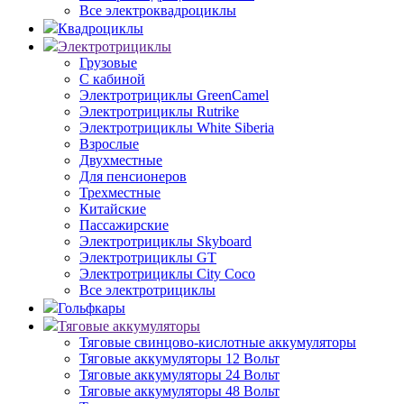
Все электроквадроциклы
Квадроциклы
Электротрициклы
Грузовые
С кабиной
Электротрициклы GreenCamel
Электротрициклы Rutrike
Электротрициклы White Siberia
Взрослые
Двухместные
Для пенсионеров
Трехместные
Китайские
Пассажирские
Электротрициклы Skyboard
Электротрициклы GT
Электротрициклы City Coco
Все электротрициклы
Гольфкары
Тяговые аккумуляторы
Тяговые свинцово-кислотные аккумуляторы
Тяговые аккумуляторы 12 Вольт
Тяговые аккумуляторы 24 Вольт
Тяговые аккумуляторы 48 Вольт