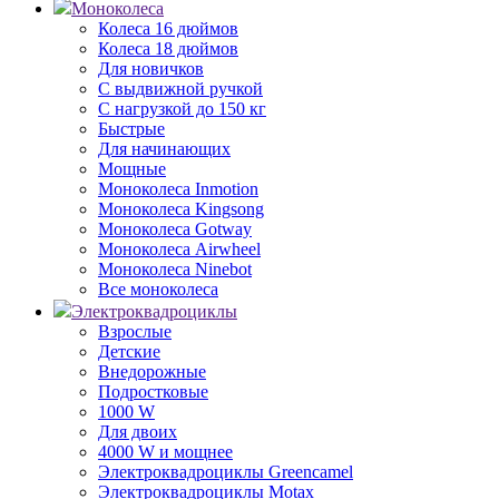
Моноколеса
Колеса 16 дюймов
Колеса 18 дюймов
Для новичков
С выдвижной ручкой
С нагрузкой до 150 кг
Быстрые
Для начинающих
Мощные
Моноколеса Inmotion
Моноколеса Kingsong
Моноколеса Gotway
Моноколеса Airwheel
Моноколеса Ninebot
Все моноколеса
Электроквадроциклы
Взрослые
Детские
Внедорожные
Подростковые
1000 W
Для двоих
4000 W и мощнее
Электроквадроциклы Greencamel
Электроквадроциклы Motax