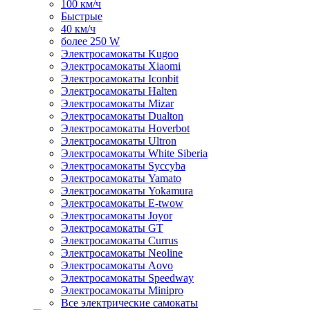
100 км/ч
Быстрые
40 км/ч
более 250 W
Электросамокаты Kugoo
Электросамокаты Xiaomi
Электросамокаты Iconbit
Электросамокаты Halten
Электросамокаты Mizar
Электросамокаты Dualton
Электросамокаты Hoverbot
Электросамокаты Ultron
Электросамокаты White Siberia
Электросамокаты Syccyba
Электросамокаты Yamato
Электросамокаты Yokamura
Электросамокаты E-twow
Электросамокаты Joyor
Электросамокаты GT
Электросамокаты Currus
Электросамокаты Neoline
Электросамокаты Aovo
Электросамокаты Speedway
Электросамокаты Minipro
Все электрические самокаты