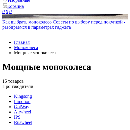
Избранные
Корзина
0
0
0
Как выбрать моноколесо
Советы по выбору перед покупкой -
разбираемся в параметрах гаджета
Главная
Моноколеса
Мощные моноколеса
Мощные моноколеса
15 товаров
Производители
Kingsong
Inmotion
GotWay
Airwheel
IPS
Ruswheel