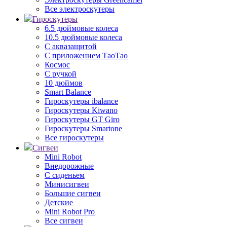
Все электроскутеры
Гироскутеры
6.5 дюймовые колеса
10.5 дюймовые колеса
С аквазащитой
С приложением ТаоТао
Космос
С ручкой
10 дюймов
Smart Balance
Гироскутеры ibalance
Гироскутеры Kiwano
Гироскутеры GT Giro
Гироскутеры Smartone
Все гироскутеры
Сигвеи
Mini Robot
Внедорожные
С сиденьем
Минисигвеи
Большие сигвеи
Детские
Mini Robot Pro
Все сигвеи