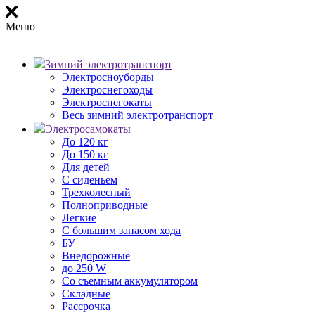
Меню
Зимний электротранспорт
Электросноуборды
Электроснегоходы
Электроснегокаты
Весь зимний электротранспорт
Электросамокаты
До 120 кг
До 150 кг
Для детей
С сиденьем
Трехколесный
Полноприводные
Легкие
С большим запасом хода
БУ
Внедорожные
до 250 W
Со съемным аккумулятором
Складные
Рассрочка