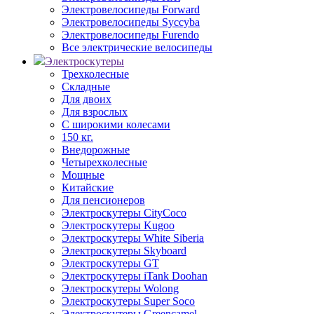
Электровелосипеды Forward
Электровелосипеды Syccyba
Электровелосипеды Furendo
Все электрические велосипеды
Электроскутеры
Трехколесные
Складные
Для двоих
Для взрослых
С широкими колесами
150 кг.
Внедорожные
Четырехколесные
Мощные
Китайские
Для пенсионеров
Электроскутеры CityCoco
Электроскутеры Kugoo
Электроскутеры White Siberia
Электроскутеры Skyboard
Электроскутеры GT
Электроскутеры iTank Doohan
Электроскутеры Wolong
Электроскутеры Super Soco
Электроскутеры Greencamel