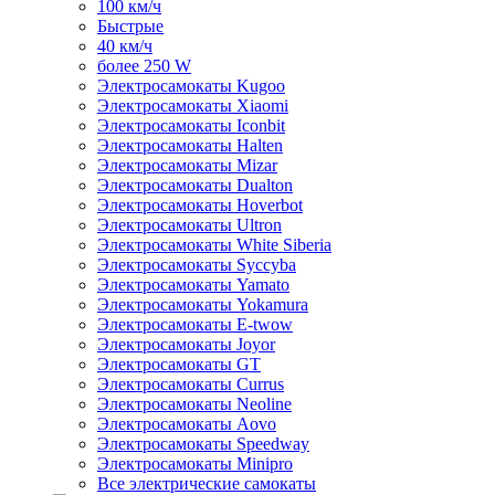
100 км/ч
Быстрые
40 км/ч
более 250 W
Электросамокаты Kugoo
Электросамокаты Xiaomi
Электросамокаты Iconbit
Электросамокаты Halten
Электросамокаты Mizar
Электросамокаты Dualton
Электросамокаты Hoverbot
Электросамокаты Ultron
Электросамокаты White Siberia
Электросамокаты Syccyba
Электросамокаты Yamato
Электросамокаты Yokamura
Электросамокаты E-twow
Электросамокаты Joyor
Электросамокаты GT
Электросамокаты Currus
Электросамокаты Neoline
Электросамокаты Aovo
Электросамокаты Speedway
Электросамокаты Minipro
Все электрические самокаты