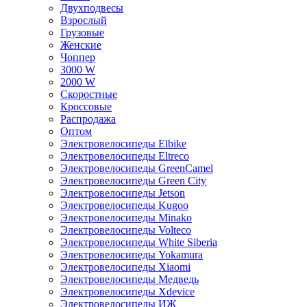
Двухподвесы
Взрослый
Грузовые
Женские
Чоппер
3000 W
2000 W
Скоростные
Кроссовые
Распродажа
Оптом
Электровелосипеды Elbike
Электровелосипеды Eltreco
Электровелосипеды GreenCamel
Электровелосипеды Green City
Электровелосипеды Jetson
Электровелосипеды Kugoo
Электровелосипеды Minako
Электровелосипеды Volteco
Электровелосипеды White Siberia
Электровелосипеды Yokamura
Электровелосипеды Xiaomi
Электровелосипеды Медведь
Электровелосипеды Xdevice
Электровелосипеды ИЖ