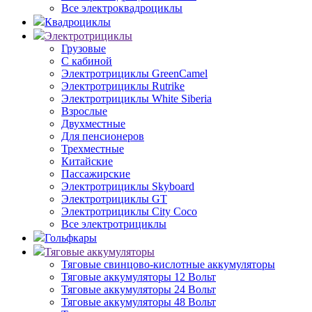
Все электроквадроциклы
Квадроциклы
Электротрициклы
Грузовые
С кабиной
Электротрициклы GreenCamel
Электротрициклы Rutrike
Электротрициклы White Siberia
Взрослые
Двухместные
Для пенсионеров
Трехместные
Китайские
Пассажирские
Электротрициклы Skyboard
Электротрициклы GT
Электротрициклы City Coco
Все электротрициклы
Гольфкары
Тяговые аккумуляторы
Тяговые свинцово-кислотные аккумуляторы
Тяговые аккумуляторы 12 Вольт
Тяговые аккумуляторы 24 Вольт
Тяговые аккумуляторы 48 Вольт