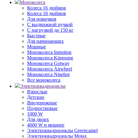
Моноколеса
Колеса 16 дюймов
Колеса 18 дюймов
Для новичков
С выдвижной ручкой
С нагрузкой до 150 кг
Быстрые
Для начинающих
Мощные
Моноколеса Inmotion
Моноколеса Kingsong
Моноколеса Gotway
Моноколеса Airwheel
Моноколеса Ninebot
Все моноколеса
Электроквадроциклы
Взрослые
Детские
Внедорожные
Подростковые
1000 W
Для двоих
4000 W и мощнее
Электроквадроциклы Greencamel
Электроквадроциклы Motax