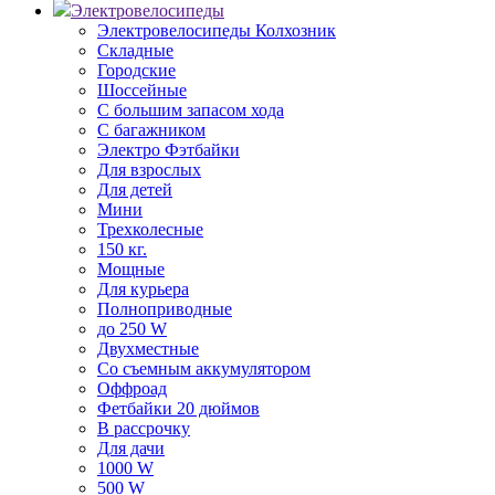
Электровелосипеды
Электровелосипеды Колхозник
Складные
Городские
Шоссейные
С большим запасом хода
С багажником
Электро Фэтбайки
Для взрослых
Для детей
Мини
Трехколесные
150 кг.
Мощные
Для курьера
Полноприводные
до 250 W
Двухместные
Со съемным аккумулятором
Оффроад
Фетбайки 20 дюймов
В рассрочку
Для дачи
1000 W
500 W