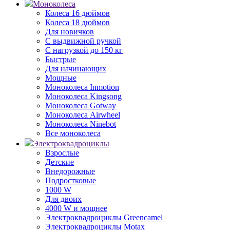
Моноколеса
Колеса 16 дюймов
Колеса 18 дюймов
Для новичков
С выдвижной ручкой
С нагрузкой до 150 кг
Быстрые
Для начинающих
Мощные
Моноколеса Inmotion
Моноколеса Kingsong
Моноколеса Gotway
Моноколеса Airwheel
Моноколеса Ninebot
Все моноколеса
Электроквадроциклы
Взрослые
Детские
Внедорожные
Подростковые
1000 W
Для двоих
4000 W и мощнее
Электроквадроциклы Greencamel
Электроквадроциклы Motax