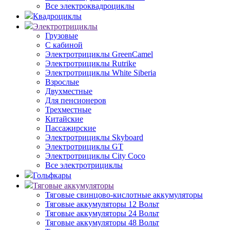
Все электроквадроциклы
Квадроциклы
Электротрициклы
Грузовые
С кабиной
Электротрициклы GreenCamel
Электротрициклы Rutrike
Электротрициклы White Siberia
Взрослые
Двухместные
Для пенсионеров
Трехместные
Китайские
Пассажирские
Электротрициклы Skyboard
Электротрициклы GT
Электротрициклы City Coco
Все электротрициклы
Гольфкары
Тяговые аккумуляторы
Тяговые свинцово-кислотные аккумуляторы
Тяговые аккумуляторы 12 Вольт
Тяговые аккумуляторы 24 Вольт
Тяговые аккумуляторы 48 Вольт