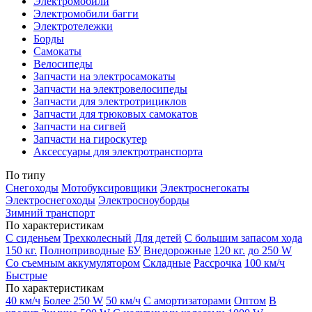
Электромобили
Электромобили багги
Электротележки
Борды
Самокаты
Велосипеды
Запчасти на электросамокаты
Запчасти на электровелосипеды
Запчасти для электротрициклов
Запчасти для трюковых самокатов
Запчасти на сигвей
Запчасти на гироскутер
Аксессуары для электротранспорта
По типу
Снегоходы
Мотобуксировщики
Электроснегокаты
Электроснегоходы
Электросноуборды
Зимний транспорт
По характеристикам
С сиденьем
Трехколесный
Для детей
С большим запасом хода
150 кг.
Полноприводные
БУ
Внедорожные
120 кг.
до 250 W
Со съемным аккумулятором
Складные
Рассрочка
100 км/ч
Быстрые
По характеристикам
40 км/ч
Более 250 W
50 км/ч
С амортизаторами
Оптом
В