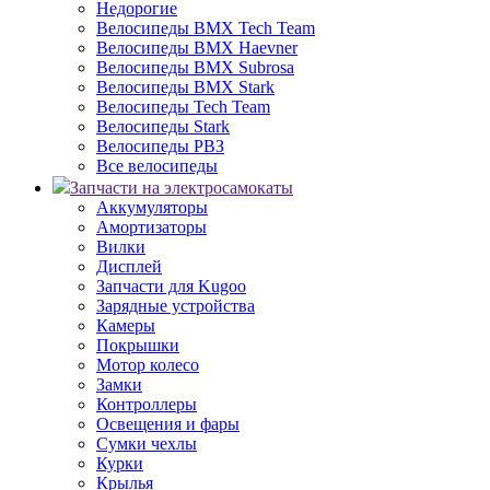
Недорогие
Велосипеды BMX Tech Team
Велосипеды BMX Haevner
Велосипеды BMX Subrosa
Велосипеды BMX Stark
Велосипеды Tech Team
Велосипеды Stark
Велосипеды РВЗ
Все велосипеды
Запчасти на электросамокаты
Аккумуляторы
Амортизаторы
Вилки
Дисплей
Запчасти для Kugoo
Зарядные устройства
Камеры
Покрышки
Мотор колесо
Замки
Контроллеры
Освещения и фары
Сумки чехлы
Курки
Крылья