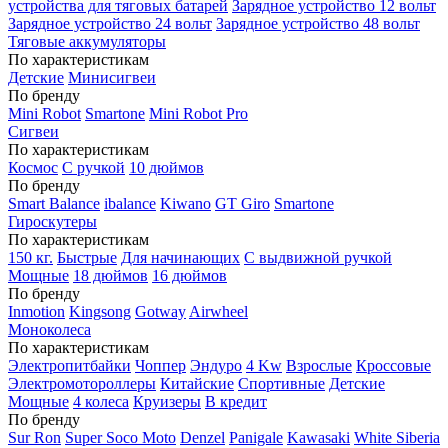
устройства для тяговых батарей
Зарядное устройство 12 вольт
Зарядное устройство 24 вольт
Зарядное устройство 48 вольт
Тяговые аккумуляторы
По характеристикам
Детские
Минисигвеи
По бренду
Mini Robot
Smartone
Mini Robot Pro
Сигвеи
По характеристикам
Космос
С ручкой
10 дюймов
По бренду
Smart Balance
ibalance
Kiwano
GT Giro
Smartone
Гироскутеры
По характеристикам
150 кг.
Быстрые
Для начинающих
С выдвижной ручкой
Мощные
18 дюймов
16 дюймов
По бренду
Inmotion
Kingsong
Gotway
Airwheel
Моноколеса
По характеристикам
Электропитбайки
Чоппер
Эндуро
4 Kw
Взрослые
Кроссовые
Электромотороллеры
Китайские
Спортивные
Детские
Мощные
4 колеса
Круизеры
В кредит
По бренду
Sur Ron
Super Soco Moto
Denzel
Panigale
Kawasaki
White Siberia