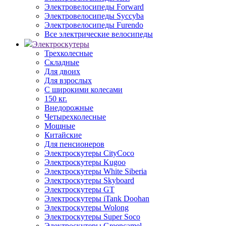
Электровелосипеды Forward
Электровелосипеды Syccyba
Электровелосипеды Furendo
Все электрические велосипеды
Электроскутеры
Трехколесные
Складные
Для двоих
Для взрослых
С широкими колесами
150 кг.
Внедорожные
Четырехколесные
Мощные
Китайские
Для пенсионеров
Электроскутеры CityCoco
Электроскутеры Kugoo
Электроскутеры White Siberia
Электроскутеры Skyboard
Электроскутеры GT
Электроскутеры iTank Doohan
Электроскутеры Wolong
Электроскутеры Super Soco
Электроскутеры Greencamel