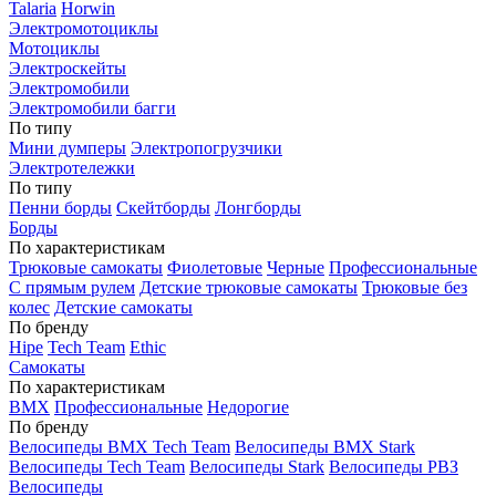
Talaria
Horwin
Электромотоциклы
Мотоциклы
Электроскейты
Электромобили
Электромобили багги
По типу
Мини думперы
Электропогрузчики
Электротележки
По типу
Пенни борды
Скейтборды
Лонгборды
Борды
По характеристикам
Трюковые самокаты
Фиолетовые
Черные
Профессиональные
С прямым рулем
Детские трюковые самокаты
Трюковые без
колес
Детские самокаты
По бренду
Hipe
Tech Team
Ethic
Самокаты
По характеристикам
BMX
Профессиональные
Недорогие
По бренду
Велосипеды BMX Tech Team
Велосипеды BMX Stark
Велосипеды Tech Team
Велосипеды Stark
Велосипеды РВЗ
Велосипеды