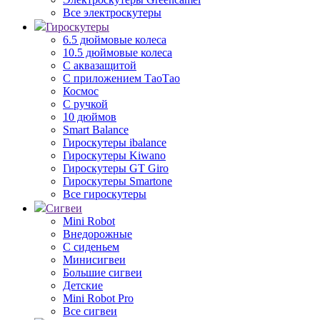
Все электроскутеры
Гироскутеры
6.5 дюймовые колеса
10.5 дюймовые колеса
С аквазащитой
С приложением ТаоТао
Космос
С ручкой
10 дюймов
Smart Balance
Гироскутеры ibalance
Гироскутеры Kiwano
Гироскутеры GT Giro
Гироскутеры Smartone
Все гироскутеры
Сигвеи
Mini Robot
Внедорожные
С сиденьем
Минисигвеи
Большие сигвеи
Детские
Mini Robot Pro
Все сигвеи