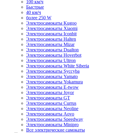
100 км/ч
Быстрые
40 км/ч
более 250 W
Электросамокаты Kugoo
Электросамокаты Xiaomi
Электросамокаты Iconbit
Электросамокаты Halten
Электросамокаты Mizar
Электросамокаты Dualton
Электросамокаты Hoverbot
Электросамокаты Ultron
Электросамокаты White Siberia
Электросамокаты Syccyba
Электросамокаты Yamato
Электросамокаты Yokamura
Электросамокаты E-twow
Электросамокаты Joyor
Электросамокаты GT
Электросамокаты Currus
Электросамокаты Neoline
Электросамокаты Aovo
Электросамокаты Speedway
Электросамокаты Minipro
Все электрические самокаты