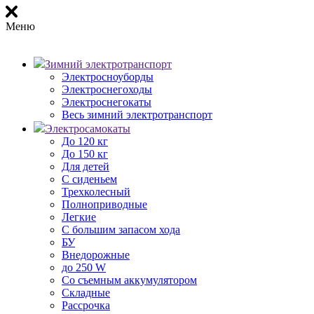
Меню
Зимний электротранспорт
Электросноуборды
Электроснегоходы
Электроснегокаты
Весь зимний электротранспорт
Электросамокаты
До 120 кг
До 150 кг
Для детей
С сиденьем
Трехколесный
Полноприводные
Легкие
С большим запасом хода
БУ
Внедорожные
до 250 W
Со съемным аккумулятором
Складные
Рассрочка