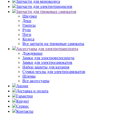
Запчасти для моноколеса
Запчасти для электротрициклов
Запчасти для трюковых самокатов
Шкурки
Деки
Грипсы
Рули
Пеги
Колеса
Все запчати на трюковые самокаты
Аксессуары для электротранспорта
Дождевики
Замки для электровелосипеда
Замки для электросамокатов
Набор защиты для катания
Сумки-чехлы для электросамокатов
Шлемы
Все аксессуары
Акции
Доставка и оплата
Гарантии
Кредит
Сервис
Контакты