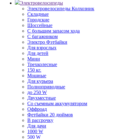
Электровелосипеды
Электровелосипеды Колхозник
Складные
Городские
Шоссейные
С большим запасом хода
С багажником
Электро Фэтбайки
Для взрослых
Для детей
Мини
Трехколесные
150 кг.
Мощные
Для курьера
Полноприводные
до 250 W
Двухместные
Со съемным аккумулятором
Оффроад
Фетбайки 20 дюймов
В рассрочку
Для дачи
1000 W
500 W