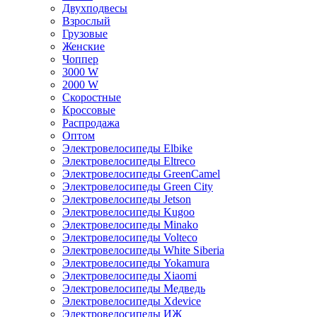
Двухподвесы
Взрослый
Грузовые
Женские
Чоппер
3000 W
2000 W
Скоростные
Кроссовые
Распродажа
Оптом
Электровелосипеды Elbike
Электровелосипеды Eltreco
Электровелосипеды GreenCamel
Электровелосипеды Green City
Электровелосипеды Jetson
Электровелосипеды Kugoo
Электровелосипеды Minako
Электровелосипеды Volteco
Электровелосипеды White Siberia
Электровелосипеды Yokamura
Электровелосипеды Xiaomi
Электровелосипеды Медведь
Электровелосипеды Xdevice
Электровелосипеды ИЖ