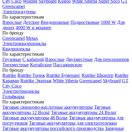
City Coco
Wolong
Skyboard
Kugoo
White Siberia
Super Soco
GT
Greencamel
Электроскутеры
По характеристикам
Взрослые
Детские
Внедорожные
Подростковые
1000 W
Для
двоих
4000 W и мощнее
По бренду
Greencamel
Motax
Электроквадроциклы
Квадроциклы
По характеристикам
Грузовые
С кабиной
Взрослые
Двухместные
Для пенсионеров
Трехместные
Китайские
Пассажирские
По бренду
Rutrike
Rutrike Топик
Rutrike Бумеранг
Rutrike Шкипер
Rutrike
Караван
Rutrike Экипаж
White Siberia
Greencamel
Skyboard
GT
City Coco
Электротрициклы
Гольфкары
По характеристикам
Тяговые свинцово-кислотные аккумуляторы
Тяговые
аккумуляторы 12 Вольт
Тяговые аккумуляторы 24 Вольт
Тяговые аккумуляторы 48 Вольт
Тяговые аккумуляторы для
погрузчиков
Тяговые аккумуляторы для электротележки
Тяговые аккумуляторы российского производства
Зарядные