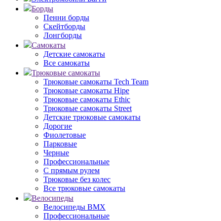
Борды
Пенни борды
Скейтборды
Лонгборды
Самокаты
Детские самокаты
Все самокаты
Трюковые самокаты
Трюковые самокаты Tech Team
Трюковые самокаты Hipe
Трюковые самокаты Ethic
Трюковые самокаты Street
Детские трюковые самокаты
Дорогие
Фиолетовые
Парковые
Черные
Профессиональные
С прямым рулем
Трюковые без колес
Все трюковые самокаты
Велосипеды
Велосипеды BMX
Профессиональные