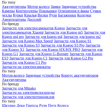
По типу
Аккумуляторы
Мотор колесо
Замки
Зарядные устройства
Камеры
Контроллеры
Покрышки
Освещения и фары
Сумки
чехлы
Курки
Крылья
Вилки
Рули
Багажники
Колодки
Амортизаторы
Дисплей
По бренду
Запчасти для электросамокатов Kugoo
Запчасти для
электросамокатов Xiaomi
Запчасти для Kugoo m5
Запчасти для
Кugoo m4 pro
Запчасти для kugoo m4
Запчасти для kugoo m2
Запчасти для Kugoo Max Speed
Запчасти для Kugoo S1
Запчасти для Kugoo S3
Запчасти для Kugoo S3 Pro
Запчасти
для Kugoo X1
Запчасти для Kugoo HX/HX PRO
Запчасти для
Kugoo G1
Запчасти для Kugoo G-Booster
Запчасти для Kugoo
ES3
Запчасти для Kugoo C1
Запчасти для Kugoo G2 Pro
Запчасти для Kugoo C1 Pro
Запчасти на электросамокаты
По типу
Мотор-колесо
Зарядные устройства
Корпус аккумуляторов
Аккумуляторы
По бренду
Запчасти для Minako
Запчасти на электровелосипеды
Запчасти для электротрициклов
По типу
Шкурки
Деки
Грипсы
Рули
Пеги
Колеса