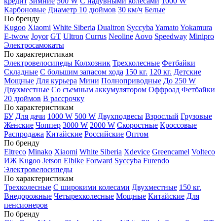
кредит
Зимние
500 W
С надувными колесами
1000 W
Карбоновые
Диаметр 10 дюймов
30 км/ч
Белые
По бренду
Kugoo
Xiaomi
White Siberia
Dualtron
Syccyba
Yamato
Yokamura
E-twow
Joyor
GT
Ultron
Currus
Neoline
Aovo
Speedway
Minipro
Электросамокаты
По характеристикам
Электровелосипеды Колхозник
Трехколесные
Фетбайки
Складные
С большим запасом хода
150 кг.
120 кг.
Детские
Мощные
Для курьера
Мини
Полноприводные
До 250 W
Двухместные
Со съемным аккумулятором
Оффроад
Фетбайки
20 дюймов
В рассрочку
По характеристикам
БУ
Для дачи
1000 W
500 W
Двухподвесы
Взрослый
Грузовые
Женские
Чоппер
3000 W
2000 W
Скоростные
Кроссовые
Распродажа
Китайские
Российские
Оптом
По бренду
Eltreco
Minako
Xiaomi
White Siberia
Xdevice
Greencamel
Volteco
ИЖ
Kugoo
Jetson
Elbike
Forward
Syccyba
Furendo
Электровелосипеды
По характеристикам
Трехколесные
С широкими колесами
Двухместные
150 кг.
Внедорожные
Четырехколесные
Мощные
Китайские
Для
пенсионеров
По бренду