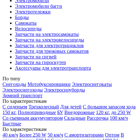
Электромобили
Электромобили багги
Электротележки
Борды
Самокаты
Велосипеды
Запчасти на электросамокаты
Запчасти на электровелосипеды
Запчасти для электротрициклов
Запчасти для трюковых самокатов
Запчасти на сигвей
Запчасти на гироскутер
Аксессуары для электротранспорта
По типу
Снегоходы
Мотобуксировщики
Электроснегокаты
Электроснегоходы
Электросноуборды
Зимний транспорт
По характеристикам
С сиденьем
Трехколесный
Для детей
С большим запасом хода
150 кг.
Полноприводные
БУ
Внедорожные
120 кг.
до 250 W
Со съемным аккумулятором
Складные
Рассрочка
100 км/ч
Быстрые
По характеристикам
40 км/ч
Более 250 W
50 км/ч
С амортизаторами
Оптом
В