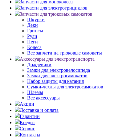
Запчасти для моноколеса
Запчасти для электротрициклов
Запчасти для трюковых самокатов
Шкурки
Деки
Грипсы
Рули
Пеги
Колеса
Все запчати на трюковые самокаты
Аксессуары для электротранспорта
Дождевики
Замки для электровелосипеда
Замки для электросамокатов
Набор защиты для катания
Сумки-чехлы для электросамокатов
Шлемы
Все аксессуары
Акции
Доставка и оплата
Гарантии
Кредит
Сервис
Контакты