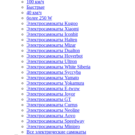
100 км/ч
Быстрые
40 км/ч
более 250 W
Электросамокаты Kugoo
Электросамокаты Xiaomi
Электросамокаты Iconbit
Электросамокаты Halten
Электросамокаты Mizar
Электросамокаты Dualton
Электросамокаты Hoverbot
Электросамокаты Ultron
Электросамокаты White Siberia
Электросамокаты Syccyba
Электросамокаты Yamato
Электросамокаты Yokamura
Электросамокаты E-twow
Электросамокаты Joyor
Электросамокаты GT
Электросамокаты Currus
Электросамокаты Neoline
Электросамокаты Aovo
Электросамокаты Speedway
Электросамокаты Minipro
Все электрические самокаты