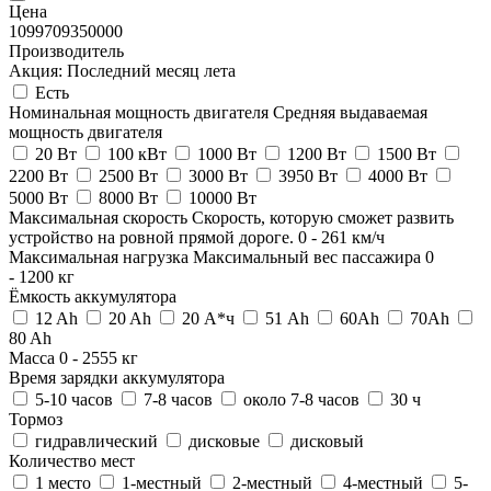
Цена
109970
9350000
Производитель
Акция: Последний месяц лета
Есть
Номинальная мощность двигателя
Средняя выдаваемая
мощность двигателя
20 Вт
100 кВт
1000 Вт
1200 Вт
1500 Вт
2200 Вт
2500 Вт
3000 Вт
3950 Вт
4000 Вт
5000 Вт
8000 Вт
10000 Вт
Максимальная скорость
Скорость, которую сможет развить
устройство на ровной прямой дороге.
0
-
261
км/ч
Максимальная нагрузка
Максимальный вес пассажира
0
-
1200
кг
Ёмкость аккумулятора
12 Ah
20 Ah
20 А*ч
51 Ah
60Ah
70Ah
80 Ah
Масса
0
-
2555
кг
Время зарядки аккумулятора
5-10 часов
7-8 часов
около 7-8 часов
30 ч
Тормоз
гидравлический
дисковые
дисковый
Количество мест
1 место
1-местный
2-местный
4-местный
5-