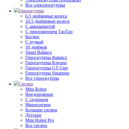
Все электроскутеры
Гироскутеры
6.5 дюймовые колеса
10.5 дюймовые колеса
С аквазащитой
С приложением ТаоТао
Космос
С ручкой
10 дюймов
Smart Balance
Гироскутеры ibalance
Гироскутеры Kiwano
Гироскутеры GT Giro
Гироскутеры Smartone
Все гироскутеры
Сигвеи
Mini Robot
Внедорожные
С сиденьем
Минисигвеи
Большие сигвеи
Детские
Mini Robot Pro
Все сигвеи