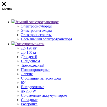
Меню
Зимний электротранспорт
Электросноуборды
Электроснегоходы
Электроснегокаты
Весь зимний электротранспорт
Электросамокаты
До 120 кг
До 150 кг
Для детей
С сиденьем
Трехколесный
Полноприводные
Легкие
С большим запасом хода
БУ
Внедорожные
до 250 W
Со съемным аккумулятором
Складные
Рассрочка