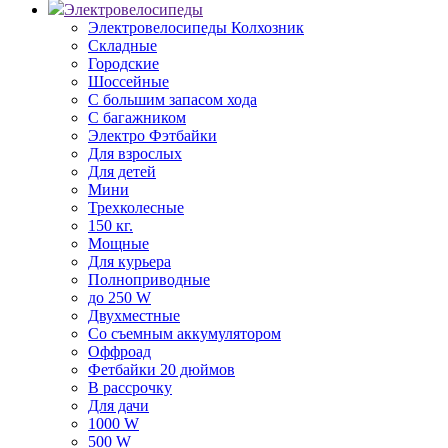
Электровелосипеды
Электровелосипеды Колхозник
Складные
Городские
Шоссейные
С большим запасом хода
С багажником
Электро Фэтбайки
Для взрослых
Для детей
Мини
Трехколесные
150 кг.
Мощные
Для курьера
Полноприводные
до 250 W
Двухместные
Со съемным аккумулятором
Оффроад
Фетбайки 20 дюймов
В рассрочку
Для дачи
1000 W
500 W