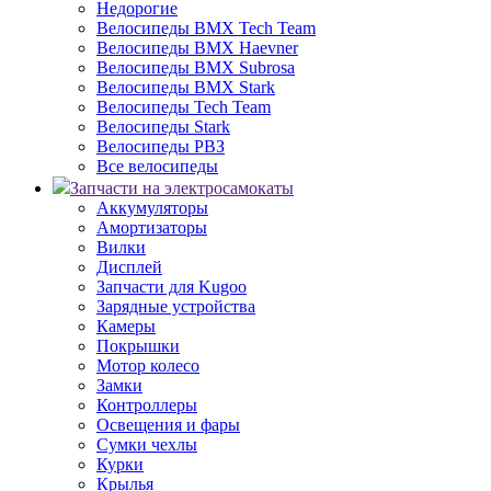
Недорогие
Велосипеды BMX Tech Team
Велосипеды BMX Haevner
Велосипеды BMX Subrosa
Велосипеды BMX Stark
Велосипеды Tech Team
Велосипеды Stark
Велосипеды РВЗ
Все велосипеды
Запчасти на электросамокаты
Аккумуляторы
Амортизаторы
Вилки
Дисплей
Запчасти для Kugoo
Зарядные устройства
Камеры
Покрышки
Мотор колесо
Замки
Контроллеры
Освещения и фары
Сумки чехлы
Курки
Крылья