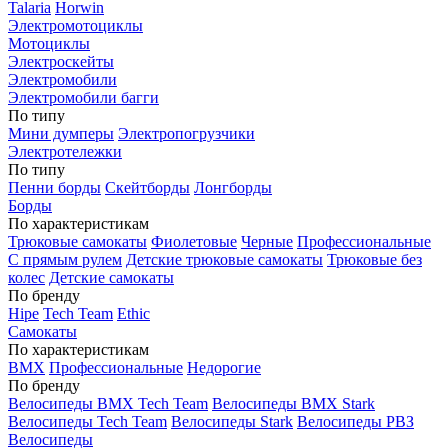
Talaria
Horwin
Электромотоциклы
Мотоциклы
Электроскейты
Электромобили
Электромобили багги
По типу
Мини думперы
Электропогрузчики
Электротележки
По типу
Пенни борды
Скейтборды
Лонгборды
Борды
По характеристикам
Трюковые самокаты
Фиолетовые
Черные
Профессиональные
С прямым рулем
Детские трюковые самокаты
Трюковые без
колес
Детские самокаты
По бренду
Hipe
Tech Team
Ethic
Самокаты
По характеристикам
BMX
Профессиональные
Недорогие
По бренду
Велосипеды BMX Tech Team
Велосипеды BMX Stark
Велосипеды Tech Team
Велосипеды Stark
Велосипеды РВЗ
Велосипеды