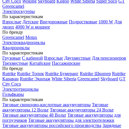
City Coco
Wolong
Skyboard
Kugoo
White Siberia
Super Soco
GT
Greencamel
Электроскутеры
По характеристикам
Взрослые
Детские
Внедорожные
Подростковые
1000 W
Для
двоих
4000 W и мощнее
По бренду
Greencamel
Motax
Электроквадроциклы
Квадроциклы
По характеристикам
Грузовые
С кабиной
Взрослые
Двухместные
Для пенсионеров
Трехместные
Китайские
Пассажирские
По бренду
Rutrike
Rutrike Топик
Rutrike Бумеранг
Rutrike Шкипер
Rutrike
Караван
Rutrike Экипаж
White Siberia
Greencamel
Skyboard
GT
City Coco
Электротрициклы
Гольфкары
По характеристикам
Тяговые свинцово-кислотные аккумуляторы
Тяговые
аккумуляторы 12 Вольт
Тяговые аккумуляторы 24 Вольт
Тяговые аккумуляторы 48 Вольт
Тяговые аккумуляторы для
погрузчиков
Тяговые аккумуляторы для электротележки
Тяговые аккумуляторы российского производства
Зарядные