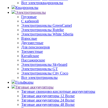
Все электроквадроциклы
Квадроциклы
Электротрициклы
Грузовые
С кабиной
Электротрициклы GreenCamel
Электротрициклы Rutrike
Электротрициклы White Siberia
Взрослые
Двухместные
Для пенсионеров
Трехместные
Китайские
Пассажирские
Электротрициклы Skyboard
Электротрициклы GT
Электротрициклы City Coco
Все электротрициклы
Гольфкары
Тяговые аккумуляторы
Тяговые свинцово-кислотные аккумуляторы
Тяговые аккумуляторы 12 Вольт
Тяговые аккумуляторы 24 Вольт
Тяговые аккумуляторы 48 Вольт