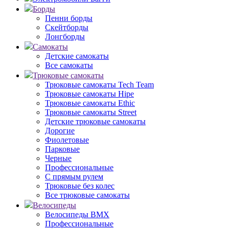
Борды
Пенни борды
Скейтборды
Лонгборды
Самокаты
Детские самокаты
Все самокаты
Трюковые самокаты
Трюковые самокаты Tech Team
Трюковые самокаты Hipe
Трюковые самокаты Ethic
Трюковые самокаты Street
Детские трюковые самокаты
Дорогие
Фиолетовые
Парковые
Черные
Профессиональные
С прямым рулем
Трюковые без колес
Все трюковые самокаты
Велосипеды
Велосипеды BMX
Профессиональные