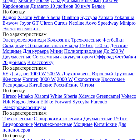
кредит
Зимние
500 W
С надувными колесами
1000 W
Карбоновые
Диаметр 10 дюймов
30 км/ч
Белые
По бренду
Kugoo
Xiaomi
White Siberia
Dualtron
Syccyba
Yamato
Yokamura
E-twow
Joyor
GT
Ultron
Currus
Neoline
Aovo
Speedway
Minipro
Электросамокаты
По характеристикам
Электровелосипеды Колхозник
Трехколесные
Фетбайки
Складные
С большим запасом хода
150 кг.
120 кг.
Детские
Мощные
Для курьера
Мини
Полноприводные
До 250 W
Двухместные
Со съемным аккумулятором
Оффроад
Фетбайки
20 дюймов
В рассрочку
По характеристикам
БУ
Для дачи
1000 W
500 W
Двухподвесы
Взрослый
Грузовые
Женские
Чоппер
3000 W
2000 W
Скоростные
Кроссовые
Распродажа
Китайские
Российские
Оптом
По бренду
Eltreco
Minako
Xiaomi
White Siberia
Xdevice
Greencamel
Volteco
ИЖ
Kugoo
Jetson
Elbike
Forward
Syccyba
Furendo
Электровелосипеды
По характеристикам
Трехколесные
С широкими колесами
Двухместные
150 кг.
Внедорожные
Четырехколесные
Мощные
Китайские
Для
пенсионеров
По бренду