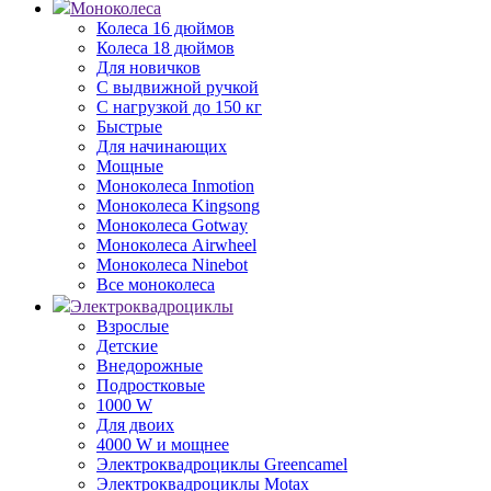
Моноколеса
Колеса 16 дюймов
Колеса 18 дюймов
Для новичков
С выдвижной ручкой
С нагрузкой до 150 кг
Быстрые
Для начинающих
Мощные
Моноколеса Inmotion
Моноколеса Kingsong
Моноколеса Gotway
Моноколеса Airwheel
Моноколеса Ninebot
Все моноколеса
Электроквадроциклы
Взрослые
Детские
Внедорожные
Подростковые
1000 W
Для двоих
4000 W и мощнее
Электроквадроциклы Greencamel
Электроквадроциклы Motax