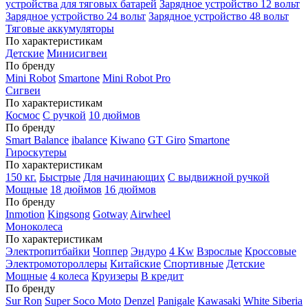
устройства для тяговых батарей
Зарядное устройство 12 вольт
Зарядное устройство 24 вольт
Зарядное устройство 48 вольт
Тяговые аккумуляторы
По характеристикам
Детские
Минисигвеи
По бренду
Mini Robot
Smartone
Mini Robot Pro
Сигвеи
По характеристикам
Космос
С ручкой
10 дюймов
По бренду
Smart Balance
ibalance
Kiwano
GT Giro
Smartone
Гироскутеры
По характеристикам
150 кг.
Быстрые
Для начинающих
С выдвижной ручкой
Мощные
18 дюймов
16 дюймов
По бренду
Inmotion
Kingsong
Gotway
Airwheel
Моноколеса
По характеристикам
Электропитбайки
Чоппер
Эндуро
4 Kw
Взрослые
Кроссовые
Электромотороллеры
Китайские
Спортивные
Детские
Мощные
4 колеса
Круизеры
В кредит
По бренду
Sur Ron
Super Soco Moto
Denzel
Panigale
Kawasaki
White Siberia