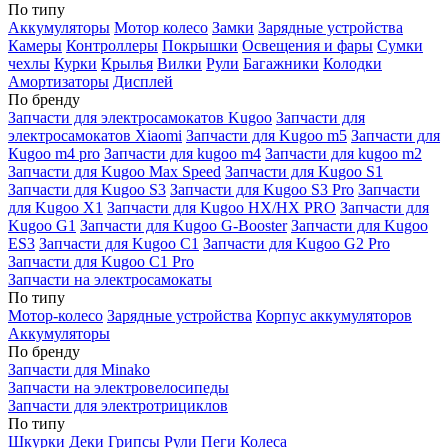
По типу
Аккумуляторы
Мотор колесо
Замки
Зарядные устройства
Камеры
Контроллеры
Покрышки
Освещения и фары
Сумки
чехлы
Курки
Крылья
Вилки
Рули
Багажники
Колодки
Амортизаторы
Дисплей
По бренду
Запчасти для электросамокатов Kugoo
Запчасти для
электросамокатов Xiaomi
Запчасти для Kugoo m5
Запчасти для
Кugoo m4 pro
Запчасти для kugoo m4
Запчасти для kugoo m2
Запчасти для Kugoo Max Speed
Запчасти для Kugoo S1
Запчасти для Kugoo S3
Запчасти для Kugoo S3 Pro
Запчасти
для Kugoo X1
Запчасти для Kugoo HX/HX PRO
Запчасти для
Kugoo G1
Запчасти для Kugoo G-Booster
Запчасти для Kugoo
ES3
Запчасти для Kugoo C1
Запчасти для Kugoo G2 Pro
Запчасти для Kugoo C1 Pro
Запчасти на электросамокаты
По типу
Мотор-колесо
Зарядные устройства
Корпус аккумуляторов
Аккумуляторы
По бренду
Запчасти для Minako
Запчасти на электровелосипеды
Запчасти для электротрициклов
По типу
Шкурки
Деки
Грипсы
Рули
Пеги
Колеса