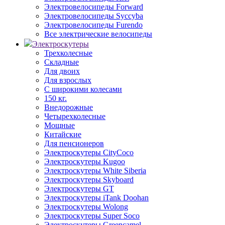
Электровелосипеды Forward
Электровелосипеды Syccyba
Электровелосипеды Furendo
Все электрические велосипеды
Электроскутеры
Трехколесные
Складные
Для двоих
Для взрослых
С широкими колесами
150 кг.
Внедорожные
Четырехколесные
Мощные
Китайские
Для пенсионеров
Электроскутеры CityCoco
Электроскутеры Kugoo
Электроскутеры White Siberia
Электроскутеры Skyboard
Электроскутеры GT
Электроскутеры iTank Doohan
Электроскутеры Wolong
Электроскутеры Super Soco
Электроскутеры Greencamel