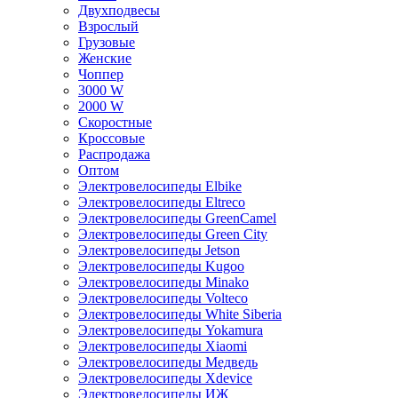
Двухподвесы
Взрослый
Грузовые
Женские
Чоппер
3000 W
2000 W
Скоростные
Кроссовые
Распродажа
Оптом
Электровелосипеды Elbike
Электровелосипеды Eltreco
Электровелосипеды GreenCamel
Электровелосипеды Green City
Электровелосипеды Jetson
Электровелосипеды Kugoo
Электровелосипеды Minako
Электровелосипеды Volteco
Электровелосипеды White Siberia
Электровелосипеды Yokamura
Электровелосипеды Xiaomi
Электровелосипеды Медведь
Электровелосипеды Xdevice
Электровелосипеды ИЖ