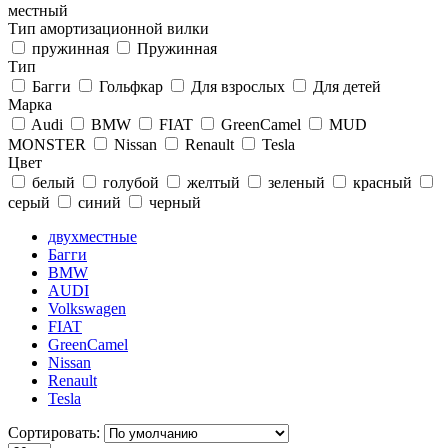
местный
Тип амортизационной вилки
пружинная
Пружинная
Тип
Багги
Гольфкар
Для взрослых
Для детей
Марка
Audi
BMW
FIAT
GreenCamel
MUD
MONSTER
Nissan
Renault
Tesla
Цвет
белый
голубой
желтый
зеленый
красный
серый
синий
черный
двухместные
Багги
BMW
AUDI
Volkswagen
FIAT
GreenCamel
Nissan
Renault
Tesla
Сортировать: