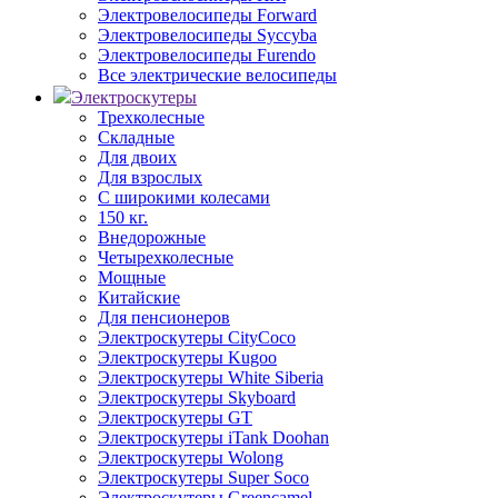
Электровелосипеды Forward
Электровелосипеды Syccyba
Электровелосипеды Furendo
Все электрические велосипеды
Электроскутеры
Трехколесные
Складные
Для двоих
Для взрослых
С широкими колесами
150 кг.
Внедорожные
Четырехколесные
Мощные
Китайские
Для пенсионеров
Электроскутеры CityCoco
Электроскутеры Kugoo
Электроскутеры White Siberia
Электроскутеры Skyboard
Электроскутеры GT
Электроскутеры iTank Doohan
Электроскутеры Wolong
Электроскутеры Super Soco
Электроскутеры Greencamel