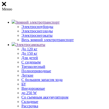
Меню
Зимний электротранспорт
Электросноуборды
Электроснегоходы
Электроснегокаты
Весь зимний электротранспорт
Электросамокаты
До 120 кг
До 150 кг
Для детей
С сиденьем
Трехколесный
Полноприводные
Легкие
С большим запасом хода
БУ
Внедорожные
до 250 W
Со съемным аккумулятором
Складные
Рассрочка