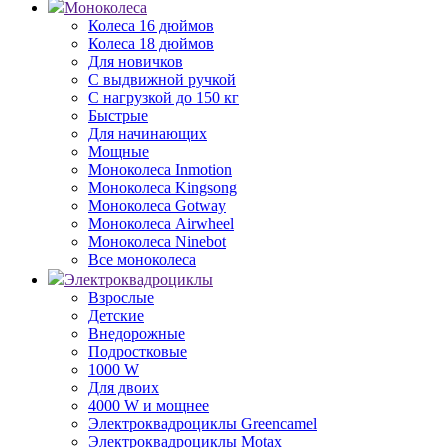
Моноколеса
Колеса 16 дюймов
Колеса 18 дюймов
Для новичков
С выдвижной ручкой
С нагрузкой до 150 кг
Быстрые
Для начинающих
Мощные
Моноколеса Inmotion
Моноколеса Kingsong
Моноколеса Gotway
Моноколеса Airwheel
Моноколеса Ninebot
Все моноколеса
Электроквадроциклы
Взрослые
Детские
Внедорожные
Подростковые
1000 W
Для двоих
4000 W и мощнее
Электроквадроциклы Greencamel
Электроквадроциклы Motax