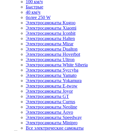
100 км/ч
Быстрые
40 км/ч
более 250 W
Электросамокаты Kugoo
Электросамокаты Xiaomi
Электросамокаты Iconbit
Электросамокаты Halten
Электросамокаты Mizar
Электросамокаты Dualton
Электросамокаты Hoverbot
Электросамокаты Ultron
Электросамокаты White Siberia
Электросамокаты Syccyba
Электросамокаты Yamato
Электросамокаты Yokamura
Электросамокаты E-twow
Электросамокаты Joyor
Электросамокаты GT
Электросамокаты Currus
Электросамокаты Neoline
Электросамокаты Aovo
Электросамокаты Speedway
Электросамокаты Minipro
Все электрические самокаты