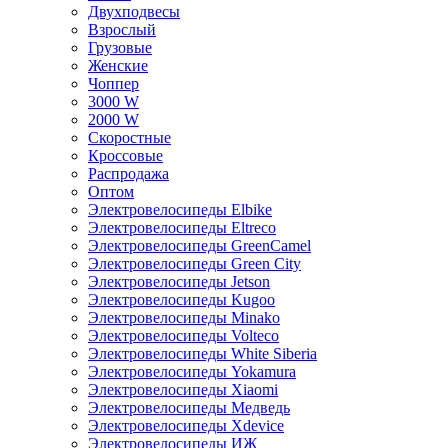
Двухподвесы
Взрослый
Грузовые
Женские
Чоппер
3000 W
2000 W
Скоростные
Кроссовые
Распродажа
Оптом
Электровелосипеды Elbike
Электровелосипеды Eltreco
Электровелосипеды GreenCamel
Электровелосипеды Green City
Электровелосипеды Jetson
Электровелосипеды Kugoo
Электровелосипеды Minako
Электровелосипеды Volteco
Электровелосипеды White Siberia
Электровелосипеды Yokamura
Электровелосипеды Xiaomi
Электровелосипеды Медведь
Электровелосипеды Xdevice
Электровелосипеды ИЖ