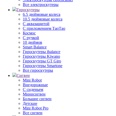
Все электроскутеры
Гироскутеры
6.5 дюймовые колеса
10.5 дюймовые колеса
С аквазащитой
С приложением ТаоТао
Космос
С ручкой
10 дюймов
Smart Balance
Гироскутеры ibalance
Гироскутеры Kiwano
Гироскутеры GT Giro
Гироскутеры Smartone
Все гироскутеры
Сигвеи
Mini Robot
Внедорожные
С сиденьем
Минисигвеи
Большие сигвеи
Детские
Mini Robot Pro
Все сигвеи