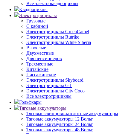
Все электроквадроциклы
Квадроциклы
Электротрициклы
Грузовые
С кабиной
Электротрициклы GreenCamel
Электротрициклы Rutrike
Электротрициклы White Siberia
Взрослые
Двухместные
Для пенсионеров
Трехместные
Китайские
Пассажирские
Электротрициклы Skyboard
Электротрициклы GT
Электротрициклы City Coco
Все электротрициклы
Гольфкары
Тяговые аккумуляторы
Тяговые свинцово-кислотные аккумуляторы
Тяговые аккумуляторы 12 Вольт
Тяговые аккумуляторы 24 Вольт
Тяговые аккумуляторы 48 Вольт