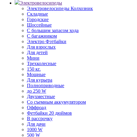
Электровелосипеды
Электровелосипеды Колхозник
Складные
Городские
Шоссейные
С большим запасом хода
С багажником
Электро Фэтбайки
Для взрослых
Для детей
Мини
Трехколесные
150 кг.
Мощные
Для курьера
Полноприводные
до 250 W
Двухместные
Со съемным аккумулятором
Оффроад
Фетбайки 20 дюймов
В рассрочку
Для дачи
1000 W
500 W