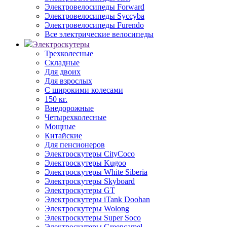
Электровелосипеды Forward
Электровелосипеды Syccyba
Электровелосипеды Furendo
Все электрические велосипеды
Электроскутеры
Трехколесные
Складные
Для двоих
Для взрослых
С широкими колесами
150 кг.
Внедорожные
Четырехколесные
Мощные
Китайские
Для пенсионеров
Электроскутеры CityCoco
Электроскутеры Kugoo
Электроскутеры White Siberia
Электроскутеры Skyboard
Электроскутеры GT
Электроскутеры iTank Doohan
Электроскутеры Wolong
Электроскутеры Super Soco
Электроскутеры Greencamel