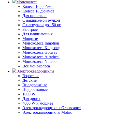
Моноколеса
Колеса 16 дюймов
Колеса 18 дюймов
Для новичков
С выдвижной ручкой
С нагрузкой до 150 кг
Быстрые
Для начинающих
Мощные
Моноколеса Inmotion
Моноколеса Kingsong
Моноколеса Gotway
Моноколеса Airwheel
Моноколеса Ninebot
Все моноколеса
Электроквадроциклы
Взрослые
Детские
Внедорожные
Подростковые
1000 W
Для двоих
4000 W и мощнее
Электроквадроциклы Greencamel
Электроквадроциклы Motax