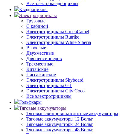
Все электроквадроциклы
Квадроциклы
Электротрициклы
Грузовые
С кабиной
Электротрициклы GreenCamel
Электротрициклы Rutrike
Электротрициклы White Siberia
Взрослые
Двухместные
Для пенсионеров
Трехместные
Китайские
Пассажирские
Электротрициклы Skyboard
Электротрициклы GT
Электротрициклы City Coco
Все электротрициклы
Гольфкары
Тяговые аккумуляторы
Тяговые свинцово-кислотные аккумуляторы
Тяговые аккумуляторы 12 Вольт
Тяговые аккумуляторы 24 Вольт
Тяговые аккумуляторы 48 Вольт