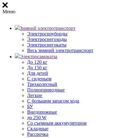
Меню
Зимний электротранспорт
Электросноуборды
Электроснегоходы
Электроснегокаты
Весь зимний электротранспорт
Электросамокаты
До 120 кг
До 150 кг
Для детей
С сиденьем
Трехколесный
Полноприводные
Легкие
С большим запасом хода
БУ
Внедорожные
до 250 W
Со съемным аккумулятором
Складные
Рассрочка