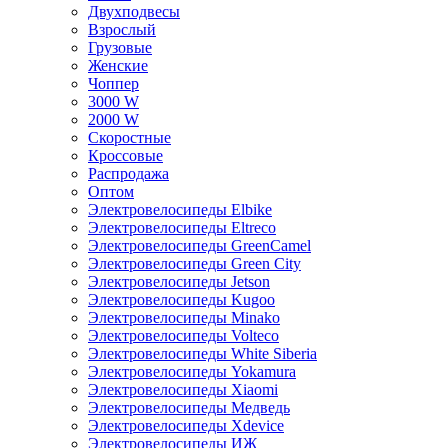
Двухподвесы
Взрослый
Грузовые
Женские
Чоппер
3000 W
2000 W
Скоростные
Кроссовые
Распродажа
Оптом
Электровелосипеды Elbike
Электровелосипеды Eltreco
Электровелосипеды GreenCamel
Электровелосипеды Green City
Электровелосипеды Jetson
Электровелосипеды Kugoo
Электровелосипеды Minako
Электровелосипеды Volteco
Электровелосипеды White Siberia
Электровелосипеды Yokamura
Электровелосипеды Xiaomi
Электровелосипеды Медведь
Электровелосипеды Xdevice
Электровелосипеды ИЖ