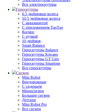
Все электроскутеры
Гироскутеры
6.5 дюймовые колеса
10.5 дюймовые колеса
С аквазащитой
С приложением ТаоТао
Космос
С ручкой
10 дюймов
Smart Balance
Гироскутеры ibalance
Гироскутеры Kiwano
Гироскутеры GT Giro
Гироскутеры Smartone
Все гироскутеры
Сигвеи
Mini Robot
Внедорожные
С сиденьем
Минисигвеи
Большие сигвеи
Детские
Mini Robot Pro
Все сигвеи