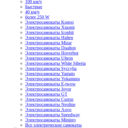
100 км/ч
Быстрые
40 км/ч
более 250 W
Электросамокаты Kugoo
Электросамокаты Xiaomi
Электросамокаты Iconbit
Электросамокаты Halten
Электросамокаты Mizar
Электросамокаты Dualton
Электросамокаты Hoverbot
Электросамокаты Ultron
Электросамокаты White Siberia
Электросамокаты Syccyba
Электросамокаты Yamato
Электросамокаты Yokamura
Электросамокаты E-twow
Электросамокаты Joyor
Электросамокаты GT
Электросамокаты Currus
Электросамокаты Neoline
Электросамокаты Aovo
Электросамокаты Speedway
Электросамокаты Minipro
Все электрические самокаты