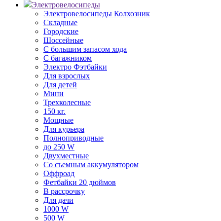
Электровелосипеды
Электровелосипеды Колхозник
Складные
Городские
Шоссейные
С большим запасом хода
С багажником
Электро Фэтбайки
Для взрослых
Для детей
Мини
Трехколесные
150 кг.
Мощные
Для курьера
Полноприводные
до 250 W
Двухместные
Со съемным аккумулятором
Оффроад
Фетбайки 20 дюймов
В рассрочку
Для дачи
1000 W
500 W