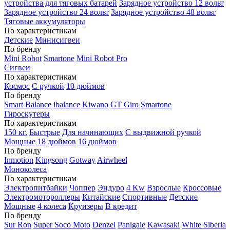
устройства для тяговых батарей
Зарядное устройство 12 вольт
Зарядное устройство 24 вольт
Зарядное устройство 48 вольт
Тяговые аккумуляторы
По характеристикам
Детские
Минисигвеи
По бренду
Mini Robot
Smartone
Mini Robot Pro
Сигвеи
По характеристикам
Космос
С ручкой
10 дюймов
По бренду
Smart Balance
ibalance
Kiwano
GT Giro
Smartone
Гироскутеры
По характеристикам
150 кг.
Быстрые
Для начинающих
С выдвижной ручкой
Мощные
18 дюймов
16 дюймов
По бренду
Inmotion
Kingsong
Gotway
Airwheel
Моноколеса
По характеристикам
Электропитбайки
Чоппер
Эндуро
4 Kw
Взрослые
Кроссовые
Электромотороллеры
Китайские
Спортивные
Детские
Мощные
4 колеса
Круизеры
В кредит
По бренду
Sur Ron
Super Soco Moto
Denzel
Panigale
Kawasaki
White Siberia