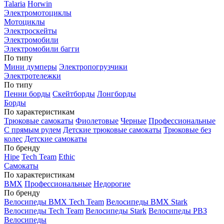
Talaria
Horwin
Электромотоциклы
Мотоциклы
Электроскейты
Электромобили
Электромобили багги
По типу
Мини думперы
Электропогрузчики
Электротележки
По типу
Пенни борды
Скейтборды
Лонгборды
Борды
По характеристикам
Трюковые самокаты
Фиолетовые
Черные
Профессиональные
С прямым рулем
Детские трюковые самокаты
Трюковые без
колес
Детские самокаты
По бренду
Hipe
Tech Team
Ethic
Самокаты
По характеристикам
BMX
Профессиональные
Недорогие
По бренду
Велосипеды BMX Tech Team
Велосипеды BMX Stark
Велосипеды Tech Team
Велосипеды Stark
Велосипеды РВЗ
Велосипеды