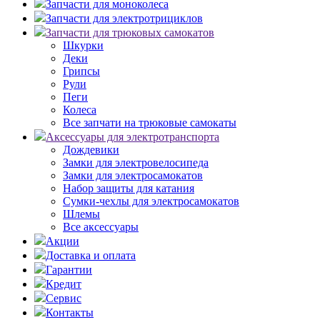
Запчасти для моноколеса
Запчасти для электротрициклов
Запчасти для трюковых самокатов
Шкурки
Деки
Грипсы
Рули
Пеги
Колеса
Все запчати на трюковые самокаты
Аксессуары для электротранспорта
Дождевики
Замки для электровелосипеда
Замки для электросамокатов
Набор защиты для катания
Сумки-чехлы для электросамокатов
Шлемы
Все аксессуары
Акции
Доставка и оплата
Гарантии
Кредит
Сервис
Контакты