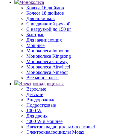
Моноколеса
Колеса 16 дюймов
Колеса 18 дюймов
Для новичков
С выдвижной ручкой
С нагрузкой до 150 кг
Быстрые
Для начинающих
Мощные
Моноколеса Inmotion
Моноколеса Kingsong
Моноколеса Gotway
Моноколеса Airwheel
Моноколеса Ninebot
Все моноколеса
Электроквадроциклы
Взрослые
Детские
Внедорожные
Подростковые
1000 W
Для двоих
4000 W и мощнее
Электроквадроциклы Greencamel
Электроквадроциклы Motax