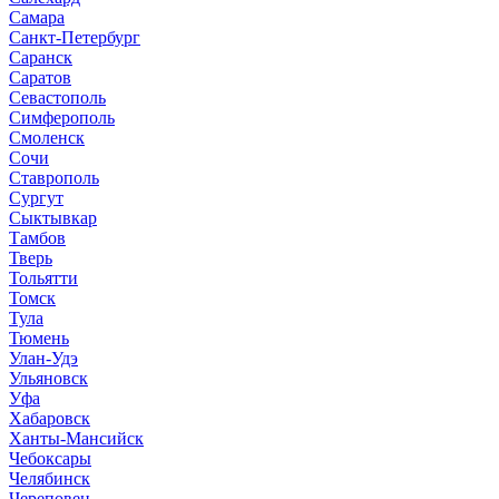
Самара
Санкт-Петербург
Саранск
Саратов
Севастополь
Симферополь
Смоленск
Сочи
Ставрополь
Сургут
Сыктывкар
Тамбов
Тверь
Тольятти
Томск
Тула
Тюмень
Улан-Удэ
Ульяновск
Уфа
Хабаровск
Ханты-Мансийск
Чебоксары
Челябинск
Череповец