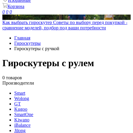
Избранные
Корзина
0
0
0
Как выбрать гироскутер
Советы по выбору перед покупкой -
сравнение моделей, подбор под ваши потребности
Главная
Гироскутеры
Гироскутеры с ручкой
Гироскутеры с рулем
0 товаров
Производители
Smart
Wolong
GT
Kugoo
SmartOne
Kiwano
iBalance
Jilong