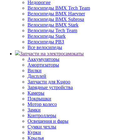
Недорогие
Велосипеды BMX Tech Team
Велосипеды BMX Haevner
Велосипеды BMX Subrosa
Велосипеды BMX Stark
Велосипеды Tech Team
Велосипеды Stark
Велосипеды РВЗ
Все велосипеды
Запчасти на электросамокаты
Аккумуляторы
Амортизаторы
Вилки
Дисплей
Запчасти для Kugoo
Зарядные устройства
Камеры
Покрышки
Мотор колесо
Замки
Контроллеры
Освещения и фары
Сумки чехлы
Курки
Крылья