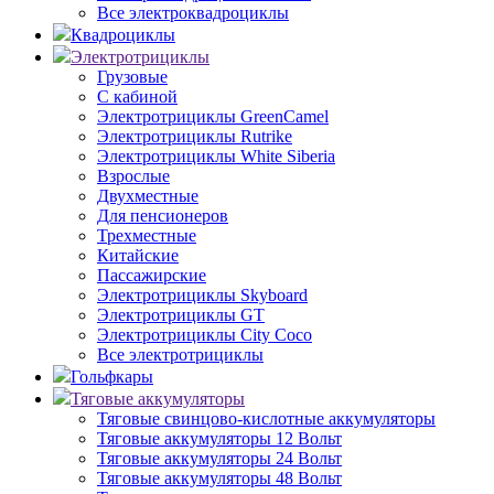
Все электроквадроциклы
Квадроциклы
Электротрициклы
Грузовые
С кабиной
Электротрициклы GreenCamel
Электротрициклы Rutrike
Электротрициклы White Siberia
Взрослые
Двухместные
Для пенсионеров
Трехместные
Китайские
Пассажирские
Электротрициклы Skyboard
Электротрициклы GT
Электротрициклы City Coco
Все электротрициклы
Гольфкары
Тяговые аккумуляторы
Тяговые свинцово-кислотные аккумуляторы
Тяговые аккумуляторы 12 Вольт
Тяговые аккумуляторы 24 Вольт
Тяговые аккумуляторы 48 Вольт