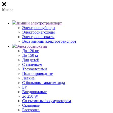
Меню
Зимний электротранспорт
Электросноуборды
Электроснегоходы
Электроснегокаты
Весь зимний электротранспорт
Электросамокаты
До 120 кг
До 150 кг
Для детей
С сиденьем
Трехколесный
Полноприводные
Легкие
С большим запасом хода
БУ
Внедорожные
до 250 W
Со съемным аккумулятором
Складные
Рассрочка