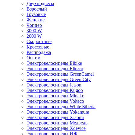
Двухподвесы
Взрослый
Грузовые
Женские
Чоппер
3000 W
2000 W
Скоростные
Кроссовые
Распродажа
Оптом
Электровелосипеды Elbike
Электровелосипеды Eltreco
Электровелосипеды GreenCamel
Электровелосипеды Green City
Электровелосипеды Jetson
Электровелосипеды Kugoo
Электровелосипеды Minako
Электровелосипеды Volteco
Электровелосипеды White Siberia
Электровелосипеды Yokamura
Электровелосипеды Xiaomi
Электровелосипеды Медведь
Электровелосипеды Xdevice
Электровелосипеды ИЖ