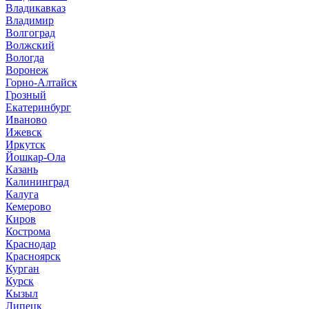
Владикавказ
Владимир
Волгоград
Волжский
Вологда
Воронеж
Горно-Алтайск
Грозный
Екатеринбург
Иваново
Ижевск
Иркутск
Йошкар-Ола
Казань
Калининград
Калуга
Кемерово
Киров
Кострома
Краснодар
Красноярск
Курган
Курск
Кызыл
Липецк