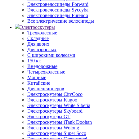
Электровелосипеды Forward
Электровелосипеды Syccyba
Электровелосипеды Furendo
Все электрические велосипеды
Электроскутеры
Трехколесные
Складные
Для двоих
Для взрослых
С широкими колесами
150 кг.
Внедорожные
Четырехколесные
Мощные
Китайские
Для пенсионеров
Электроскутеры CityCoco
Электроскутеры Kugoo
Электроскутеры White Siberia
Электроскутеры Skyboard
Электроскутеры GT
Электроскутеры iTank Doohan
Электроскутеры Wolong
Электроскутеры Super Soco
Электроскутеры Greencamel