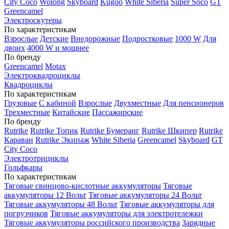
City Coco
Wolong
Skyboard
Kugoo
White Siberia
Super Soco
GT
Greencamel
Электроскутеры
По характеристикам
Взрослые
Детские
Внедорожные
Подростковые
1000 W
Для
двоих
4000 W и мощнее
По бренду
Greencamel
Motax
Электроквадроциклы
Квадроциклы
По характеристикам
Грузовые
С кабиной
Взрослые
Двухместные
Для пенсионеров
Трехместные
Китайские
Пассажирские
По бренду
Rutrike
Rutrike Топик
Rutrike Бумеранг
Rutrike Шкипер
Rutrike
Караван
Rutrike Экипаж
White Siberia
Greencamel
Skyboard
GT
City Coco
Электротрициклы
Гольфкары
По характеристикам
Тяговые свинцово-кислотные аккумуляторы
Тяговые
аккумуляторы 12 Вольт
Тяговые аккумуляторы 24 Вольт
Тяговые аккумуляторы 48 Вольт
Тяговые аккумуляторы для
погрузчиков
Тяговые аккумуляторы для электротележки
Тяговые аккумуляторы российского производства
Зарядные