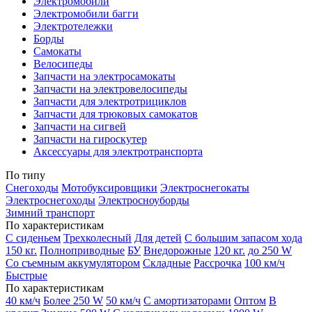
Электромобили
Электромобили багги
Электротележки
Борды
Самокаты
Велосипеды
Запчасти на электросамокаты
Запчасти на электровелосипеды
Запчасти для электротрициклов
Запчасти для трюковых самокатов
Запчасти на сигвей
Запчасти на гироскутер
Аксессуары для электротранспорта
По типу
Снегоходы
Мотобуксировщики
Электроснегокаты
Электроснегоходы
Электросноуборды
Зимний транспорт
По характеристикам
С сиденьем
Трехколесный
Для детей
С большим запасом хода
150 кг.
Полноприводные
БУ
Внедорожные
120 кг.
до 250 W
Со съемным аккумулятором
Складные
Рассрочка
100 км/ч
Быстрые
По характеристикам
40 км/ч
Более 250 W
50 км/ч
С амортизаторами
Оптом
В