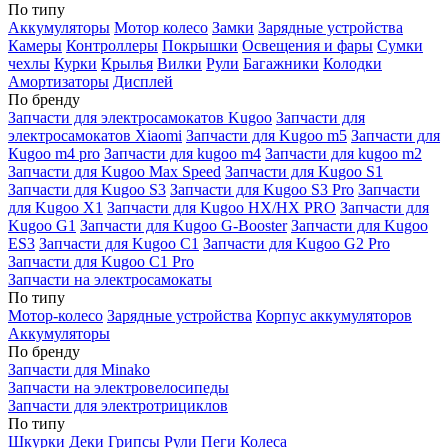
По типу
Аккумуляторы
Мотор колесо
Замки
Зарядные устройства
Камеры
Контроллеры
Покрышки
Освещения и фары
Сумки
чехлы
Курки
Крылья
Вилки
Рули
Багажники
Колодки
Амортизаторы
Дисплей
По бренду
Запчасти для электросамокатов Kugoo
Запчасти для
электросамокатов Xiaomi
Запчасти для Kugoo m5
Запчасти для
Кugoo m4 pro
Запчасти для kugoo m4
Запчасти для kugoo m2
Запчасти для Kugoo Max Speed
Запчасти для Kugoo S1
Запчасти для Kugoo S3
Запчасти для Kugoo S3 Pro
Запчасти
для Kugoo X1
Запчасти для Kugoo HX/HX PRO
Запчасти для
Kugoo G1
Запчасти для Kugoo G-Booster
Запчасти для Kugoo
ES3
Запчасти для Kugoo C1
Запчасти для Kugoo G2 Pro
Запчасти для Kugoo C1 Pro
Запчасти на электросамокаты
По типу
Мотор-колесо
Зарядные устройства
Корпус аккумуляторов
Аккумуляторы
По бренду
Запчасти для Minako
Запчасти на электровелосипеды
Запчасти для электротрициклов
По типу
Шкурки
Деки
Грипсы
Рули
Пеги
Колеса