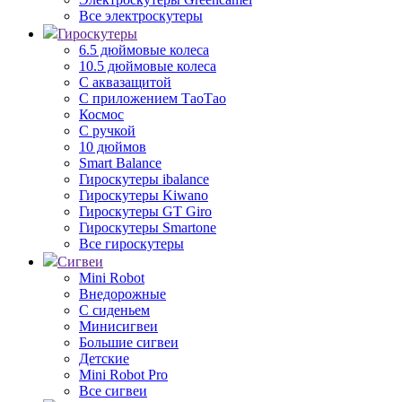
Все электроскутеры
Гироскутеры
6.5 дюймовые колеса
10.5 дюймовые колеса
С аквазащитой
С приложением ТаоТао
Космос
С ручкой
10 дюймов
Smart Balance
Гироскутеры ibalance
Гироскутеры Kiwano
Гироскутеры GT Giro
Гироскутеры Smartone
Все гироскутеры
Сигвеи
Mini Robot
Внедорожные
С сиденьем
Минисигвеи
Большие сигвеи
Детские
Mini Robot Pro
Все сигвеи