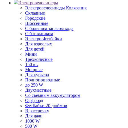
Электровелосипеды
Электровелосипеды Колхозник
Складные
Городские
Шоссейные
С большим запасом хода
С багажником
Электро Фэтбайки
Для взрослых
Для детей
Мини
Трехколесные
150 кг.
Мощные
Для курьера
Полноприводные
до 250 W
Двухместные
Со съемным аккумулятором
Оффроад
Фетбайки 20 дюймов
В рассрочку
Для дачи
1000 W
500 W