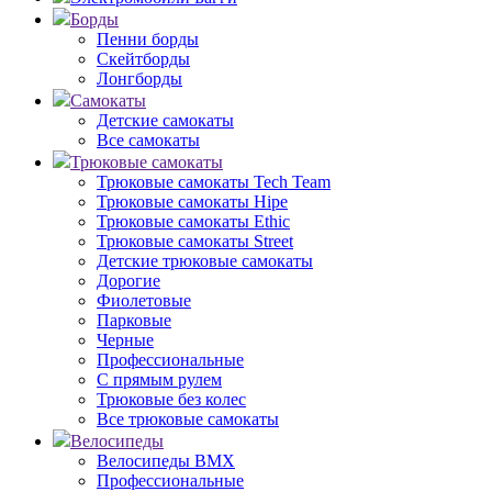
Борды
Пенни борды
Скейтборды
Лонгборды
Самокаты
Детские самокаты
Все самокаты
Трюковые самокаты
Трюковые самокаты Tech Team
Трюковые самокаты Hipe
Трюковые самокаты Ethic
Трюковые самокаты Street
Детские трюковые самокаты
Дорогие
Фиолетовые
Парковые
Черные
Профессиональные
С прямым рулем
Трюковые без колес
Все трюковые самокаты
Велосипеды
Велосипеды BMX
Профессиональные