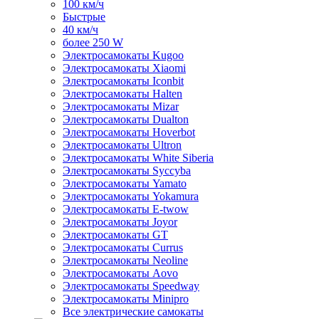
100 км/ч
Быстрые
40 км/ч
более 250 W
Электросамокаты Kugoo
Электросамокаты Xiaomi
Электросамокаты Iconbit
Электросамокаты Halten
Электросамокаты Mizar
Электросамокаты Dualton
Электросамокаты Hoverbot
Электросамокаты Ultron
Электросамокаты White Siberia
Электросамокаты Syccyba
Электросамокаты Yamato
Электросамокаты Yokamura
Электросамокаты E-twow
Электросамокаты Joyor
Электросамокаты GT
Электросамокаты Currus
Электросамокаты Neoline
Электросамокаты Aovo
Электросамокаты Speedway
Электросамокаты Minipro
Все электрические самокаты