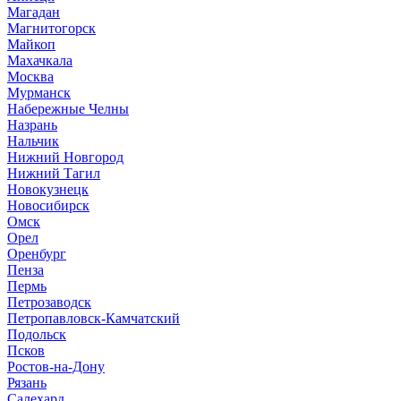
Магадан
Магнитогорск
Майкоп
Махачкала
Москва
Мурманск
Набережные Челны
Назрань
Нальчик
Нижний Новгород
Нижний Тагил
Новокузнецк
Новосибирск
Омск
Орел
Оренбург
Пенза
Пермь
Петрозаводск
Петропавловск-Камчатский
Подольск
Псков
Ростов-на-Дону
Рязань
Салехард