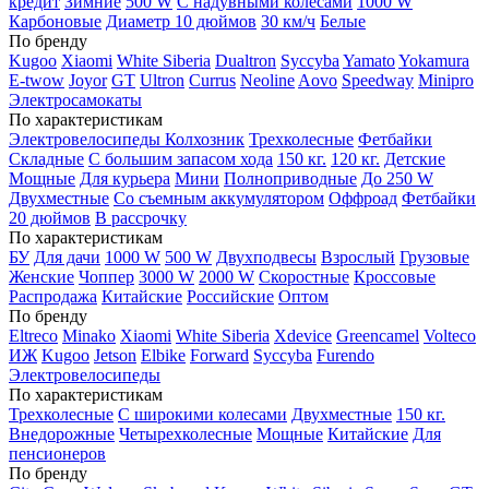
кредит
Зимние
500 W
С надувными колесами
1000 W
Карбоновые
Диаметр 10 дюймов
30 км/ч
Белые
По бренду
Kugoo
Xiaomi
White Siberia
Dualtron
Syccyba
Yamato
Yokamura
E-twow
Joyor
GT
Ultron
Currus
Neoline
Aovo
Speedway
Minipro
Электросамокаты
По характеристикам
Электровелосипеды Колхозник
Трехколесные
Фетбайки
Складные
С большим запасом хода
150 кг.
120 кг.
Детские
Мощные
Для курьера
Мини
Полноприводные
До 250 W
Двухместные
Со съемным аккумулятором
Оффроад
Фетбайки
20 дюймов
В рассрочку
По характеристикам
БУ
Для дачи
1000 W
500 W
Двухподвесы
Взрослый
Грузовые
Женские
Чоппер
3000 W
2000 W
Скоростные
Кроссовые
Распродажа
Китайские
Российские
Оптом
По бренду
Eltreco
Minako
Xiaomi
White Siberia
Xdevice
Greencamel
Volteco
ИЖ
Kugoo
Jetson
Elbike
Forward
Syccyba
Furendo
Электровелосипеды
По характеристикам
Трехколесные
С широкими колесами
Двухместные
150 кг.
Внедорожные
Четырехколесные
Мощные
Китайские
Для
пенсионеров
По бренду