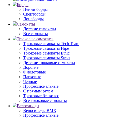
Борды
Пенни борды
Скейтборды
Лонгборды
Самокаты
Детские самокаты
Все самокаты
Трюковые самокаты
Трюковые самокаты Tech Team
Трюковые самокаты Hipe
Трюковые самокаты Ethic
Трюковые самокаты Street
Детские трюковые самокаты
Дорогие
Фиолетовые
Парковые
Черные
Профессиональные
С прямым рулем
Трюковые без колес
Все трюковые самокаты
Велосипеды
Велосипеды BMX
Профессиональные