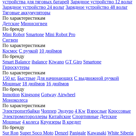
устройства для тяговых батарей
Зарядное устройство 12 вольт
Зарядное устройство 24 вольт
Зарядное устройство 48 вольт
Тяговые аккумуляторы
По характеристикам
Детские
Минисигвеи
По бренду
Mini Robot
Smartone
Mini Robot Pro
Сигвеи
По характеристикам
Космос
С ручкой
10 дюймов
По бренду
Smart Balance
ibalance
Kiwano
GT Giro
Smartone
Гироскутеры
По характеристикам
150 кг.
Быстрые
Для начинающих
С выдвижной ручкой
Мощные
18 дюймов
16 дюймов
По бренду
Inmotion
Kingsong
Gotway
Airwheel
Моноколеса
По характеристикам
Электропитбайки
Чоппер
Эндуро
4 Kw
Взрослые
Кроссовые
Электромотороллеры
Китайские
Спортивные
Детские
Мощные
4 колеса
Круизеры
В кредит
По бренду
Sur Ron
Super Soco Moto
Denzel
Panigale
Kawasaki
White Siberia