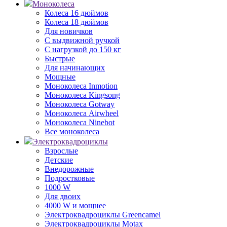
Моноколеса
Колеса 16 дюймов
Колеса 18 дюймов
Для новичков
С выдвижной ручкой
С нагрузкой до 150 кг
Быстрые
Для начинающих
Мощные
Моноколеса Inmotion
Моноколеса Kingsong
Моноколеса Gotway
Моноколеса Airwheel
Моноколеса Ninebot
Все моноколеса
Электроквадроциклы
Взрослые
Детские
Внедорожные
Подростковые
1000 W
Для двоих
4000 W и мощнее
Электроквадроциклы Greencamel
Электроквадроциклы Motax