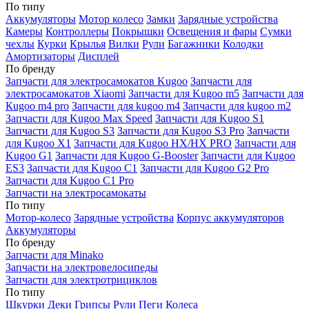
По типу
Аккумуляторы
Мотор колесо
Замки
Зарядные устройства
Камеры
Контроллеры
Покрышки
Освещения и фары
Сумки
чехлы
Курки
Крылья
Вилки
Рули
Багажники
Колодки
Амортизаторы
Дисплей
По бренду
Запчасти для электросамокатов Kugoo
Запчасти для
электросамокатов Xiaomi
Запчасти для Kugoo m5
Запчасти для
Кugoo m4 pro
Запчасти для kugoo m4
Запчасти для kugoo m2
Запчасти для Kugoo Max Speed
Запчасти для Kugoo S1
Запчасти для Kugoo S3
Запчасти для Kugoo S3 Pro
Запчасти
для Kugoo X1
Запчасти для Kugoo HX/HX PRO
Запчасти для
Kugoo G1
Запчасти для Kugoo G-Booster
Запчасти для Kugoo
ES3
Запчасти для Kugoo C1
Запчасти для Kugoo G2 Pro
Запчасти для Kugoo C1 Pro
Запчасти на электросамокаты
По типу
Мотор-колесо
Зарядные устройства
Корпус аккумуляторов
Аккумуляторы
По бренду
Запчасти для Minako
Запчасти на электровелосипеды
Запчасти для электротрициклов
По типу
Шкурки
Деки
Грипсы
Рули
Пеги
Колеса