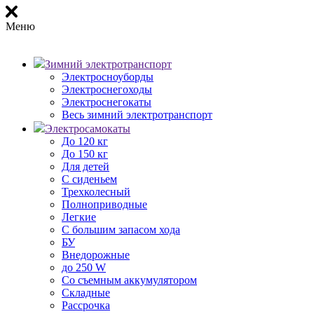
Меню
Зимний электротранспорт
Электросноуборды
Электроснегоходы
Электроснегокаты
Весь зимний электротранспорт
Электросамокаты
До 120 кг
До 150 кг
Для детей
С сиденьем
Трехколесный
Полноприводные
Легкие
С большим запасом хода
БУ
Внедорожные
до 250 W
Со съемным аккумулятором
Складные
Рассрочка