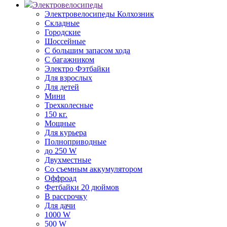
Электровелосипеды
Электровелосипеды Колхозник
Складные
Городские
Шоссейные
С большим запасом хода
С багажником
Электро Фэтбайки
Для взрослых
Для детей
Мини
Трехколесные
150 кг.
Мощные
Для курьера
Полноприводные
до 250 W
Двухместные
Со съемным аккумулятором
Оффроад
Фетбайки 20 дюймов
В рассрочку
Для дачи
1000 W
500 W