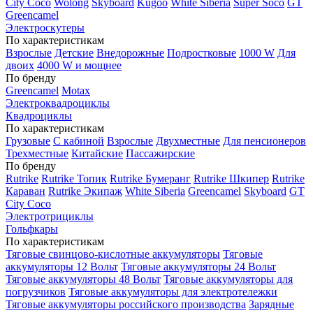
City Coco
Wolong
Skyboard
Kugoo
White Siberia
Super Soco
GT
Greencamel
Электроскутеры
По характеристикам
Взрослые
Детские
Внедорожные
Подростковые
1000 W
Для
двоих
4000 W и мощнее
По бренду
Greencamel
Motax
Электроквадроциклы
Квадроциклы
По характеристикам
Грузовые
С кабиной
Взрослые
Двухместные
Для пенсионеров
Трехместные
Китайские
Пассажирские
По бренду
Rutrike
Rutrike Топик
Rutrike Бумеранг
Rutrike Шкипер
Rutrike
Караван
Rutrike Экипаж
White Siberia
Greencamel
Skyboard
GT
City Coco
Электротрициклы
Гольфкары
По характеристикам
Тяговые свинцово-кислотные аккумуляторы
Тяговые
аккумуляторы 12 Вольт
Тяговые аккумуляторы 24 Вольт
Тяговые аккумуляторы 48 Вольт
Тяговые аккумуляторы для
погрузчиков
Тяговые аккумуляторы для электротележки
Тяговые аккумуляторы российского производства
Зарядные