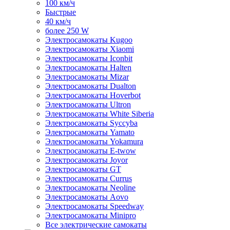
100 км/ч
Быстрые
40 км/ч
более 250 W
Электросамокаты Kugoo
Электросамокаты Xiaomi
Электросамокаты Iconbit
Электросамокаты Halten
Электросамокаты Mizar
Электросамокаты Dualton
Электросамокаты Hoverbot
Электросамокаты Ultron
Электросамокаты White Siberia
Электросамокаты Syccyba
Электросамокаты Yamato
Электросамокаты Yokamura
Электросамокаты E-twow
Электросамокаты Joyor
Электросамокаты GT
Электросамокаты Currus
Электросамокаты Neoline
Электросамокаты Aovo
Электросамокаты Speedway
Электросамокаты Minipro
Все электрические самокаты