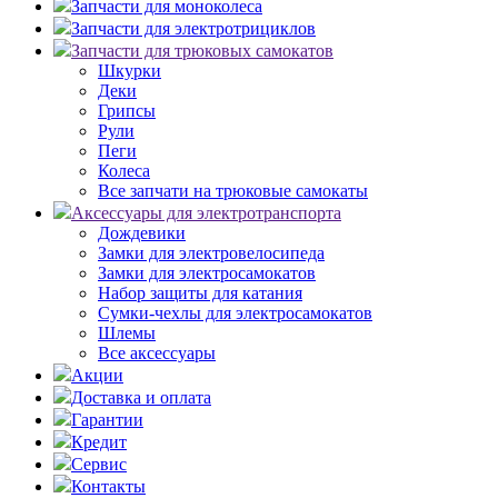
Запчасти для моноколеса
Запчасти для электротрициклов
Запчасти для трюковых самокатов
Шкурки
Деки
Грипсы
Рули
Пеги
Колеса
Все запчати на трюковые самокаты
Аксессуары для электротранспорта
Дождевики
Замки для электровелосипеда
Замки для электросамокатов
Набор защиты для катания
Сумки-чехлы для электросамокатов
Шлемы
Все аксессуары
Акции
Доставка и оплата
Гарантии
Кредит
Сервис
Контакты