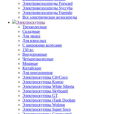
Электровелосипеды Forward
Электровелосипеды Syccyba
Электровелосипеды Furendo
Все электрические велосипеды
Электроскутеры
Трехколесные
Складные
Для двоих
Для взрослых
С широкими колесами
150 кг.
Внедорожные
Четырехколесные
Мощные
Китайские
Для пенсионеров
Электроскутеры CityCoco
Электроскутеры Kugoo
Электроскутеры White Siberia
Электроскутеры Skyboard
Электроскутеры GT
Электроскутеры iTank Doohan
Электроскутеры Wolong
Электроскутеры Super Soco
Электроскутеры Greencamel