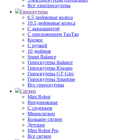
Все электроскутеры
Гироскутеры
6.5 дюймовые колеса
10.5 дюймовые колеса
С аквазащитой
С приложением ТаоТао
Космос
С ручкой
10 дюймов
Smart Balance
Гироскутеры ibalance
Гироскутеры Kiwano
Гироскутеры GT Giro
Гироскутеры Smartone
Все гироскутеры
Сигвеи
Mini Robot
Внедорожные
С сиденьем
Минисигвеи
Большие сигвеи
Детские
Mini Robot Pro
Все сигвеи