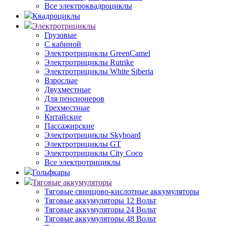
Все электроквадроциклы
Квадроциклы
Электротрициклы
Грузовые
С кабиной
Электротрициклы GreenCamel
Электротрициклы Rutrike
Электротрициклы White Siberia
Взрослые
Двухместные
Для пенсионеров
Трехместные
Китайские
Пассажирские
Электротрициклы Skyboard
Электротрициклы GT
Электротрициклы City Coco
Все электротрициклы
Гольфкары
Тяговые аккумуляторы
Тяговые свинцово-кислотные аккумуляторы
Тяговые аккумуляторы 12 Вольт
Тяговые аккумуляторы 24 Вольт
Тяговые аккумуляторы 48 Вольт