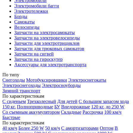
Электромобили
Электромобили багги
Электротележки
Борды
Самокаты
Велосипеды
Запчасти на электросамокаты
Запчасти на электровелосипеды
Запчасти для электротрициклов
Запчасти для трюковых самокатов
Запчасти на сигвей
Запчасти на гироскутер
Аксессуары для электротранспорта
По типу
Снегоходы
Мотобуксировщики
Электроснегокаты
Электроснегоходы
Электросноуборды
Зимний транспорт
По характеристикам
С сиденьем
Трехколесный
Для детей
С большим запасом хода
150 кг.
Полноприводные
БУ
Внедорожные
120 кг.
до 250 W
Со съемным аккумулятором
Складные
Рассрочка
100 км/ч
Быстрые
По характеристикам
40 км/ч
Более 250 W
50 км/ч
С амортизаторами
Оптом
В