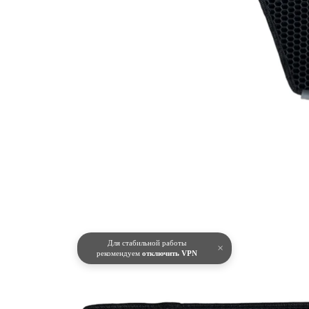
Для стабильной работы
×
рекомендуем
отключить VPN