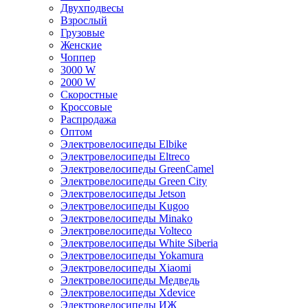
Двухподвесы
Взрослый
Грузовые
Женские
Чоппер
3000 W
2000 W
Скоростные
Кроссовые
Распродажа
Оптом
Электровелосипеды Elbike
Электровелосипеды Eltreco
Электровелосипеды GreenCamel
Электровелосипеды Green City
Электровелосипеды Jetson
Электровелосипеды Kugoo
Электровелосипеды Minako
Электровелосипеды Volteco
Электровелосипеды White Siberia
Электровелосипеды Yokamura
Электровелосипеды Xiaomi
Электровелосипеды Медведь
Электровелосипеды Xdevice
Электровелосипеды ИЖ