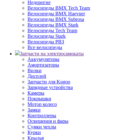
Недорогие
Велосипеды BMX Tech Team
Велосипеды BMX Haevner
Велосипеды BMX Subrosa
Велосипеды BMX Stark
Велосипеды Tech Team
Велосипеды Stark
Велосипеды РВЗ
Все велосипеды
Запчасти на электросамокаты
Аккумуляторы
Амортизаторы
Вилки
Дисплей
Запчасти для Kugoo
Зарядные устройства
Камеры
Покрышки
Мотор колесо
Замки
Контроллеры
Освещения и фары
Сумки чехлы
Курки
Крылья