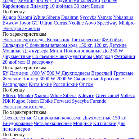
кредит
Зимние
500 W
С надувными колесами
1000 W
Карбоновые
Диаметр 10 дюймов
30 км/ч
Белые
По бренду
Kugoo
Xiaomi
White Siberia
Dualtron
Syccyba
Yamato
Yokamura
E-twow
Joyor
GT
Ultron
Currus
Neoline
Aovo
Speedway
Minipro
Электросамокаты
По характеристикам
Электровелосипеды Колхозник
Трехколесные
Фетбайки
Складные
С большим запасом хода
150 кг.
120 кг.
Детские
Мощные
Для курьера
Мини
Полноприводные
До 250 W
Двухместные
Со съемным аккумулятором
Оффроад
Фетбайки
20 дюймов
В рассрочку
По характеристикам
БУ
Для дачи
1000 W
500 W
Двухподвесы
Взрослый
Грузовые
Женские
Чоппер
3000 W
2000 W
Скоростные
Кроссовые
Распродажа
Китайские
Российские
Оптом
По бренду
Eltreco
Minako
Xiaomi
White Siberia
Xdevice
Greencamel
Volteco
ИЖ
Kugoo
Jetson
Elbike
Forward
Syccyba
Furendo
Электровелосипеды
По характеристикам
Трехколесные
С широкими колесами
Двухместные
150 кг.
Внедорожные
Четырехколесные
Мощные
Китайские
Для
пенсионеров
По бренду