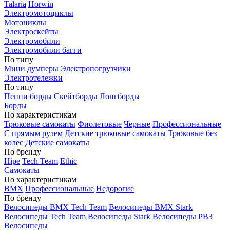
Talaria
Horwin
Электромотоциклы
Мотоциклы
Электроскейты
Электромобили
Электромобили багги
По типу
Мини думперы
Электропогрузчики
Электротележки
По типу
Пенни борды
Скейтборды
Лонгборды
Борды
По характеристикам
Трюковые самокаты
Фиолетовые
Черные
Профессиональные
С прямым рулем
Детские трюковые самокаты
Трюковые без
колес
Детские самокаты
По бренду
Hipe
Tech Team
Ethic
Самокаты
По характеристикам
BMX
Профессиональные
Недорогие
По бренду
Велосипеды BMX Tech Team
Велосипеды BMX Stark
Велосипеды Tech Team
Велосипеды Stark
Велосипеды РВЗ
Велосипеды